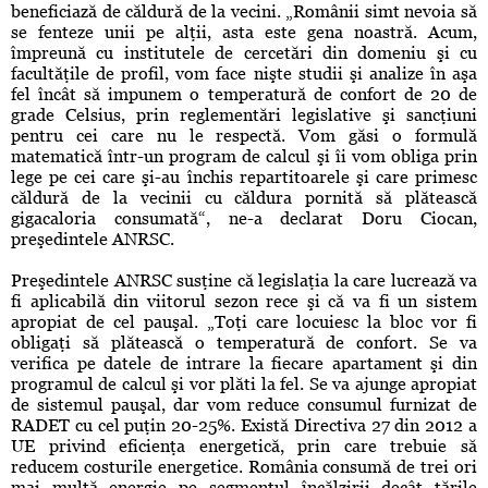
beneficiază de căldură de la vecini. „Românii simt nevoia să
se fenteze unii pe alţii, asta este gena noastră. Acum,
împreună cu institutele de cercetări din domeniu şi cu
facultăţile de profil, vom face nişte studii şi analize în aşa
fel încât să impunem o temperatură de confort de 20 de
grade Celsius, prin reglementări legislative şi sancţiuni
pentru cei care nu le respectă. Vom găsi o formulă
matematică într-un program de calcul şi îi vom obliga prin
lege pe cei care şi-au închis repartitoarele şi care primesc
căldură de la vecinii cu căldura pornită să plătească
gigacaloria consumată“, ne-a declarat Doru Ciocan,
preşedintele ANRSC.
Preşedintele ANRSC susţine că legislaţia la care lucrează va
fi aplicabilă din viitorul sezon rece şi că va fi un sistem
apropiat de cel pauşal. „Toţi care locuiesc la bloc vor fi
obligaţi să plătească o temperatură de confort. Se va
verifica pe datele de intrare la fiecare apartament şi din
programul de calcul şi vor plăti la fel. Se va ajunge apropiat
de sistemul pauşal, dar vom reduce consumul furnizat de
RADET cu cel puţin 20-25%. Există Directiva 27 din 2012 a
UE privind eficienţa energetică, prin care trebuie să
reducem costurile energetice. România consumă de trei ori
mai multă energie pe segmentul încălzirii decât ţările