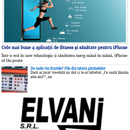
Cele mai bune 4 aplicaţii de fitness şi sănătate pentru iPhone
Într-o eră în care tehnologia și sănătatea merg mână în mână, iPhone-
ul tău poate
De unde vin fructele? File din istoria păcănelelor
Dacă ai jucat vreodată un slot și te-ai întrebat „Ce caută lămâia
asta aici?”, nu