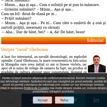
– Sărat mănânci?
– Mmm… Aşa şi aşa… Cam o solniţă pe zi pun în mâncare.
– Grăsimi mănânci? – Mmm… Aşa şi aşa…
Cam un kil- două de slană pe zi…
– Prăjit mănânci?
– Mmm… Aşa şi aşa… Pe zi… Cam câte o omletă de 4 ouă şi
cartofi prăjiţi, asezonaţi cu cârnaţi
.– Aha… Dar de băut, bei? – A, da! De băut, beau!
Editorial
Despre "cazul" Gheboasa
A luat foc internetul, au navalit deontologii, au explodat
opiniile. Cazul Gheboasa, la mare concurenta cu fata ucisa
in Mangalia care avea initial 12 ani si fusese violata, iar
apoi 18 si ucisa de colega de camera In fapt, un produs al
gradului de cultura aferent unor concetateni, domnul cu
pricina a fost lasat sa evolueze intr-o siluire a...
Pentru scopuri precum afișarea de conținut personalizat, folosim module cookie
sau tehnologii similare. Apăsând Accept sau navigând pe acest website, sunteți de
acord să permiți colectarea de informații prin cookie-uri sau tehnologii similare.
Roberta vs Volo! Game, set: Roberta! Partida încă se
Aflați în secțiunea
Politica de Cookies
mai multe despre cookie-uri, inclusiv despre
joacă...
posibilitatea retragerii acordului.
Conflictele dintre Roberta Anastase şi Andrei Volosevici
sunt vechi. Certurile dintre ei durează mult şi foarte greu
vreun cunoscut reuşeşte să îi facă să comunice din nou.