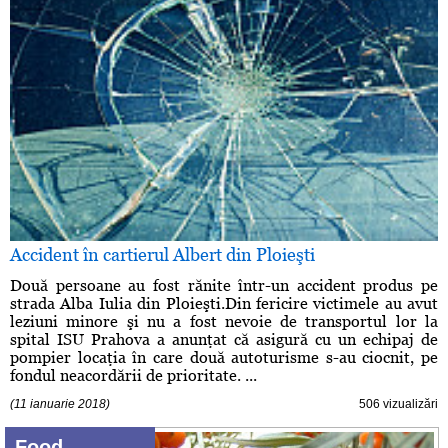
Accident în cartierul Albert din Ploieşti
Două persoane au fost rănite într-un accident produs pe
strada Alba Iulia din Ploieşti.Din fericire victimele au avut
leziuni minore şi nu a fost nevoie de transportul lor la
spital ISU Prahova a anunţat că asigură cu un echipaj de
pompier locaţia în care două autoturisme s-au ciocnit, pe
fondul neacordării de prioritate. ...
(11 ianuarie 2018)
506 vizualizări
Food