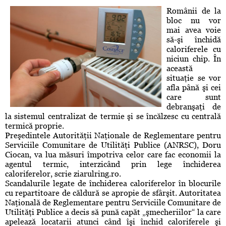
Românii de la
bloc nu vor
mai avea voie
să-şi închidă
caloriferele cu
niciun chip. În
această
situaţie se vor
afla până şi cei
care sunt
debranşaţi de
la sistemul centralizat de termie şi se încălzesc cu centrală
termică proprie.
Preşedintele Autorităţii Naţionale de Reglementare pentru
Serviciile Comunitare de Utilităţi Publice (ANRSC), Doru
Ciocan, va lua măsuri împotriva celor care fac economii la
agentul termic, interzicând prin lege închiderea
caloriferelor, scrie ziarulring.ro.
Scandalurile legate de închiderea caloriferelor în blocurile
cu repartitoare de căldură se apropie de sfârşit. Autoritatea
Naţională de Reglementare pentru Serviciile Comunitare de
Utilităţi Publice a decis să pună capăt „şmecheriilor“ la care
apelează locatarii atunci când îşi închid caloriferele şi