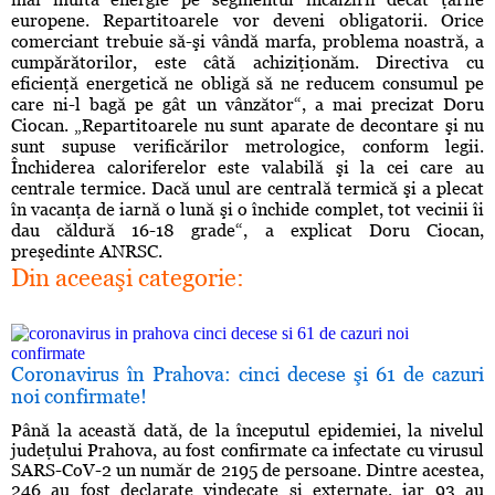
europene. Repartitoarele vor deveni obligatorii. Orice
comerciant trebuie să-şi vândă marfa, problema noastră, a
cumpărătorilor, este câtă achiziţionăm. Directiva cu
eficienţă energetică ne obligă să ne reducem consumul pe
care ni-l bagă pe gât un vânzător“, a mai precizat Doru
Ciocan. „Repartitoarele nu sunt aparate de decontare şi nu
sunt supuse verificărilor metrologice, conform legii.
Închiderea caloriferelor este valabilă şi la cei care au
centrale termice. Dacă unul are centrală termică şi a plecat
în vacanţa de iarnă o lună şi o închide complet, tot vecinii îi
dau căldură 16-18 grade“, a explicat Doru Ciocan,
preşedinte ANRSC.
Din aceeaşi categorie:
Coronavirus în Prahova: cinci decese şi 61 de cazuri
noi confirmate!
Până la această dată, de la începutul epidemiei, la nivelul
judeţului Prahova, au fost confirmate ca infectate cu virusul
SARS-CoV-2 un număr de 2195 de persoane. Dintre acestea,
246 au fost declarate vindecate şi externate, iar 93 au