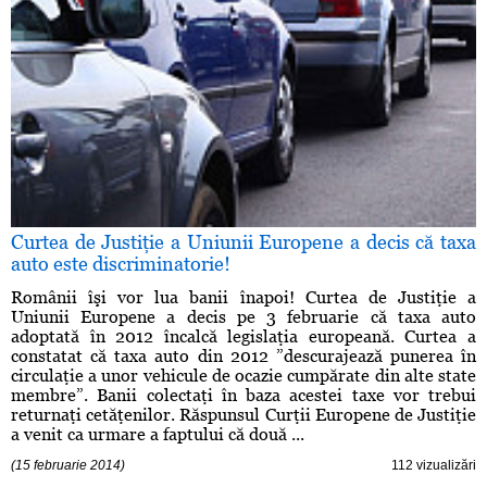
Curtea de Justiţie a Uniunii Europene a decis că taxa
auto este discriminatorie!
Românii îşi vor lua banii înapoi! Curtea de Justiţie a
Uniunii Europene a decis pe 3 februarie că taxa auto
adoptată în 2012 încalcă legislaţia europeană. Curtea a
constatat că taxa auto din 2012 ”descurajează punerea în
circulaţie a unor vehicule de ocazie cumpărate din alte state
membre”. Banii colectaţi în baza acestei taxe vor trebui
returnaţi cetăţenilor. Răspunsul Curţii Europene de Justiţie
a venit ca urmare a faptului că două ...
(15 februarie 2014)
112 vizualizări