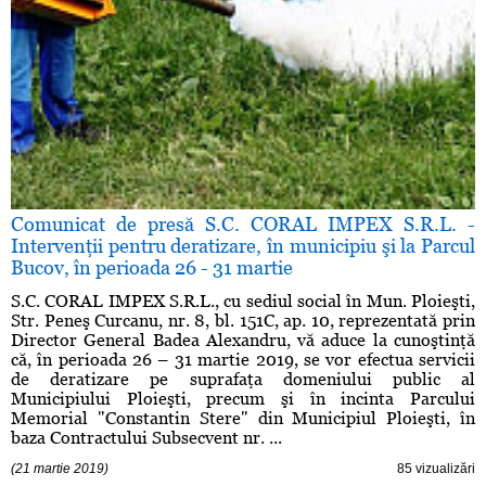
Comunicat de presă S.C. CORAL IMPEX S.R.L. -
Intervenţii pentru deratizare, în municipiu şi la Parcul
Bucov, în perioada 26 - 31 martie
S.C. CORAL IMPEX S.R.L., cu sediul social în Mun. Ploieşti,
Str. Peneş Curcanu, nr. 8, bl. 151C, ap. 10, reprezentată prin
Director General Badea Alexandru, vă aduce la cunoştinţă
că, în perioada 26 – 31 martie 2019, se vor efectua servicii
de deratizare pe suprafaţa domeniului public al
Municipiului Ploieşti, precum şi în incinta Parcului
Memorial "Constantin Stere" din Municipiul Ploieşti, în
baza Contractului Subsecvent nr. ...
(21 martie 2019)
85 vizualizări