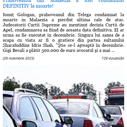
Prahoveanul din Malaezia a fost condamnat
DEFINITIV la moarte!
Ionuţ Gologan, prahoveanul din Telega condamnat la
moarte in Malaezia a pierdut ultima cale de atac.
Judecatorii Curtii Supreme au mentinut decizia Curtii de
Apel, condamnarea sa fiind de aceasta data definitiva. El ar
urma sa fie executat in decembrie. Singura lui sansa de a
scapa cu viata ar fi o gratiere din partea sultanului
Sharafuddins Idris Shah. "Ştie ce-l aşteaptă în decembrie.
Gigi Becali a plătit 500.000 de euro avocatul şi a mai ...
(26 noiembrie 2015)
729 vizualizări