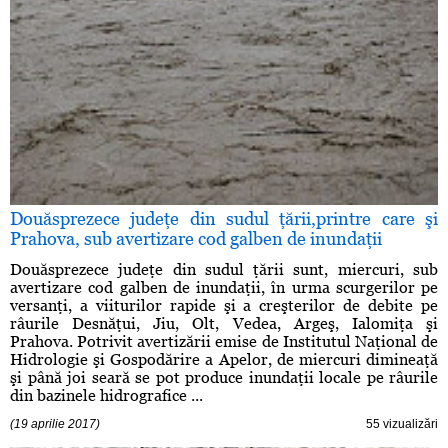
Douăsprezece judeţe din sudul ţării,printre care şi
Prahova, sub avertizare cod galben de inundaţii
Douăsprezece judeţe din sudul ţării sunt, miercuri, sub
avertizare cod galben de inundaţii, în urma scurgerilor pe
versanţi, a viiturilor rapide şi a creşterilor de debite pe
râurile Desnăţui, Jiu, Olt, Vedea, Argeş, Ialomiţa şi
Prahova. Potrivit avertizării emise de Institutul Naţional de
Hidrologie şi Gospodărire a Apelor, de miercuri dimineaţă
şi până joi seară se pot produce inundaţii locale pe râurile
din bazinele hidrografice ...
(19 aprilie 2017)
55 vizualizări