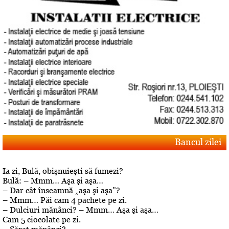
Bancul zilei
Ia zi, Bulă, obişnuieşti să fumezi?
Bulă: – Mmm… Aşa şi aşa…
– Dar cât înseamnă „aşa şi aşa”?
– Mmm… Păi cam 4 pachete pe zi.
– Dulciuri mănânci? – Mmm… Aşa şi aşa…
Cam 5 ciocolate pe zi.