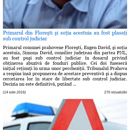
Primarul din Floreşti şi soţia acestuia au fost plasaţi
sub control judiciar
Primarul comunei prahovene Floreşti, Eugen David, şi soţia
acestuia, Simona David, consilier judeţean din partea PNL,
au fost puşi sub control judiciar în dosarul privind
obţinerea abuzivă de fonduri publice. Cei doi fuseseră
iniţial reţinuţi în urma unor percheziţii. Tribunalul Prahova
a respins însă propunerea de arestare preventivă şi a dispus
cercetarea lor în stare de libertate sub control judiciar.
Decizia nu este definitivă, putând ...
(14 iulie 2016)
270 vizualizări