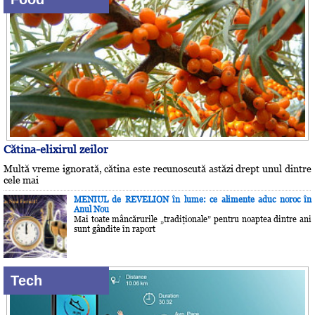
Cătina-elixirul zeilor
Multă vreme ignorată, cătina este recunoscută astăzi drept unul dintre
cele mai
MENIUL de REVELION în lume: ce alimente aduc noroc în
Anul Nou
Mai toate mâncărurile „tradiţionale” pentru noaptea dintre ani
sunt gândite în raport
Tech