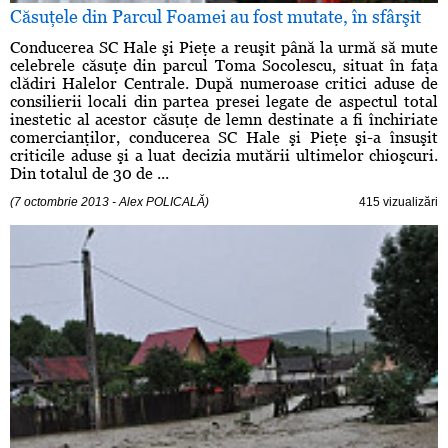
Căsuţele din Parcul Foamei au fost mutate, în sfârşit
Conducerea SC Hale şi Pieţe a reuşit până la urmă să mute
celebrele căsuţe din parcul Toma Socolescu, situat în faţa
clădiri Halelor Centrale. După numeroase critici aduse de
consilierii locali din partea presei legate de aspectul total
inestetic al acestor căsuţe de lemn destinate a fi închiriate
comercianţilor, conducerea SC Hale şi Pieţe şi-a însuşit
criticile aduse şi a luat decizia mutării ultimelor chioşcuri.
Din totalul de 30 de ...
(7 octombrie 2013 - Alex POLICALĂ)
415 vizualizări