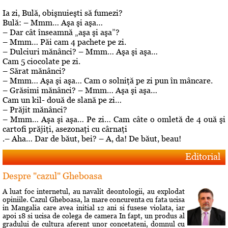
Ia zi, Bulă, obişnuieşti să fumezi?
Bulă: – Mmm… Aşa şi aşa…
– Dar cât înseamnă „aşa şi aşa”?
– Mmm… Păi cam 4 pachete pe zi.
– Dulciuri mănânci? – Mmm… Aşa şi aşa…
Cam 5 ciocolate pe zi.
– Sărat mănânci?
– Mmm… Aşa şi aşa… Cam o solniţă pe zi pun în mâncare.
– Grăsimi mănânci? – Mmm… Aşa şi aşa…
Cam un kil- două de slană pe zi…
– Prăjit mănânci?
– Mmm… Aşa şi aşa… Pe zi… Cam câte o omletă de 4 ouă şi
cartofi prăjiţi, asezonaţi cu cârnaţi
.– Aha… Dar de băut, bei? – A, da! De băut, beau!
Editorial
Despre "cazul" Gheboasa
A luat foc internetul, au navalit deontologii, au explodat
opiniile. Cazul Gheboasa, la mare concurenta cu fata ucisa
in Mangalia care avea initial 12 ani si fusese violata, iar
apoi 18 si ucisa de colega de camera In fapt, un produs al
gradului de cultura aferent unor concetateni, domnul cu