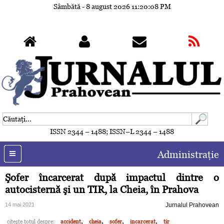
Sâmbătă - 8 august 2026
11:20:11 PM
ISSN 2344 – 1488; ISSN–L 2344 – 1488
Administraţie
Şofer încarcerat după impactul dintre o
autocisternă şi un TIR, la Cheia, în Prahova
14 mai 2021
Jurnalul Prahovean
,
,
,
,
citeşte totul despre:
accident
cheia
sofer
incarcerat
tir