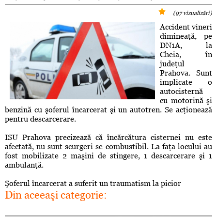
(97 vizualizări)
Accident vineri
dimineaţă, pe
DN1A, la
Cheia, în
judeţul
Prahova. Sunt
implicate o
autocisternă
cu motorină şi
benzină cu şoferul încarcerat şi un autotren. Se acţionează
pentru descarcerare.
ISU Prahova precizează că încărcătura cisternei nu este
afectată, nu sunt scurgeri se combustibil. La faţa locului au
fost mobilizate 2 maşini de stingere, 1 descarcerare şi 1
ambulanţă.
Şoferul încarcerat a suferit un traumatism la picior
Din aceeaşi categorie: