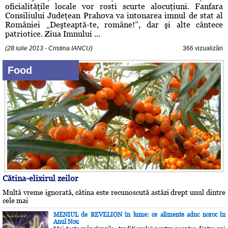
oficialităţile locale vor rosti scurte alocuţiuni. Fanfara
Consiliului Judeţean Prahova va intonarea imnul de stat al
României „Deşteaptă-te, române!”, dar şi alte cântece
patriotice. Ziua Imnului ...
(28 iulie 2013 - Cristina IANCU)
366 vizualizări
Food
Cătina-elixirul zeilor
Multă vreme ignorată, cătina este recunoscută astăzi drept unul dintre
cele mai
MENIUL de REVELION în lume: ce alimente aduc noroc în
Anul Nou