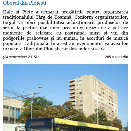
Oborul din Ploieşti
Hale şi Pieţe a demarat pregătirile pentru organizarea
tradiţionalului Târg de Toamnă. Conform organizatorilor,
târgul va oferi posibilitatea achiziţionării produselor de
sezon la preţuri mai mici, precum şi ocazia de a petrece
momente de relaxare cu pastramă, must şi vin din
podgoriile prahovene şi nu numai, în acorduri de muzică
populară tradiţională. În acest an, evenimentul va avea loc
în incinta Oborului Ploieşti, iar deschiderea se va ...
(24 septembrie 2015)
285 vizualizări