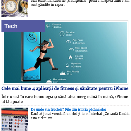
Mai toate mâncărurile „tradiţionale” pentru noaptea dintre ani
sunt gândite în raport
Tech
Cele mai bune 4 aplicaţii de fitness şi sănătate pentru iPhone
Într-o eră în care tehnologia și sănătatea merg mână în mână, iPhone-
ul tău poate
De unde vin fructele? File din istoria păcănelelor
Dacă ai jucat vreodată un slot și te-ai întrebat „Ce caută lămâia
asta aici?”, nu