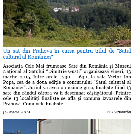
Un sat din Prahova în cursa pentru titlul de "Satul
cultural al României"
Asociaţia Cele Mai frumoase Sate din România şi Muzeul
Naţional al Satului “Dimitrie Gusti” organizează vineri, 13
martie 2015, între orele 1230 - 1630, la sala Victor Ion
Popa, cea de a doua ediţie a concursului “Satul cultural al
României”. Juriul va avea o misiune grea, finaliste fiind 13
sate din rândul cărora va fi desemnat câştigătorul. Printre
cele 13 localităţi finaliste se află şi comuna Izvoarele din
Prahova. Comunele finaliste ...
(12 martie 2015)
607 vizualizări