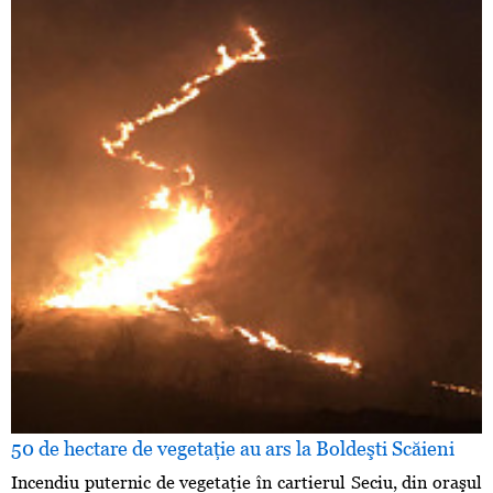
50 de hectare de vegetaţie au ars la Boldeşti Scăieni
Incendiu puternic de vegetaţie în cartierul Seciu, din oraşul