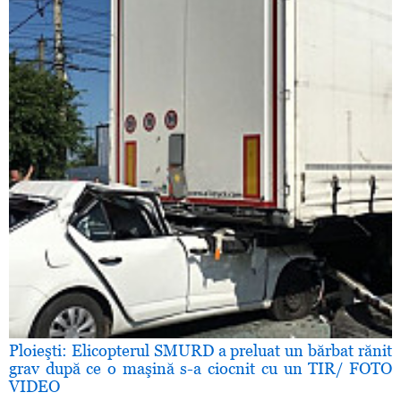
Ploieşti: Elicopterul SMURD a preluat un bărbat rănit
grav după ce o maşină s-a ciocnit cu un TIR/ FOTO
VIDEO