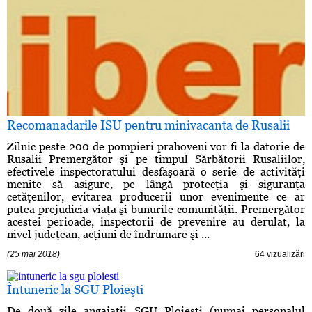
Recomanadarile ISU pentru minivacanta de Rusalii
Zilnic peste 200 de pompieri prahoveni vor fi la datorie de
Rusalii Premergător şi pe timpul Sărbătorii Rusaliilor,
efectivele inspectoratului desfăşoară o serie de activităţi
menite să asigure, pe lângă protecţia şi siguranţa
cetăţenilor, evitarea producerii unor evenimente ce ar
putea prejudicia viaţa şi bunurile comunităţii. Premergător
acestei perioade, inspectorii de prevenire au derulat, la
nivel judeţean, acţiuni de îndrumare şi ...
(25 mai 2018)
64 vizualizări
Întuneric la SGU Ploieşti
De două zile angajaţii SGU Ploieşti (numai personalul