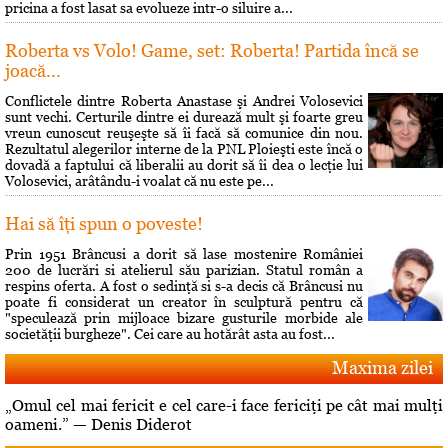
pricina a fost lasat sa evolueze intr-o siluire a...
Roberta vs Volo! Game, set: Roberta! Partida încă se
joacă...
Conflictele dintre Roberta Anastase şi Andrei Volosevici
sunt vechi. Certurile dintre ei durează mult şi foarte greu
vreun cunoscut reuşeşte să îi facă să comunice din nou.
Rezultatul alegerilor interne de la PNL Ploieşti este încă o
dovadă a faptului că liberalii au dorit să îi dea o lecţie lui
Volosevici, arâtându-i voalat că nu este pe...
Hai să îţi spun o poveste!
Prin 1951 Brâncusi a dorit să lase mostenire României
200 de lucrări si atelierul său parizian. Statul român a
respins oferta. A fost o sedinţă si s-a decis că Brâncusi nu
poate fi considerat un creator în sculptură pentru că
"speculează prin mijloace bizare gusturile morbide ale
societăţii burgheze". Cei care au hotărât asta au fost...
Maxima zilei
„Omul cel mai fericit e cel care-i face fericiţi pe cât mai mulţi
oameni.” — Denis Diderot