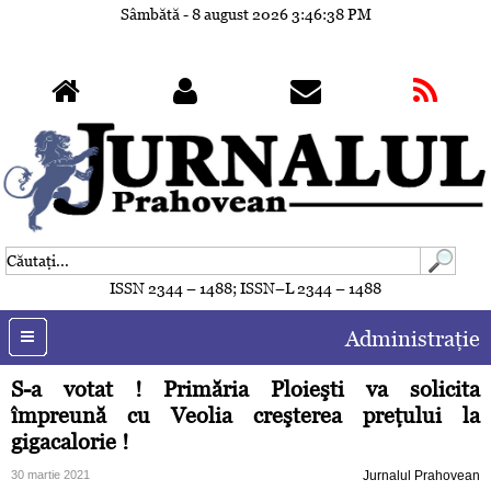
Sâmbătă - 8 august 2026
3:46:41 PM
ISSN 2344 – 1488; ISSN–L 2344 – 1488
Administraţie
S-a votat ! Primăria Ploieşti va solicita
împreună cu Veolia creşterea preţului la
gigacalorie !
30 martie 2021
Jurnalul Prahovean