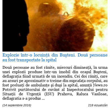
Explozie într-o locuinţă din Buşteni. Două persoane
au fost transportate la spital
Două persoane au fost rănite, miercuri dimineaţă, în urma
unei explozii produse într-un imobil din oraşul Buşteni,
deflagraţia fiind urmată de un incendiu. Cei doi răniţi, care
au arsuri pe aproximativ o treime din suprafaţa corpului, au
fost preluaţi de ambulanţe şi duşi la spital, anunţă News.ro
Potrivit purtătorului de cuvânt al Inspectoratului pentru
Situaţii de Urgenţă (ISU) Prahova, Raluca Vasiloae,
deflagratia s-a produs ...
(14 septembrie 2016)
218 vizualizări