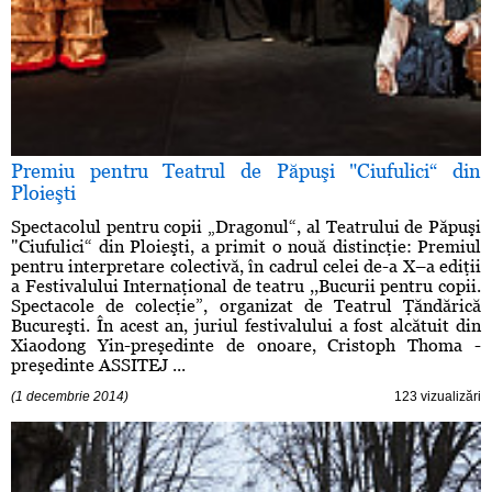
Premiu pentru Teatrul de Păpuşi "Ciufulici“ din
Ploieşti
Spectacolul pentru copii „Dragonul“, al Teatrului de Păpuşi
"Ciufulici“ din Ploieşti, a primit o nouă distincţie: Premiul
pentru interpretare colectivă, în cadrul celei de-a X–a ediţii
a Festivalului Internaţional de teatru ,,Bucurii pentru copii.
Spectacole de colecţie”, organizat de Teatrul Ţăndărică
Bucureşti. În acest an, juriul festivalului a fost alcătuit din
Xiaodong Yin-preşedinte de onoare, Cristoph Thoma -
preşedinte ASSITEJ ...
(1 decembrie 2014)
123 vizualizări