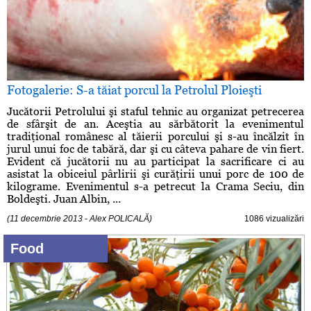
Fotogalerie: S-a tăiat porcul la Petrolul Ploieşti
Jucătorii Petrolului şi staful tehnic au organizat petrecerea
de sfârşit de an. Aceştia au sărbătorit la evenimentul
tradiţional românesc al tăierii porcului şi s-au încălzit în
jurul unui foc de tabără, dar şi cu câteva pahare de vin fiert.
Evident că jucătorii nu au participat la sacrificare ci au
asistat la obiceiul pârlirii şi curăţirii unui porc de 100 de
kilograme. Evenimentul s-a petrecut la Crama Seciu, din
Boldeşti. Juan Albin, ...
(11 decembrie 2013 - Alex POLICALĂ)
1086 vizualizări
Food