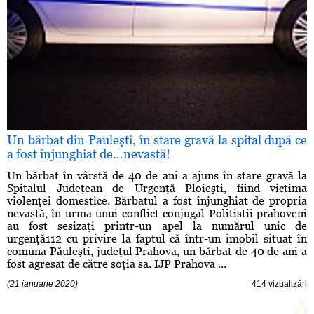
Un bărbat din Pauleşti, în stare gravă la spital după ce
a fost înjunghiat de…nevastă!
Un bărbat în vârstă de 40 de ani a ajuns în stare gravă la
Spitalul Judeţean de Urgenţă Ploieşti, fiind victima
violenţei domestice. Bărbatul a fost înjunghiat de propria
nevastă, în urma unui conflict conjugal Politistii prahoveni
au fost sesizaţi printr-un apel la numărul unic de
urgenţă112 cu privire la faptul că într-un imobil situat în
comuna Păuleşti, judeţul Prahova, un bărbat de 40 de ani a
fost agresat de către soţia sa. IJP Prahova ...
(21 ianuarie 2020)
414 vizualizări