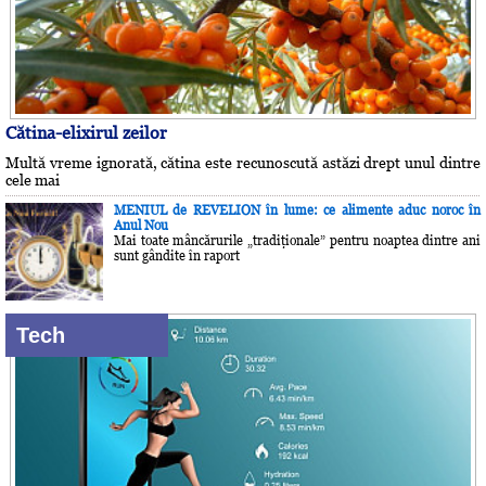
Cătina-elixirul zeilor
Multă vreme ignorată, cătina este recunoscută astăzi drept unul dintre
cele mai
MENIUL de REVELION în lume: ce alimente aduc noroc în
Anul Nou
Mai toate mâncărurile „tradiţionale” pentru noaptea dintre ani
sunt gândite în raport
Tech