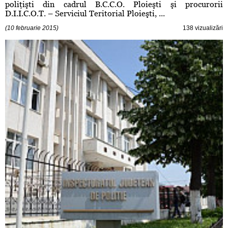
poliţişti din cadrul B.C.C.O. Ploieşti şi procurorii
D.I.I.C.O.T. – Serviciul Teritorial Ploieşti, ...
(10 februarie 2015)
138 vizualizări