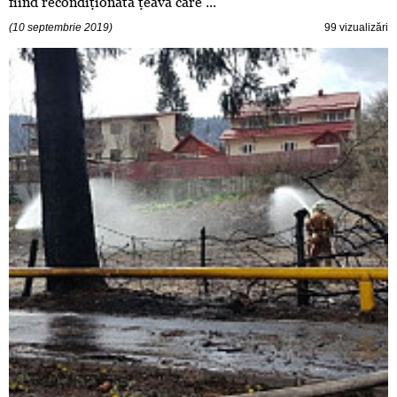
fiind recondiţionată ţeava care ...
(10 septembrie 2019)
99 vizualizări