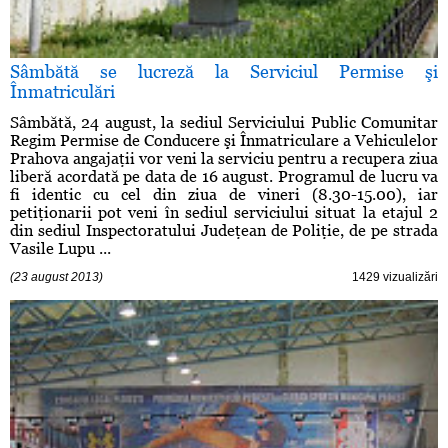
Sâmbătă se lucreză la Serviciul Permise şi
Înmatriculări
Sâmbătă, 24 august, la sediul Serviciului Public Comunitar
Regim Permise de Conducere şi Înmatriculare a Vehiculelor
Prahova angajaţii vor veni la serviciu pentru a recupera ziua
liberă acordată pe data de 16 august. Programul de lucru va
fi identic cu cel din ziua de vineri (8.30-15.00), iar
petiţionarii pot veni în sediul serviciului situat la etajul 2
din sediul Inspectoratului Judeţean de Poliţie, de pe strada
Vasile Lupu ...
(23 august 2013)
1429 vizualizări