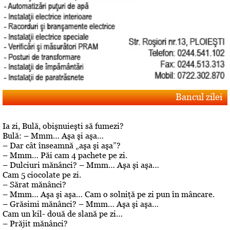
Bancul zilei
Ia zi, Bulă, obişnuieşti să fumezi?
Bulă: – Mmm… Aşa şi aşa…
– Dar cât înseamnă „aşa şi aşa”?
– Mmm… Păi cam 4 pachete pe zi.
– Dulciuri mănânci? – Mmm… Aşa şi aşa…
Cam 5 ciocolate pe zi.
– Sărat mănânci?
– Mmm… Aşa şi aşa… Cam o solniţă pe zi pun în mâncare.
– Grăsimi mănânci? – Mmm… Aşa şi aşa…
Cam un kil- două de slană pe zi…
– Prăjit mănânci?