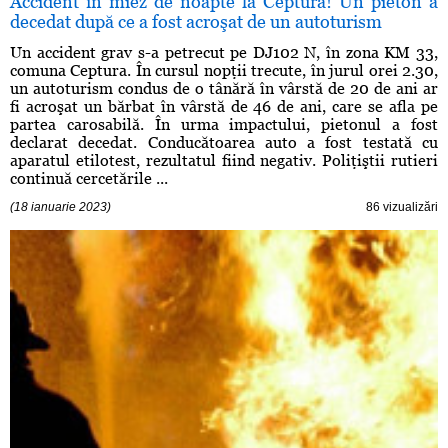
Accident în miez de noapte la Ceptura! Un pieton a
decedat după ce a fost acroşat de un autoturism
Un accident grav s-a petrecut pe DJ102 N, în zona KM 33,
comuna Ceptura. În cursul nopţii trecute, în jurul orei 2.30,
un autoturism condus de o tânără în vârstă de 20 de ani ar
fi acroşat un bărbat în vârstă de 46 de ani, care se afla pe
partea carosabilă. În urma impactului, pietonul a fost
declarat decedat. Conducătoarea auto a fost testată cu
aparatul etilotest, rezultatul fiind negativ. Poliţiştii rutieri
continuă cercetările ...
(18 ianuarie 2023)
86 vizualizări