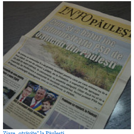
Ziare „otrăvite” la Păuleşti