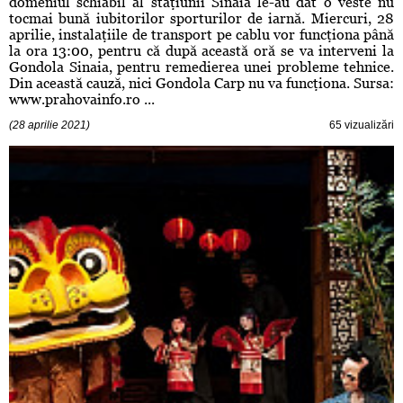
domeniul schiabil al staţiunii Sinaia le-au dat o veste nu
tocmai bună iubitorilor sporturilor de iarnă. Miercuri, 28
aprilie, instalaţiile de transport pe cablu vor funcţiona până
la ora 13:00, pentru că după această oră se va interveni la
Gondola Sinaia, pentru remedierea unei probleme tehnice.
Din această cauză, nici Gondola Carp nu va funcţiona. Sursa:
www.prahovainfo.ro ...
(28 aprilie 2021)
65 vizualizări