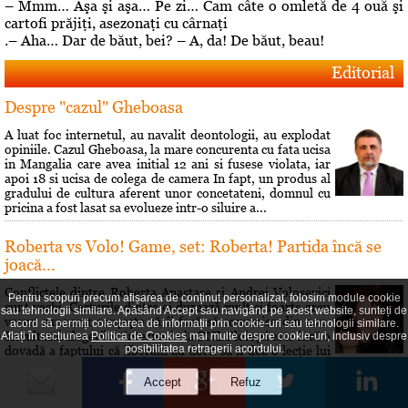
– Mmm… Aşa şi aşa… Pe zi… Cam câte o omletă de 4 ouă şi
cartofi prăjiţi, asezonaţi cu cârnaţi
.– Aha… Dar de băut, bei? – A, da! De băut, beau!
Editorial
Despre "cazul" Gheboasa
A luat foc internetul, au navalit deontologii, au explodat
opiniile. Cazul Gheboasa, la mare concurenta cu fata ucisa
in Mangalia care avea initial 12 ani si fusese violata, iar
apoi 18 si ucisa de colega de camera In fapt, un produs al
gradului de cultura aferent unor concetateni, domnul cu
pricina a fost lasat sa evolueze intr-o siluire a...
Roberta vs Volo! Game, set: Roberta! Partida încă se
joacă...
Conflictele dintre Roberta Anastase şi Andrei Volosevici
Pentru scopuri precum afișarea de conținut personalizat, folosim module cookie
sunt vechi. Certurile dintre ei durează mult şi foarte greu
sau tehnologii similare. Apăsând Accept sau navigând pe acest website, sunteți de
vreun cunoscut reuşeşte să îi facă să comunice din nou.
acord să permiți colectarea de informații prin cookie-uri sau tehnologii similare.
Rezultatul alegerilor interne de la PNL Ploieşti este încă o
Aflați în secțiunea
Politica de Cookies
mai multe despre cookie-uri, inclusiv despre
posibilitatea retragerii acordului.
dovadă a faptului că liberalii au dorit să îi dea o lecţie lui
Volosevici, arâtându-i voalat că nu este pe...
Hai să îţi spun o poveste!