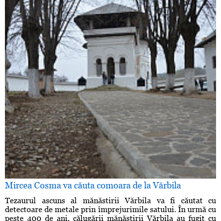
Mircea Cosma va căuta comoara de la Vărbila
Tezaurul ascuns al mănăstirii Vărbila va fi căutat cu
detectoare de metale prin împrejurimile satului. În urmă cu
peste 400 de ani, călugării mănăstirii Vărbila au fugit cu