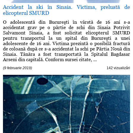
Accident la ski în Sinaia. Victima, preluată de
elicopterul SMURD
O adolescentă din Bucureşti în vârstă de 16 ani s-a
accidentat grav pe o pârtie de schi din Sinaia Potrivit
Salvamont Sinaia, a fost solicitat elicopterul SMURD
pentru transportul la un spital din Bucureşti a unei
adolescente de 16 ani. Victima prezintă o posibilă fractură
de coloană după ce s-a accidentat la schi pe Pârtia Nouă din
Sinaia. Tânăra a fost transportată la Spitalul Bagdasar
Arseni din capitală. Conform sursei citate, ...
(9 februarie 2019)
142 vizualizări