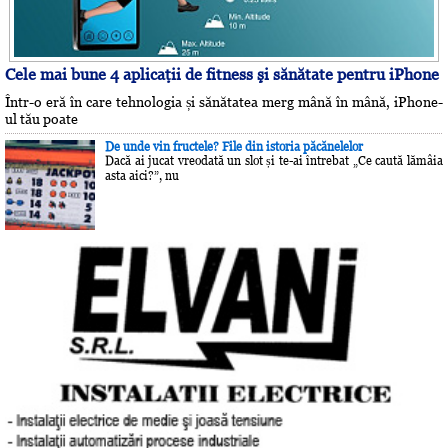
Cele mai bune 4 aplicaţii de fitness şi sănătate pentru iPhone
Într-o eră în care tehnologia și sănătatea merg mână în mână, iPhone-
ul tău poate
De unde vin fructele? File din istoria păcănelelor
Dacă ai jucat vreodată un slot și te-ai întrebat „Ce caută lămâia
asta aici?”, nu