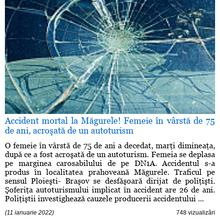
Accident mortal la Măgurele! Femeie în vârstă de 75
de ani, acroşată de un autoturism
O femeie în vârstă de 75 de ani a decedat, marţi dimineaţa,
după ce a fost acroşată de un autoturism. Femeia se deplasa
pe marginea carosabilului de pe DN1A. Accidentul s-a
produs în localitatea prahoveană Măgurele. Traficul pe
sensul Ploieşti- Braşov se desfăşoară dirijat de poliţişti.
Şoferiţa autoturismului implicat în accident are 26 de ani.
Poliţiştii investighează cauzele producerii accidentului ...
(11 ianuarie 2022)
748 vizualizări