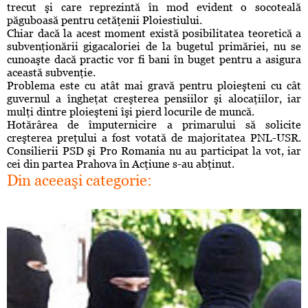
trecut şi care reprezintă în mod evident o socoteală
păguboasă pentru cetăţenii Ploiestiului.
Chiar dacă la acest moment există posibilitatea teoretică a
subvenţionării gigacaloriei de la bugetul primăriei, nu se
cunoaşte dacă practic vor fi bani în buget pentru a asigura
această subvenţie.
Problema este cu atât mai gravă pentru ploieşteni cu cât
guvernul a îngheţat creşterea pensiilor şi alocaţiilor, iar
mulţi dintre ploieşteni îşi pierd locurile de muncă.
Hotărârea de împuternicire a primarului să solicite
creşterea preţului a fost votată de majoritatea PNL-USR.
Consilierii PSD şi Pro Romania nu au participat la vot, iar
cei din partea Prahova în Acţiune s-au abţinut.
Din aceeaşi categorie: