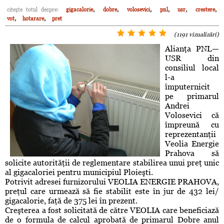
,
,
,
,
,
,
citeşte totul despre:
gigacalorie
dobre
volosevici
pnl
usr
crestere
,
,
vot
hotarare
pret
(1191 vizualizări)
Alianţa PNL—
USR din
consiliul local
l-a
împuternicit
pe primarul
Andrei
Volosevici că
împreună cu
reprezentanţii
Veolia Energie
Prahova să
solicite autorităţii de reglementare stabilirea unui preţ unic
al gigacaloriei pentru municipiul Ploieşti.
Potrivit adresei furnizorului VEOLIA ENERGIE PRAHOVA,
preţul care urmează să fie stabilit este în jur de 432 lei/
gigacalorie, faţă de 375 lei în prezent.
Creşterea a fost solicitată de către VEOLIA care beneficiază
de o formula de calcul aprobată de primarul Dobre anul