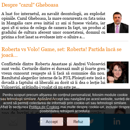
Despre "cazul" Gheboasa
A luat foc internetul, au navalit deontologii, au explodat
opiniile. Cazul Gheboasa, la mare concurenta cu fata ucisa
in Mangalia care avea initial 12 ani si fusese violata, iar
apoi 18 si ucisa de colega de camera In fapt, un produs al
gradului de cultura aferent unor concetateni, domnul cu
pricina a fost lasat sa evolueze intr-o siluire a...
Roberta vs Volo! Game, set: Roberta! Partida încă se
joacă...
Conflictele dintre Roberta Anastase şi Andrei Volosevici
sunt vechi. Certurile dintre ei durează mult şi foarte greu
vreun cunoscut reuşeşte să îi facă să comunice din nou.
Rezultatul alegerilor interne de la PNL Ploieşti este încă o
dovadă a faptului că liberalii au dorit să îi dea o lecţie lui
Volosevici, arâtându-i voalat că nu este pe...
Pentru scopuri precum afișarea de conținut personalizat, folosim module cookie
Hai să îţi spun o poveste!
sau tehnologii similare. Apăsând Accept sau navigând pe acest website, sunteți de
acord să permiți colectarea de informații prin cookie-uri sau tehnologii similare.
Aflați în secțiunea
Politica de Cookies
mai multe despre cookie-uri, inclusiv despre
Prin 1951 Brâncusi a dorit să lase mostenire României
posibilitatea retragerii acordului.
200 de lucrări si atelierul său parizian. Statul român a
respins oferta. A fost o sedinţă si s-a decis că Brâncusi nu
poate fi considerat un creator în sculptură pentru că
"speculează prin mijloace bizare gusturile morbide ale