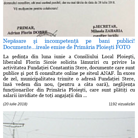
Nepăsare şi incompetenţă pe bani publici!
Documente...ireale emise de Primăria Ploieşti FOTO
La şedinţa din luna iunie a Consiliului Local Ploieşti,
liberalul Florin Sicoie solicita lămuriri cu privire la
activitatea Fundaţiei Constantin Stere, documente care sunt
publice şi pot fi consultate online pe siteul ANAF. În exces
de zel, municipalitatea trimite o adresă Fundaţiei Stere,
însă vedem din nou, (pentru a câta oară), neglijenţa
funcţionarilor din Primăria Ploieşti, care sunt plătiţi cu
salarii invidiate de toţi angajaţii din ...
(20 iulie 2018)
1192 vizualizări