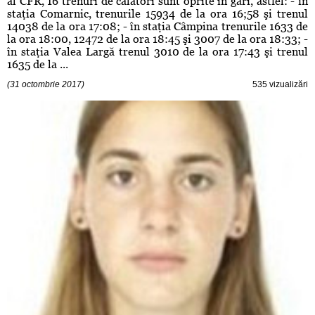
al CFR, 16 trenuri de călători sunt oprite in gari, astfel: - în
staţia Comarnic, trenurile 15934 de la ora 16;58 şi trenul
14038 de la ora 17:08; - în staţia Câmpina trenurile 1633 de
la ora 18:00, 12472 de la ora 18:45 şi 3007 de la ora 18:33; -
în staţia Valea Largă trenul 3010 de la ora 17:43 şi trenul
1635 de la ...
(31 octombrie 2017)
535 vizualizări