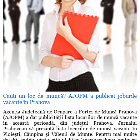
Cauţi un loc de muncă? AJOFM a publicat joburile
vacante în Prahova
Agenţia Judeţeană de Ocupare a Forţei de Muncă Prahova
(AJOFM) a dat publicităţii lista locurilor de muncă vacante
în această perioadă, din judeţul Prahova. Jurnalul
Prahovean vă prezintă lista locurilor de muncă vacante în
Ploieşti, Câmpina şi Vălenii de Munte. Pentru mai multe
detalii, puteţi vizita site-ul http://www.prahova.anofm.ro