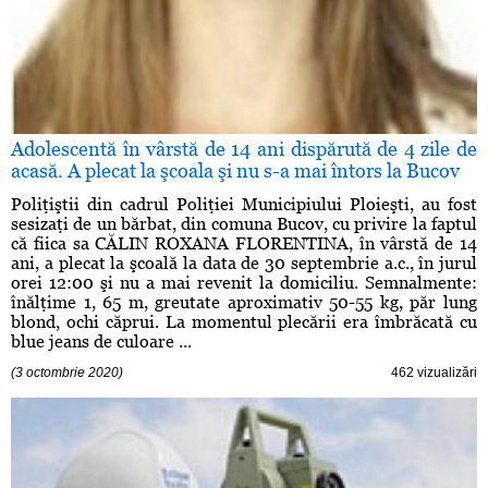
Adolescentă în vârstă de 14 ani dispărută de 4 zile de
acasă. A plecat la şcoala şi nu s-a mai întors la Bucov
Poliţiştii din cadrul Poliţiei Municipiului Ploieşti, au fost
sesizaţi de un bărbat, din comuna Bucov, cu privire la faptul
că fiica sa CĂLIN ROXANA FLORENTINA, în vârstă de 14
ani, a plecat la şcoală la data de 30 septembrie a.c., în jurul
orei 12:00 şi nu a mai revenit la domiciliu. Semnalmente:
înălţime 1, 65 m, greutate aproximativ 50-55 kg, păr lung
blond, ochi căprui. La momentul plecării era îmbrăcată cu
blue jeans de culoare ...
(3 octombrie 2020)
462 vizualizări