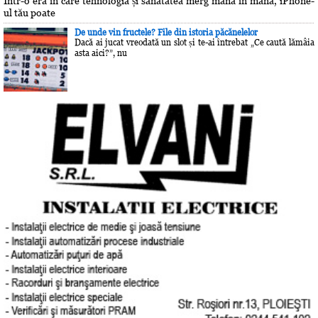
Într-o eră în care tehnologia și sănătatea merg mână în mână, iPhone-
ul tău poate
De unde vin fructele? File din istoria păcănelelor
Dacă ai jucat vreodată un slot și te-ai întrebat „Ce caută lămâia
asta aici?”, nu