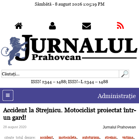
Sâmbătă - 8 august 2026
1:05:22 PM
ISSN 2344 – 1488; ISSN–L 2344 – 1488
Administraţie
Accident la Strejnicu. Motociclist proiectat într-
un gard!
28 august 2020
Jurnalul Prahovean
,
,
,
,
,
citeşte totul despre:
accident
motocicleta
autoturism
strejnic
victima