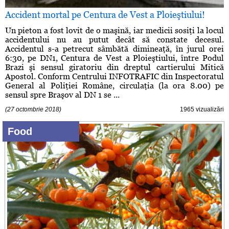
Accident mortal pe Centura de Vest a Ploieştiului!
Un pieton a fost lovit de o maşină, iar medicii sosiţi la locul
accidentului nu au putut decât să constate decesul.
Accidentul s-a petrecut sâmbătă dimineaţă, în jurul orei
6:30, pe DN1, Centura de Vest a Ploieştiului, între Podul
Brazi şi sensul giratoriu din dreptul cartierului Mitică
Apostol. Conform Centrului INFOTRAFIC din Inspectoratul
General al Poliţiei Române, circulaţia (la ora 8.00) pe
sensul spre Braşov al DN 1 se ...
(27 octombrie 2018)
1965 vizualizări
Food