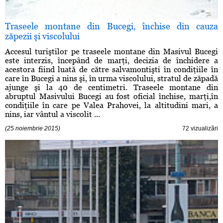
Traseele montane din Bucegi, închise din cauza
zăpezii şi viscolului
Accesul turiştilor pe traseele montane din Masivul Bucegi
este interzis, începând de marţi, decizia de închidere a
acestora fiind luată de către salvamontişti în condiţiile în
care în Bucegi a nins şi, în urma viscolului, stratul de zăpadă
ajunge şi la 40 de centimetri. Traseele montane din
abruptul Masivului Bucegi au fost oficial închise, marţi,în
condiţiile în care pe Valea Prahovei, la altitudini mari, a
nins, iar vântul a viscolit ...
(25 noiembrie 2015)
72 vizualizări