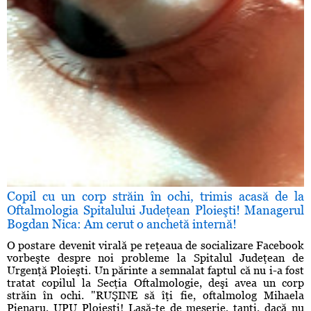
Copil cu un corp străin în ochi, trimis acasă de la
Oftalmologia Spitalului Judeţean Ploieşti! Managerul
Bogdan Nica: Am cerut o anchetă internă!
O postare devenit virală pe reţeaua de socializare Facebook
vorbeşte despre noi probleme la Spitalul Judeţean de
Urgenţă Ploieşti. Un părinte a semnalat faptul că nu i-a fost
tratat copilul la Secţia Oftalmologie, deşi avea un corp
străin în ochi. "RUŞINE să îţi fie, oftalmolog Mihaela
Pienaru, UPU Ploieşti! Lasă-te de meserie, tanti, dacă nu