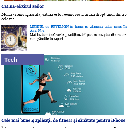
Cătina-elixirul zeilor
Multă vreme ignorată, cătina este recunoscută astăzi drept unul dintre
cele mai
MENIUL de REVELION în lume: ce alimente aduc noroc în
Anul Nou
Mai toate mâncărurile „tradiţionale” pentru noaptea dintre ani
sunt gândite în raport
Tech
Cele mai bune 4 aplicaţii de fitness şi sănătate pentru iPhone