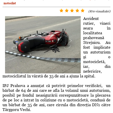
motocilist
(870 vizualizări)
Accident
rutier, vineri
seara în
localitatea
prahoveană
Strejnicu. Au
fost implicate
un autoturism
şi o
motocicletă,
iar, din
nefericire,
motociclistul în vârstă de 35 de ani a ajuns la spital.
IPJ Prahova a anunţat că potrivit primelor verificări, un
bărbat de 64 de ani care se afla la volanul unui autoturism,
posibil pe fondul neasigurării corespunzătoare la plecarea
de pe loc a intrat în coliziune cu o motocicletă, condusă de
un bărbat de 35 de ani, care circula din direcţia DN1 către
Târgşoru Vechi.