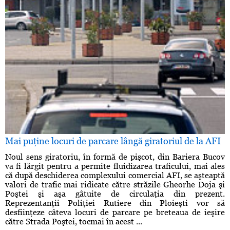
Mai puţine locuri de parcare lângă giratoriul de la AFI
Noul sens giratoriu, în formă de pişcot, din Bariera Bucov
va fi lărgit pentru a permite fluidizarea traficului, mai ales
că după deschiderea complexului comercial AFI, se aşteaptă
valori de trafic mai ridicate către străzile Gheorhe Doja şi
Poştei şi aşa gâtuite de circulaţia din prezent.
Reprezentanţii Poliţiei Rutiere din Ploieşti vor să
desfiinţeze câteva locuri de parcare pe breteaua de ieşire
către Strada Poştei, tocmai în acest ...