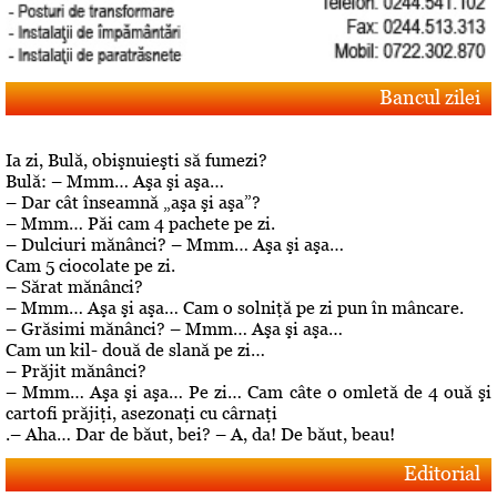
Bancul zilei
Ia zi, Bulă, obişnuieşti să fumezi?
Bulă: – Mmm… Aşa şi aşa…
– Dar cât înseamnă „aşa şi aşa”?
– Mmm… Păi cam 4 pachete pe zi.
– Dulciuri mănânci? – Mmm… Aşa şi aşa…
Cam 5 ciocolate pe zi.
– Sărat mănânci?
– Mmm… Aşa şi aşa… Cam o solniţă pe zi pun în mâncare.
– Grăsimi mănânci? – Mmm… Aşa şi aşa…
Cam un kil- două de slană pe zi…
– Prăjit mănânci?
– Mmm… Aşa şi aşa… Pe zi… Cam câte o omletă de 4 ouă şi
cartofi prăjiţi, asezonaţi cu cârnaţi
.– Aha… Dar de băut, bei? – A, da! De băut, beau!
Editorial