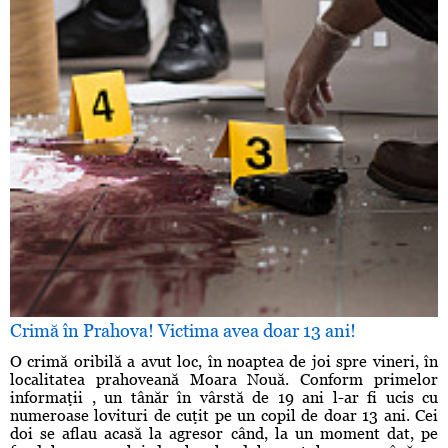
Crimă în Prahova! Victima avea doar 13 ani!
O crimă oribilă a avut loc, în noaptea de joi spre vineri, în
localitatea prahoveană Moara Nouă. Conform primelor
informaţii , un tânăr în vârstă de 19 ani l-ar fi ucis cu
numeroase lovituri de cuţit pe un copil de doar 13 ani. Cei
doi se aflau acasă la agresor când, la un moment dat, pe