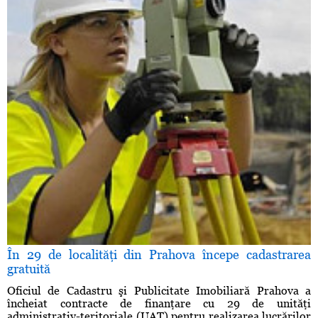
În 29 de localităţi din Prahova începe cadastrarea
gratuită
Oficiul de Cadastru şi Publicitate Imobiliară Prahova a
încheiat contracte de finanţare cu 29 de unităţi
administrativ-teritoriale (UAT) pentru realizarea lucrărilor