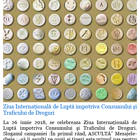
Ziua Internaţională de Luptă impotriva Consumului şi
Traficului de Droguri
La 26 iunie 2018, se celebreaza Ziua Internaţională de
Luptă impotriva Consumului şi Traficului de Droguri.
Sloganul campaniei :În primul rând, ASCULTĂ” Mesajele-
cheie : -să îi asculţi pe copii şi tineri este primul pas pentru