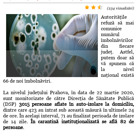
(234 vizualizări)
Autorităţile
refuză să mai
comunice
numărul
îmbolnăvirilor
din fiecare
judeţ. Astfel,
putem doar să
vă spunem că
la nivel
naţional există
66 de noi îmbolnăviri.
La nivelul judeţului Prahova, în data de 22 martie 2020,
sunt monitorizate de către Direcţia de Sănătate Publică
(DSP)
3015 persoane aflate în auto-izolare la domiciliu,
dintre care 423 au intrat sub această măsură în ultimele 24
de ore. În acelaşi interval, 71 au finalizat perioada de izolare
de 14 zile.
În carantină instituţionalizată se află 82 de
persoane
.