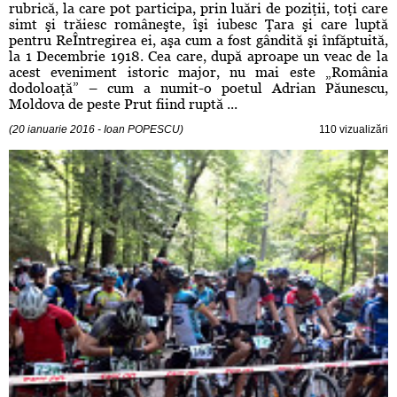
rubrică, la care pot participa, prin luări de poziţii, toţi care
simt şi trăiesc româneşte, îşi iubesc Ţara şi care luptă
pentru ReÎntregirea ei, aşa cum a fost gândită şi înfăptuită,
la 1 Decembrie 1918. Cea care, după aproape un veac de la
acest eveniment istoric major, nu mai este „România
dodoloaţă” – cum a numit-o poetul Adrian Păunescu,
Moldova de peste Prut fiind ruptă ...
(20 ianuarie 2016 - Ioan POPESCU)
110 vizualizări