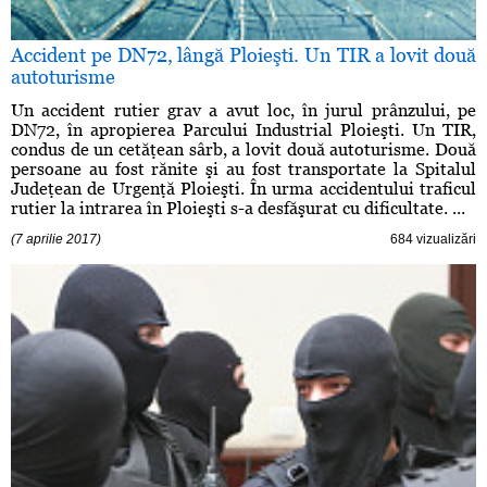
Accident pe DN72, lângă Ploieşti. Un TIR a lovit două
autoturisme
Un accident rutier grav a avut loc, în jurul prânzului, pe
DN72, în apropierea Parcului Industrial Ploieşti. Un TIR,
condus de un cetăţean sârb, a lovit două autoturisme. Două
persoane au fost rănite şi au fost transportate la Spitalul
Judeţean de Urgenţă Ploieşti. În urma accidentului traficul
rutier la intrarea în Ploieşti s-a desfăşurat cu dificultate. ...
(7 aprilie 2017)
684 vizualizări