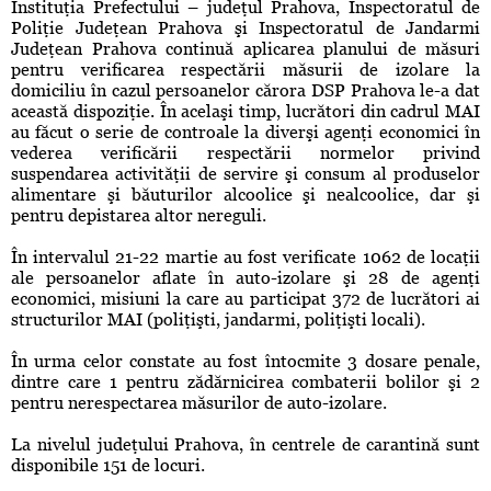
Instituţia Prefectului – judeţul Prahova, Inspectoratul de
Poliţie Judeţean Prahova şi Inspectoratul de Jandarmi
Judeţean Prahova continuă aplicarea planului de măsuri
pentru verificarea respectării măsurii de izolare la
domiciliu în cazul persoanelor cărora DSP Prahova le-a dat
această dispoziţie. În acelaşi timp, lucrători din cadrul MAI
au făcut o serie de controale la diverşi agenţi economici în
vederea verificării respectării normelor privind
suspendarea activităţii de servire şi consum al produselor
alimentare şi băuturilor alcoolice şi nealcoolice, dar şi
pentru depistarea altor nereguli.
În intervalul 21-22 martie au fost verificate 1062 de locaţii
ale persoanelor aflate în auto-izolare şi 28 de agenţi
economici, misiuni la care au participat 372 de lucrători ai
structurilor MAI (poliţişti, jandarmi, poliţişti locali).
În urma celor constate au fost întocmite 3 dosare penale,
dintre care 1 pentru zădărnicirea combaterii bolilor şi 2
pentru nerespectarea măsurilor de auto-izolare.
La nivelul judeţului Prahova, în centrele de carantină sunt
disponibile 151 de locuri.