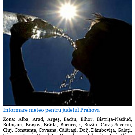
Informare meteo pentru judetul Prahova
Zona: Alba, Arad, Argeş, Bacău, Bihor, Bistriţa-Năsăud,
Botoşani, Braşov, Brăila, Bucureşti, Buzău, Caraş-Severin,
Cluj, Constanţa, Covasna, Călăraşi, Dolj, Dâmboviţa, Galaţi,