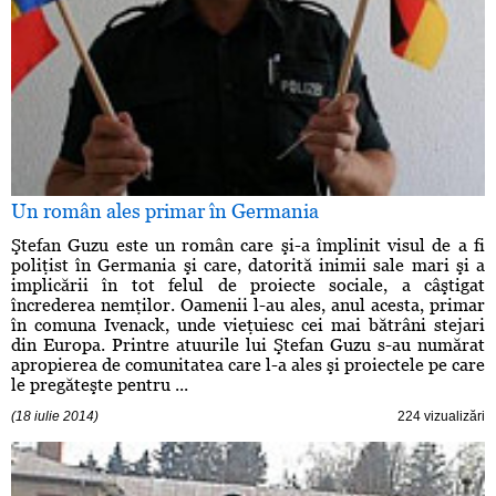
Un român ales primar în Germania
Ştefan Guzu este un român care şi-a împlinit visul de a fi
poliţist în Germania şi care, datorită inimii sale mari şi a
implicării în tot felul de proiecte sociale, a câştigat
încrederea nemţilor. Oamenii l-au ales, anul acesta, primar
în comuna Ivenack, unde vieţuiesc cei mai bătrâni stejari
din Europa. Printre atuurile lui Ştefan Guzu s-au numărat
apropierea de comunitatea care l-a ales şi proiectele pe care
le pregăteşte pentru ...
(18 iulie 2014)
224 vizualizări