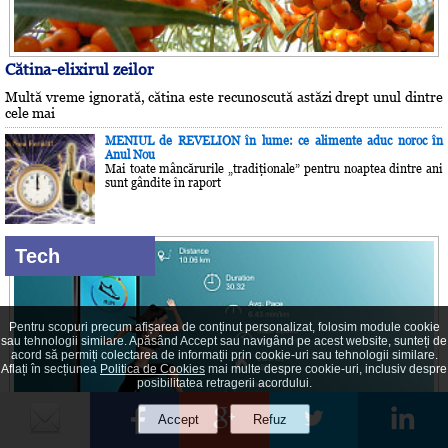
Cătina-elixirul zeilor
Multă vreme ignorată, cătina este recunoscută astăzi drept unul dintre
cele mai
MENIUL de REVELION în lume: ce alimente aduc noroc în
Anul Nou
Mai toate mâncărurile „tradiţionale” pentru noaptea dintre ani
sunt gândite în raport
Tech
Pentru scopuri precum afișarea de conținut personalizat, folosim module cookie
sau tehnologii similare. Apăsând Accept sau navigând pe acest website, sunteți de
acord să permiți colectarea de informații prin cookie-uri sau tehnologii similare.
Aflați în secțiunea
Politica de Cookies
mai multe despre cookie-uri, inclusiv despre
posibilitatea retragerii acordului.