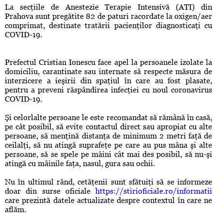
La secţiile de Anestezie Terapie Intensivă (ATI) din
Prahova sunt pregătite 82 de paturi racordate la oxigen/aer
comprimat, destinate tratării pacienţilor diagnosticaţi cu
COVID-19.
Prefectul Cristian Ionescu face apel la persoanele izolate la
domiciliu, carantinate sau internate să respecte măsura de
interzicere a ieşirii din spaţiul în care au fost plasate,
pentru a preveni răspândirea infecţiei cu noul coronavirus
COVID-19.
Şi celorlalte persoane le este recomandat să rămână în casă,
pe cât posibil, să evite contactul direct sau apropiat cu alte
persoane, să menţină distanţa de minimum 2 metri faţă de
ceilalţi, să nu atingă suprafeţe pe care au pus mâna şi alte
persoane, să se spele pe mâini cât mai des posibil, să nu-şi
atingă cu mâinile faţa, nasul, gura sau ochii.
Nu în ultimul rând, cetăţenii sunt sfătuiţi să se informeze
doar din surse oficiale
https://stirioficiale.ro/informatii
care prezintă datele actualizate despre contextul în care ne
aflăm.