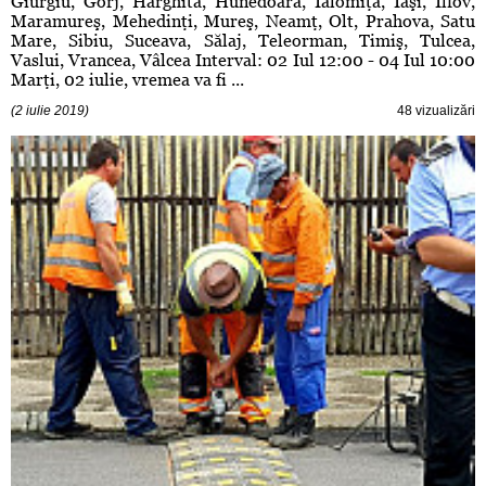
Giurgiu, Gorj, Harghita, Hunedoara, Ialomiţa, Iaşi, Ilfov,
Maramureş, Mehedinţi, Mureş, Neamţ, Olt, Prahova, Satu
Mare, Sibiu, Suceava, Sălaj, Teleorman, Timiş, Tulcea,
Vaslui, Vrancea, Vâlcea Interval: 02 Iul 12:00 - 04 Iul 10:00
Marţi, 02 iulie, vremea va fi ...
(2 iulie 2019)
48 vizualizări