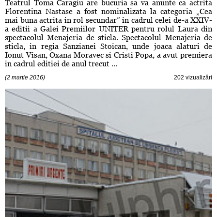
Teatrul Toma Caragiu are bucuria sa va anunte ca actrita
Florentina Nastase a fost nominalizata la categoria „Cea
mai buna actrita in rol secundar” in cadrul celei de-a XXIV-
a editii a Galei Premiilor UNITER pentru rolul Laura din
spectacolul Menajeria de sticla. Spectacolul Menajeria de
sticla, in regia Sanzianei Stoican, unde joaca alaturi de
Ionut Visan, Oxana Moravec si Cristi Popa, a avut premiera
in cadrul editiei de anul trecut ...
(2 martie 2016)
202 vizualizări