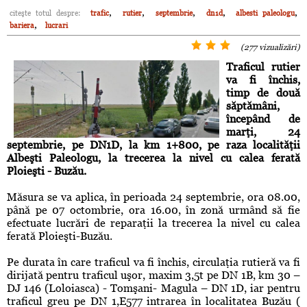
,
,
,
,
,
citeşte totul despre:
trafic
rutier
septembrie
dn1d
albesti paleologu
,
bariera
lucrari
(277 vizualizări)
Traficul rutier
va fi închis,
timp de două
săptămâni,
începând de
marţi, 24
septembrie, pe DN1D, la km 1+800, pe raza localităţii
Albeşti Paleologu, la trecerea la nivel cu calea ferată
Ploieşti - Buzău.
Măsura se va aplica, în perioada 24 septembrie, ora 08.00,
până pe 07 octombrie, ora 16.00, în zonă urmând să fie
efectuate lucrări de reparaţii la trecerea la nivel cu calea
ferată Ploieşti-Buzău.
Pe durata în care traficul va fi închis, circulaţia rutieră va fi
dirijată pentru traficul uşor, maxim 3,5t pe DN 1B, km 30 –
DJ 146 (Loloiasca) - Tomşani- Magula – DN 1D, iar pentru
traficul greu pe DN 1,E577 intrarea în localitatea Buzău (