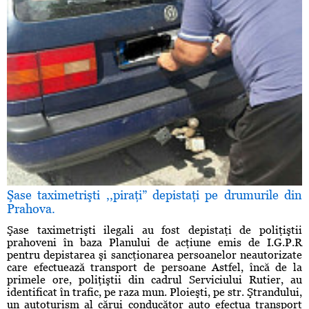
Şase taximetrişti ,,piraţi” depistaţi pe drumurile din
Prahova.
Şase taximetrişti ilegali au fost depistaţi de poliţiştii
prahoveni în baza Planului de acţiune emis de I.G.P.R
pentru depistarea şi sancţionarea persoanelor neautorizate
care efectuează transport de persoane Astfel, încă de la
primele ore, poliţiştii din cadrul Serviciului Rutier, au
identificat în trafic, pe raza mun. Ploieşti, pe str. Ştrandului,
un autoturism al cărui conducător auto efectua transport