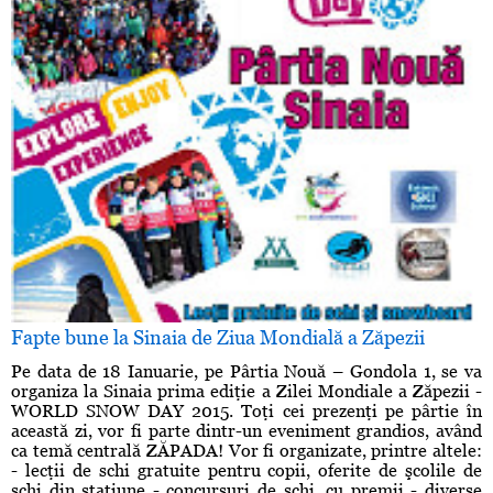
Fapte bune la Sinaia de Ziua Mondială a Zăpezii
Pe data de 18 Ianuarie, pe Pârtia Nouă – Gondola 1, se va
organiza la Sinaia prima ediţie a Zilei Mondiale a Zăpezii -
WORLD SNOW DAY 2015. Toţi cei prezenţi pe pârtie în
această zi, vor fi parte dintr-un eveniment grandios, având
ca temă centrală ZĂPADA! Vor fi organizate, printre altele:
- lecţii de schi gratuite pentru copii, oferite de şcolile de
schi din staţiune - concursuri de schi, cu premii - diverse