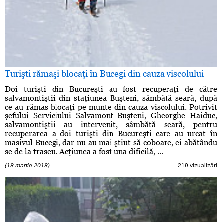
Turişti rămaşi blocaţi în Bucegi din cauza viscolului
Doi turişti din Bucureşti au fost recuperaţi de către
salvamontiştii din staţiunea Buşteni, sâmbătă seară, după
ce au rămas blocaţi pe munte din cauza viscolului. Potrivit
şefului Serviciului Salvamont Buşteni, Gheorghe Haiduc,
salvamontiştii au intervenit, sâmbătă seară, pentru
recuperarea a doi turişti din Bucureşti care au urcat în
masivul Bucegi, dar nu au mai ştiut să coboare, ei abătându
se de la traseu. Acţiunea a fost una dificilă, ...
(18 martie 2018)
219 vizualizări