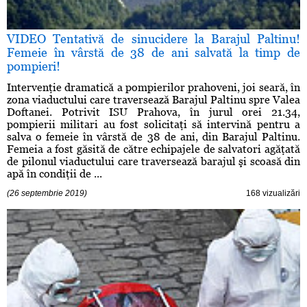
VIDEO Tentativă de sinucidere la Barajul Paltinu!
Femeie în vârstă de 38 de ani salvată la timp de
pompieri!
Intervenţie dramatică a pompierilor prahoveni, joi seară, în
zona viaductului care traversează Barajul Paltinu spre Valea
Doftanei. Potrivit ISU Prahova, în jurul orei 21.34,
pompierii militari au fost solicitaţi să intervină pentru a
salva o femeie în vârstă de 38 de ani, din Barajul Paltinu.
Femeia a fost găsită de către echipajele de salvatori agăţată
de pilonul viaductului care traversează barajul şi scoasă din
apă în condiţii de ...
(26 septembrie 2019)
168 vizualizări