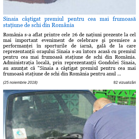
Sinaia câştigat premiul pentru cea mai frumoasă
staţiune de schi din România
România s-a aflat printre cele 26 de naţiuni prezente la cel
mai important eveniment de celebrare şi premiere a
performanţei în sporturile de iarnă, gală de la care
reprezentanţii oraşului Sinaia s-au întors acasă cu premiul
pentru cea mai frumoasă staţiune de schi din România.
Administraţia locală, prin reprezentanţii Gondolei Sinaia,
au anunţat că "Sinaia a câştigat premiul pentru cea mai
frumoasă staţiune de schi din România pentru anul ...
(25 noiembrie 2018)
82 vizualizări