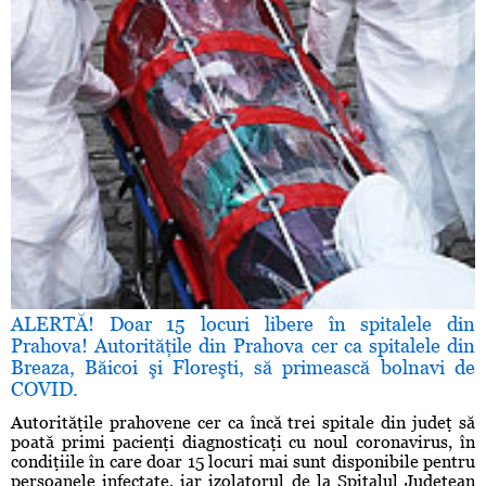
ALERTĂ! Doar 15 locuri libere în spitalele din
Prahova! Autorităţile din Prahova cer ca spitalele din
Breaza, Băicoi şi Floreşti, să primească bolnavi de
COVID.
Autorităţile prahovene cer ca încă trei spitale din judeţ să
poată primi pacienţi diagnosticaţi cu noul coronavirus, în
condiţiile în care doar 15 locuri mai sunt disponibile pentru
persoanele infectate, iar izolatorul de la Spitalul Judeţean