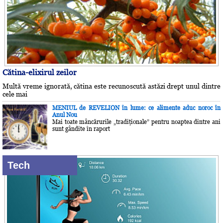
Cătina-elixirul zeilor
Multă vreme ignorată, cătina este recunoscută astăzi drept unul dintre
cele mai
MENIUL de REVELION în lume: ce alimente aduc noroc în
Anul Nou
Mai toate mâncărurile „tradiţionale” pentru noaptea dintre ani
sunt gândite în raport
Tech