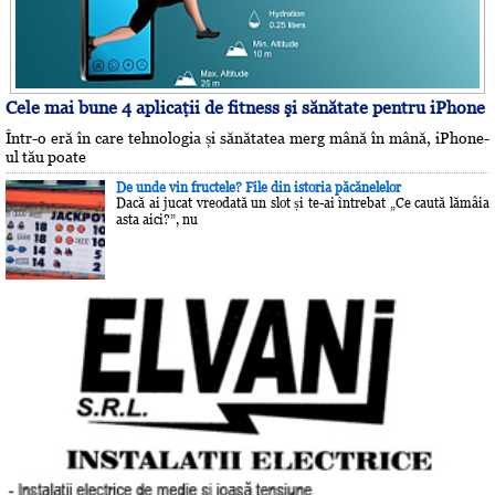
Cele mai bune 4 aplicaţii de fitness şi sănătate pentru iPhone
Într-o eră în care tehnologia și sănătatea merg mână în mână, iPhone-
ul tău poate
De unde vin fructele? File din istoria păcănelelor
Dacă ai jucat vreodată un slot și te-ai întrebat „Ce caută lămâia
asta aici?”, nu