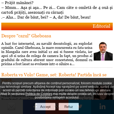
– Prăjit mănânci?
– Mmm… Aşa şi aşa… Pe zi… Cam câte o omletă de 4 ouă şi
cartofi prăjiţi, asezonaţi cu cârnaţi
.– Aha… Dar de băut, bei? – A, da! De băut, beau!
Editorial
Despre "cazul" Gheboasa
A luat foc internetul, au navalit deontologii, au explodat
opiniile. Cazul Gheboasa, la mare concurenta cu fata ucisa
in Mangalia care avea initial 12 ani si fusese violata, iar
apoi 18 si ucisa de colega de camera In fapt, un produs al
gradului de cultura aferent unor concetateni, domnul cu
pricina a fost lasat sa evolueze intr-o siluire a...
Roberta vs Volo! Game, set: Roberta! Partida încă se
joacă...
Pentru scopuri precum afișarea de conținut personalizat, folosim module cookie
sau tehnologii similare. Apăsând Accept sau navigând pe acest website, sunteți de
Conflictele dintre Roberta Anastase şi Andrei Volosevici
acord să permiți colectarea de informații prin cookie-uri sau tehnologii similare.
sunt vechi. Certurile dintre ei durează mult şi foarte greu
Aflați în secțiunea
Politica de Cookies
mai multe despre cookie-uri, inclusiv despre
vreun cunoscut reuşeşte să îi facă să comunice din nou.
posibilitatea retragerii acordului.
Rezultatul alegerilor interne de la PNL Ploieşti este încă o
dovadă a faptului că liberalii au dorit să îi dea o lecţie lui
Volosevici, arâtându-i voalat că nu este pe...