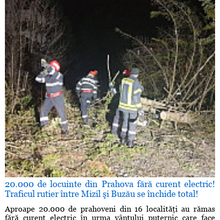
20.000 de locuinte din Prahova fără curent electric!
Traficul rutier între Mizil şi Buzău se închide total!
Aproape 20.000 de prahoveni din 16 localităţi au rămas
fără curent electric în urma vântului puternic care face