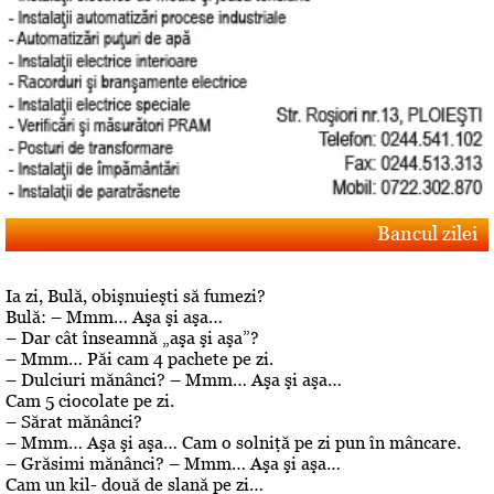
Bancul zilei
Ia zi, Bulă, obişnuieşti să fumezi?
Bulă: – Mmm… Aşa şi aşa…
– Dar cât înseamnă „aşa şi aşa”?
– Mmm… Păi cam 4 pachete pe zi.
– Dulciuri mănânci? – Mmm… Aşa şi aşa…
Cam 5 ciocolate pe zi.
– Sărat mănânci?
– Mmm… Aşa şi aşa… Cam o solniţă pe zi pun în mâncare.
– Grăsimi mănânci? – Mmm… Aşa şi aşa…
Cam un kil- două de slană pe zi…