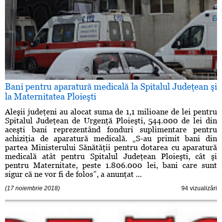
Bani pentru aparatură medicală la Spitalul Judeţean şi
la Maternitatea Ploieşti
Aleşii judeţeni au alocat suma de 1,1 milioane de lei pentru
Spitalul Judeţean de Urgenţă Ploieşti, 544.000 de lei din
aceşti bani reprezentând fonduri suplimentare pentru
achiziţia de aparatură medicală. „S-au primit bani din
partea Ministerului Sănătăţii pentru dotarea cu aparatură
medicală atât pentru Spitalul Judeţean Ploieşti, cât şi
pentru Maternitate, peste 1.806.000 lei, bani care sunt
sigur că ne vor fi de folos”, a anunţat ...
(17 noiembrie 2018)
94 vizualizări