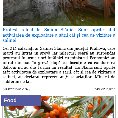
Protest reluat la Salina Slănic. Sunt oprite atât
activitatea de exploatare a sării cât şi cea de vizitare a
salinei
Cei 212 salariaţi ai Salinei Slănic din judeţul Prahova, care
marţi au intrat în grevă iar miercuri seară au suspendat
protestul în urma unei întâlniri cu ministrul Economiei au
intrat din nou în grevă, după ce discuţiile cu conducerea
Salrom nu au dus la nici un rezultat. La Slănic sunt oprite
atât activitatea de exploatare a sării, cât şi cea de vizitare a
salinei, au declarat reprezentanţii salariaţilor. Minerii de
subteran de la ...
(24 februarie 2018)
649 vizualizări
Food