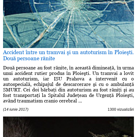
Accident între un tramvai şi un autoturism în Ploieşti.
Două persoane rănite
Două persoane au fost rănite, în această dimineaţă, în urma
unui accident rutier produs în Ploieşti. Un tramvai a lovit
un autoturism, iar ISU Prahova a intervenit cu o
autospecială, echipajul de descarcerare şi cu o ambulanţă
SMURT. Cei doi bărbaţi din autoturism au fost răniţi şi au
fost transportaţi la Spitalul Judeţean de Urgenţă Ploieşti,
având traumatism cranio cerebral ...
(14 iunie 2017)
1300 vizualizări