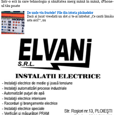
Într-o eră în care tehnologia și sănătatea merg mână în mână, iPhone-
ul tău poate
De unde vin fructele? File din istoria păcănelelor
Dacă ai jucat vreodată un slot și te-ai întrebat „Ce caută lămâia
asta aici?”, nu