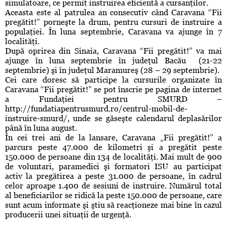
simulatoare, ce permit instruirea eficientă a cursanţilor.
Aceasta este al patrulea an consecutiv când Caravana “Fii
pregătit!” porneşte la drum, pentru cursuri de instruire a
populaţiei. În luna septembrie, Caravana va ajunge în 7
localităţi.
După oprirea din Sinaia, Caravana “Fii pregătit!” va mai
ajunge în luna septembrie în judeţul Bacău (21-22
septembrie) şi în judeţul Maramureş (28 – 29 septembrie).
Cei care doresc să participe la cursurile organizate în
Caravana “Fii pregătit!” se pot înscrie pe pagina de internet
a Fundaţiei pentru SMURD –
http://fundatiapentrusmurd.ro/centrul-mobil-de-
instruire-smurd/, unde se găseşte calendarul deplasărilor
până în luna august.
În cei trei ani de la lansare, Caravana „Fii pregătit!” a
parcurs peste 47.000 de kilometri şi a pregătit peste
150.000 de persoane din 134 de localităţi. Mai mult de 900
de voluntari, paramedici şi formatori ISU au participat
activ la pregătirea a peste 31.000 de persoane, în cadrul
celor aproape 1.400 de sesiuni de instruire. Numărul total
al beneficiarilor se ridică la peste 150.000 de persoane, care
sunt acum informate şi ştiu să reacţioneze mai bine în cazul
producerii unei situaţii de urgenţă.