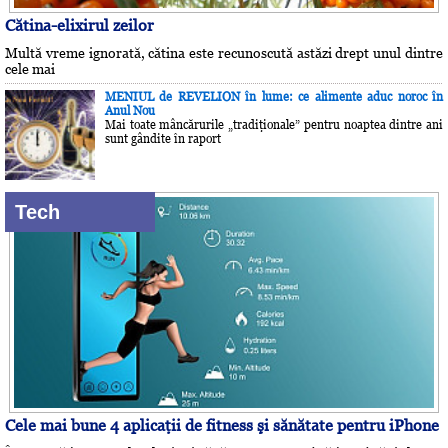
Cătina-elixirul zeilor
Multă vreme ignorată, cătina este recunoscută astăzi drept unul dintre
cele mai
MENIUL de REVELION în lume: ce alimente aduc noroc în
Anul Nou
Mai toate mâncărurile „tradiţionale” pentru noaptea dintre ani
sunt gândite în raport
Tech
Cele mai bune 4 aplicaţii de fitness şi sănătate pentru iPhone