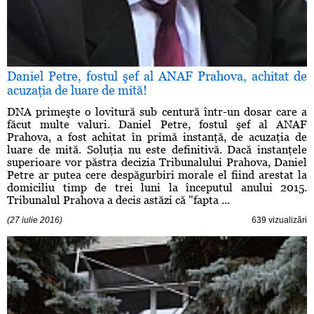
Daniel Petre, fostul şef al ANAF Prahova, achitat de
acuzaţia de luare de mită!
DNA primeşte o lovitură sub centură într-un dosar care a
făcut multe valuri. Daniel Petre, fostul şef al ANAF
Prahova, a fost achitat în primă instanţă, de acuzaţia de
luare de mită. Soluţia nu este definitivă. Dacă instanţele
superioare vor păstra decizia Tribunalului Prahova, Daniel
Petre ar putea cere despăgurbiri morale el fiind arestat la
domiciliu timp de trei luni la începutul anului 2015.
Tribunalul Prahova a decis astăzi că "fapta ...
(27 iulie 2016)
639 vizualizări