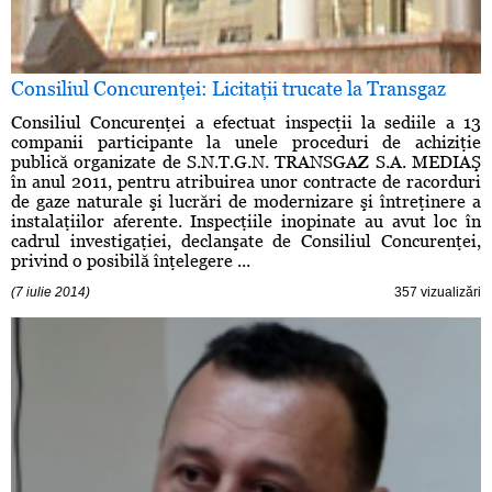
Consiliul Concurenţei: Licitaţii trucate la Transgaz
Consiliul Concurenţei a efectuat inspecţii la sediile a 13
companii participante la unele proceduri de achiziţie
publică organizate de S.N.T.G.N. TRANSGAZ S.A. MEDIAŞ
în anul 2011, pentru atribuirea unor contracte de racorduri
de gaze naturale şi lucrări de modernizare şi întreţinere a
instalaţiilor aferente. Inspecţiile inopinate au avut loc în
cadrul investigaţiei, declanşate de Consiliul Concurenţei,
privind o posibilă înţelegere ...
(7 iulie 2014)
357 vizualizări