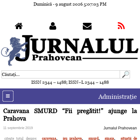
Duminică - 9 august 2026
5:07:06 PM
ISSN 2344 – 1488; ISSN–L 2344 – 1488
Administraţie
Caravana SMURD “Fii pregătit!” ajunge la
Prahova
11 septembrie 2019
Jurnalul Prahovean
,
,
,
,
citeşte totul despre:
caravana
isu prahova
smurd
sinaia
situatii de