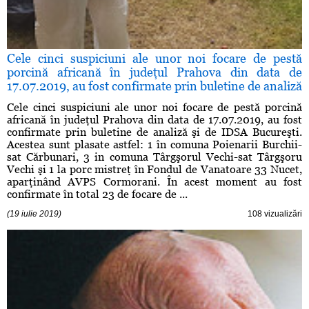
Cele cinci suspiciuni ale unor noi focare de pestă
porcină africană în judeţul Prahova din data de
17.07.2019, au fost confirmate prin buletine de analiză
Cele cinci suspiciuni ale unor noi focare de pestă porcină
africană în judeţul Prahova din data de 17.07.2019, au fost
confirmate prin buletine de analiză şi de IDSA Bucureşti.
Acestea sunt plasate astfel: 1 în comuna Poienarii Burchii-
sat Cărbunari, 3 in comuna Târgşorul Vechi-sat Târgşoru
Vechi şi 1 la porc mistreţ în Fondul de Vanatoare 33 Nucet,
aparţinând AVPS Cormorani. În acest moment au fost
confirmate în total 23 de focare de ...
(19 iulie 2019)
108 vizualizări