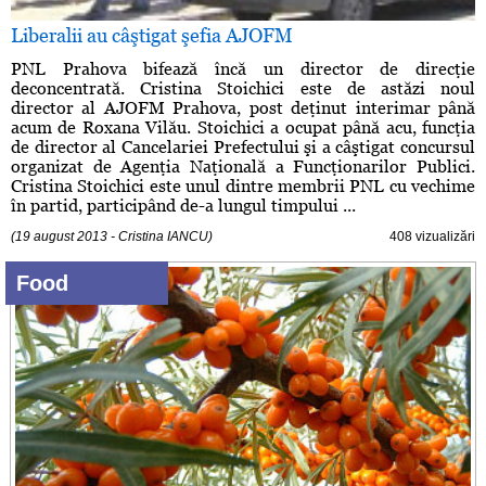
Liberalii au câştigat şefia AJOFM
PNL Prahova bifează încă un director de direcţie
deconcentrată. Cristina Stoichici este de astăzi noul
director al AJOFM Prahova, post deţinut interimar până
acum de Roxana Vilău. Stoichici a ocupat până acu, funcţia
de director al Cancelariei Prefectului şi a câştigat concursul
organizat de Agenţia Naţională a Funcţionarilor Publici.
Cristina Stoichici este unul dintre membrii PNL cu vechime
în partid, participând de-a lungul timpului ...
(19 august 2013 - Cristina IANCU)
408 vizualizări
Food