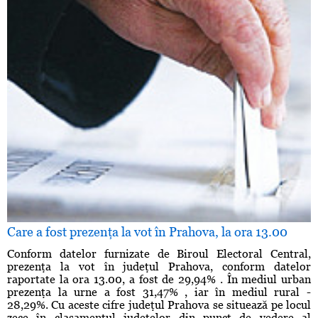
Care a fost prezenţa la vot în Prahova, la ora 13.00
Conform datelor furnizate de Biroul Electoral Central,
prezenţa la vot în judeţul Prahova, conform datelor
raportate la ora 13.00, a fost de 29,94% . În mediul urban
prezenţa la urne a fost 31,47% , iar în mediul rural -
28,29%. Cu aceste cifre judeţul Prahova se situează pe locul
zece în clasamentul judeţelor din punct de vedere al