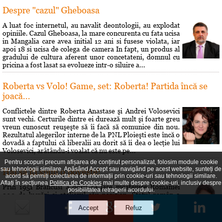
Despre "cazul" Gheboasa
A luat foc internetul, au navalit deontologii, au explodat
opiniile. Cazul Gheboasa, la mare concurenta cu fata ucisa
in Mangalia care avea initial 12 ani si fusese violata, iar
apoi 18 si ucisa de colega de camera In fapt, un produs al
gradului de cultura aferent unor concetateni, domnul cu
pricina a fost lasat sa evolueze intr-o siluire a...
Roberta vs Volo! Game, set: Roberta! Partida încă se
joacă...
Conflictele dintre Roberta Anastase şi Andrei Volosevici
sunt vechi. Certurile dintre ei durează mult şi foarte greu
vreun cunoscut reuşeşte să îi facă să comunice din nou.
Rezultatul alegerilor interne de la PNL Ploieşti este încă o
dovadă a faptului că liberalii au dorit să îi dea o lecţie lui
Volosevici, arâtându-i voalat că nu este pe...
Pentru scopuri precum afișarea de conținut personalizat, folosim module cookie
sau tehnologii similare. Apăsând Accept sau navigând pe acest website, sunteți de
Hai să îţi spun o poveste!
acord să permiți colectarea de informații prin cookie-uri sau tehnologii similare.
Aflați în secțiunea
Politica de Cookies
mai multe despre cookie-uri, inclusiv despre
Prin 1951 Brâncusi a dorit să lase mostenire României
posibilitatea retragerii acordului.
200 de lucrări si atelierul său parizian. Statul român a
respins oferta. A fost o sedinţă si s-a decis că Brâncusi nu
poate fi considerat un creator în sculptură pentru că
"speculează prin mijloace bizare gusturile morbide ale