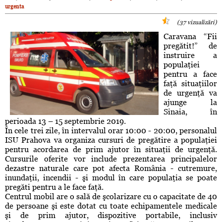
urgenta
(37 vizualizări)
Caravana “Fii
pregătit!” de
instruire a
populaţiei
pentru a face
faţă situaţiilor
de urgenţă va
ajunge la
Sinaia, în
perioada 13 – 15 septembrie 2019.
În cele trei zile, în intervalul orar 10:00 - 20:00, personalul
ISU Prahova va organiza cursuri de pregătire a populaţiei
pentru acordarea de prim ajutor în situaţii de urgenţă.
Cursurile oferite vor include prezentarea principalelor
dezastre naturale care pot afecta România - cutremure,
inundaţii, incendii - şi modul în care populaţia se poate
pregăti pentru a le face faţă.
Centrul mobil are o sală de şcolarizare cu o capacitate de 40
de persoane şi este dotat cu toate echipamentele medicale
şi de prim ajutor, dispozitive portabile, inclusiv