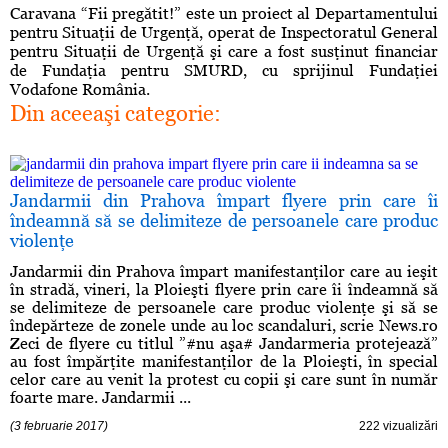
Caravana “Fii pregătit!” este un proiect al Departamentului
pentru Situaţii de Urgenţă, operat de Inspectoratul General
pentru Situaţii de Urgenţă şi care a fost susţinut financiar
de Fundaţia pentru SMURD, cu sprijinul Fundaţiei
Vodafone România.
Din aceeaşi categorie:
Jandarmii din Prahova împart flyere prin care îi
îndeamnă să se delimiteze de persoanele care produc
violenţe
Jandarmii din Prahova împart manifestanţilor care au ieşit
în stradă, vineri, la Ploieşti flyere prin care îi îndeamnă să
se delimiteze de persoanele care produc violenţe şi să se
îndepărteze de zonele unde au loc scandaluri, scrie News.ro
Zeci de flyere cu titlul ”#nu aşa# Jandarmeria protejează”
au fost împărţite manifestanţilor de la Ploieşti, în special
celor care au venit la protest cu copii şi care sunt în număr
foarte mare. Jandarmii ...
(3 februarie 2017)
222 vizualizări