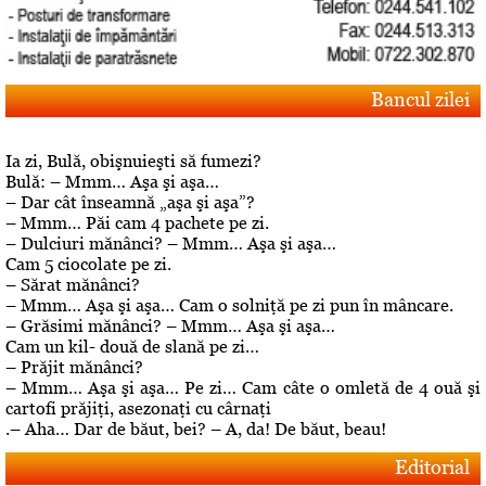
Bancul zilei
Ia zi, Bulă, obişnuieşti să fumezi?
Bulă: – Mmm… Aşa şi aşa…
– Dar cât înseamnă „aşa şi aşa”?
– Mmm… Păi cam 4 pachete pe zi.
– Dulciuri mănânci? – Mmm… Aşa şi aşa…
Cam 5 ciocolate pe zi.
– Sărat mănânci?
– Mmm… Aşa şi aşa… Cam o solniţă pe zi pun în mâncare.
– Grăsimi mănânci? – Mmm… Aşa şi aşa…
Cam un kil- două de slană pe zi…
– Prăjit mănânci?
– Mmm… Aşa şi aşa… Pe zi… Cam câte o omletă de 4 ouă şi
cartofi prăjiţi, asezonaţi cu cârnaţi
.– Aha… Dar de băut, bei? – A, da! De băut, beau!
Editorial