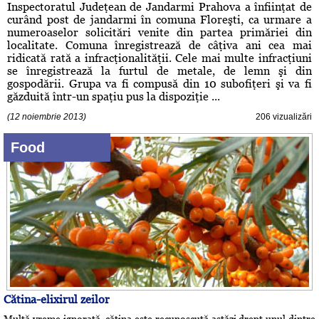
Inspectoratul Judeţean de Jandarmi Prahova a înfiinţat de
curând post de jandarmi în comuna Floreşti, ca urmare a
numeroaselor solicitări venite din partea primăriei din
localitate. Comuna înregistrează de câţiva ani cea mai
ridicată rată a infracţionalităţii. Cele mai multe infracţiuni
se înregistrează la furtul de metale, de lemn şi din
gospodării. Grupa va fi compusă din 10 subofiţeri şi va fi
găzduită într-un spaţiu pus la dispoziţie ...
(12 noiembrie 2013)
206 vizualizări
Food
Cătina-elixirul zeilor
Multă vreme ignorată, cătina este recunoscută astăzi drept unul dintre