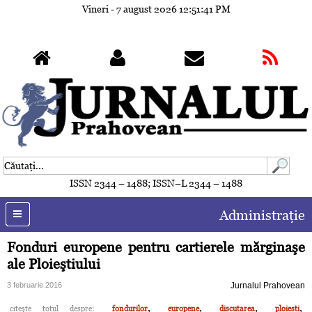
Vineri - 7 august 2026
12:51:44 PM
ISSN 2344 – 1488; ISSN–L 2344 – 1488
Administraţie
Fonduri europene pentru cartierele mărginaşe
ale Ploieştiului
3 februarie 2016
Jurnalul Prahovean
,
,
,
,
citeşte totul despre:
fondurilor
europene
discutarea
ploiesti