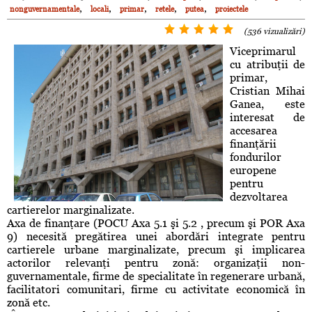
,
,
,
,
,
nonguvernamentale
locali
primar
retele
putea
proiectele
(536 vizualizări)
Viceprimarul
cu atribuţii de
primar,
Cristian Mihai
Ganea, este
interesat de
accesarea
finanţării
fondurilor
europene
pentru
dezvoltarea
cartierelor marginalizate.
Axa de finanţare (POCU Axa 5.1 şi 5.2 , precum şi POR Axa
9) necesită pregătirea unei abordări integrate pentru
cartierele urbane marginalizate, precum şi implicarea
actorilor relevanţi pentru zonă: organizaţii non-
guvernamentale, firme de specialitate în regenerare urbană,
facilitatori comunitari, firme cu activitate economică în
zonă etc.