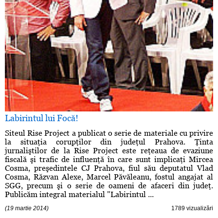
Labirintul lui Focă!
Siteul Rise Project a publicat o serie de materiale cu privire
la situaţia corupţilor din judeţul Prahova. Ţinta
jurnaliştilor de la Rise Project este reţeaua de evaziune
fiscală şi trafic de influenţă în care sunt implicaţi Mircea
Cosma, preşedintele CJ Prahova, fiul său deputatul Vlad
Cosma, Răzvan Alexe, Marcel Păvăleanu, fostul angajat al
SGG, precum şi o serie de oameni de afaceri din judeţ.
Publicăm integral materialul "Labirintul ...
(19 martie 2014)
1789 vizualizări