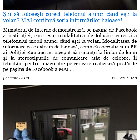
Ştii să foloseşti corect telefonul atunci când eşti la
volan? MAI continuă seria informărilor haioase!
Ministerul de Interne demonstrează, pe pagina de Facebook
a instituţiei, care este modalitatea de folosire corectă a
telefonului mobil atunci când eşti la volan. Modalitatea de
informare este extrem de haioasă, semn că specialiştii în PR
ai Poliţiei Române au început să renunţe la limba de lemn
şi la stereotipurile de comunicare atât de celebre. Îi
felicităm pentru imaginaţie pe cei care realizează postările
pe pagina de Facebook a MAI ...
(20 iunie 2018)
866 vizualizări