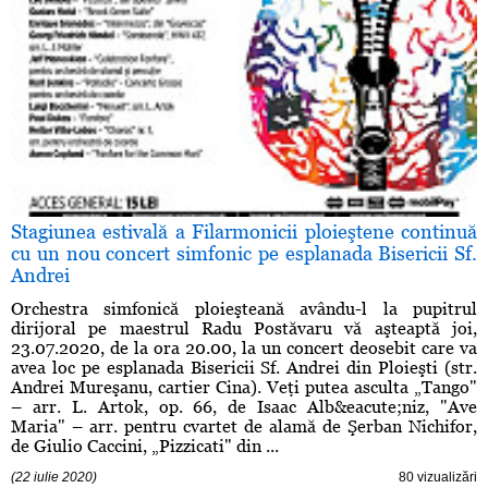
Stagiunea estivală a Filarmonicii ploieştene continuă
cu un nou concert simfonic pe esplanada Bisericii Sf.
Andrei
Orchestra simfonică ploieşteană avându-l la pupitrul
dirijoral pe maestrul Radu Postăvaru vă aşteaptă joi,
23.07.2020, de la ora 20.00, la un concert deosebit care va
avea loc pe esplanada Bisericii Sf. Andrei din Ploieşti (str.
Andrei Mureşanu, cartier Cina). Veţi putea asculta „Tango"
– arr. L. Artok, op. 66, de Isaac Alb&eacute;niz, "Ave
Maria" – arr. pentru cvartet de alamă de Şerban Nichifor,
de Giulio Caccini, „Pizzicati" din ...
(22 iulie 2020)
80 vizualizări