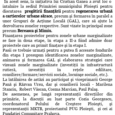
În acest sens, la iniţiativa lui Cristian Ganea a avut loc o
intalnire la sediul Primăriei municipiului Ploieşti pentru
discutarea
pregătirii finanţării
pentru
regenerarea urbană
a cartierelor urbane sărace
, precum şi formarea în paralel a
unor Grupuri de Acţiune Locală (GAL), care să ajute la
dezvoltarea zonelor respective. Sunt vizate în principal zone
precum
Bereasca şi Mimiu.
Finanţarea proiectelor pentru zonele urbane marginalizate
se face in doua etape, în etapa a II-a fiind admise doar
proiectele care au primit finaţare şi în etapa I.
Pasii ce trebuie urmaţi pentru a putea fi accesate fondurile
din etapa I presupun identificarea zonelor marginalizate,
animarea şi formarea GAL şi elaborarea strategiei care
vizează zonele marginalizate (investiţii in infrastructură
rutieră, investiţii în reţele edilitare,
consiliere/formare/servicii sociale, locuinşe sociale, etc.).
La întâlnirea de astăzi au participat şi viceprimarii George
Pană şi Răzvan Ursu, dar şi consilierii locali - Marilena
Stanciu, Robert Vâscan, Cosma Marcian, Paul Palaş.
De asemenea, pe langă reprezentanţii direcţiilor din
primărie, la discuţii au luat parte Cozia Georgescu,
coordonatorul Polului de Creştere Ploieşti, şi
reprezentanţii MKTB, proiectantul PUG Ploieşti, şi cei ai
Fundaţiei Comunitare Prahova.