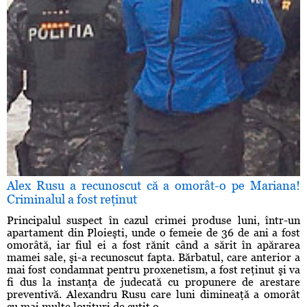
Alex Rusu a recunoscut că a omorât-o pe Mariana!
Criminalul a fost reţinut
Principalul suspect în cazul crimei produse luni, într-un
apartament din Ploieşti, unde o femeie de 36 de ani a fost
omorâtă, iar fiul ei a fost rănit când a sărit în apărarea
mamei sale, şi-a recunoscut fapta. Bărbatul, care anterior a
mai fost condamnat pentru proxenetism, a fost reţinut şi va
fi dus la instanţa de judecată cu propunere de arestare
preventivă. Alexandru Rusu care luni dimineaţă a omorât
cu mai multe lovituri de cuţit o ...