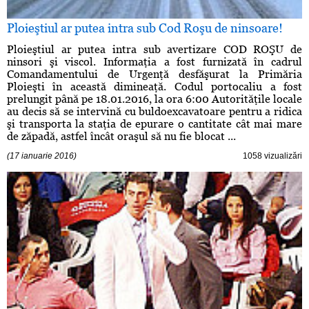
Ploieştiul ar putea intra sub Cod Roşu de ninsoare!
Ploieştiul ar putea intra sub avertizare COD ROŞU de
ninsori şi viscol. Informaţia a fost furnizată în cadrul
Comandamentului de Urgenţă desfăşurat la Primăria
Ploieşti în această dimineaţă. Codul portocaliu a fost
prelungit până pe 18.01.2016, la ora 6:00 Autorităţile locale
au decis să se intervină cu buldoexcavatoare pentru a ridica
şi transporta la staţia de epurare o cantitate cât mai mare
de zăpadă, astfel încât oraşul să nu fie blocat ...
(17 ianuarie 2016)
1058 vizualizări