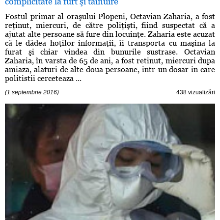
complicitate la furt şi tăinuire
Fostul primar al oraşului Plopeni, Octavian Zaharia, a fost
reţinut, miercuri, de către poliţişti, fiind suspectat că a
ajutat alte persoane să fure din locuinţe. Zaharia este acuzat
că le dădea hoţilor informaţii, îi transporta cu maşina la
furat şi chiar vindea din bunurile sustrase. Octavian
Zaharia, în varsta de 65 de ani, a fost retinut, miercuri dupa
amiaza, alaturi de alte doua persoane, intr-un dosar in care
politistii cerceteaza ...
(1 septembrie 2016)
438 vizualizări