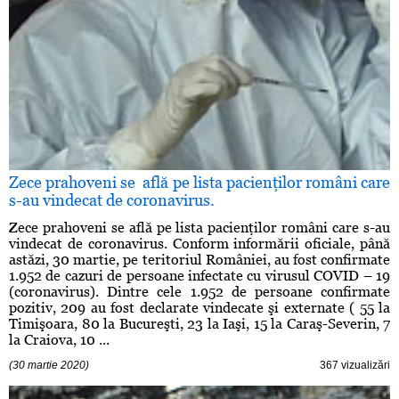
Zece prahoveni se află pe lista pacienţilor români care
s-au vindecat de coronavirus.
Zece prahoveni se află pe lista pacienţilor români care s-au
vindecat de coronavirus. Conform informării oficiale, până
astăzi, 30 martie, pe teritoriul României, au fost confirmate
1.952 de cazuri de persoane infectate cu virusul COVID – 19
(coronavirus). Dintre cele 1.952 de persoane confirmate
pozitiv, 209 au fost declarate vindecate şi externate ( 55 la
Timişoara, 80 la Bucureşti, 23 la Iaşi, 15 la Caraş-Severin, 7
la Craiova, 10 ...
(30 martie 2020)
367 vizualizări