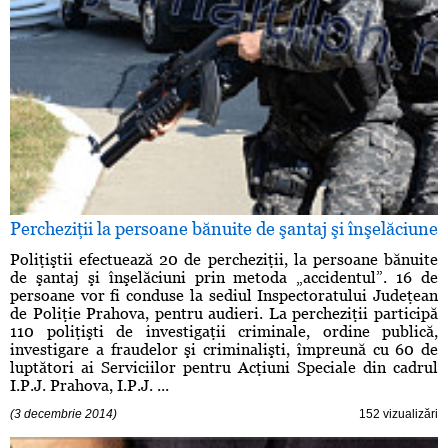
Percheziţii la persoane bănuite de şantaj şi înşelăciune
Poliţiştii efectuează 20 de percheziţii, la persoane bănuite
de şantaj şi înşelăciuni prin metoda „accidentul”. 16 de
persoane vor fi conduse la sediul Inspectoratului Judeţean
de Poliţie Prahova, pentru audieri. La percheziţii participă
110 poliţişti de investigaţii criminale, ordine publică,
investigare a fraudelor şi criminalişti, împreună cu 60 de
luptători ai Serviciilor pentru Acţiuni Speciale din cadrul
I.P.J. Prahova, I.P.J. ...
(3 decembrie 2014)
152 vizualizări