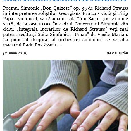
Poemul Simfonic „Don Quixote” op. 35 de Richard Strauss
în interpretarea soliştilor Georgiana Frîncu - violă şi Filip
Papa - violoncel, va răsuna în sala "Ion Baciu" joi, 21 iunie
2018, de la ora 19.00. În cadrul Concertului Simfonic din
ciclul „Integrala lucrărilor de Richard Strauss” veţi mai
putea asculta şi Suita Simfonică „Uman” de Vasile Marian.
La pupitrul dirijoral al orchestrei simfonice se va afla
maestrul Radu Postăvaru. ...
(15 iunie 2018)
94 vizualizări