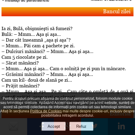
Bancul zilei
Ia zi, Bulă, obişnuieşti să fumezi?
Bulă: – Mmm… Aşa şi aşa…
– Dar cât înseamnă „aşa şi aşa”?
– Mmm… Păi cam 4 pachete pe zi.
– Dulciuri mănânci? – Mmm… Aşa şi aşa…
Cam 5 ciocolate pe zi.
– Sărat mănânci?
– Mmm… Aşa şi aşa… Cam o solniţă pe zi pun în mâncare.
– Grăsimi mănânci? – Mmm… Aşa şi aşa…
Cam un kil- două de slană pe zi…
– Prăjit mănânci?
– Mmm… Aşa şi aşa… Pe zi… Cam câte o omletă de 4 ouă şi
cartofi prăjiţi, asezonaţi cu cârnaţi
Pentru scopuri precum afișarea de conținut personalizat, folosim module cookie
.– Aha… Dar de băut, bei? – A, da! De băut, beau!
sau tehnologii similare. Apăsând Accept sau navigând pe acest website, sunteți de
acord să permiți colectarea de informații prin cookie-uri sau tehnologii similare.
Aflați în secțiunea
Politica de Cookies
mai multe despre cookie-uri, inclusiv despre
Editorial
posibilitatea retragerii acordului.
Despre "cazul" Gheboasa
A luat foc internetul, au navalit deontologii, au explodat