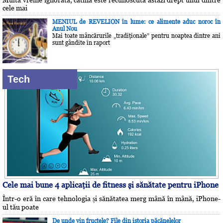
cele mai
MENIUL de REVELION în lume: ce alimente aduc noroc în
Anul Nou
Mai toate mâncărurile „tradiţionale” pentru noaptea dintre ani
sunt gândite în raport
Tech
Cele mai bune 4 aplicaţii de fitness şi sănătate pentru iPhone
Într-o eră în care tehnologia și sănătatea merg mână în mână, iPhone-
ul tău poate
De unde vin fructele? File din istoria păcănelelor