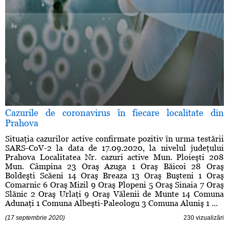
Cazurile de coronavirus în fiecare localitate din
Prahova
Situaţia cazurilor active confirmate pozitiv în urma testării
SARS-CoV-2 la data de 17.09.2020, la nivelul judeţului
Prahova Localitatea Nr. cazuri active Mun. Ploieşti 208
Mun. Câmpina 23 Oraş Azuga 1 Oraş Băicoi 28 Oraş
Boldeşti Scăeni 14 Oraş Breaza 13 Oraş Buşteni 1 Oraş
Comarnic 6 Oraş Mizil 9 Oraş Plopeni 5 Oraş Sinaia 7 Oraş
Slănic 2 Oraş Urlaţi 9 Oraş Vălenii de Munte 14 Comuna
Adunaţi 1 Comuna Albeşti-Paleologu 3 Comuna Aluniş 1 ...
(17 septembrie 2020)
230 vizualizări