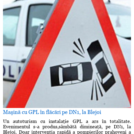
Maşină cu GPL în flăcări pe DN1, la Blejoi
Un autoturism cu instalaţie GPL a ars în totalitate.
Evenimentul s-a produs,sâmbătă dimineaţă, pe DN1, la
Blejoi. Doar intervenţia rapidă a pompierilor prahoveni a