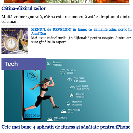
Cătina-elixirul zeilor
Multă vreme ignorată, cătina este recunoscută astăzi drept unul dintre
cele mai
MENIUL de REVELION în lume: ce alimente aduc noroc în
Anul Nou
Mai toate mâncărurile „tradiţionale” pentru noaptea dintre ani
sunt gândite în raport
Tech
Cele mai bune 4 aplicaţii de fitness şi sănătate pentru iPhone