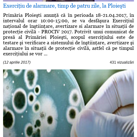
Exerciţiu de alarmare, timp de patru zile, la Ploieşti
Primăria Ploieşti anunţă că în perioada 18-21.04.2017, în
intervalul orar 10:00-15:00, se va desfăşura Exerciţiul
naţional de înştiinţare, avertizare si alarmare în situaţii de
protecţie civilă - PROCIV 2017. Potrivit unui comunicat de
presă al Primăriei Ploieşti, scopul exerciţiului este de
testare şi verificare a sistemului de înştiinţare, avertizare şi
alarmare în situaţii de protecţie civilă, astfel că pe timpul
exerciţiului se vor ...
(12 aprilie 2017)
431 vizualizări