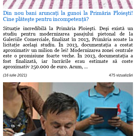
Din nou bani aruncaţi la gunoi la Primăria Ploieşti!
Cine plăteşte pentru incompetenţă?
Situaţie incredibilă la Primăria Ploieşti. Deşi există un
studiu pentru modernizarea pasajului pietonal de la
Galeriile Comerciale, finalizat în 2013, Primăria scoate la
licitaţie acelaşi studiu. În 2013, documentaţia a costat
aproximativ un milion de lei! Modernizarea zonei centrale
este o promisiune foarte veche. În 2013, documentaţia a
fost finalizată, iar lucrările erau estimate să coste
aproximativ 250.000 de euro. Acum, ...
(16 iulie 2021)
475 vizualizări