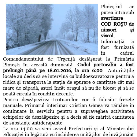
Ploieştiul ar
putea intra sub
avertizare
COD ROŞU de
ninsori şi
viscol
.
Informaţia a
fost furnizată
în cadrul
Comandamentului de Urgenţă desfăşurat la Primăria
Ploieşti în această dimineaţă.
Codul portocaliu a fost
prelungit până pe 18.01.2016, la ora 6:00
Autorităţile
locale au decis să se intervină cu buldoexcavatoare pentru a
ridica şi transporta la staţia de epurare o cantitate cât mai
mare de zăpadă, astfel încât oraşul să nu fie blocat şi să se
poată circula în condiţii decente.
Pentru deszăpezirea trotuarelor vor fi folosite frezele
manuale. Primarul interimar Cristian Ganea va rămâne în
continuare la serviciu pentru a supraveghea activitatea
echipelor de deszăăpezire şi a decis să fie mărită cantitatea
de substanţe antiderapante
La ora 14.00 va veni avizul Prefecturii şi al Ministerului
Educaţiei în legătură cu închiderea unităţilor de învăţământ