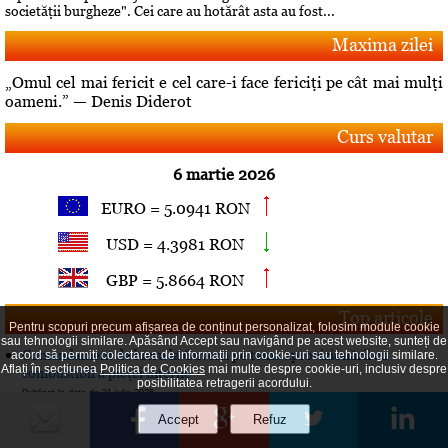
societăţii burgheze". Cei care au hotărât asta au fost...
Maxima zilei
„Omul cel mai fericit e cel care-i face fericiţi pe cât mai mulţi
oameni.” — Denis Diderot
Curs valutar
6 martie 2026
EURO = 5.0941 RON
USD = 4.3981 RON
GBP = 5.8664 RON
Top articole
Pentru scopuri precum afișarea de conținut personalizat, folosim module cookie
sau tehnologii similare. Apăsând Accept sau navigând pe acest website, sunteți de
Comandament de lucru la Guvern pe tema aprovizionării cu
acord să permiți colectarea de informații prin cookie-uri sau tehnologii similare.
Aflați în secțiunea
Politica de Cookies
mai multe despre cookie-uri, inclusiv despre
combustibil a pieţei interne
posibilitatea retragerii acordului.
Publicat la data de 31 iulie 2026
Ordine şi confort in dormitor: detalii care schimbă totul
Publicat la data de 30 iulie 2026