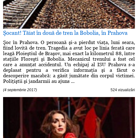
Şocant! Tăiat în două de tren la Bobolia, în Prahova
Şoc în Prahova. O persoană şi-a pierdut viaţa, luni seara,
fiind lovită de tren. Tragedia a avut loc pe linia ferată care
leagă Ploieştiul de Braşov, mai exact la kilometrul 88, între
staţiile Floreşti şi Bobolia. Mecanicul trenului a fost cel
care a anunţat accidentul. Un echipaj al ISU Prahova s-a
deplasat pentru a verifica informaţia şi a făcut o
descoperire macabră: a găsit jumătate din corpul victimei.
Poliţiştii şi jandarmii au ajuns ...
(4 septembrie 2017)
524 vizualizări