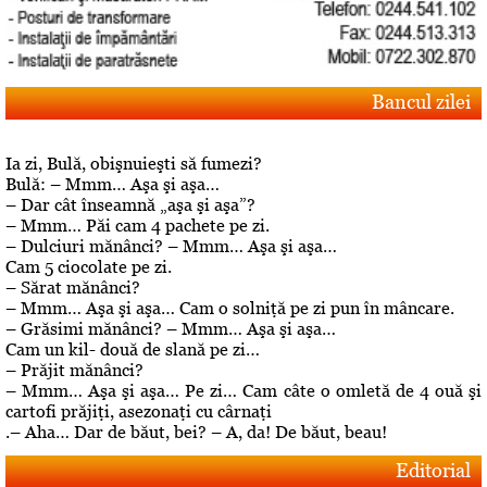
Bancul zilei
Ia zi, Bulă, obişnuieşti să fumezi?
Bulă: – Mmm… Aşa şi aşa…
– Dar cât înseamnă „aşa şi aşa”?
– Mmm… Păi cam 4 pachete pe zi.
– Dulciuri mănânci? – Mmm… Aşa şi aşa…
Cam 5 ciocolate pe zi.
– Sărat mănânci?
– Mmm… Aşa şi aşa… Cam o solniţă pe zi pun în mâncare.
– Grăsimi mănânci? – Mmm… Aşa şi aşa…
Cam un kil- două de slană pe zi…
– Prăjit mănânci?
– Mmm… Aşa şi aşa… Pe zi… Cam câte o omletă de 4 ouă şi
cartofi prăjiţi, asezonaţi cu cârnaţi
.– Aha… Dar de băut, bei? – A, da! De băut, beau!
Editorial