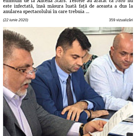
emisiuni de la Antena Stars. Testele au arătat că Nico nu
este infectată, însă măsura luată faţă de aceasta a dus la
anularea spectacolului în care trebuia ...
(22 iunie 2020)
359 vizualizări