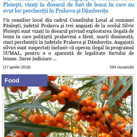
Ploieşti, vizaţi în dosarul de furt de lemn în care au
avut loc percheziţii în Prahova şi Dâmboviţa
Un consilier local din cadrul Consiliului Local al comunei
Păuleşti, judeţul Prahova şi trei angajaţi de la ocolul Silvic
Ploieşti sunt vizaţi în dosarul privind exploatarea ilegală de
lemn în care poliţiştii prahoveni a făcut, marţi dimineaţă,
cinci percheziţii în judeţele Prahova şi Dâmboviţa. Angajaţii
silvici sunt suspectaţi inclusiv că operau ilegal în programul
SUMAL, pentru a o aparenţă de legalitate furtului de
lemne. Surse judiciare ...
(17 aprilie 2018)
594 vizualizări
Food