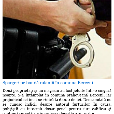
Spargeri pe bandă rulantă în comuna Berceni
Două proprietaţi şi un magazin au fost jefuite într-o singură
noapte. S-a întâmplat în comuna prahoveană Berceni, iar
prejudiciul estimat se ridică la 6.000 de lei. Deocamdată nu
se cunosc indicii despre autorul furturilor În cauză,
poliţiştii au întocmit dosar penal pentru furt calificat şi
continuă cercetările în vederea depistării autorilor. ...