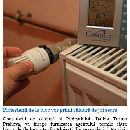
Ploieştenii de la bloc vor primi căldură de joi seară
Operatorul de căldură al Ploieştiului, Dalkia Termo
Prahova, va începe furnizarea agentului termic către
blocurile de locuinţe din Ploieşti din seara de joi. Potrivit