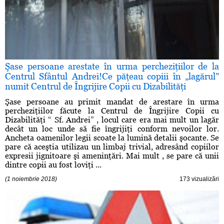
Şase persoane arestate în urma percheziţiilor de la
Centrul Sfântul Andrei!Ce păţeau copiii în „lagărul”
numit Centrul de Îngrijire Copii cu Dizabilităţi
Şase persoane au primit mandat de arestare în urma
percheziţiilor făcute la Centrul de Îngrijire Copii cu
Dizabilităţi “ Sf. Andrei” , locul care era mai mult un lagăr
decât un loc unde să fie îngrijiţi conform nevoilor lor.
Ancheta oamenilor legii scoate la lumină detalii şocante. Se
pare că aceştia utilizau un limbaj trivial, adresând copiilor
expresii jignitoare şi ameninţări. Mai mult , se pare că unii
dintre copii au fost loviţi ...
(1 noiembrie 2018)
173 vizualizări