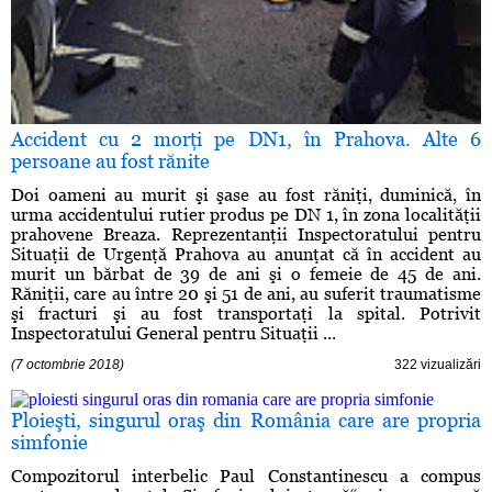
Accident cu 2 morţi pe DN1, în Prahova. Alte 6
persoane au fost rănite
Doi oameni au murit şi şase au fost răniţi, duminică, în
urma accidentului rutier produs pe DN 1, în zona localităţii
prahovene Breaza. Reprezentanţii Inspectoratului pentru
Situaţii de Urgenţă Prahova au anunţat că în accident au
murit un bărbat de 39 de ani şi o femeie de 45 de ani.
Răniţii, care au între 20 şi 51 de ani, au suferit traumatisme
şi fracturi şi au fost transportaţi la spital. Potrivit
Inspectoratului General pentru Situaţii ...
(7 octombrie 2018)
322 vizualizări
Ploieşti, singurul oraş din România care are propria
simfonie
Compozitorul interbelic Paul Constantinescu a compus