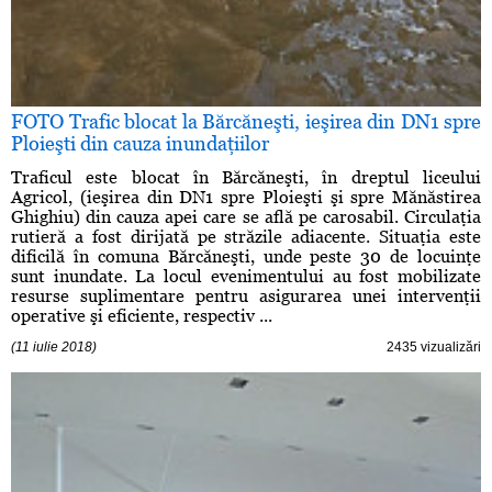
FOTO Trafic blocat la Bărcăneşti, ieşirea din DN1 spre
Ploieşti din cauza inundaţiilor
Traficul este blocat în Bărcăneşti, în dreptul liceului
Agricol, (ieşirea din DN1 spre Ploieşti şi spre Mănăstirea
Ghighiu) din cauza apei care se află pe carosabil. Circulaţia
rutieră a fost dirijată pe străzile adiacente. Situaţia este
dificilă în comuna Bărcăneşti, unde peste 30 de locuinţe
sunt inundate. La locul evenimentului au fost mobilizate
resurse suplimentare pentru asigurarea unei intervenţii
operative şi eficiente, respectiv ...
(11 iulie 2018)
2435 vizualizări