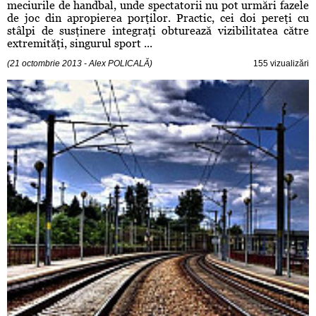
meciurile de handbal, unde spectatorii nu pot urmări fazele
de joc din apropierea porţilor. Practic, cei doi pereţi cu
stâlpi de susţinere integraţi obturează vizibilitatea către
extremităţi, singurul sport ...
(21 octombrie 2013 - Alex POLICALĂ)
155 vizualizări