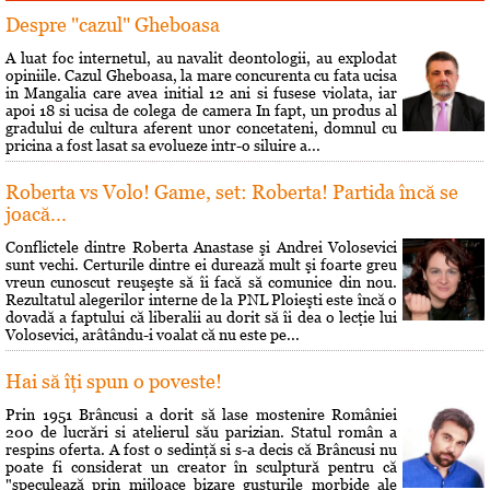
Despre "cazul" Gheboasa
A luat foc internetul, au navalit deontologii, au explodat
opiniile. Cazul Gheboasa, la mare concurenta cu fata ucisa
in Mangalia care avea initial 12 ani si fusese violata, iar
apoi 18 si ucisa de colega de camera In fapt, un produs al
gradului de cultura aferent unor concetateni, domnul cu
pricina a fost lasat sa evolueze intr-o siluire a...
Roberta vs Volo! Game, set: Roberta! Partida încă se
joacă...
Conflictele dintre Roberta Anastase şi Andrei Volosevici
sunt vechi. Certurile dintre ei durează mult şi foarte greu
vreun cunoscut reuşeşte să îi facă să comunice din nou.
Rezultatul alegerilor interne de la PNL Ploieşti este încă o
dovadă a faptului că liberalii au dorit să îi dea o lecţie lui
Volosevici, arâtându-i voalat că nu este pe...
Hai să îţi spun o poveste!
Prin 1951 Brâncusi a dorit să lase mostenire României
200 de lucrări si atelierul său parizian. Statul român a
respins oferta. A fost o sedinţă si s-a decis că Brâncusi nu
poate fi considerat un creator în sculptură pentru că
"speculează prin mijloace bizare gusturile morbide ale