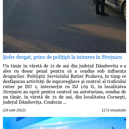
Şofer drogat, prins de poliţişti la intrarea în Strejnicu
Un tânăr în vârstă de 21 de ani din judeţul Dâmboviţa s-a
ales cu dosar penal pentru că a condus sub influenţa
drogurilor. Poliţiştii Serviciului Rutier Prahova, în timp ce
desfăşurau activităţi de supraveghere şi control al traficului
rutier pe DN 1, intersecţie cu DJ 129 G, în localitatea
Strejnicu au oprit pentru control un autoturism, condus de
un tânăr, în vârstă de 21 de ani, din localitatea Corneşti,
judeţul Dâmboviţa. Conform ...
(18 iulie 2022)
1172 vizualizări