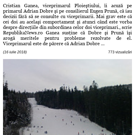
Cristian Ganea, viceprimarul Ploieştiului, îi acuză pe
primarul Adrian Dobre şi pe consilierul Eugen Prună, că iau
decizii fără să se consulte cu viceprimarii. Mai grav este că
cei doi au acelaşi comportament şi atunci când este vorba
despre direcţiile din subordinea celor doi viceprimari., scrie
RepublikaNews.ro Ganea susţine că Dobre şi Prună îşi
arogă meritele pentru probleme rezolvate de el.
Viceprimarul este de părere că Adrian Dobre ...
(16 iulie 2018)
773 vizualizări