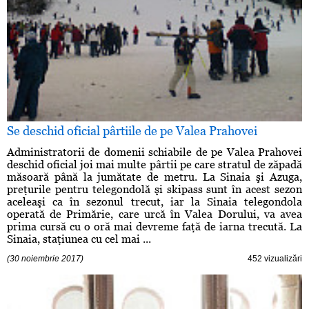
Se deschid oficial pârtiile de pe Valea Prahovei
Administratorii de domenii schiabile de pe Valea Prahovei
deschid oficial joi mai multe pârtii pe care stratul de zăpadă
măsoară până la jumătate de metru. La Sinaia şi Azuga,
preţurile pentru telegondolă şi skipass sunt în acest sezon
aceleaşi ca în sezonul trecut, iar la Sinaia telegondola
operată de Primărie, care urcă în Valea Dorului, va avea
prima cursă cu o oră mai devreme faţă de iarna trecută. La
Sinaia, staţiunea cu cel mai ...
(30 noiembrie 2017)
452 vizualizări