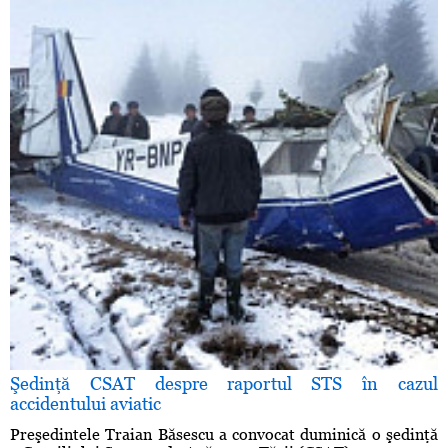
Şedinţă CSAT despre raportul STS în cazul
accidentului aviatic
Preşedintele Traian Băsescu a convocat duminică o şedinţă