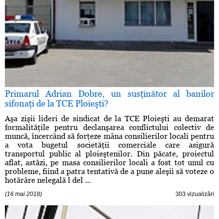
Primarul Adrian Dobre, un susţinător al banilor
sifonaţi de la TCE Ploieşti?
Aşa zişii lideri de sindicat de la TCE Ploieşti au demarat
formalităţile pentru declanşarea conflictului colectiv de
muncă, încercând să forţeze mâna consilierilor locali pentru
a vota bugetul societăţii comerciale care asigură
transportul public al ploieştenilor. Din păcate, proiectul
aflat, astăzi, pe masa consilierilor locali a fost tot unul cu
probleme, fiind a patra tentativă de a pune aleşii să voteze o
hotărâre nelegală l del ...
(16 mai 2018)
303 vizualizări