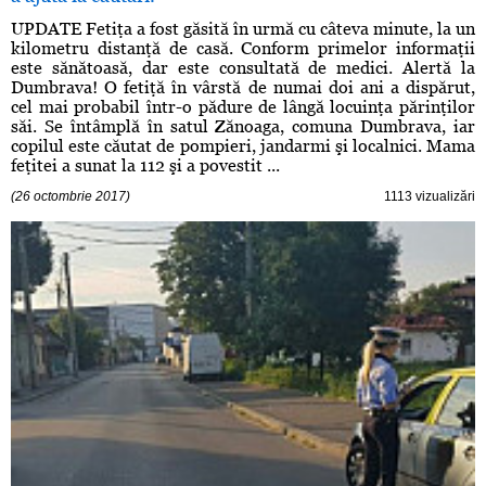
UPDATE Fetiţa a fost găsită în urmă cu câteva minute, la un
kilometru distanţă de casă. Conform primelor informaţii
este sănătoasă, dar este consultată de medici. Alertă la
Dumbrava! O fetiţă în vârstă de numai doi ani a dispărut,
cel mai probabil într-o pădure de lângă locuinţa părinţilor
săi. Se întâmplă în satul Zănoaga, comuna Dumbrava, iar
copilul este căutat de pompieri, jandarmi şi localnici. Mama
feţitei a sunat la 112 şi a povestit ...
(26 octombrie 2017)
1113 vizualizări