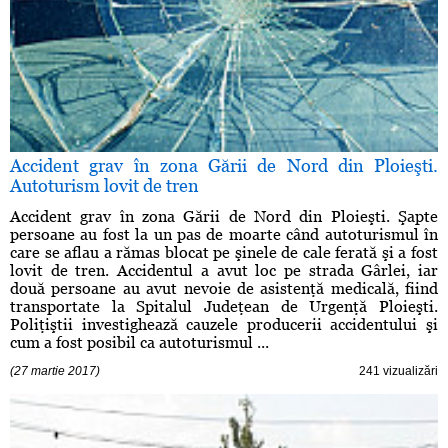
Accident grav în zona Gării de Nord din Ploieşti.
Autoturism lovit de tren
Accident grav în zona Gării de Nord din Ploieşti. Şapte
persoane au fost la un pas de moarte când autoturismul în
care se aflau a rămas blocat pe şinele de cale ferată şi a fost
lovit de tren. Accidentul a avut loc pe strada Gârlei, iar
două persoane au avut nevoie de asistenţă medicală, fiind
transportate la Spitalul Judeţean de Urgenţă Ploieşti.
Poliţiştii investighează cauzele producerii accidentului şi
cum a fost posibil ca autoturismul ...
(27 martie 2017)
241 vizualizări