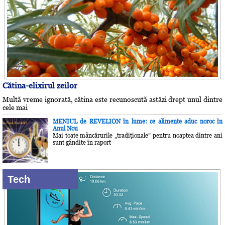
Cătina-elixirul zeilor
Multă vreme ignorată, cătina este recunoscută astăzi drept unul dintre
cele mai
MENIUL de REVELION în lume: ce alimente aduc noroc în
Anul Nou
Mai toate mâncărurile „tradiţionale” pentru noaptea dintre ani
sunt gândite în raport
Tech