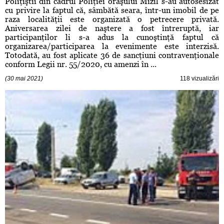
Poliţiştii din cadrul Poliţiei oraşului Mizil s-au autosesizat
cu privire la faptul că, sâmbătă seara, într-un imobil de pe
raza localităţii este organizată o petrecere privată.
Aniversarea zilei de naştere a fost întreruptă, iar
participanţilor li s-a adus la cunoştinţă faptul că
organizarea/participarea la evenimente este interzisă.
Totodată, au fost aplicate 36 de sancţiuni contravenţionale
conform Legii nr. 55/2020, cu amenzi în ...
(30 mai 2021)
118 vizualizări