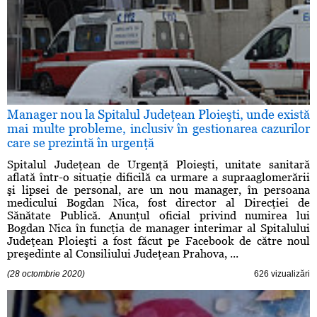
Manager nou la Spitalul Judeţean Ploieşti, unde există
mai multe probleme, inclusiv în gestionarea cazurilor
care se prezintă în urgenţă
Spitalul Judeţean de Urgenţă Ploieşti, unitate sanitară
aflată într-o situaţie dificilă ca urmare a supraaglomerării
şi lipsei de personal, are un nou manager, în persoana
medicului Bogdan Nica, fost director al Direcţiei de
Sănătate Publică. Anunţul oficial privind numirea lui
Bogdan Nica în funcţia de manager interimar al Spitalului
Judeţean Ploieşti a fost făcut pe Facebook de către noul
preşedinte al Consiliului Judeţean Prahova, ...
(28 octombrie 2020)
626 vizualizări