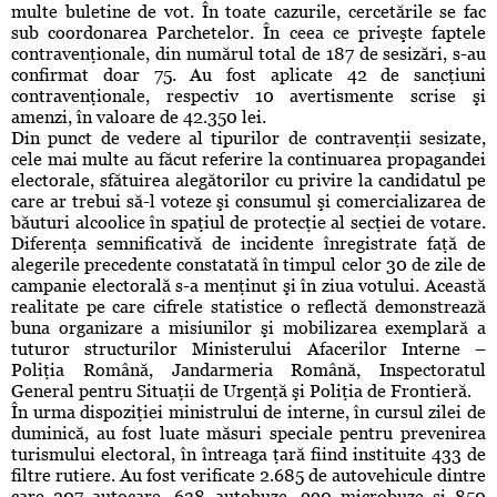
multe buletine de vot. În toate cazurile, cercetările se fac
sub coordonarea Parchetelor. În ceea ce priveşte faptele
contravenţionale, din numărul total de 187 de sesizări, s-au
confirmat doar 75. Au fost aplicate 42 de sancţiuni
contravenţionale, respectiv 10 avertismente scrise şi
amenzi, în valoare de 42.350 lei.
Din punct de vedere al tipurilor de contravenţii sesizate,
cele mai multe au făcut referire la continuarea propagandei
electorale, sfătuirea alegătorilor cu privire la candidatul pe
care ar trebui să-l voteze şi consumul şi comercializarea de
băuturi alcoolice în spaţiul de protecţie al secţiei de votare.
Diferenţa semnificativă de incidente înregistrate faţă de
alegerile precedente constatată în timpul celor 30 de zile de
campanie electorală s-a menţinut şi în ziua votului. Această
realitate pe care cifrele statistice o reflectă demonstrează
buna organizare a misiunilor şi mobilizarea exemplară a
tuturor structurilor Ministerului Afacerilor Interne –
Poliţia Română, Jandarmeria Română, Inspectoratul
General pentru Situaţii de Urgenţă şi Poliţia de Frontieră.
În urma dispoziţiei ministrului de interne, în cursul zilei de
duminică, au fost luate măsuri speciale pentru prevenirea
turismului electoral, în întreaga ţară fiind instituite 433 de
filtre rutiere. Au fost verificate 2.685 de autovehicule dintre
care 207 autocare, 638 autobuze, 990 microbuze şi 850