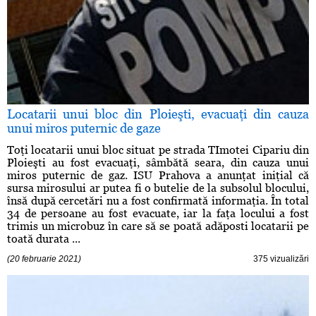
Locatarii unui bloc din Ploieşti, evacuaţi din cauza
unui miros puternic de gaze
Toţi locatarii unui bloc situat pe strada TImotei Cipariu din
Ploieşti au fost evacuaţi, sâmbătă seara, din cauza unui
miros puternic de gaz. ISU Prahova a anunţat iniţial că
sursa mirosului ar putea fi o butelie de la subsolul blocului,
însă după cercetări nu a fost confirmată informaţia. În total
34 de persoane au fost evacuate, iar la faţa locului a fost
trimis un microbuz în care să se poată adăposti locatarii pe
toată durata ...
(20 februarie 2021)
375 vizualizări