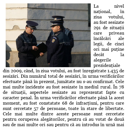
La nivel
naţional, în
ziua votului,
au fost sesizate
291 de situaţii
care priveau
încălcări ale
legii, de cinci
ori mai puţine
decât la
alegerile
prezidenţiale
din 2009, când, în ziua votului, au fost înregistrate 1.435 de
sesizări. Din numărul total de sesizări, în urma verificărilor
efectuate până în prezent, jumătate nu s-au confirmat. Cele
mai multe incidente au fost sesizate în mediul rural. În 78
de situaţii, aspectele sesizate au reprezentat fapte cu
caracter penal. În urma verificărilor efectuate până la acest
moment, au fost constatate 68 de infracţiuni, pentru care
sunt cercetate 57 de persoane, toate în stare de libertate.
Cele mai multe dintre aceste persoane sunt cercetate
pentru coruperea alegătorilor, pentru că au votat de două
sau de mai multe ori sau pentru că au introdus în urnă mai