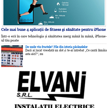
Cele mai bune 4 aplicaţii de fitness şi sănătate pentru iPhone
Într-o eră în care tehnologia și sănătatea merg mână în mână, iPhone-
ul tău poate
De unde vin fructele? File din istoria păcănelelor
Dacă ai jucat vreodată un slot și te-ai întrebat „Ce caută lămâia
asta aici?”, nu