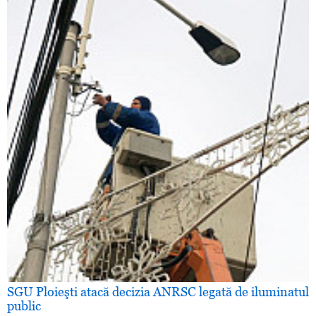
SGU Ploieşti atacă decizia ANRSC legată de iluminatul
public