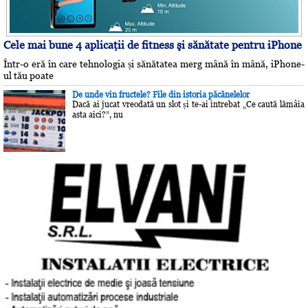
Cele mai bune 4 aplicaţii de fitness şi sănătate pentru iPhone
Într-o eră în care tehnologia și sănătatea merg mână în mână, iPhone-
ul tău poate
De unde vin fructele? File din istoria păcănelelor
Dacă ai jucat vreodată un slot și te-ai întrebat „Ce caută lămâia
asta aici?”, nu