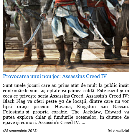
Provocarea unui nou joc: Assassins Creed IV
Sunt unele jocuri care au prins atât de mult la public încât
continuările sunt aşteptate ca pâinea caldă. Este cazul şi în
ceea ce priveşte seria Assassins Creed. Assassin’s Creed IV:
Black Flag va oferi peste 50 de locaţii, dintre care nu vor
lipsi oraşe precum Havana, Kingston sau Nassau.
Folosindu-şi propria corabie, The Jackdaw, Edward va
putea explora chiar şi fundurile oceanelor, în căutare de
epave şi comori. Assassin's Creed IV: ...
(28 septembrie 2013)
94 vizualizări