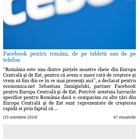
Facebook pentru români, de pe tabletă sau de pe
telefon
“România este una dintre pieţele noastre cheie din Europa
Centrală şi de Est, pentru că avem o mare rată de creştere şi
vrem să fim din ce în ce mai prezenţi aici”, a declarat pentru
economica.net Sebastian Szmigielski, partner Facebook
pentru Europa Centrală şi de Est. Potrivit acestuia lucrurile
specifice pentru România dacă o comparăm cu alte ţări din
Europa Centrală şi de Est sunt reprezentate de creşterea
rapidă si prin faptul că ...
(15 octombrie 2014)
67 vizualizări