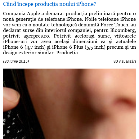
Când începe producţia noului iPhone?
Compania Apple a demarat producţia preliminară pentru o
nouă generaţie de telefoane iPhone. Noile telefoane iPhone
vor veni cu o noutate tehnologică denumită Force Touch, au
declarat surse din interiorul companiei, pentru Bloomberg,
potrivit agerpres.ro. Potrivit aceloraşi surse, viitoarele
iPhone-uri vor avea acelaşi dimensiuni ca şi actualele
iPhone 6 (4,7 inch) şi iPhone 6 Plus (5,5 inch) precum şi un
design exterior similar. Producţia ...
(30 iunie 2015)
80 vizualizări