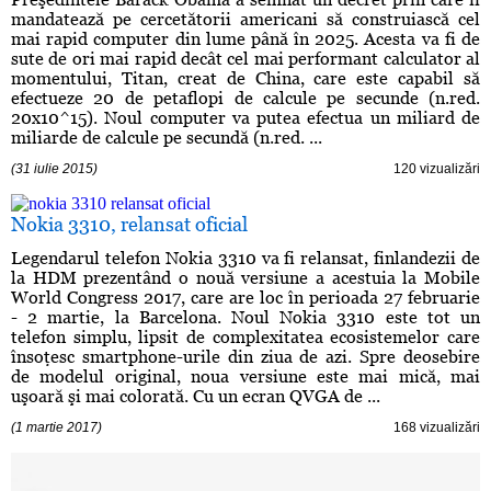
mandatează pe cercetătorii americani să construiască cel
mai rapid computer din lume până în 2025. Acesta va fi de
sute de ori mai rapid decât cel mai performant calculator al
momentului, Titan, creat de China, care este capabil să
efectueze 20 de petaflopi de calcule pe secunde (n.red.
20x10^15). Noul computer va putea efectua un miliard de
miliarde de calcule pe secundă (n.red. ...
(31 iulie 2015)
120 vizualizări
Nokia 3310, relansat oficial
Legendarul telefon Nokia 3310 va fi relansat, finlandezii de
la HDM prezentând o nouă versiune a acestuia la Mobile
World Congress 2017, care are loc în perioada 27 februarie
- 2 martie, la Barcelona. Noul Nokia 3310 este tot un
telefon simplu, lipsit de complexitatea ecosistemelor care
însoţesc smartphone-urile din ziua de azi. Spre deosebire
de modelul original, noua versiune este mai mică, mai
uşoară şi mai colorată. Cu un ecran QVGA de ...
(1 martie 2017)
168 vizualizări