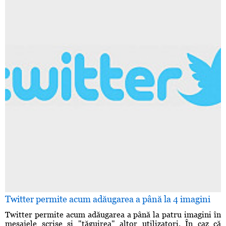
Twitter permite acum adăugarea a până la 4 imagini
Twitter permite acum adăugarea a până la patru imagini în
mesajele scrise şi "tăguirea" altor utilizatori. În caz că