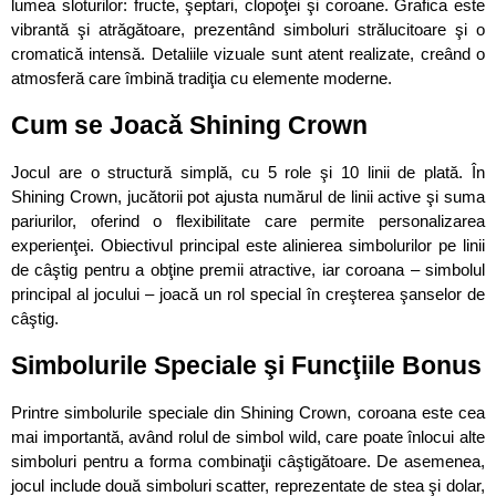
lumea sloturilor: fructe, şeptari, clopoţei şi coroane. Grafica este 
vibrantă şi atrăgătoare, prezentând simboluri strălucitoare şi o 
cromatică intensă. Detaliile vizuale sunt atent realizate, creând o 
atmosferă care îmbină tradiţia cu elemente moderne.
Cum se Joacă Shining Crown
Jocul are o structură simplă, cu 5 role şi 10 linii de plată. În 
Shining Crown, jucătorii pot ajusta numărul de linii active şi suma 
pariurilor, oferind o flexibilitate care permite personalizarea 
experienţei. Obiectivul principal este alinierea simbolurilor pe linii 
de câştig pentru a obţine premii atractive, iar coroana – simbolul 
principal al jocului – joacă un rol special în creşterea şanselor de 
câştig.
Simbolurile Speciale şi Funcţiile Bonus
Printre simbolurile speciale din Shining Crown, coroana este cea 
mai importantă, având rolul de simbol wild, care poate înlocui alte 
simboluri pentru a forma combinaţii câştigătoare. De asemenea, 
jocul include două simboluri scatter, reprezentate de stea şi dolar, 