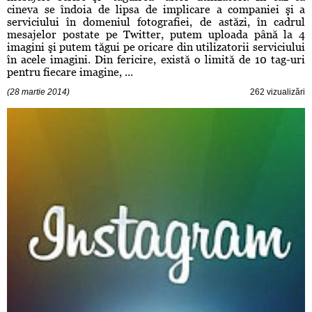
cineva se îndoia de lipsa de implicare a companiei şi a
serviciului în domeniul fotografiei, de astăzi, în cadrul
mesajelor postate pe Twitter, putem uploada până la 4
imagini şi putem tăgui pe oricare din utilizatorii serviciului
în acele imagini. Din fericire, există o limită de 10 tag-uri
pentru fiecare imagine, ...
(28 martie 2014)
262 vizualizări