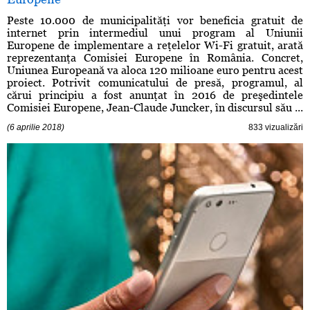
Peste 10.000 de municipalităţi vor beneficia gratuit de
internet prin intermediul unui program al Uniunii
Europene de implementare a reţelelor Wi-Fi gratuit, arată
reprezentanţa Comisiei Europene în România. Concret,
Uniunea Europeană va aloca 120 milioane euro pentru acest
proiect. Potrivit comunicatului de presă, programul, al
cărui principiu a fost anunţat în 2016 de preşedintele
Comisiei Europene, Jean-Claude Juncker, în discursul său ...
(6 aprilie 2018)
833 vizualizări