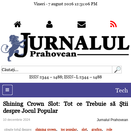
Vineri - 7 august 2026
12:31:09 PM
ISSN 2344 – 1488; ISSN–L 2344 – 1488
Tech
Shining Crown Slot: Tot ce Trebuie să Ştii
despre Jocul Popular
10 decembrie 2024
Jurnalul Prahovean
,
,
,
,
citeşte totul despre:
shining crown
joc popular
slot
grafica
role