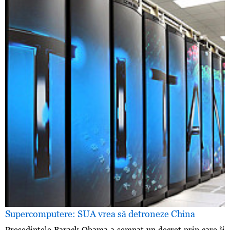
Supercomputere: SUA vrea să detroneze China
Preşedintele Barack Obama a semnat un decret prin care îi