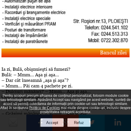
Bancul zilei
Ia zi, Bulă, obişnuieşti să fumezi?
Bulă: – Mmm… Aşa şi aşa…
– Dar cât înseamnă „aşa şi aşa”?
– Mmm… Păi cam 4 pachete pe zi.
– Dulciuri mănânci? – Mmm… Aşa şi aşa…
Pentru scopuri precum afișarea de conținut personalizat, folosim module cookie
Cam 5 ciocolate pe zi.
sau tehnologii similare. Apăsând Accept sau navigând pe acest website, sunteți de
– Sărat mănânci?
acord să permiți colectarea de informații prin cookie-uri sau tehnologii similare.
– Mmm… Aşa şi aşa… Cam o solniţă pe zi pun în mâncare.
Aflați în secțiunea
Politica de Cookies
mai multe despre cookie-uri, inclusiv despre
posibilitatea retragerii acordului.
– Grăsimi mănânci? – Mmm… Aşa şi aşa…
Cam un kil- două de slană pe zi…
– Prăjit mănânci?
– Mmm… Aşa şi aşa… Pe zi… Cam câte o omletă de 4 ouă şi