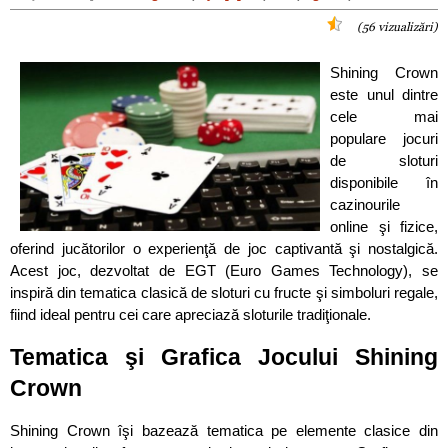
(56 vizualizări)
Shining Crown 
este unul dintre 
cele mai 
populare jocuri 
de sloturi 
disponibile în 
cazinourile 
online şi fizice, 
oferind jucătorilor o experienţă de joc captivantă şi nostalgică. 
Acest joc, dezvoltat de EGT (Euro Games Technology), se 
inspiră din tematica clasică de sloturi cu fructe şi simboluri regale, 
fiind ideal pentru cei care apreciază sloturile tradiţionale.
Tematica şi Grafica Jocului Shining 
Crown
Shining Crown îşi bazează tematica pe elemente clasice din 