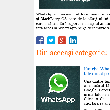
WhatsApp a mai anunţat terminarea suport
şi BlackBerry OS, care de la sfârşitul lu
care a rămas fără suport la sfârşitul anu
fără acces la WhatsApp pe 31 decembrie 2
Din aceeaşi categorie:
Funcţia What
tale direct p
Una dintre fun
ca numărul tău
Google. Cercet
urma folosirii
Click to Chat.
clic, fără să a