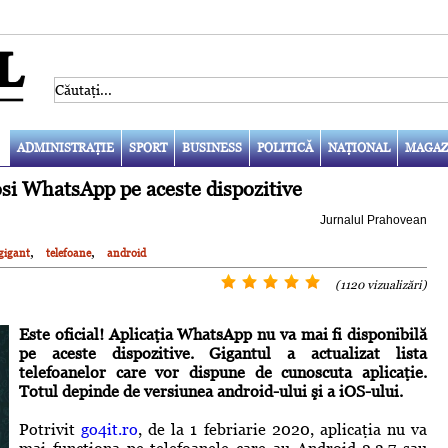
ADMINISTRAŢIE
SPORT
BUSINESS
POLITICĂ
NAŢIONAL
MAGAZ
losi WhatsApp pe aceste dispozitive
Jurnalul Prahovean
,
,
gigant
telefoane
android
(1120 vizualizări)
Este oficial! Aplicaţia WhatsApp nu va mai fi disponibilă
pe aceste dispozitive. Gigantul a actualizat lista
telefoanelor care vor dispune de cunoscuta aplicaţie.
Totul depinde de versiunea android-ului şi a iOS-ului.
Potrivit
go4it.ro
, de la 1 febriarie 2020, aplicaţia nu va