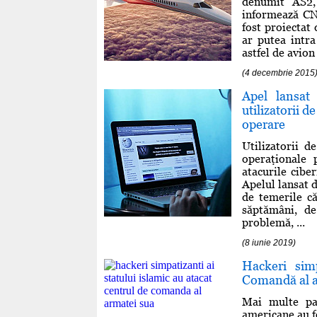
denumit AS2,
informează CN
fost proiectat
ar putea intra
astfel de avion 
(4 decembrie 2015
Apel lansat
utilizatorii 
operare
Utilizatorii 
operaţionale 
atacurile cibe
Apelul lansat d
de temerile că
săptămâni, d
problemă, ...
(8 iunie 2019)
Hackeri simp
Comandă al 
Mai multe pa
americane au fo