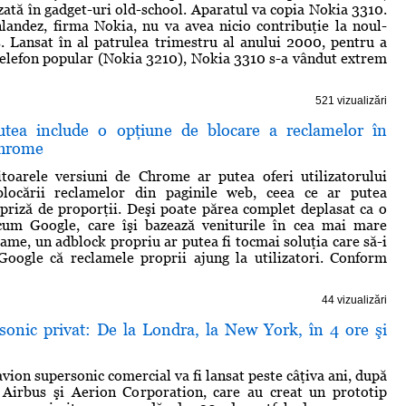
izată în gadget-uri old-school. Aparatul va copia Nokia 3310.
nlandez, firma Nokia, nu va avea nicio contribuţie la noul-
. Lansat în al patrulea trimestru al anului 2000, pentru a
 telefon popular (Nokia 3210), Nokia 3310 s-a vândut extrem
521 vizualizări
utea include o opţiune de blocare a reclamelor în
Chrome
itoarele versiuni de Chrome ar putea oferi utilizatorului
 blocării reclamelor din paginile web, ceea ce ar putea
rpriză de proporţii. Deşi poate părea complet deplasat ca o
um Google, care îşi bazează veniturile în cea mai mare
ame, un adblock propriu ar putea fi tocmai soluţia care să-i
Google că reclamele proprii ajung la utilizatori. Conform
44 vizualizări
sonic privat: De la Londra, la New York, în 4 ore şi
vion supersonic comercial va fi lansat peste câţiva ani, după
 Airbus şi Aerion Corporation, care au creat un prototip