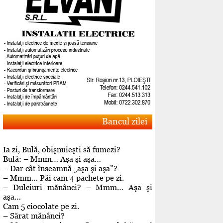
Bancul zilei
Ia zi, Bulă, obişnuieşti să fumezi?
Bulă: – Mmm… Aşa şi aşa…
– Dar cât înseamnă „aşa şi aşa”?
– Mmm… Păi cam 4 pachete pe zi.
– Dulciuri mănânci? – Mmm… Aşa şi
aşa…
Cam 5 ciocolate pe zi.
– Sărat mănânci?