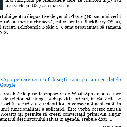
mai funcţiona pe telefoanele care au Android 2.3.7 sau
mai vechi şi iOS 7 sau mai vechi.
ului pentru dispozitive de genul iPhone 3GS sau mai vechi
i 2016 nu mai funcţionează, cât şi pentru BlackBerry OS 10,
lui trecut. Telefoanele Nokia S40 sunt programate să rămână
018.
sApp pe care să n-o foloseşti: cum pot ajunge datele
e Google
cţionalităţile puse la dispoziţie de WhatsApp ar putea face
 de telefon să ajungă la dispoziţia oriciui, în căutările pe
ători în securitate au identificat o consecinţă neplăcută, în
 unei funcţionalităţi a aplicaţiei. Este vorba despre funcţia
 Aceasta îţi permite să creezi conversaţii printr-un singur
i numărul destinatarului salvat în agendă. Trebuie doar ...