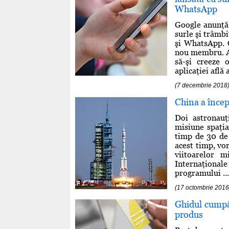
WhatsApp
Google anunţă 
surle şi trâmb
şi WhatsApp. C
nou membru. Apl
să-şi creeze o
aplicaţiei află 
(7 decembrie 2018
China a încep
Doi astronauţ
misiune spaţia
timp de 30 de z
acest timp, vo
viitoarelor m
Internaţional
programului ...
(17 octombrie 2016
Ghidul cumpăr
produs