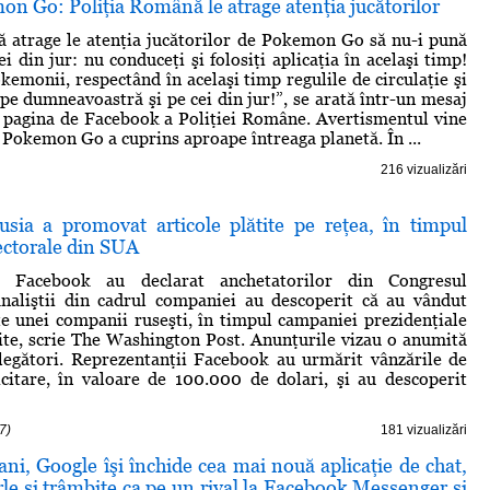
on Go: Poliţia Română le atrage atenţia jucătorilor
 atrage le atenţia jucătorilor de Pokemon Go să nu-i pună
ei din jur: nu conduceţi şi folosiţi aplicaţia în acelaşi timp!
kemonii, respectând în acelaşi timp regulile de circulaţie şi
pe dumneavoastră şi pe cei din jur!”, se arată într-un mesaj
 pagina de Facebook a Poliţiei Române. Avertismentul vine
a Pokemon Go a cuprins aproape întreaga planetă. În ...
216 vizualizări
sia a promovat articole plătite pe reţea, în timpul
ectorale din SUA
ii Facebook au declarat anchetatorilor din Congresul
naliştii din cadrul companiei au descoperit că au vândut
te unei companii ruseşti, în timpul campaniei prezidenţiale
ite, scrie The Washington Post. Anunţurile vizau o anumită
legători. Reprezentanţii Facebook au urmărit vânzările de
citare, în valoare de 100.000 de dolari, şi au descoperit
7)
181 vizualizări
ni, Google îşi închide cea mai nouă aplicaţie de chat,
rle şi trâmbiţe ca pe un rival la Facebook Messenger şi