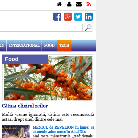
IN
INTERNATIONAL
FOOD
TECH
Food
Cătina-elixirul zeilor
Multă vreme ignorată, cătina este recunoscută
astăzi drept unul dintre cele mai
MENIUL de REVELION în lume: ce
alimente aduc noroc în Anul Nou
Mai toate mâncărurile „tradiţionale”