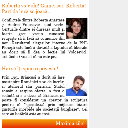
Roberta vs Volo! Game, set: Roberta!
Partida încă se joacă...
Conflictele dintre Roberta Anastase
şi Andrei Volosevici sunt vechi.
Certurile dintre ei durează mult şi
foarte greu vreun cunoscut
reuşeşte să îi facă să comunice din
nou. Rezultatul alegerilor interne de la PNL
Ploieşti este încă o dovadă a faptului că liberalii
au dorit să îi dea o lecţie lui Volosevici,
arâtându-i voalat că nu este pe...
Hai să îţi spun o poveste!
Prin 1951 Brâncusi a dorit să lase
mostenire României 200 de lucrări
si atelierul său parizian. Statul
român a respins oferta. A fost o
sedinţă si s-a decis că Brâncusi nu
poate fi considerat un creator în sculptură
pentru că "speculează prin mijloace bizare
gusturile morbide ale societăţii burgheze". Cei
care au hotărât asta au fost...
Maxima zilei