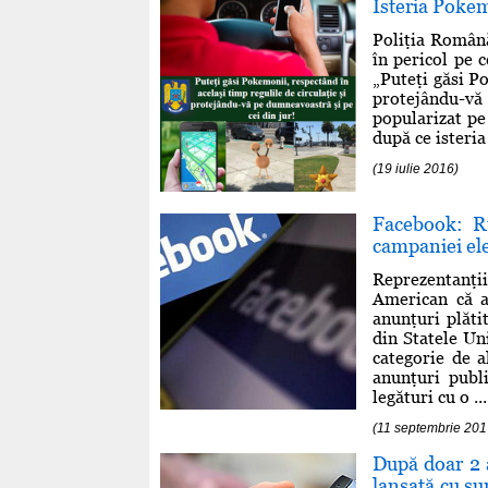
Isteria Pokem
Poliţia Română
în pericol pe c
„Puteţi găsi Po
protejându-vă 
popularizat pe
după ce isteri
(19 iulie 2016)
Facebook: Ru
campaniei el
Reprezentanţ
American că a
anunţuri plăti
din Statele Un
categorie de a
anunţuri publi
legături cu o ...
(11 septembrie 201
După doar 2 a
lansată cu su