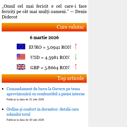
„Omul cel mai fericit e cel care-i face
fericiţi pe cât mai mulţi oameni.” — Denis
Diderot
Curs valutar
6 martie 2026
EURO = 5.0941 RON
USD = 4.3981 RON
GBP = 5.8664 RON
Top articole
Comandament de lucru la Guvern pe tema
aprovizionării cu combustibil a pieţei interne
Publicat la data de 31 iulie 2026
Ordine şi confort in dormitor: detalii care
schimbă totul
Publicat la data de 30 iulie 2026