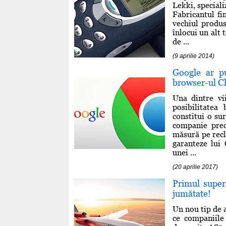
Lekki, special
Fabricantul fi
vechiul produs
înlocui un alt
de ...
(9 aprilie 2014)
Google ar p
browser-ul 
Una dintre vi
posibilitatea
constitui o su
companie prec
măsură pe recl
garanteze lui 
unei ...
(20 aprilie 2017)
Primul super
jumătate!
Un nou tip de a
ce companiile