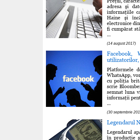
Preţul, caracte
adresa şi dat
informaţiile c
Haine şi înc
electronice din
fi cumpărat stâ
...
(14 august 2017)
Facebook, 
utilizatorilor,
Platformele d
WhatsApp, vor 
cu poliţia bri
scrie Bloomber
semnat luna vi
informaţii pent
...
(30 septembrie 201
Legendarul N
Legendarul apa
în producţie 