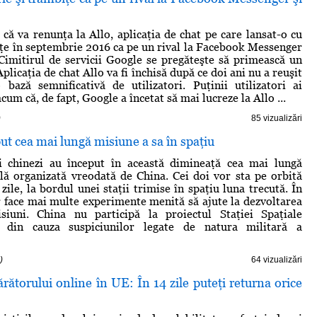
că va renunţa la Allo, aplicaţia de chat pe care lansat-o cu
iţe în septembrie 2016 ca pe un rival la Facebook Messenger
imitirul de servicii Google se pregăteşte să primească un
icaţia de chat Allo va fi închisă după ce doi ani nu a reuşit
 bază semnificativă de utilizatori. Puţinii utilizatori ai
acum că, de fapt, Google a încetat să mai lucreze la Allo ...
)
85 vizualizări
ut cea mai lungă misiune a sa în spaţiu
i chinezi au început în această dimineaţă cea mai lungă
lă organizată vreodată de China. Cei doi vor sta pe orbită
ile, la bordul unei staţii trimise în spaţiu luna trecută. În
r face mai multe experimente menită să ajute la dezvoltarea
isiuni. China nu participă la proiectul Staţiei Spaţiale
e din cauza suspiciunilor legate de natura militară a
)
64 vizualizări
ătorului online în UE: În 14 zile puteţi returna orice