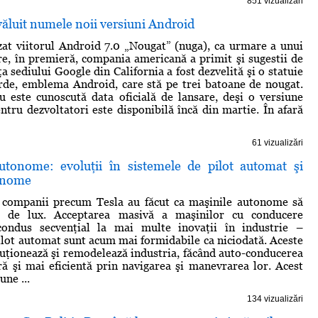
851 vizualizări
ăluit numele noii versiuni Android
at viitorul Android 7.0 „Nougat” (nuga), ca urmare a unui
re, în premieră, compania americană a primit şi sugestii de
aţa sediului Google din California a fost dezvelită şi o statuie
rde, emblema Android, care stă pe trei batoane de nougat.
 este cunoscută data oficială de lansare, deşi o versiune
ntru dezvoltatori este disponibilă încă din martie. În afară
61 vizualizări
utonome: evoluţii în sistemele de pilot automat şi
onome
i, companii precum Tesla au făcut ca maşinile autonome să
i de lux. Acceptarea masivă a maşinilor cu conducere
ondus secvenţial la mai multe inovaţii în industrie –
ilot automat sunt acum mai formidabile ca niciodată. Aceste
uţionează şi remodelează industria, făcând auto-conducerea
ă şi mai eficientă prin navigarea şi manevrarea lor. Acest
une ...
134 vizualizări