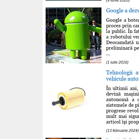
(9 iunie 2020)
Google a dezv
Google a botez
proces prin ca
la public. În f
a robotului ve
Deocamdată nu
preliminară pe
...
(1 iulie 2016)
Tehnologii a
vehicule aut
În ultimii an
devină maşin
autonomă a c
sistemele de p
progrese revol
mult mai sigur
articol îşi prop
(13 februarie 2024)