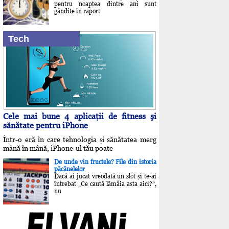
pentru noaptea dintre ani sunt
gândite în raport
Tech
Cele mai bune 4 aplicaţii de fitness şi
sănătate pentru iPhone
Într-o eră în care tehnologia și sănătatea merg
mână în mână, iPhone-ul tău poate
De unde vin fructele? File din istoria
păcănelelor
Dacă ai jucat vreodată un slot și te-ai
întrebat „Ce caută lămâia asta aici?”,
nu