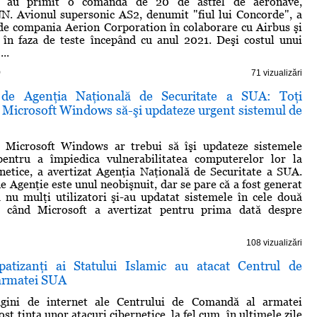
 au primit o comandă de 20 de astfel de aeronave,
N. Avionul supersonic AS2, denumit "fiul lui Concorde", a
 de compania Aerion Corporation în colaborare cu Airbus şi
 în faza de teste începând cu anul 2021. Deşi costul unui
...
)
71 vizualizări
 de Agenţia Naţională de Securitate a SUA: Toţi
de Microsoft Windows să-şi updateze urgent sistemul de
de Microsoft Windows ar trebui să îşi updateze sistemele
pentru a împiedica vulnerabilitatea computerelor lor la
rnetice, a avertizat Agenţia Naţională de Securitate a SUA.
e Agenţie este unul neobişnuit, dar se pare că a fost generat
 nu mulţi utilizatori şi-au updatat sistemele în cele două
e când Microsoft a avertizat pentru prima dată despre
108 vizualizări
atizanţi ai Statului Islamic au atacat Centrul de
armatei SUA
gini de internet ale Centrului de Comandă al armatei
st ţinta unor atacuri cibernetice, la fel cum, în ultimele zile