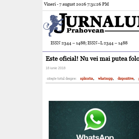
Vineri - 7 august 2026
7:31:28 PM
ISSN 2344 – 1488; ISSN–L 2344 – 1488
Este oficial! Nu vei mai putea fo
18 iunie 2018
,
,
,
citeşte totul despre:
aplicatia
whatsapp
dispozitive