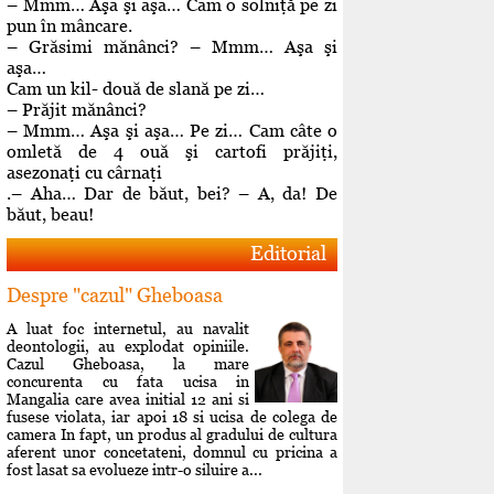
– Mmm… Aşa şi aşa… Cam o solniţă pe zi
pun în mâncare.
– Grăsimi mănânci? – Mmm… Aşa şi
aşa…
Cam un kil- două de slană pe zi…
– Prăjit mănânci?
– Mmm… Aşa şi aşa… Pe zi… Cam câte o
omletă de 4 ouă şi cartofi prăjiţi,
asezonaţi cu cârnaţi
.– Aha… Dar de băut, bei? – A, da! De
băut, beau!
Editorial
Despre "cazul" Gheboasa
A luat foc internetul, au navalit
deontologii, au explodat opiniile.
Cazul Gheboasa, la mare
concurenta cu fata ucisa in
Mangalia care avea initial 12 ani si
fusese violata, iar apoi 18 si ucisa de colega de
camera In fapt, un produs al gradului de cultura
aferent unor concetateni, domnul cu pricina a
fost lasat sa evolueze intr-o siluire a...