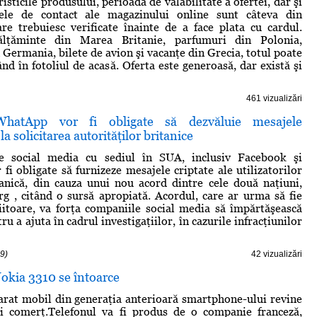
risticile produsului, perioada de valabilitate a ofertei, dar şi
ele de contact ale magazinului online sunt câteva din
are trebuiesc verificate înainte de a face plata cu cardul.
ălţăminte din Marea Britanie, parfumuri din Polonia,
 Germania, bilete de avion şi vacanţe din Grecia, totul poate
nd în fotoliul de acasă. Oferta este generoasă, dar există şi
461 vizualizări
WhatApp vor fi obligate să dezvăluie mesajele
 la solicitarea autorităţilor britanice
e social media cu sediul în SUA, inclusiv Facebook şi
fi obligate să furnizeze mesajele criptate ale utilizatorilor
tanică, din cauza unui nou acord dintre cele două naţiuni,
g , citând o sursă apropiată. Acordul, care ar urma să fie
itoare, va forţa companiile social media să împărtăşească
ru a ajuta în cadrul investigaţiilor, în cazurile infracţiunilor
9)
42 vizualizări
okia 3310 se întoarce
rat mobil din generaţia anterioară smartphone-ului revine
şi comerţ.Telefonul va fi produs de o companie franceză,