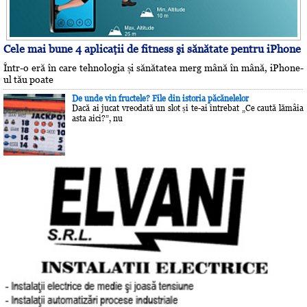
Cele mai bune 4 aplicaţii de fitness şi sănătate pentru iPhone
Într-o eră în care tehnologia și sănătatea merg mână în mână, iPhone-
ul tău poate
De unde vin fructele? File din istoria păcănelelor
Dacă ai jucat vreodată un slot și te-ai întrebat „Ce caută lămâia
asta aici?”, nu