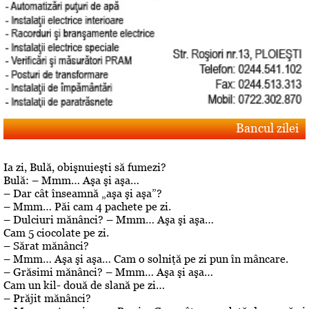
Bancul zilei
Ia zi, Bulă, obişnuieşti să fumezi?
Bulă: – Mmm… Aşa şi aşa…
– Dar cât înseamnă „aşa şi aşa”?
– Mmm… Păi cam 4 pachete pe zi.
– Dulciuri mănânci? – Mmm… Aşa şi aşa…
Cam 5 ciocolate pe zi.
– Sărat mănânci?
– Mmm… Aşa şi aşa… Cam o solniţă pe zi pun în mâncare.
– Grăsimi mănânci? – Mmm… Aşa şi aşa…
Cam un kil- două de slană pe zi…
– Prăjit mănânci?