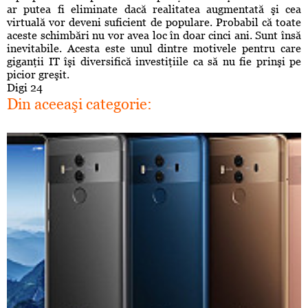
ar putea fi eliminate dacă realitatea augmentată şi cea
virtuală vor deveni suficient de populare. Probabil că toate
aceste schimbări nu vor avea loc în doar cinci ani. Sunt însă
inevitabile. Acesta este unul dintre motivele pentru care
giganţii IT îşi diversifică investiţiile ca să nu fie prinşi pe
picior greşit.
Digi 24
Din aceeaşi categorie: