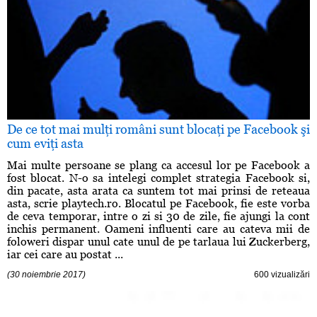
De ce tot mai mulţi români sunt blocaţi pe Facebook şi
cum eviţi asta
Mai multe persoane se plang ca accesul lor pe Facebook a
fost blocat. N-o sa intelegi complet strategia Facebook si,
din pacate, asta arata ca suntem tot mai prinsi de reteaua
asta, scrie playtech.ro. Blocatul pe Facebook, fie este vorba
de ceva temporar, intre o zi si 30 de zile, fie ajungi la cont
inchis permanent. Oameni influenti care au cateva mii de
foloweri dispar unul cate unul de pe tarlaua lui Zuckerberg,
iar cei care au postat ...
(30 noiembrie 2017)
600 vizualizări