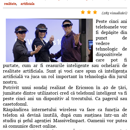
,
realitate
artificiala
(285 vizualizări)
Peste cinci ani
telefoanele vor
fi depăşite din
punct de
vedere
tehnologic de
dispozitivele
care pot fi
purtate, cum ar fi ceasurile inteligente sau ochelarii de
realitate artificiala. Sunt şi voci care spun că inteligenţa
artificială va juca un rol important în tehnologia din jurul
nostru.
Potrivit unui sondaj realizat de Ericsson în 40 de ţări,
jumătate dintre utilizatori cred că telefonul inteligent va fi
peste cinci ani un dispozitiv al trecutului. Ca pagerul sau
casetofonul.
Răspândirea internetului wireless va face ca funcţia de
telefon să devină inutilă, după cum susţinea într-un alt
studiu şi şeful agenţiei MassiveImpact. Oamenii vor putea
să comunice direct online.