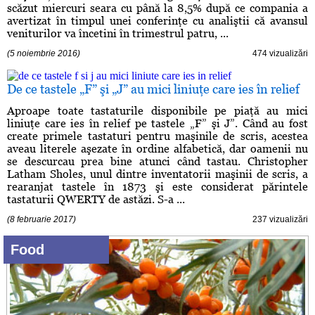
scăzut miercuri seara cu până la 8,5% după ce compania a
avertizat în timpul unei conferinţe cu analiştii că avansul
veniturilor va încetini în trimestrul patru, ...
(5 noiembrie 2016)
474 vizualizări
De ce tastele „F” şi „J” au mici liniuţe care ies în relief
Aproape toate tastaturile disponibile pe piaţă au mici
liniuţe care ies în relief pe tastele „F” şi J”. Când au fost
create primele tastaturi pentru maşinile de scris, acestea
aveau literele aşezate în ordine alfabetică, dar oamenii nu
se descurcau prea bine atunci când tastau. Christopher
Latham Sholes, unul dintre inventatorii maşinii de scris, a
rearanjat tastele în 1873 şi este considerat părintele
tastaturii QWERTY de astăzi. S-a ...
(8 februarie 2017)
237 vizualizări
Food