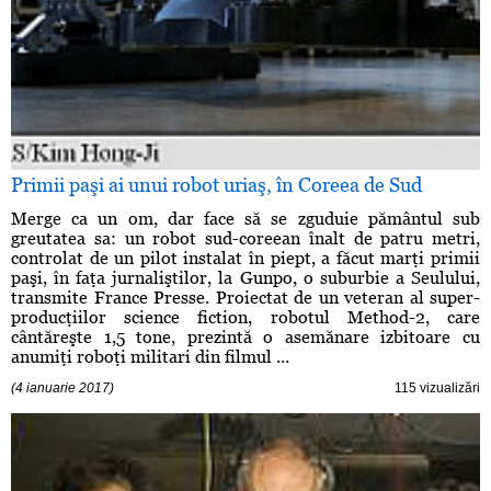
Primii paşi ai unui robot uriaş, în Coreea de Sud
Merge ca un om, dar face să se zguduie pământul sub
greutatea sa: un robot sud-coreean înalt de patru metri,
controlat de un pilot instalat în piept, a făcut marţi primii
paşi, în faţa jurnaliştilor, la Gunpo, o suburbie a Seulului,
transmite France Presse. Proiectat de un veteran al super-
producţiilor science fiction, robotul Method-2, care
cântăreşte 1,5 tone, prezintă o asemănare izbitoare cu
anumiţi roboţi militari din filmul ...
(4 ianuarie 2017)
115 vizualizări