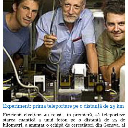
Experiment: prima teleportare pe o distanţă de 25 km
Fizicienii elveţieni au reuşit, în premieră, să teleporteze
starea cuantică a unui foton pe o distanţă de 25 de
kilometri, a anunţat o echipă de cercetători din Geneva, al