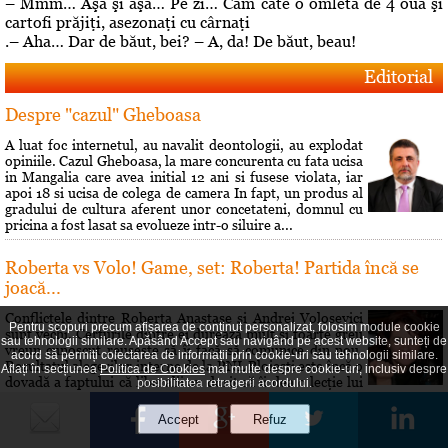
– Mmm… Aşa şi aşa… Pe zi… Cam câte o omletă de 4 ouă şi
cartofi prăjiţi, asezonaţi cu cârnaţi
.– Aha… Dar de băut, bei? – A, da! De băut, beau!
Editorial
Despre "cazul" Gheboasa
A luat foc internetul, au navalit deontologii, au explodat
opiniile. Cazul Gheboasa, la mare concurenta cu fata ucisa
in Mangalia care avea initial 12 ani si fusese violata, iar
apoi 18 si ucisa de colega de camera In fapt, un produs al
gradului de cultura aferent unor concetateni, domnul cu
pricina a fost lasat sa evolueze intr-o siluire a...
Roberta vs Volo! Game, set: Roberta! Partida încă se
joacă...
Conflictele dintre Roberta Anastase şi Andrei Volosevici
Pentru scopuri precum afișarea de conținut personalizat, folosim module cookie
sunt vechi. Certurile dintre ei durează mult şi foarte greu
sau tehnologii similare. Apăsând Accept sau navigând pe acest website, sunteți de
vreun cunoscut reuşeşte să îi facă să comunice din nou.
acord să permiți colectarea de informații prin cookie-uri sau tehnologii similare.
Rezultatul alegerilor interne de la PNL Ploieşti este încă o
Aflați în secțiunea
Politica de Cookies
mai multe despre cookie-uri, inclusiv despre
dovadă a faptului că liberalii au dorit să îi dea o lecţie lui
posibilitatea retragerii acordului.
Volosevici, arâtându-i voalat că nu este pe...
Hai să îţi spun o poveste!