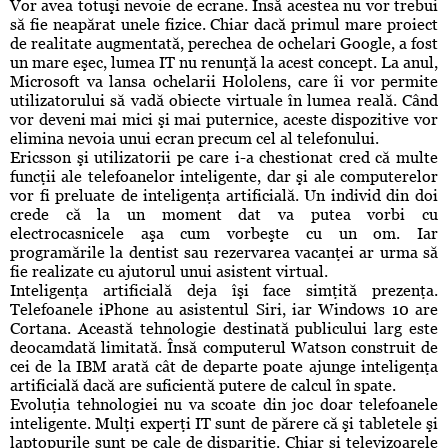
Vor avea totuşi nevoie de ecrane. Însă acestea nu vor trebui
să fie neapărat unele fizice. Chiar dacă primul mare proiect
de realitate augmentată, perechea de ochelari Google, a fost
un mare eşec, lumea IT nu renunţă la acest concept. La anul,
Microsoft va lansa ochelarii Hololens, care îi vor permite
utilizatorului să vadă obiecte virtuale în lumea reală. Când
vor deveni mai mici şi mai puternice, aceste dispozitive vor
elimina nevoia unui ecran precum cel al telefonului.
Ericsson şi utilizatorii pe care i-a chestionat cred că multe
funcţii ale telefoanelor inteligente, dar şi ale computerelor
vor fi preluate de inteligenţa artificială. Un individ din doi
crede că la un moment dat va putea vorbi cu
electrocasnicele aşa cum vorbeşte cu un om. Iar
programările la dentist sau rezervarea vacanţei ar urma să
fie realizate cu ajutorul unui asistent virtual.
Inteligenţa artificială deja îşi face simţită prezenţa.
Telefoanele iPhone au asistentul Siri, iar Windows 10 are
Cortana. Această tehnologie destinată publicului larg este
deocamdată limitată. Însă computerul Watson construit de
cei de la IBM arată cât de departe poate ajunge inteligenţa
artificială dacă are suficientă putere de calcul în spate.
Evoluţia tehnologiei nu va scoate din joc doar telefoanele
inteligente. Mulţi experţi IT sunt de părere că şi tabletele şi
laptopurile sunt pe cale de dispariţie. Chiar şi televizoarele