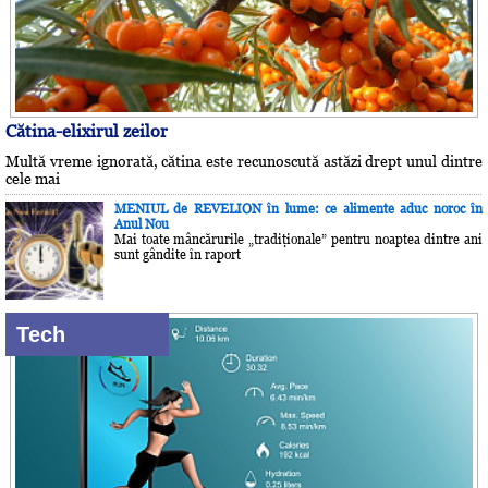
Cătina-elixirul zeilor
Multă vreme ignorată, cătina este recunoscută astăzi drept unul dintre
cele mai
MENIUL de REVELION în lume: ce alimente aduc noroc în
Anul Nou
Mai toate mâncărurile „tradiţionale” pentru noaptea dintre ani
sunt gândite în raport
Tech