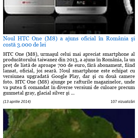
Noul HTC One (M8) a ajuns oficial în România şi
costă 3.000 de lei
HTC One (M8), urmaşul celui mai apreciat smartphone al
producătorului taiwanez din 2013, a ajuns în România, la un
preţ de listă de aproape 700 de euro, fără abonament, fiind
lansat, oficial, joi seară. Noul smartphone este echipat cu
versiunea upgradată Google Play, dar şi cu două camere
foto. HTC One (M8) ajunge pe rafturile magazinelor, unde
va putea fi comandat în diverse versiuni de culoare precum
gunmetal gray, glacial silver şi ...
(13 aprilie 2014)
107 vizualizări