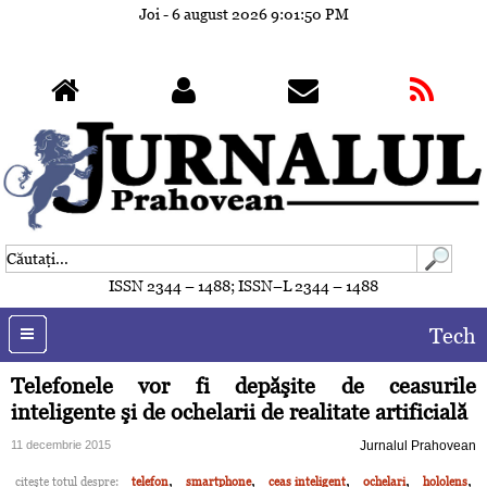
Joi - 6 august 2026
9:01:53 PM
ISSN 2344 – 1488; ISSN–L 2344 – 1488
Tech
Telefonele vor fi depăşite de ceasurile
inteligente şi de ochelarii de realitate artificială
11 decembrie 2015
Jurnalul Prahovean
,
,
,
,
,
citeşte totul despre:
telefon
smartphone
ceas inteligent
ochelari
hololens