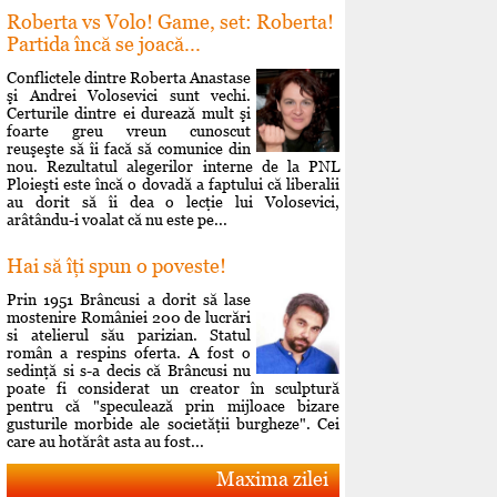
Roberta vs Volo! Game, set: Roberta!
Partida încă se joacă...
Conflictele dintre Roberta Anastase
şi Andrei Volosevici sunt vechi.
Certurile dintre ei durează mult şi
foarte greu vreun cunoscut
reuşeşte să îi facă să comunice din
nou. Rezultatul alegerilor interne de la PNL
Ploieşti este încă o dovadă a faptului că liberalii
au dorit să îi dea o lecţie lui Volosevici,
arâtându-i voalat că nu este pe...
Hai să îţi spun o poveste!
Prin 1951 Brâncusi a dorit să lase
mostenire României 200 de lucrări
si atelierul său parizian. Statul
român a respins oferta. A fost o
sedinţă si s-a decis că Brâncusi nu
poate fi considerat un creator în sculptură
pentru că "speculează prin mijloace bizare
gusturile morbide ale societăţii burgheze". Cei
care au hotărât asta au fost...
Maxima zilei