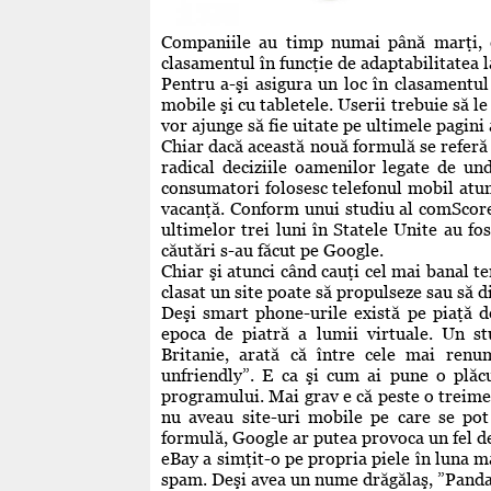
Companiile au timp numai până marţi, 
clasamentul în funcţie de adaptabilitatea l
Pentru a-şi asigura un loc în clasamentul 
mobile şi cu tabletele. Userii trebuie să le
vor ajunge să fie uitate pe ultimele pagini
Chiar dacă această nouă formulă se referă
radical deciziile oamenilor legate de un
consumatori folosesc telefonul mobil atun
vacanţă. Conform unui studiu al comScore 
ultimelor trei luni în Statele Unite au fo
căutări s-au făcut pe Google.
Chiar şi atunci când cauţi cel mai banal te
clasat un site poate să propulseze sau să 
Deşi smart phone-urile există pe piaţă 
epoca de piatră a lumii virtuale. Un s
Britanie, arată că între cele mai ren
unfriendly”. E ca şi cum ai pune o plăc
programului. Mai grav e că peste o treime 
nu aveau site-uri mobile pe care se pot 
formulă, Google ar putea provoca un fel d
eBay a simţit-o pe propria piele în luna ma
spam. Deşi avea un nume drăgălaş, ”Panda 4