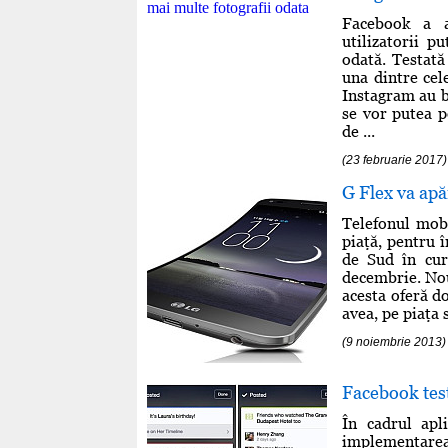
Facebook a a
utilizatorii 
odată. Testată
una dintre cel
Instagram au b
se vor putea p
de ...
(23 februarie 2017)
G Flex va apă
Telefonul mobi
piaţă, pentru î
de Sud în cur
decembrie. Nou
acesta oferă d
avea, pe piaţa 
(9 noiembrie 2013)
Facebook test
În cadrul apl
implementarea 