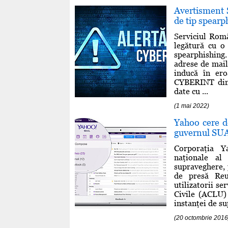
Avertisment 
de tip spearp
Serviciul Româ
legătură cu o
spearphishing. 
adrese de mail
inducă în ero
CYBERINT din 
date cu ...
(1 mai 2022)
Yahoo cere d
guvernul SU
Corporaţia Y
naţionale al
supraveghere, 
de presă Reu
utilizatorii s
Civile (ACLU)
instanţei de su
(20 octombrie 2016