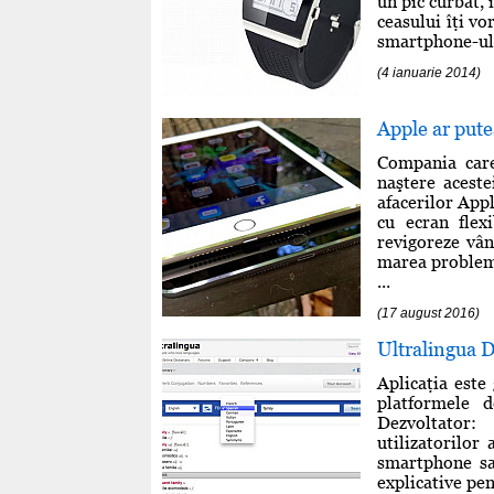
un pic curbat, 
ceasului îţi vo
smartphone-ulu
(4 ianuarie 2014)
Apple ar putea
Compania care
naştere aceste
afacerilor App
cu ecran flex
revigoreze vân
marea problemă 
...
(17 august 2016)
Ultralingua D
Aplicaţia este
platformele 
Dezvoltator: 
utilizatorilor
smartphone sau
explicative pen