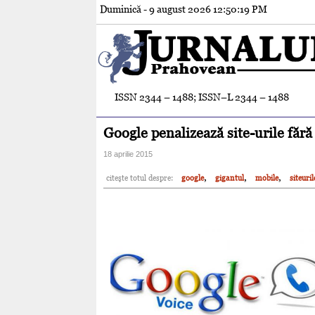
Duminică - 9 august 2026
12:50:20 PM
ISSN 2344 – 1488; ISSN–L 2344 – 1488
Google penalizează site-urile fără
18 aprilie 2015
,
,
,
citeşte totul despre:
google
gigantul
mobile
siteuril