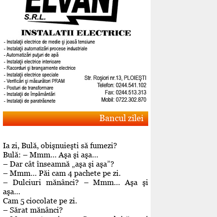
Bancul zilei
Ia zi, Bulă, obişnuieşti să fumezi?
Bulă: – Mmm… Aşa şi aşa…
– Dar cât înseamnă „aşa şi aşa”?
– Mmm… Păi cam 4 pachete pe zi.
– Dulciuri mănânci? – Mmm… Aşa şi
aşa…
Cam 5 ciocolate pe zi.
– Sărat mănânci?