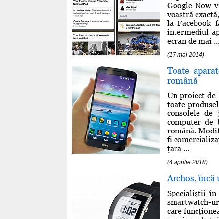
Google Now vi
voastră exactă,
la Facebook f
intermediul ap
ecran de mai ..
(17 mai 2014)
Toate aparat
română
Un proiect de 
toate produsele
consolele de j
computer de b
română. Modifi
fi comercializ
ţara ...
(4 aprilie 2018)
Archos, încă 
Specialiştii î
smartwatch-uri
care funcţione