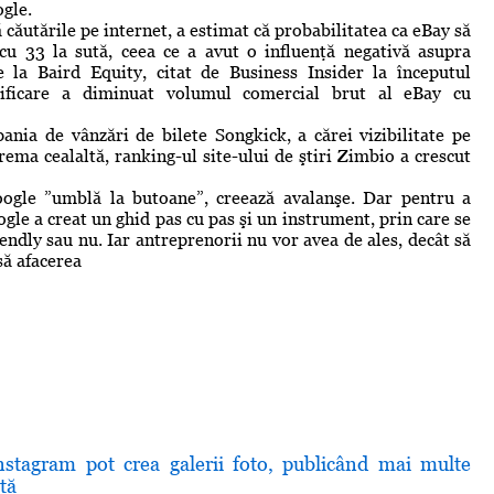
ogle.
căutările pe internet, a estimat că probabilitatea ca eBay să
t cu 33 la sută, ceea ce a avut o influenţă negativă asupra
e la Baird Equity, citat de Business Insider la începutul
dificare a diminuat volumul comercial brut al eBay cu
ia de vânzări de bilete Songkick, a cărei vizibilitate pe
ema cealaltă, ranking-ul site-ului de ştiri Zimbio a crescut
oogle ”umblă la butoane”, creează avalanşe. Dar pentru a
gle a creat un ghid pas cu pas şi un instrument, prin care se
endly sau nu. Iar antreprenorii nu vor avea de ales, decât să
usă afacerea
 Instagram pot crea galerii foto, publicând mai multe
tă