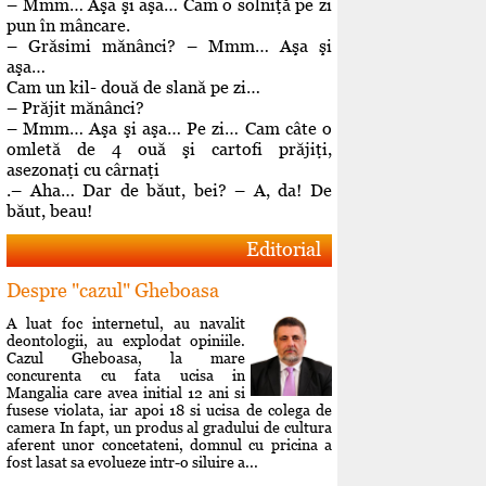
– Mmm… Aşa şi aşa… Cam o solniţă pe zi
pun în mâncare.
– Grăsimi mănânci? – Mmm… Aşa şi
aşa…
Cam un kil- două de slană pe zi…
– Prăjit mănânci?
– Mmm… Aşa şi aşa… Pe zi… Cam câte o
omletă de 4 ouă şi cartofi prăjiţi,
asezonaţi cu cârnaţi
.– Aha… Dar de băut, bei? – A, da! De
băut, beau!
Editorial
Despre "cazul" Gheboasa
A luat foc internetul, au navalit
deontologii, au explodat opiniile.
Cazul Gheboasa, la mare
concurenta cu fata ucisa in
Mangalia care avea initial 12 ani si
fusese violata, iar apoi 18 si ucisa de colega de
camera In fapt, un produs al gradului de cultura
aferent unor concetateni, domnul cu pricina a
fost lasat sa evolueze intr-o siluire a...