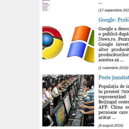
...
(17 septembrie 201
Google: Prob
Google a desco
o publică după 
News.ro. Pentr
Google invest
altor producă
producătorilo
acestea să ...
(1 noiembrie 2016)
Peste jumătat
Populaţia de i
în prezent 700
reprezentând 
Beijingul cont
AFP. China av
persoane care 
arătat ...
(4 august 2016)