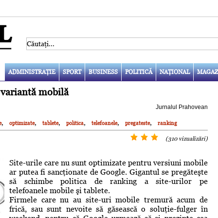
ADMINISTRAŢIE
SPORT
BUSINESS
POLITICĂ
NAŢIONAL
MAGAZ
 variantă mobilă
Jurnalul Prahovean
,
,
,
,
,
,
e
optimizate
tablete
politica
telefoanele
pregateste
ranking
(310 vizualizări)
Site-urile care nu sunt optimizate pentru versiuni mobile
ar putea fi sancţionate de Google. Gigantul se pregăteşte
să schimbe politica de ranking a site-urilor pe
telefoanele mobile şi tablete.
Firmele care nu au site-uri mobile tremură acum de
frică, sau sunt nevoite să găsească o soluţie-fulger în