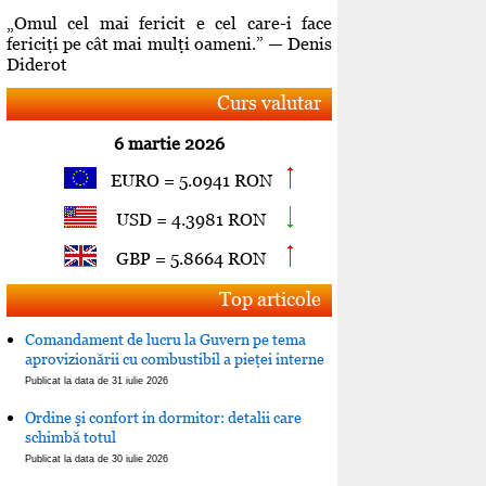
„Omul cel mai fericit e cel care-i face
fericiţi pe cât mai mulţi oameni.” — Denis
Diderot
Curs valutar
6 martie 2026
EURO = 5.0941 RON
USD = 4.3981 RON
GBP = 5.8664 RON
Top articole
Comandament de lucru la Guvern pe tema
aprovizionării cu combustibil a pieţei interne
Publicat la data de 31 iulie 2026
Ordine şi confort in dormitor: detalii care
schimbă totul
Publicat la data de 30 iulie 2026