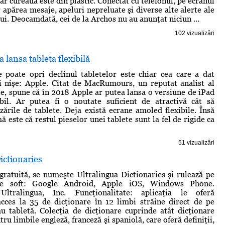
iar cureaua este din plastic. Conectat cu telefonul, pe ecranul
r apărea mesaje, apeluri nepreluate şi diverse alte alerte ale
i. Deocamdată, cei de la Archos nu au anunţat niciun ...
102 vizualizări
 lansa tableta flexibilă
 poate opri declinul tabletelor este chiar cea care a dat
i nişe: Apple. Citat de MacRumours, un reputat analist al
le, spune că în 2018 Apple ar putea lansa o versiune de iPad
ibil. Ar putea fi o noutate suficient de atractivă cât să
zările de tablete. Deja există ecrane amoled flexibile. Însă
este că restul pieselor unei tablete sunt la fel de rigide ca
51 vizualizări
ictionaries
 gratuită, se numeşte Ultralingua Dictionaries şi rulează pe
de soft: Google Android, Apple iOS, Windows Phone.
Ultralingua, Inc. Funcţionalitate: aplicaţia le oferă
 acces la 35 de dicţionare în 12 limbi străine direct de pe
 tabletă. Colecţia de dicţionare cuprinde atât dicţionare
tru limbile engleză, franceză şi spaniolă, care oferă definiţii,