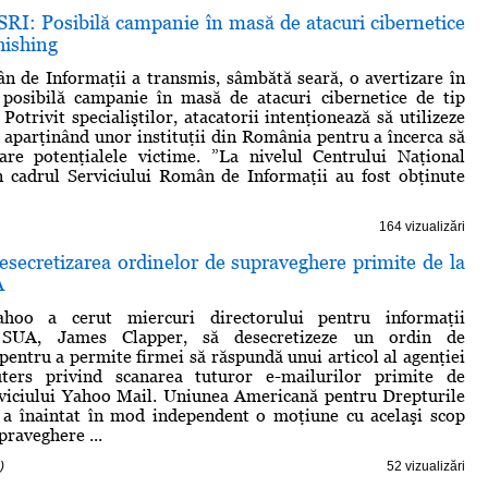
SRI: Posibilă campanie în masă de atacuri cibernetice
hishing
n de Informaţii a transmis, sâmbătă seară, o avertizare în
 posibilă campanie în masă de atacuri cibernetice de tip
Potrivit specialiştilor, atacatorii intenţionează să utilizeze
 aparţinând unor instituţii din România pentru a încerca să
are potenţialele victime. ”La nivelul Centrului Naţional
cadrul Serviciului Român de Informaţii au fost obţinute
164 vizualizări
esecretizarea ordinelor de supraveghere primite de la
A
ahoo a cerut miercuri directorului pentru informaţii
 SUA, James Clapper, să desecretizeze un ordin de
pentru a permite firmei să răspundă unui articol al agenţiei
ters privind scanarea tuturor e-mailurilor primite de
erviciului Yahoo Mail. Uniunea Americană pentru Drepturile
 a înaintat în mod independent o moţiune cu acelaşi scop
praveghere ...
)
52 vizualizări