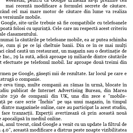
weekend, pentru că Google urmează să-şi prezinte cea
mai recentă modificare a formulei secrete de căutare.
când cel mai mare motor de căutare din lume va realiza
a versiunile mobile.
Google, site-urile trebuie să fie compatibile cu telefoanele
 poată folosi cu uşurinţă. Cele care nu respectă acest criteriu
 ale clasamentului.
 numai la căutările pe telefoane mobile, ea ar putea schimba
de, cum şi pe ce îşi cheltuie banii. Din ce în ce mai mulţi
ci când caută un restaurant, un magazin sau o destinaţie de
Inc., 29 la sută, adică aproape 19 miliarde dintre căutările
st efectuate pe telefonul mobil. Iar aproape două treimi din
rmen pe Google, găseşti mii de rezultate. Iar locul pe care e
distrugă o companie.
de ceva timp, multe companii au rămas în urmă, blocate în
tudiu publicat de Internet Advertising Bureau, din Marea
umite 250 de companii din UK, una din zece e ”mobile-
uţă pe care scrie ”Închis” pe uşa unui magazin, în timpul
dintre magazinele online, care au participat la acest studiu,
face tranzacţii. Experţii avertizează că prin această nouă
e apocalipsă în mediul online.
i, anul trecut, când Google a venit cu un update la filtrul de
.0”, această modificare a distrus peste noapte vizibilitatea