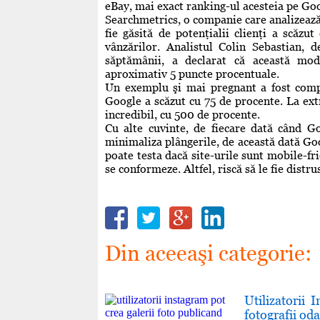
eBay, mai exact ranking-ul acesteia pe Go
Searchmetrics, o companie care analizează 
fie găsită de potenţialii clienţi a scăzu
vânzărilor. Analistul Colin Sebastian, d
săptămânii, a declarat că această mo
aproximativ 5 puncte procentuale.
Un exemplu şi mai pregnant a fost compan
Google a scăzut cu 75 de procente. La extr
incredibil, cu 500 de procente.
Cu alte cuvinte, de fiecare dată când G
minimaliza plângerile, de această dată Goo
poate testa dacă site-urile sunt mobile-fri
se conformeze. Altfel, riscă să le fie distr
Din aceeaşi categorie:
Utilizatorii
fotografii oda