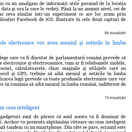
n cu un amalgam de informaţii utile pornind de la locaţia
 data şi ora la care le vedeţi. Până la un anumit nivel, cei de
ac ceva similar într-un experiment ce are loc acum prin
licaţiei Facebook de iOS. Ilustrate în cele două capturi de
.
66 vizualizări
ele electronice vor avea meniul şi setările în limba
lege care va fi discutat de parlamentarii români prevede că
 electronice şi electrocasnice, cum ar fi telefoanele mobile,
ocuri, calculatoarele, chiar maşinile şi utilajele care au
ord şi GPS, trebuie să aibă meniul şi setările în limba
carea legii prevede ca toate produsele electronice care vor
ate în românia să aibă meniul în limba română, indiferent de
74 vizualizări
un ceas inteligent
n gadgeturi sunt de părere că anul acesta va fi dominat de
. Archos va prezenta săptămâna viitoare un ceas inteligent
ază tandem cu un smartphone. Din câte se pare, ecranul este