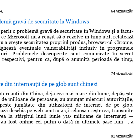
4)
64 vizualizări
lemă gravă de securitate la Windows!
perit o problemă gravă de securitate în Windows şi a făcut-
ce Microsoft nu a reuşit să o rezolve în timp util, relatează
u a creşte securitatea propriul produs, browser-ul Chrome,
ighează eventuale vulnerabilităţi inclusiv în programele
tori. Problemele descoperite sunt comunicate în secret
r respectivi, pentru ca, după o anumită perioadă de timp,
74 vizualizări
e din internauţii de pe glob sunt chinezi
nternauţi din China, deja cea mai mare din lume, depăşeşte
 de milioane de persoane, au anunţat miercuri autorităţile,
peste jumătate din utilizatorii de internet de pe glob.
ează deschis pe web pentru a-şi relansa creşterea, transmite
ea la sfârşitul lunii iunie 710 milioane de internauţi —
au fost online cel puţin o dată în ultimele şase luni—, a
92 vizualizări