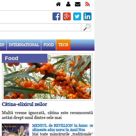
IN
INTERNATIONAL
FOOD
TECH
Food
Cătina-elixirul zeilor
Multă vreme ignorată, cătina este recunoscută
astăzi drept unul dintre cele mai
MENIUL de REVELION în lume: ce
alimente aduc noroc în Anul Nou
Mai toate mâncărurile „tradiţionale”