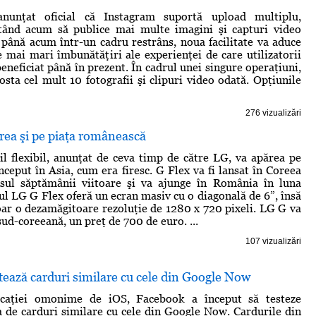
nunţat oficial că Instagram suportă upload multiplu,
putând acum să publice mai multe imagini şi capturi video
 până acum într-un cadru restrâns, noua facilitate va aduce
e mai mari îmbunătăţiri ale experienţei de care utilizatorii
eneficiat până în prezent. În cadrul unei singure operaţiuni,
osta cel mult 10 fotografii şi clipuri video odată. Opţiunile
276 vizualizări
rea şi pe piaţa românească
l flexibil, anunţat de ceva timp de către LG, va apărea pe
nceput în Asia, cum era firesc. G Flex va fi lansat în Coreea
sul săptămânii viitoare şi va ajunge în România în luna
l LG G Flex oferă un ecran masiv cu o diagonală de 6”, însă
oar o dezamăgitoare rezoluţie de 1280 x 720 pixeli. LG G va
sud-coreeană, un preţ de 700 de euro. ...
107 vizualizări
ează carduri similare cu cele din Google Now
icaţiei omonime de iOS, Facebook a început să testeze
de carduri similare cu cele din Google Now. Cardurile din