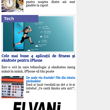
pentru noaptea dintre ani sunt
gândite în raport
Tech
Cele mai bune 4 aplicaţii de fitness şi
sănătate pentru iPhone
Într-o eră în care tehnologia și sănătatea merg
mână în mână, iPhone-ul tău poate
De unde vin fructele? File din istoria
păcănelelor
Dacă ai jucat vreodată un slot și te-ai
întrebat „Ce caută lămâia asta aici?”,
nu