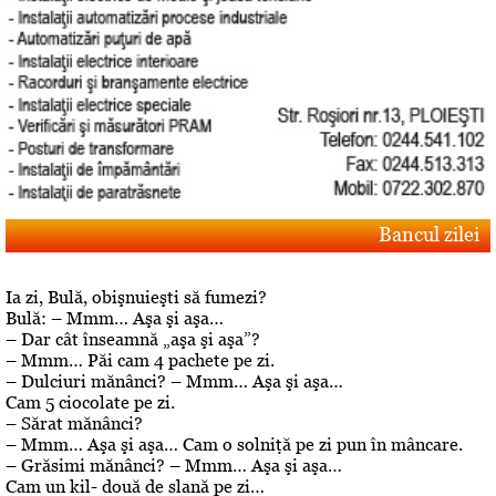
Bancul zilei
Ia zi, Bulă, obişnuieşti să fumezi?
Bulă: – Mmm… Aşa şi aşa…
– Dar cât înseamnă „aşa şi aşa”?
– Mmm… Păi cam 4 pachete pe zi.
– Dulciuri mănânci? – Mmm… Aşa şi aşa…
Cam 5 ciocolate pe zi.
– Sărat mănânci?
– Mmm… Aşa şi aşa… Cam o solniţă pe zi pun în mâncare.
– Grăsimi mănânci? – Mmm… Aşa şi aşa…
Cam un kil- două de slană pe zi…