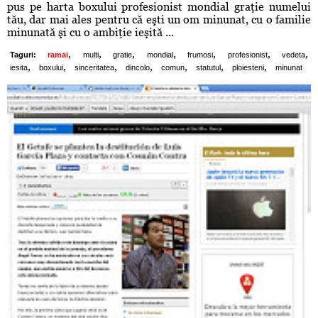
pus pe harta boxului profesionist mondial graţie numelui
tău, dar mai ales pentru că eşti un om minunat, cu o familie
minunată şi cu o ambiţie ieşită ...
,
,
,
,
,
,
,
Taguri:
ramai
multi
gratie
mondial
frumosi
profesionist
vedeta
,
,
,
,
,
,
,
iesita
boxului
sinceritatea
dincolo
comun
statutul
ploiesteni
minunat