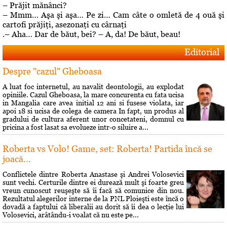
– Prăjit mănânci?
– Mmm… Aşa şi aşa… Pe zi… Cam câte o omletă de 4 ouă şi
cartofi prăjiţi, asezonaţi cu cârnaţi
.– Aha… Dar de băut, bei? – A, da! De băut, beau!
Editorial
Despre "cazul" Gheboasa
A luat foc internetul, au navalit deontologii, au explodat
opiniile. Cazul Gheboasa, la mare concurenta cu fata ucisa
in Mangalia care avea initial 12 ani si fusese violata, iar
apoi 18 si ucisa de colega de camera In fapt, un produs al
gradului de cultura aferent unor concetateni, domnul cu
pricina a fost lasat sa evolueze intr-o siluire a...
Roberta vs Volo! Game, set: Roberta! Partida încă se
joacă...
Conflictele dintre Roberta Anastase şi Andrei Volosevici
sunt vechi. Certurile dintre ei durează mult şi foarte greu
vreun cunoscut reuşeşte să îi facă să comunice din nou.
Rezultatul alegerilor interne de la PNL Ploieşti este încă o
dovadă a faptului că liberalii au dorit să îi dea o lecţie lui
Volosevici, arâtându-i voalat că nu este pe...