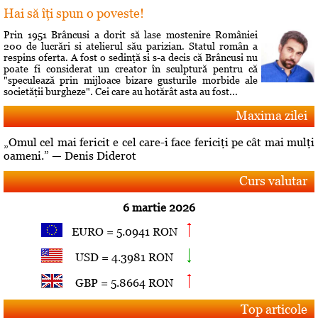
Hai să îţi spun o poveste!
Prin 1951 Brâncusi a dorit să lase mostenire României
200 de lucrări si atelierul său parizian. Statul român a
respins oferta. A fost o sedinţă si s-a decis că Brâncusi nu
poate fi considerat un creator în sculptură pentru că
"speculează prin mijloace bizare gusturile morbide ale
societăţii burgheze". Cei care au hotărât asta au fost...
Maxima zilei
„Omul cel mai fericit e cel care-i face fericiţi pe cât mai mulţi
oameni.” — Denis Diderot
Curs valutar
6 martie 2026
EURO = 5.0941 RON
USD = 4.3981 RON
GBP = 5.8664 RON
Top articole