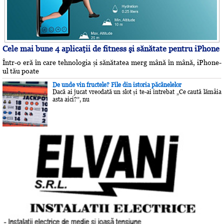
Cele mai bune 4 aplicaţii de fitness şi sănătate pentru iPhone
Într-o eră în care tehnologia și sănătatea merg mână în mână, iPhone-
ul tău poate
De unde vin fructele? File din istoria păcănelelor
Dacă ai jucat vreodată un slot și te-ai întrebat „Ce caută lămâia
asta aici?”, nu