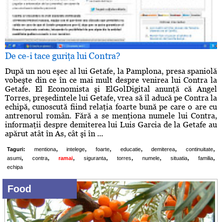
De ce-i tace guriţa lui Contra?
După un nou eşec al lui Getafe, la Pamplona, presa spaniolă
vobeşte din ce în ce mai mult despre venirea lui Contra la
Getafe. El Economista şi ElGolDigital anunţă că Angel
Torres, preşedintele lui Getafe, vrea să îl aducă pe Contra la
echipă, cunoscută fiind relaţia foarte bună pe care o are cu
antrenorul român. Fără a se menţiona numele lui Contra,
informaţii despre demiterea lui Luis Garcia de la Getafe au
apărut atât în As, cât şi în ...
,
,
,
,
,
,
Taguri:
mentiona
intelege
foarte
educatie
demiterea
continuitate
,
,
,
,
,
,
,
,
asumi
contra
ramai
siguranta
torres
numele
situatia
familia
echipa
Food