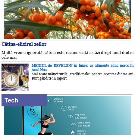
Cătina-elixirul zeilor
Multă vreme ignorată, cătina este recunoscută astăzi drept unul dintre
cele mai
MENIUL de REVELION în lume: ce alimente aduc noroc în
Anul Nou
Mai toate mâncărurile „tradiţionale” pentru noaptea dintre ani
sunt gândite în raport
Tech