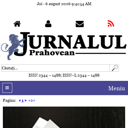
Joi - 6 august 2026
9:41:56 AM
ISSN 2344 – 1488; ISSN–L 2344 – 1488
Meniu
Pagina:
«
1
»
«2»