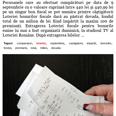
Persoanele care au efectuat cumpărături pe data de 9
septembrie cu o valoare cuprinsă între 440 lei şi 440,99 lei
pe un singur bon fiscal se pot număra printre câştigătorii
Loteriei bonurilor fiscale dacă au păstrat dovada, fondul
total de un milion de lei fiind împărţit la maxim 100 de
premianţi. Extragerea Loteriei fiscale pentru bonurile
emise în mai a fost organizată duminică, în studioul TV al
Loteriei Române. După extragerea bilelor ...
,
,
,
,
,
,
Taguri:
cumparaturi
loteriei
septembrie
castigatorii
impartit
bonurilor
,
,
,
,
fondul
premianti
total
milion
dovada