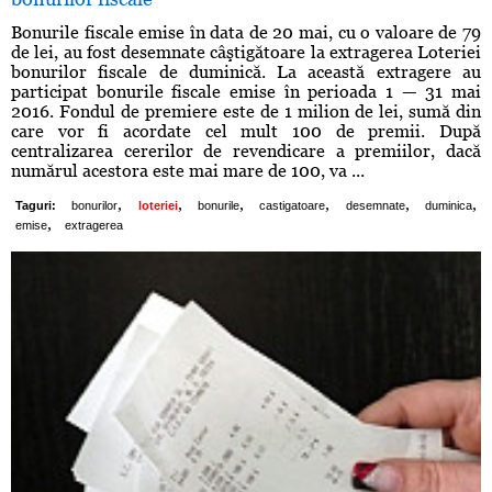
Bonurile fiscale emise în data de 20 mai, cu o valoare de 79
de lei, au fost desemnate câştigătoare la extragerea Loteriei
bonurilor fiscale de duminică. La această extragere au
participat bonurile fiscale emise în perioada 1 — 31 mai
2016. Fondul de premiere este de 1 milion de lei, sumă din
care vor fi acordate cel mult 100 de premii. După
centralizarea cererilor de revendicare a premiilor, dacă
numărul acestora este mai mare de 100, va ...
,
,
,
,
,
,
Taguri:
bonurilor
loteriei
bonurile
castigatoare
desemnate
duminica
,
emise
extragerea