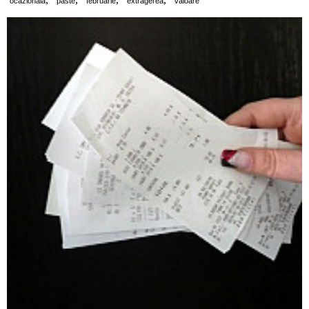
ocazionala
paste
februarie
extragerea
valoare