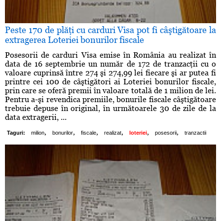
Peste 170 de plăţi cu carduri Visa pot fi câştigătoare la
extragerea Loteriei bonurilor fiscale
Posesorii de carduri Visa emise în România au realizat în
data de 16 septembrie un număr de 172 de tranzacţii cu o
valoare cuprinsă între 274 şi 274,99 lei fiecare şi ar putea fi
printre cei 100 de câştigători ai Loteriei bonurilor fiscale,
prin care se oferă premii în valoare totală de 1 milion de lei.
Pentru a-şi revendica premiile, bonurile fiscale câştigătoare
trebuie depuse în original, în următoarele 30 de zile de la
data extragerii, ...
,
,
,
,
,
,
Taguri:
milion
bonurilor
fiscale
realizat
loteriei
posesorii
tranzactii