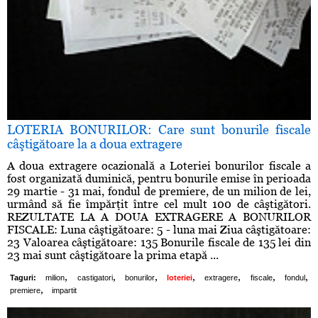
LOTERIA BONURILOR: Care sunt bonurile fiscale
câştigătoare la a doua extragere
A doua extragere ocazională a Loteriei bonurilor fiscale a
fost organizată duminică, pentru bonurile emise în perioada
29 martie - 31 mai, fondul de premiere, de un milion de lei,
urmând să fie împărţit între cel mult 100 de câştigători.
REZULTATE LA A DOUA EXTRAGERE A BONURILOR
FISCALE: Luna câştigătoare: 5 - luna mai Ziua câştigătoare:
23 Valoarea câştigătoare: 135 Bonurile fiscale de 135 lei din
23 mai sunt câştigătoare la prima etapă ...
,
,
,
,
,
,
,
Taguri:
milion
castigatori
bonurilor
loteriei
extragere
fiscale
fondul
,
premiere
impartit