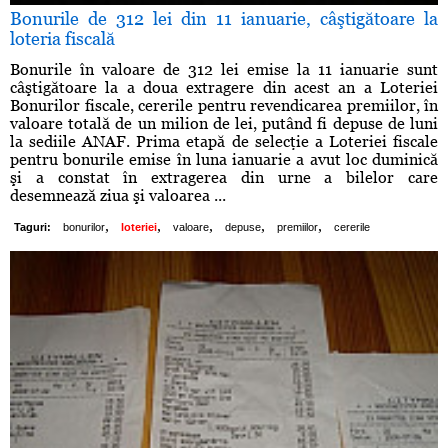
Bonurile de 312 lei din 11 ianuarie, câştigătoare la
loteria fiscală
Bonurile în valoare de 312 lei emise la 11 ianuarie sunt
câştigătoare la a doua extragere din acest an a Loteriei
Bonurilor fiscale, cererile pentru revendicarea premiilor, în
valoare totală de un milion de lei, putând fi depuse de luni
la sediile ANAF. Prima etapă de selecţie a Loteriei fiscale
pentru bonurile emise în luna ianuarie a avut loc duminică
şi a constat în extragerea din urne a bilelor care
desemnează ziua şi valoarea ...
,
,
,
,
,
Taguri:
bonurilor
loteriei
valoare
depuse
premiilor
cererile