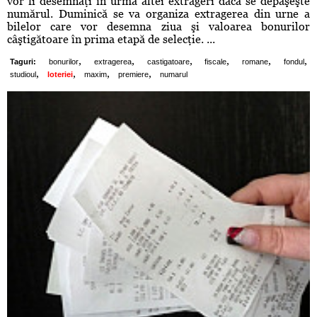
vor fi desemnaţi în urma altei extrageri dacă se depăşeşte
numărul. Duminică se va organiza extragerea din urne a
bilelor care vor desemna ziua şi valoarea bonurilor
câştigătoare în prima etapă de selecţie. ...
,
,
,
,
,
,
Taguri:
bonurilor
extragerea
castigatoare
fiscale
romane
fondul
,
,
,
,
studioul
loteriei
maxim
premiere
numarul