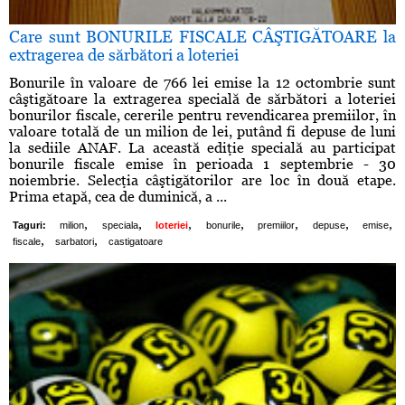
Care sunt BONURILE FISCALE CÂŞTIGĂTOARE la
extragerea de sărbători a loteriei
Bonurile în valoare de 766 lei emise la 12 octombrie sunt
câştigătoare la extragerea specială de sărbători a loteriei
bonurilor fiscale, cererile pentru revendicarea premiilor, în
valoare totală de un milion de lei, putând fi depuse de luni
la sediile ANAF. La această ediţie specială au participat
bonurile fiscale emise în perioada 1 septembrie - 30
noiembrie. Selecţia câştigătorilor are loc în două etape.
Prima etapă, cea de duminică, a ...
,
,
,
,
,
,
,
Taguri:
milion
speciala
loteriei
bonurile
premiilor
depuse
emise
,
,
fiscale
sarbatori
castigatoare