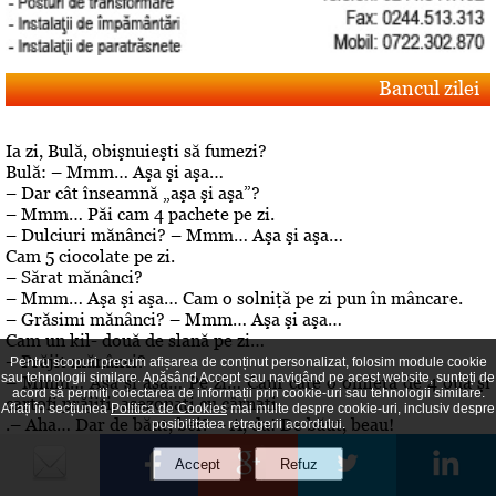
Bancul zilei
Ia zi, Bulă, obişnuieşti să fumezi?
Bulă: – Mmm… Aşa şi aşa…
– Dar cât înseamnă „aşa şi aşa”?
– Mmm… Păi cam 4 pachete pe zi.
– Dulciuri mănânci? – Mmm… Aşa şi aşa…
Cam 5 ciocolate pe zi.
– Sărat mănânci?
– Mmm… Aşa şi aşa… Cam o solniţă pe zi pun în mâncare.
– Grăsimi mănânci? – Mmm… Aşa şi aşa…
Cam un kil- două de slană pe zi…
– Prăjit mănânci?
Pentru scopuri precum afișarea de conținut personalizat, folosim module cookie
sau tehnologii similare. Apăsând Accept sau navigând pe acest website, sunteți de
– Mmm… Aşa şi aşa… Pe zi… Cam câte o omletă de 4 ouă şi
acord să permiți colectarea de informații prin cookie-uri sau tehnologii similare.
cartofi prăjiţi, asezonaţi cu cârnaţi
Aflați în secțiunea
Politica de Cookies
mai multe despre cookie-uri, inclusiv despre
.– Aha… Dar de băut, bei? – A, da! De băut, beau!
posibilitatea retragerii acordului.
Editorial