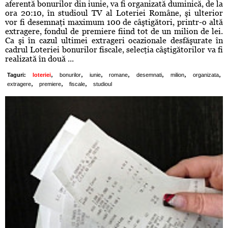
aferentă bonurilor din iunie, va fi organizată duminică, de la
ora 20:10, în studioul TV al Loteriei Române, şi ulterior
vor fi desemnaţi maximum 100 de câştigători, printr-o altă
extragere, fondul de premiere fiind tot de un milion de lei.
Ca şi în cazul ultimei extrageri ocazionale desfăşurate în
cadrul Loteriei bonurilor fiscale, selecţia câştigătorilor va fi
realizată în două ...
,
,
,
,
,
,
,
Taguri:
loteriei
bonurilor
iunie
romane
desemnati
milion
organizata
,
,
,
extragere
premiere
fiscale
studioul