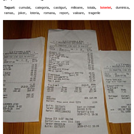
,
,
,
,
,
,
,
Taguri:
cumulat
categoria
castiguri
milioane
totala
loteriei
duminica
,
,
,
,
,
,
ramas
joker
loteria
romana
report
valoare
tragerile