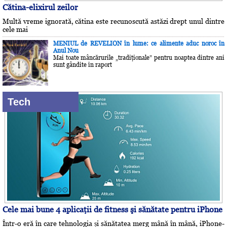
Cătina-elixirul zeilor
Multă vreme ignorată, cătina este recunoscută astăzi drept unul dintre
cele mai
MENIUL de REVELION în lume: ce alimente aduc noroc în
Anul Nou
Mai toate mâncărurile „tradiţionale” pentru noaptea dintre ani
sunt gândite în raport
Tech
Cele mai bune 4 aplicaţii de fitness şi sănătate pentru iPhone
Într-o eră în care tehnologia și sănătatea merg mână în mână, iPhone-