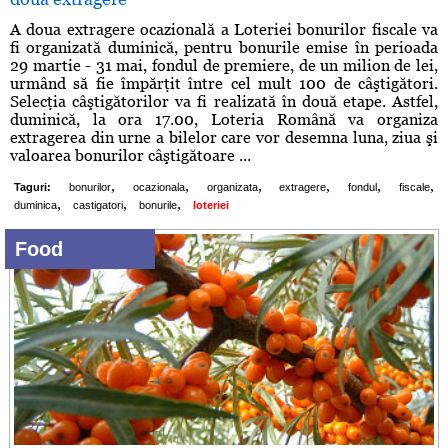
A doua extragere ocazională a Loteriei bonurilor fiscale va
fi organizată duminică, pentru bonurile emise în perioada
29 martie - 31 mai, fondul de premiere, de un milion de lei,
urmând să fie împărţit între cel mult 100 de câştigători.
Selecţia câştigătorilor va fi realizată în două etape. Astfel,
duminică, la ora 17.00, Loteria Română va organiza
extragerea din urne a bilelor care vor desemna luna, ziua şi
valoarea bonurilor câştigătoare ...
,
,
,
,
,
,
Taguri:
bonurilor
ocazionala
organizata
extragere
fondul
fiscale
,
,
,
duminica
castigatori
bonurile
loteriei
Food