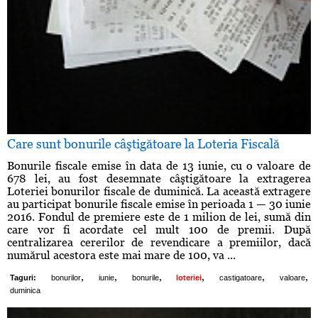
Care sunt bonurile câştigătoare la Loteria Fiscală
Bonurile fiscale emise în data de 13 iunie, cu o valoare de
678 lei, au fost desemnate câştigătoare la extragerea
Loteriei bonurilor fiscale de duminică. La această extragere
au participat bonurile fiscale emise în perioada 1 — 30 iunie
2016. Fondul de premiere este de 1 milion de lei, sumă din
care vor fi acordate cel mult 100 de premii. După
centralizarea cererilor de revendicare a premiilor, dacă
numărul acestora este mai mare de 100, va ...
,
,
,
,
,
,
Taguri:
bonurilor
iunie
bonurile
loteriei
castigatoare
valoare
duminica