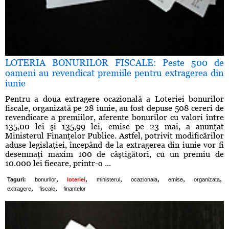
LOTERIA BONURILOR FISCALE: Peste 500 de
oameni au revendicat premiile pentru extragerea din
iunie
Pentru a doua extragere ocazională a Loteriei bonurilor
fiscale, organizată pe 28 iunie, au fost depuse 508 cereri de
revendicare a premiilor, aferente bonurilor cu valori între
135,00 lei şi 135,99 lei, emise pe 23 mai, a anunţat
Ministerul Finanţelor Publice. Astfel, potrivit modificărilor
aduse legislaţiei, începând de la extragerea din iunie vor fi
desemnaţi maxim 100 de câştigători, cu un premiu de
10.000 lei fiecare, printr-o ...
,
,
,
,
,
,
Taguri:
bonurilor
loteriei
ministerul
ocazionala
emise
organizata
,
,
extragere
fiscale
finantelor