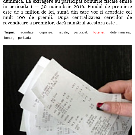
duminică. La extragere au participat bonurile fiscale emise
în perioada 1 — 30 noiembrie 2016. Fondul de premiere
este de 1 milion de lei, sumă din care vor fi acordate cel
mult 100 de premii. După centralizarea cererilor de
revendicare a premiilor, dacă numărul acestora este ...
,
,
,
,
,
,
Taguri:
acordate
cuprinse
fiscale
participat
loteriei
determinarea
,
bonuri
perioada