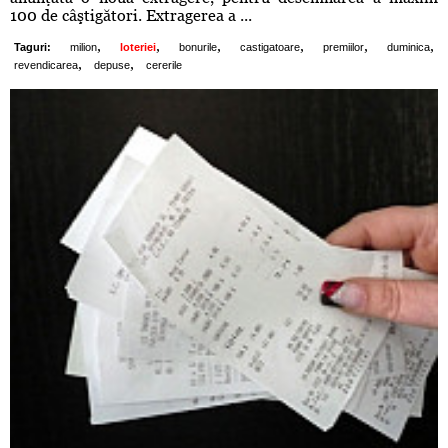
100 de câştigători. Extragerea a ...
,
,
,
,
,
,
Taguri:
milion
loteriei
bonurile
castigatoare
premiilor
duminica
,
,
revendicarea
depuse
cererile