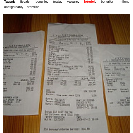
,
,
,
,
,
,
,
Taguri:
fiscale
bonurile
totala
valoare
loteriei
bonurilor
milion
,
castigatoare
premiilor