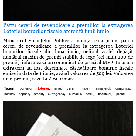
Patru cereri de revendicare a premiilor la extragerea
Loteriei bonurilor fiscale aferentă lunii iunie
Ministerul Finanţelor Publice a anunţat că a primit patru
cereri de revendicare a premiilor la extragerea Loteriei
bonurilor fiscale din luna iunie, nefiind astfel depăşit
numărul maxim de premii stabilit de lege (cel mult 100 de
premii), informează un comunicat de presă al MFP. În urma
extragerii au fost desemnate câştigătoare bonurile fiscale
emise în data de 1 iunie, având valoarea de 509 lei. Valoarea
unui premiu, rezultată ca urmare ...
,
,
,
,
,
,
,
Taguri:
bonurilor
loteriei
iunie
cereri
maxim
ministerul
comunicat
,
,
,
,
,
,
,
nefiind
depasit
stabilit
extragerea
numarul
patru
finantelor
premii