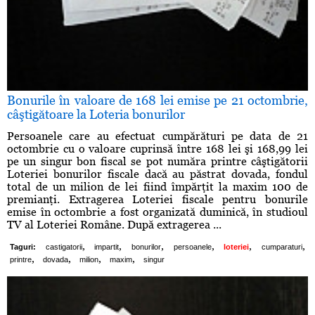
Bonurile în valoare de 168 lei emise pe 21 octombrie,
câştigătoare la Loteria bonurilor
Persoanele care au efectuat cumpărături pe data de 21
octombrie cu o valoare cuprinsă între 168 lei şi 168,99 lei
pe un singur bon fiscal se pot număra printre câştigătorii
Loteriei bonurilor fiscale dacă au păstrat dovada, fondul
total de un milion de lei fiind împărţit la maxim 100 de
premianţi. Extragerea Loteriei fiscale pentru bonurile
emise în octombrie a fost organizată duminică, în studioul
TV al Loteriei Române. După extragerea ...
,
,
,
,
,
,
Taguri:
castigatorii
impartit
bonurilor
persoanele
loteriei
cumparaturi
,
,
,
,
printre
dovada
milion
maxim
singur