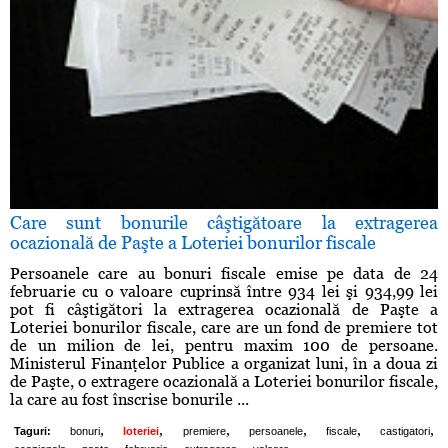
Care sunt bonurile câştigătoare la extragerea
ocazională de Paşte a Loteriei bonurilor fiscale
Persoanele care au bonuri fiscale emise pe data de 24
februarie cu o valoare cuprinsă între 934 lei şi 934,99 lei
pot fi câştigători la extragerea ocazională de Paşte a
Loteriei bonurilor fiscale, care are un fond de premiere tot
de un milion de lei, pentru maxim 100 de persoane.
Ministerul Finanţelor Publice a organizat luni, în a doua zi
de Paşte, o extragere ocazională a Loteriei bonurilor fiscale,
la care au fost înscrise bonurile ...
,
,
,
,
,
,
Taguri:
bonuri
loteriei
premiere
persoanele
fiscale
castigatori
,
,
,
,