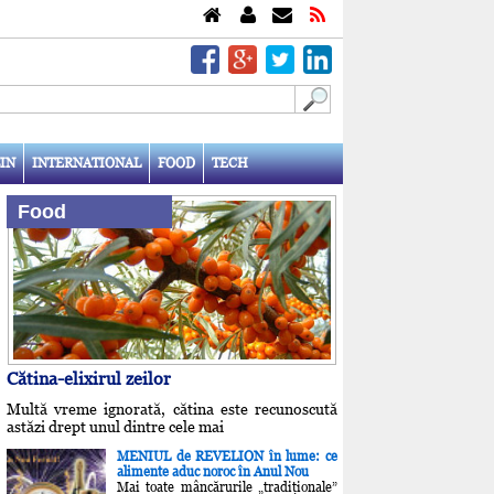
IN
INTERNATIONAL
FOOD
TECH
Food
Cătina-elixirul zeilor
Multă vreme ignorată, cătina este recunoscută
astăzi drept unul dintre cele mai
MENIUL de REVELION în lume: ce
alimente aduc noroc în Anul Nou
Mai toate mâncărurile „tradiţionale”