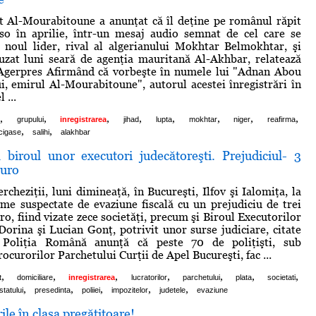
t Al-Mourabitoune a anunţat că îl deţine pe românul răpit
so în aprilie, într-un mesaj audio semnat de cel care se
 noul lider, rival al algerianului Mokhtar Belmokhtar, şi
fuzat luni seară de agenţia mauritană Al-Akhbar, relatează
 Agerpres Afirmând că vorbeşte în numele lui "Adnan Abou
, emirul Al-Mourabitoune", autorul acestei înregistrări în
 ...
,
,
,
,
,
,
,
,
grupului
inregistrarea
jihad
lupta
mokhtar
niger
reafirma
,
,
cigase
salihi
alakhbar
a biroul unor executori judecătoreşti. Prejudiciul- 3
euro
percheziţii, luni dimineaţă, în Bucureşti, Ilfov şi Ialomiţa, la
rme suspectate de evaziune fiscală cu un prejudiciu de trei
o, fiind vizate zece societăţi, precum şi Biroul Executorilor
Dorina şi Lucian Gonţ, potrivit unor surse judiciare, citate
 Poliţia Română anunţă că peste 70 de poliţişti, sub
curorilor Parchetului Curţii de Apel Bucureşti, fac ...
,
,
,
,
,
,
,
t
domiciliare
inregistrarea
lucratorilor
parchetului
plata
societati
,
,
,
,
,
statului
presedinta
poliiei
impozitelor
judetele
evaziune
ile în clasa pregătitoare!