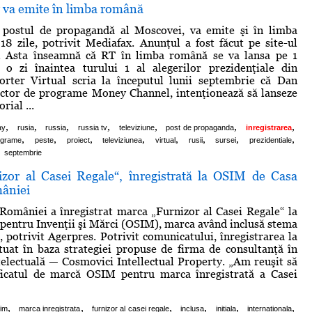
 va emite în limba română
 postul de propagandă al Moscovei, va emite şi în limba
8 zile, potrivit Mediafax. Anunţul a fost făcut pe site-ul
o. Asta înseamnă că RT în limba română se va lansa pe 1
 o zi înaintea turului 1 al alegerilor prezidenţiale din
rter Virtual scria la începutul lunii septembrie că Dan
ector de programe Money Channel, intenţionează să lanseze
rial ...
,
,
,
,
,
,
,
ay
rusia
russia
russia tv
televiziune
post de propaganda
inregistrarea
,
,
,
,
,
,
,
,
ograme
peste
proiect
televiziunea
virtual
rusii
sursei
prezidentiale
septembrie
zor al Casei Regale“, înregistrată la OSIM de Casa
âniei
României a înregistrat marca „Furnizor al Casei Regale“ la
t pentru Invenţii şi Mărci (OSIM), marca având inclusă stema
ă, potrivit Agerpres. Potrivit comunicatului, înregistrarea la
uat în baza strategiei propuse de firma de consultanţă în
telectuală — Cosmovici Intellectual Property. „Am reuşit să
ficatul de marcă OSIM pentru marca înregistrată a Casei
,
,
,
,
,
,
im
marca inregistrata
furnizor al casei regale
inclusa
initiala
internationala