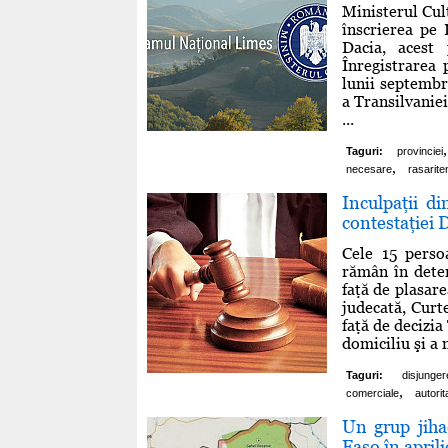
Ministerul Cul
înscrierea pe
Dacia, acest
Înregistrarea 
lunii septembri
a Transilvanie
...
,
Taguri:
provinciei
,
necesare
rasarite
Inculpaţii d
contestaţiei
Cele 15 perso
rămân în deten
faţă de plasare
judecată, Curt
faţă de decizia
domiciliu şi a 
Taguri:
disjunge
,
comerciale
autorita
Un grup jiha
Faso în aprili