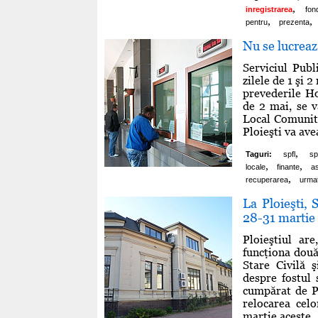
,
inregistrarea
fon
,
,
pentru
prezenta
Nu se lucrează
Serviciul Publ
zilele de 1 şi 2
prevederile Ho
de 2 mai, se v
Local Comunita
Ploieşti va ave
,
Taguri:
spfl
sp
,
,
locale
finante
as
,
recuperarea
urma
La Ploieşti,
28-31 martie
Ploieştiul ar
funcţiona două
Stare Civilă 
despre fostul 
cumpărat de P
relocarea celo
martie aceste ..