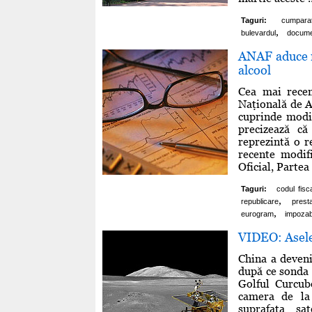
Taguri:
cumpara
,
bulevardul
docume
ANAF aduce mo
alcool
Cea mai recen
Naţională de A
cuprinde modi
precizează că
reprezintă o r
recente modif
Oficial, Partea I
Taguri:
codul fisc
,
republicare
prest
,
eurogram
impozab
VIDEO: Aselen
China a deveni
după ce sonda 
Golful Curcub
camera de la 
suprafaţa sa