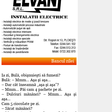
Bancul zilei
Ia zi, Bulă, obişnuieşti să fumezi?
Bulă: – Mmm… Aşa şi aşa…
– Dar cât înseamnă „aşa şi aşa”?
– Mmm… Păi cam 4 pachete pe zi.
– Dulciuri mănânci? – Mmm… Aşa şi
aşa…
Cam 5 ciocolate pe zi.
– Sărat mănânci?