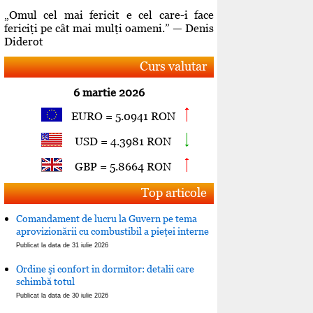
„Omul cel mai fericit e cel care-i face
fericiţi pe cât mai mulţi oameni.” — Denis
Diderot
Curs valutar
6 martie 2026
EURO = 5.0941 RON
USD = 4.3981 RON
GBP = 5.8664 RON
Top articole
Comandament de lucru la Guvern pe tema
aprovizionării cu combustibil a pieţei interne
Publicat la data de 31 iulie 2026
Ordine şi confort in dormitor: detalii care
schimbă totul
Publicat la data de 30 iulie 2026