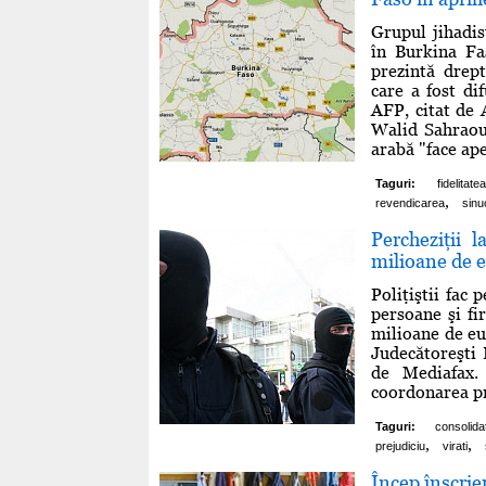
Grupul jihadis
în Burkina Fa
prezintă drept
care a fost di
AFP, citat de
Walid Sahraoui
arabă "face apel
Taguri:
fidelitatea
,
revendicarea
sinu
Percheziţii l
milioane de 
Poliţiştii fac 
persoane şi fi
milioane de eur
Judecătoreşti 
de Mediafax.
coordonarea pro
Taguri:
consolida
,
,
prejudiciu
virati
Încep înscrier