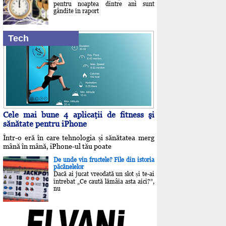
pentru noaptea dintre ani sunt
gândite în raport
Tech
Cele mai bune 4 aplicaţii de fitness şi
sănătate pentru iPhone
Într-o eră în care tehnologia și sănătatea merg
mână în mână, iPhone-ul tău poate
De unde vin fructele? File din istoria
păcănelelor
Dacă ai jucat vreodată un slot și te-ai
întrebat „Ce caută lămâia asta aici?”,
nu