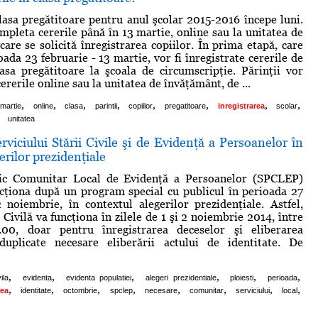
clasa pregătitoare pentru anul şcolar 2015-2016 începe luni.
ompleta cererile până în 13 martie, online sau la unitatea de
care se solicită înregistrarea copiilor. În prima etapă, care
oada 23 februarie - 13 martie, vor fi înregistrate cererile de
lasa pregătitoare la şcoala de circumscripţie. Părinţii vor
rerile online sau la unitatea de învăţământ, de ...
,
,
,
,
,
,
,
,
martie
online
clasa
parintii
copiilor
pregatitoare
inregistrarea
scolar
unitatea
viciului Stării Civile şi de Evidenţă a Persoanelor în
erilor prezidenţiale
lic Comunitar Local de Evidenţă a Persoanelor (SPCLEP)
ncţiona după un program special cu publicul în perioada 27
noiembrie, în contextul alegerilor prezidenţiale. Astfel,
 Civilă va funcţiona în zilele de 1 şi 2 noiembrie 2014, între
.00, doar pentru înregistrarea deceselor şi eliberarea
r duplicate necesare eliberării actului de identitate. De
,
,
,
,
,
,
ila
evidenta
evidenta populatiei
alegeri prezidentiale
ploiesti
perioada
,
,
,
,
,
,
,
,
rea
identitate
octombrie
spclep
necesare
comunitar
serviciului
local