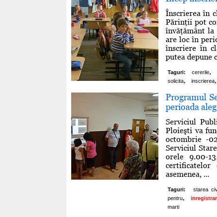
Înscrierea în 
Părinţii pot c
învăţământ la 
are loc în peri
înscriere în c
putea depune ce
,
Taguri:
cererile
,
,
solicita
inscrierea
Programul Ser
perioada aleg
Serviciul Pub
Ploieşti va fu
octombrie -02 
Serviciul Stare
orele 9.00-13
certificatelo
asemenea, ...
Taguri:
starea civ
,
pentru
inregistra
marti