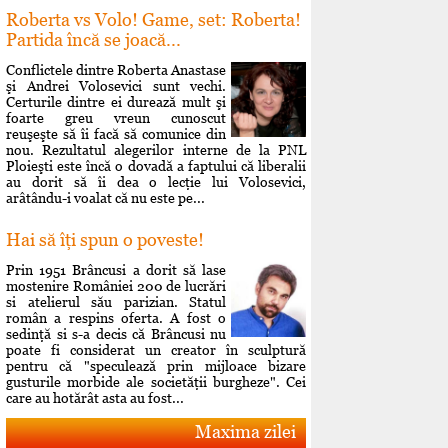
Roberta vs Volo! Game, set: Roberta!
Partida încă se joacă...
Conflictele dintre Roberta Anastase
şi Andrei Volosevici sunt vechi.
Certurile dintre ei durează mult şi
foarte greu vreun cunoscut
reuşeşte să îi facă să comunice din
nou. Rezultatul alegerilor interne de la PNL
Ploieşti este încă o dovadă a faptului că liberalii
au dorit să îi dea o lecţie lui Volosevici,
arâtându-i voalat că nu este pe...
Hai să îţi spun o poveste!
Prin 1951 Brâncusi a dorit să lase
mostenire României 200 de lucrări
si atelierul său parizian. Statul
român a respins oferta. A fost o
sedinţă si s-a decis că Brâncusi nu
poate fi considerat un creator în sculptură
pentru că "speculează prin mijloace bizare
gusturile morbide ale societăţii burgheze". Cei
care au hotărât asta au fost...
Maxima zilei