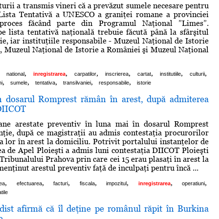
turii a transmis vineri că a prevăzut sumele necesare pentru
 Lista Tentativă a UNESCO a graniţei romane a provinciei
 proces făcând parte din Programul Naţional ”Limes”.
pe lista tentativă naţională trebuie făcută până la sfârşitul
e, iar instituţiile responsabile - Muzeul Naţional de Istorie
i, Muzeul Naţional de Istorie a României şi Muzeul Naţional
,
,
,
,
,
,
,
national
inregistrarea
carpatilor
inscrierea
cartat
institutiile
culturii
,
,
,
,
,
ni
sumele
tentativa
transilvaniei
responsabile
istorie
in dosarul Romprest rămân în arest, după admiterea
 DIICOT
ane arestate preventiv în luna mai în dosarul Romprest
ţie, după ce magistraţii au admis contestaţia procurorilor
a lor în arest la domiciliu. Potrivit portalului instanţelor de
ea de Apel Ploieşti a admis luni contestaţia DIICOT Ploieşti
 Tribunalului Prahova prin care cei 15 erau plasaţi în arest la
menţinut arestul preventiv faţă de inculpaţi pentru încă ...
,
,
,
,
,
,
,
rea
efectuarea
facturi
fiscala
impozitul
inregistrarea
operatiuni
tile
dist afirmă că îl deţine pe românul răpit în Burkina
e