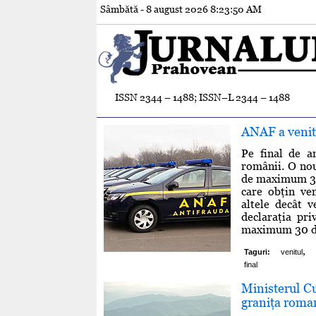
Sâmbătă - 8 august 2026
8:23:50 AM
ISSN 2344 – 1488; ISSN–L 2344 – 1488
ANAF a venit
Pe final de a
românii. O nou
de maximum 30 d
care obţin ven
altele decât v
declaraţia pr
maximum 30 de
,
Taguri:
venitul
final
Ministerul C
graniţa roman