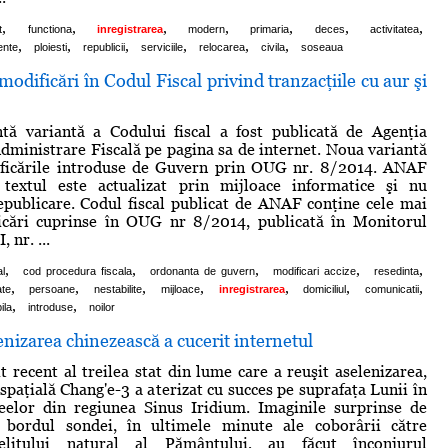
,
,
,
,
,
,
,
t
functiona
inregistrarea
modern
primaria
deces
activitatea
,
,
,
,
,
,
nte
ploiesti
republicii
serviciile
relocarea
civila
soseaua
dificări în Codul Fiscal privind tranzacţiile cu aur şi
tă variantă a Codului fiscal a fost publicată de Agenţia
dministrare Fiscală pe pagina sa de internet. Noua variantă
ficările introduse de Guvern prin OUG nr. 8/2014. ANAF
 textul este actualizat prin mijloace informatice şi nu
epublicare. Codul fiscal publicat de ANAF conţine cele mai
icări cuprinse în OUG nr 8/2014, publicată în Monitorul
, nr. ...
,
,
,
,
,
al
cod procedura fiscala
ordonanta de guvern
modificari accize
resedinta
,
,
,
,
,
,
,
ate
persoane
nestabilite
mijloace
inregistrarea
domiciliul
comunicatii
,
,
ila
introduse
noilor
izarea chinezească a cucerit internetul
t recent al treilea stat din lume care a reuşit aselenizarea,
spaţială Chang'e-3 a aterizat cu succes pe suprafaţa Lunii în
eelor din regiunea Sinus Iridium. Imaginile surprinse de
bordul sondei, în ultimele minute ale coborârii către
telitului natural al Pământului, au făcut înconjurul