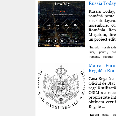
Russia Today
Russia Today,
română peste 1
russiatoday.r
noiembrie, cu
România. Repo
Muşetoiu, dir
un proiect edito
Taguri:
russia tod
,
,
lunii
pentru
pr
,
,
romana
reporter
Marca „Furni
Regală a Rom
Casa Regală a 
Oficiul de Sta
regală stilizat
OSIM s-a efect
proprietate in
obţinem certi
Regale ...
,
Taguri:
casa
os