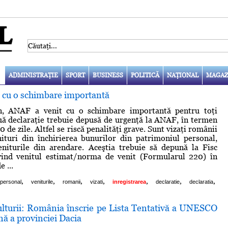
ADMINISTRAŢIE
SPORT
BUSINESS
POLITICĂ
NAŢIONAL
MAGAZ
 cu o schimbare importantă
n, ANAF a venit cu o schimbare importantă pentru toţi
ă declaraţie trebuie depusă de urgenţă la ANAF, în termen
e zile. Altfel se riscă penalităţi grave. Sunt vizaţi românii
ituri din închirierea bunurilor din patrimoniul personal,
eniturile din arendare. Aceştia trebuie să depună la Fisc
ivind venitul estimat/norma de venit (Formularul 220) în
 ...
,
,
,
,
,
,
,
personal
veniturile
romanii
vizati
inregistrarea
declaratie
declaratia
ulturii: România înscrie pe Lista Tentativă a UNESCO
ă a provinciei Dacia