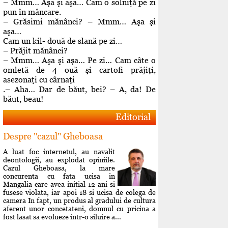
– Mmm… Aşa şi aşa… Cam o solniţă pe zi
pun în mâncare.
– Grăsimi mănânci? – Mmm… Aşa şi
aşa…
Cam un kil- două de slană pe zi…
– Prăjit mănânci?
– Mmm… Aşa şi aşa… Pe zi… Cam câte o
omletă de 4 ouă şi cartofi prăjiţi,
asezonaţi cu cârnaţi
.– Aha… Dar de băut, bei? – A, da! De
băut, beau!
Editorial
Despre "cazul" Gheboasa
A luat foc internetul, au navalit
deontologii, au explodat opiniile.
Cazul Gheboasa, la mare
concurenta cu fata ucisa in
Mangalia care avea initial 12 ani si
fusese violata, iar apoi 18 si ucisa de colega de
camera In fapt, un produs al gradului de cultura
aferent unor concetateni, domnul cu pricina a
fost lasat sa evolueze intr-o siluire a...