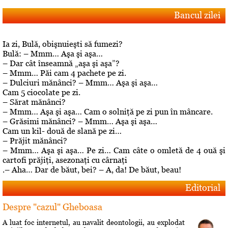
Bancul zilei
Ia zi, Bulă, obişnuieşti să fumezi?
Bulă: – Mmm… Aşa şi aşa…
– Dar cât înseamnă „aşa şi aşa”?
– Mmm… Păi cam 4 pachete pe zi.
– Dulciuri mănânci? – Mmm… Aşa şi aşa…
Cam 5 ciocolate pe zi.
– Sărat mănânci?
– Mmm… Aşa şi aşa… Cam o solniţă pe zi pun în mâncare.
– Grăsimi mănânci? – Mmm… Aşa şi aşa…
Cam un kil- două de slană pe zi…
– Prăjit mănânci?
– Mmm… Aşa şi aşa… Pe zi… Cam câte o omletă de 4 ouă şi
cartofi prăjiţi, asezonaţi cu cârnaţi
.– Aha… Dar de băut, bei? – A, da! De băut, beau!
Editorial
Despre "cazul" Gheboasa
A luat foc internetul, au navalit deontologii, au explodat