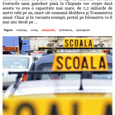
Costurile unui gazoduct până la Chişinău vor creşte dacă
acesta va avea o capacitate mai mare, de 2,2 miliarde de
metri cubi pe an, exact cât consumă Moldova şi Transnistria
anual. Chiar şi în varianta scumpă, preţul pe kilometru va fi
mai mic decât pe ...
,
,
,
,
Taguri:
chisinau
costa
estimarile
extinderea
iasiungheni