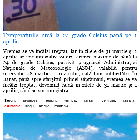
Temperaturile urcă la 24 grade Celsius până pe 1
aprilie
Vremea se va încălzi treptat, iar în zilele de 31 martie şi 1
aprilie se vor înregistra valori termice maxime de până la
24 de grade Celsius, potrivit prognozei Administraţiei
Naţionale de Meteorologie (ANM), valabilă pentru
intervalul 28 martie – 10 aprilie, dată luni publicităţii. În
Banat, până spre sfârşitul primei săptămâni, vremea se va
încălzi treptat, devenind caldă în zilele de 31 martie şi 1
aprilie, când se vor înregistra ...
,
,
,
,
,
,
Taguri:
prognoza
regiuni
termica
cursul
centrului
crisana
,
,
,
estimarile
lungul
mediile
muntenia