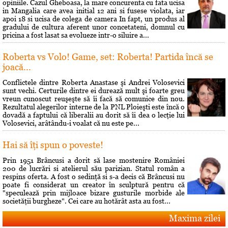
opiniile. Cazul Gheboasa, la mare concurenta cu fata ucisa
in Mangalia care avea initial 12 ani si fusese violata, iar
apoi 18 si ucisa de colega de camera In fapt, un produs al
gradului de cultura aferent unor concetateni, domnul cu
pricina a fost lasat sa evolueze intr-o siluire a...
Roberta vs Volo! Game, set: Roberta! Partida încă se
joacă...
Conflictele dintre Roberta Anastase şi Andrei Volosevici
sunt vechi. Certurile dintre ei durează mult şi foarte greu
vreun cunoscut reuşeşte să îi facă să comunice din nou.
Rezultatul alegerilor interne de la PNL Ploieşti este încă o
dovadă a faptului că liberalii au dorit să îi dea o lecţie lui
Volosevici, arâtându-i voalat că nu este pe...
Hai să îţi spun o poveste!
Prin 1951 Brâncusi a dorit să lase mostenire României
200 de lucrări si atelierul său parizian. Statul român a
respins oferta. A fost o sedinţă si s-a decis că Brâncusi nu
poate fi considerat un creator în sculptură pentru că
"speculează prin mijloace bizare gusturile morbide ale
societăţii burgheze". Cei care au hotărât asta au fost...
Maxima zilei