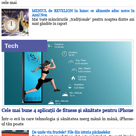
cele mai
MENIUL de REVELION în lume: ce alimente aduc noroc în
Anul Nou
Mai toate mâncărurile „tradiţionale” pentru noaptea dintre ani
sunt gândite în raport
Tech
Cele mai bune 4 aplicaţii de fitness şi sănătate pentru iPhone
Într-o eră în care tehnologia și sănătatea merg mână în mână, iPhone-
ul tău poate
De unde vin fructele? File din istoria păcănelelor