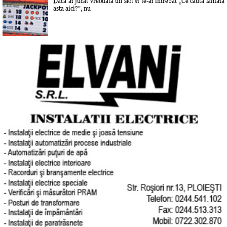
Dacă ai jucat vreodată un slot și te-ai întrebat „Ce caută lămâia
asta aici?”, nu