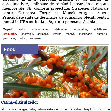
aproximativ 2,1 milioane de români lucrează în alte state
membre ale UE, conform proiectului Strategiei Naţionale
pentru Ocuparea Forţei de Muncă 2013 – 2020.
Principalele state de destinaţie ale românilor plecaţi pentru
muncă în UE sunt Italia – 890.000 persoane, Spania – ...
,
,
,
,
,
Taguri:
anilor
concordantei
deficiente
economice
echilibrare
,
,
,
,
,
,
,
estimarile
fenomenul
germania
interna
masiva
modificarile
numarul
,
,
persoane
politici
sectoare
Food
Cătina-elixirul zeilor
Multă vreme ignorată, cătina este recunoscută astăzi drept unul dintre