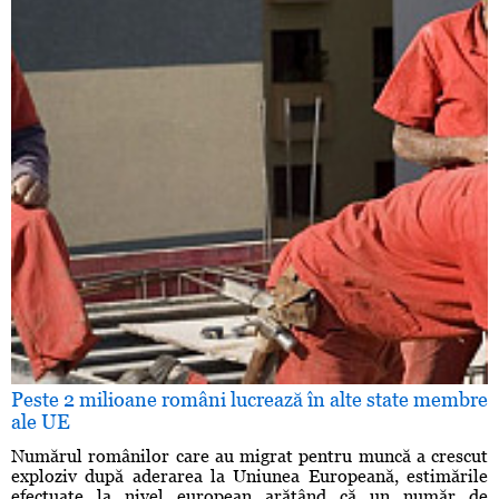
Peste 2 milioane români lucrează în alte state membre
ale UE
Numărul românilor care au migrat pentru muncă a crescut
exploziv după aderarea la Uniunea Europeană, estimările
efectuate la nivel european arătând că un număr de