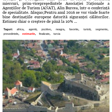
miercuri, prim-vicepreşedintele Asociaţiei Naţionale a
Agenţiilor de Turism (ANAT), Alin Burcea, într-o conferinţă
de specialitate. &lsquo;Pentru anul 2016 se vor vinde foarte
bine destinaţiile europene datorită siguranţei călătorilor.
Estimez chiar o creştere de până la 10% ...
,
,
,
,
,
,
,
Taguri:
africa
agentii
pozitive
neagra
favorite
turistii
segmente
,
,
,
presedintele
estimarile
finalizate
turcia