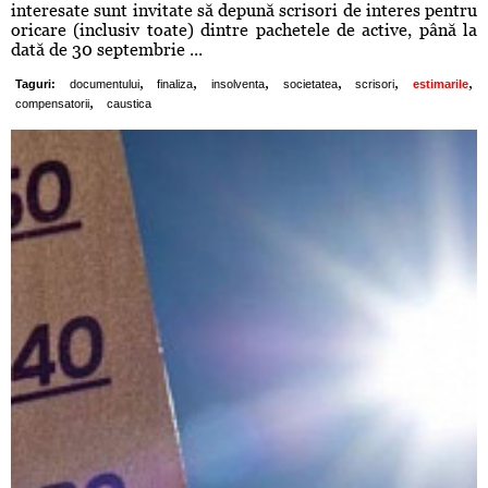
interesate sunt invitate să depună scrisori de interes pentru
oricare (inclusiv toate) dintre pachetele de active, până la
dată de 30 septembrie ...
,
,
,
,
,
,
Taguri:
documentului
finaliza
insolventa
societatea
scrisori
estimarile
,
compensatorii
caustica