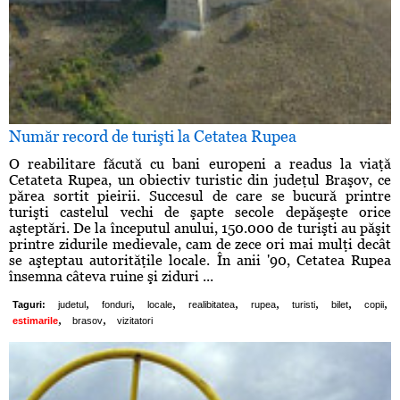
Număr record de turişti la Cetatea Rupea
O reabilitare făcută cu bani europeni a readus la viaţă
Cetateta Rupea, un obiectiv turistic din judeţul Braşov, ce
părea sortit pieirii. Succesul de care se bucură printre
turişti castelul vechi de şapte secole depăşeşte orice
aşteptări. De la începutul anului, 150.000 de turişti au păşit
printre zidurile medievale, cam de zece ori mai mulţi decât
se aşteptau autorităţile locale. În anii '90, Cetatea Rupea
însemna câteva ruine şi ziduri ...
,
,
,
,
,
,
,
,
Taguri:
judetul
fonduri
locale
realibitatea
rupea
turisti
bilet
copii
,
,
estimarile
brasov
vizitatori