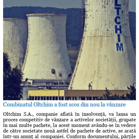
Combinatul Oltchim a fost scos din nou la vânzare
Oltchim S.A., companie aflată în insolvenţă, va lansa un
proces competitiv de vânzare a activelor societăţii, grupate
în mai multe pachete, la acest moment avându-se în vedere
de către societate nouă astfel de pachete de active, se arată
într-un anunţ al companiei. Conform documentului, părţile