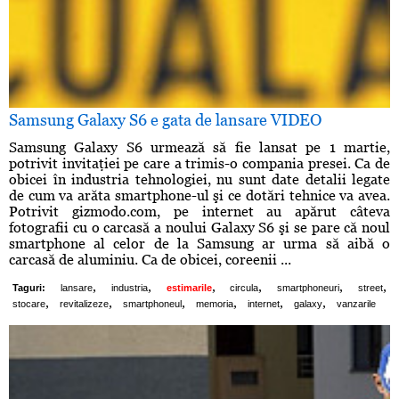
Samsung Galaxy S6 e gata de lansare VIDEO
Samsung Galaxy S6 urmează să fie lansat pe 1 martie,
potrivit invitaţiei pe care a trimis-o compania presei. Ca de
obicei în industria tehnologiei, nu sunt date detalii legate
de cum va arăta smartphone-ul şi ce dotări tehnice va avea.
Potrivit gizmodo.com, pe internet au apărut câteva
fotografii cu o carcasă a noului Galaxy S6 şi se pare că noul
smartphone al celor de la Samsung ar urma să aibă o
carcasă de aluminiu. Ca de obicei, coreenii ...
,
,
,
,
,
,
Taguri:
lansare
industria
estimarile
circula
smartphoneuri
street
,
,
,
,
,
,
stocare
revitalizeze
smartphoneul
memoria
internet
galaxy
vanzarile