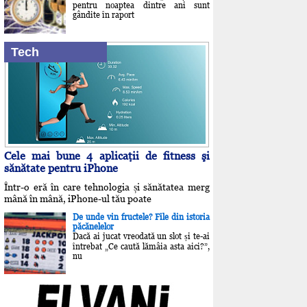
pentru noaptea dintre ani sunt
gândite în raport
Tech
Cele mai bune 4 aplicaţii de fitness şi
sănătate pentru iPhone
Într-o eră în care tehnologia și sănătatea merg
mână în mână, iPhone-ul tău poate
De unde vin fructele? File din istoria
păcănelelor
Dacă ai jucat vreodată un slot și te-ai
întrebat „Ce caută lămâia asta aici?”,
nu