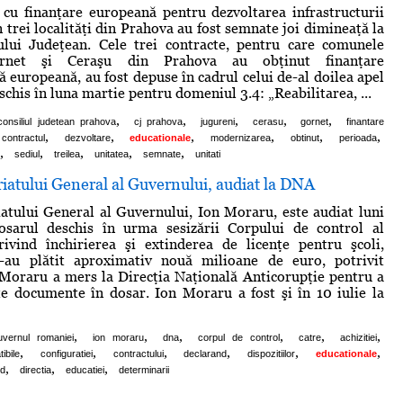
 cu finanţare europeană pentru dezvoltarea infrastructurii
 trei localităţi din Prahova au fost semnate joi dimineaţă la
iului Judeţean. Cele trei contracte, pentru care comunele
ornet şi Ceraşu din Prahova au obţinut finanţare
 europeană, au fost depuse în cadrul celui de-al doilea apel
schis în luna martie pentru domeniul 3.4: „Reabilitarea, ...
,
,
,
,
,
consiliul judetean prahova
cj prahova
jugureni
cerasu
gornet
finantare
,
,
,
,
,
,
contractul
dezvoltare
educationale
modernizarea
obtinut
perioada
,
,
,
,
,
sediul
treilea
unitatea
semnate
unitati
riatului General al Guvernului, audiat la DNA
iatului General al Guvernului, Ion Moraru, este audiat luni
sarul deschis în urma sesizării Corpului de control al
rivind închirierea şi extinderea de licenţe pentru şcoli,
-au plătit aproximativ nouă milioane de euro, potrivit
Moraru a mers la Direcţia Naţională Anticorupţie pentru a
e documente în dosar. Ion Moraru a fost şi în 10 iulie la
,
,
,
,
,
,
uvernul romaniei
ion moraru
dna
corpul de control
catre
achizitiei
,
,
,
,
,
,
ibile
configuratiei
contractului
declarand
dispozitiilor
educationale
,
,
,
nd
directia
educatiei
determinarii