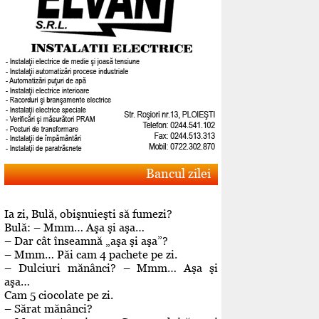
Bancul zilei
Ia zi, Bulă, obişnuieşti să fumezi?
Bulă: – Mmm… Aşa şi aşa…
– Dar cât înseamnă „aşa şi aşa”?
– Mmm… Păi cam 4 pachete pe zi.
– Dulciuri mănânci? – Mmm… Aşa şi
aşa…
Cam 5 ciocolate pe zi.
– Sărat mănânci?