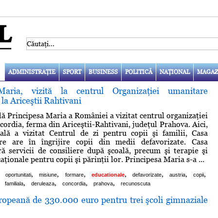
ADMINISTRAŢIE
SPORT
BUSINESS
POLITICĂ
NAŢIONAL
MAGAZ
Maria, vizită la centrul Organizaţiei umanitare
la Ariceştii Rahtivani
lă Principesa Maria a României a vizitat centrul organizaţiei
ordia, ferma din Ariceştii-Rahtivani, judeţul Prahova. Aici,
ală a vizitat Centrul de zi pentru copii şi familii, Casa
re are în îngrijire copii din medii defavorizate. Casa
ă servicii de consiliere după şcoală, precum şi terapie şi
ionale pentru copii şi părinţii lor. Principesa Maria s-a ...
,
,
,
,
,
,
,
oportunitati
misiune
formare
educationale
defavorizate
austria
copii
,
,
,
,
familiala
deruleaza
concordia
prahova
recunoscuta
ropeană de 330.000 euro pentru trei şcoli gimnaziale