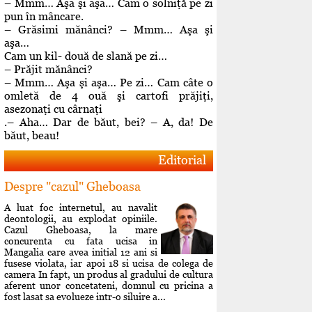
– Mmm… Aşa şi aşa… Cam o solniţă pe zi
pun în mâncare.
– Grăsimi mănânci? – Mmm… Aşa şi
aşa…
Cam un kil- două de slană pe zi…
– Prăjit mănânci?
– Mmm… Aşa şi aşa… Pe zi… Cam câte o
omletă de 4 ouă şi cartofi prăjiţi,
asezonaţi cu cârnaţi
.– Aha… Dar de băut, bei? – A, da! De
băut, beau!
Editorial
Despre "cazul" Gheboasa
A luat foc internetul, au navalit
deontologii, au explodat opiniile.
Cazul Gheboasa, la mare
concurenta cu fata ucisa in
Mangalia care avea initial 12 ani si
fusese violata, iar apoi 18 si ucisa de colega de
camera In fapt, un produs al gradului de cultura
aferent unor concetateni, domnul cu pricina a
fost lasat sa evolueze intr-o siluire a...