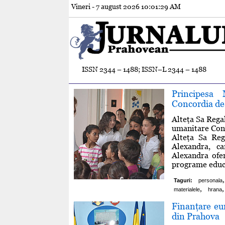
Vineri - 7 august 2026
10:01:29 AM
ISSN 2344 – 1488; ISSN–L 2344 – 1488
Principesa 
Concordia de 
Alteţa Sa Rega
umanitare Conc
Alteţa Sa Reg
Alexandra, ca
Alexandra ofer
programe educaţ
,
Taguri:
personala
,
,
materialele
hrana
Finanţare eu
din Prahova