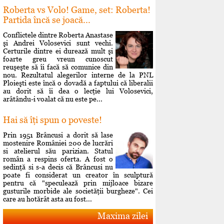
Roberta vs Volo! Game, set: Roberta!
Partida încă se joacă...
Conflictele dintre Roberta Anastase
şi Andrei Volosevici sunt vechi.
Certurile dintre ei durează mult şi
foarte greu vreun cunoscut
reuşeşte să îi facă să comunice din
nou. Rezultatul alegerilor interne de la PNL
Ploieşti este încă o dovadă a faptului că liberalii
au dorit să îi dea o lecţie lui Volosevici,
arâtându-i voalat că nu este pe...
Hai să îţi spun o poveste!
Prin 1951 Brâncusi a dorit să lase
mostenire României 200 de lucrări
si atelierul său parizian. Statul
român a respins oferta. A fost o
sedinţă si s-a decis că Brâncusi nu
poate fi considerat un creator în sculptură
pentru că "speculează prin mijloace bizare
gusturile morbide ale societăţii burgheze". Cei
care au hotărât asta au fost...
Maxima zilei