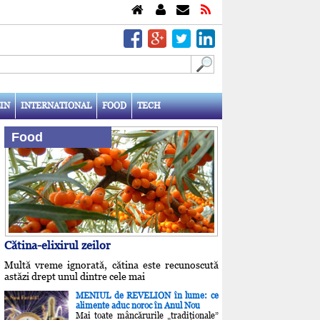
IN
INTERNATIONAL
FOOD
TECH
Food
Cătina-elixirul zeilor
Multă vreme ignorată, cătina este recunoscută
astăzi drept unul dintre cele mai
MENIUL de REVELION în lume: ce
alimente aduc noroc în Anul Nou
Mai toate mâncărurile „tradiţionale”