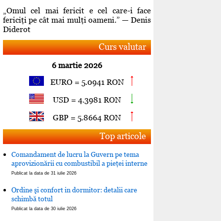
„Omul cel mai fericit e cel care-i face
fericiţi pe cât mai mulţi oameni.” — Denis
Diderot
Curs valutar
6 martie 2026
EURO = 5.0941 RON
USD = 4.3981 RON
GBP = 5.8664 RON
Top articole
Comandament de lucru la Guvern pe tema
aprovizionării cu combustibil a pieţei interne
Publicat la data de 31 iulie 2026
Ordine şi confort in dormitor: detalii care
schimbă totul
Publicat la data de 30 iulie 2026