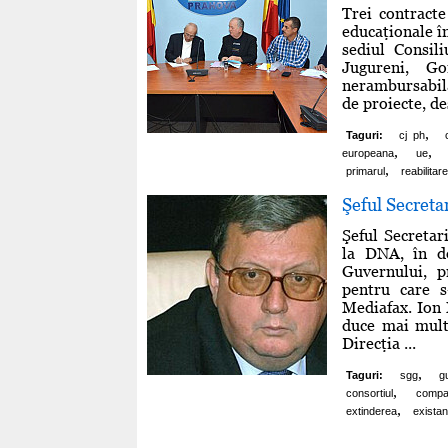
Trei contracte
educaţionale în
sediul Consil
Jugureni, G
nerambursabilă
de proiecte, de
,
Taguri:
cj ph
,
,
europeana
ue
,
primarul
reabilitare
Şeful Secreta
Şeful Secretar
la DNA, în do
Guvernului, p
pentru care s
Mediafax. Ion 
duce mai mult
Direcţia ...
,
Taguri:
sgg
g
,
consortiul
compat
,
extinderea
exista