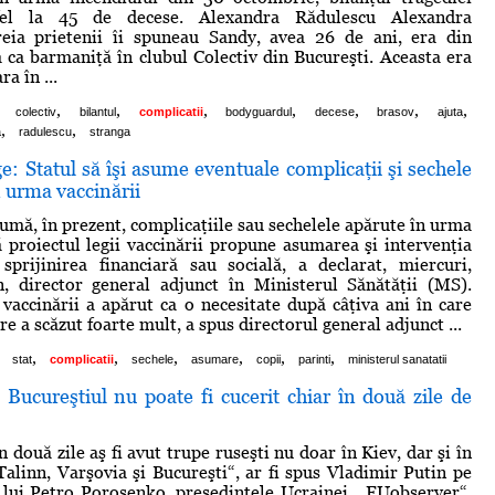
fel la 45 de decese. Alexandra Rădulescu Alexandra
reia prietenii îi spuneau Sandy, avea 26 de ani, era din
a ca barmaniţă în clubul Colectiv din Bucureşti. Aceasta era
a în ...
,
,
,
,
,
,
,
colectiv
bilantul
complicatii
bodyguardul
decese
brasov
ajuta
,
,
a
radulescu
stranga
ge: Statul să îşi asume eventuale complicaţii şi sechele
n urma vaccinării
sumă, în prezent, complicaţiile sau sechelele apărute în urma
să proiectul legii vaccinării propune asumarea şi intervenţia
 sprijinirea financiară sau socială, a declarat, miercuri,
, director general adjunct în Ministerul Sănătăţii (MS).
i vaccinării a apărut ca o necesitate după câţiva ani în care
re a scăzut foarte mult, a spus directorul general adjunct ...
,
,
,
,
,
,
stat
complicatii
sechele
asumare
copii
parinti
ministerul sanatatii
: Bucureştiul nu poate fi cucerit chiar în două zile de
 două zile aş fi avut trupe ruseşti nu doar în Kiev, dar şi în
 Talinn, Varşovia şi Bucureşti“, ar fi spus Vladimir Putin pe
lui Petro Poroşenko, preşedintele Ucrainei. „EUobserver“,