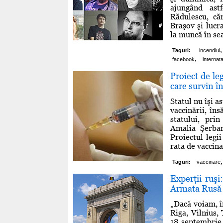
ajungând ast
Rădulescu, că
Braşov şi lucr
la muncă în sear
,
Taguri:
incendiul
,
facebook
internat
Proiect de le
care survin î
Statul nu îşi a
vaccinării, în
statului, prin
Amalia Şerban
Proiectul legi
rata de vaccina
,
Taguri:
vaccinare
Experţii ruşi
Armata Rusă
„Dacă voiam, în
Riga, Vilnius,
18 septembrie 