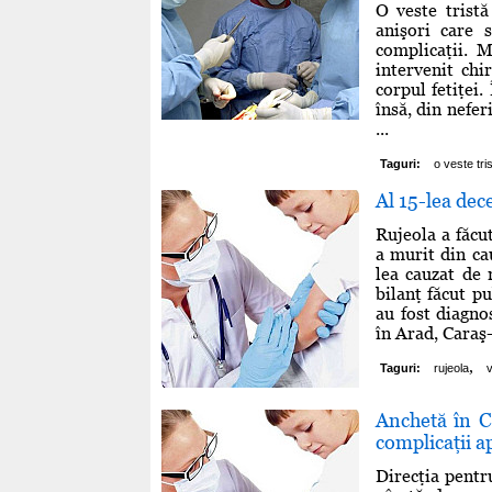
O veste tristă
anişori care 
complicaţii. 
intervenit chi
corpul fetiţei.
însă, din nefer
...
Taguri:
o veste tri
Al 15-lea dec
Rujeola a făcu
a murit din cau
lea cauzat de 
bilanţ făcut p
au fost diagno
în Arad, Caraş-
,
Taguri:
rujeola
v
Anchetă în C
complicaţii a
Direcţia pentru