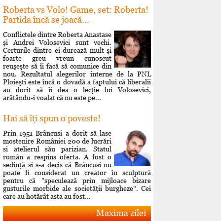
Roberta vs Volo! Game, set: Roberta!
Partida încă se joacă...
Conflictele dintre Roberta Anastase
şi Andrei Volosevici sunt vechi.
Certurile dintre ei durează mult şi
foarte greu vreun cunoscut
reuşeşte să îi facă să comunice din
nou. Rezultatul alegerilor interne de la PNL
Ploieşti este încă o dovadă a faptului că liberalii
au dorit să îi dea o lecţie lui Volosevici,
arâtându-i voalat că nu este pe...
Hai să îţi spun o poveste!
Prin 1951 Brâncusi a dorit să lase
mostenire României 200 de lucrări
si atelierul său parizian. Statul
român a respins oferta. A fost o
sedinţă si s-a decis că Brâncusi nu
poate fi considerat un creator în sculptură
pentru că "speculează prin mijloace bizare
gusturile morbide ale societăţii burgheze". Cei
care au hotărât asta au fost...
Maxima zilei