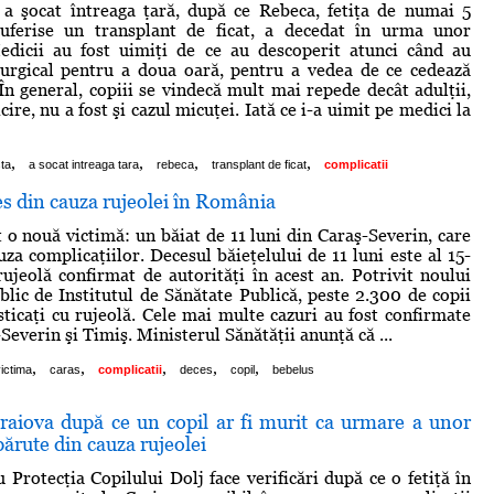
 a şocat întreaga ţară, după ce Rebeca, fetiţa de numai 5
suferise un transplant de ficat, a decedat în urma unor
Medicii au fost uimiţi de ce au descoperit atunci când au
rurgical pentru a doua oară, pentru a vedea de ce cedează
 În general, copiii se vindecă mult mai repede decât adulţii,
icire, nu a fost şi cazul micuţei. Iată ce i-a uimit pe medici la
,
,
,
,
sta
a socat intreaga tara
rebeca
transplant de ficat
complicatii
es din cauza rujeolei în România
t o nouă victimă: un băiat de 11 luni din Caraş-Severin, care
za complicaţiilor. Decesul băieţelului de 11 luni este al 15-
rujeolă confirmat de autorităţi în acest an. Potrivit noului
ublic de Institutul de Sănătate Publică, peste 2.300 de copii
sticaţi cu rujeolă. Cele mai multe cazuri au fost confirmate
Severin şi Timiş. Ministerul Sănătăţii anunţă că ...
,
,
,
,
,
ictima
caras
complicatii
deces
copil
bebelus
raiova după ce un copil ar fi murit ca urmare a unor
părute din cauza rujeolei
 Protecţia Copilului Dolj face verificări după ce o fetiţă în