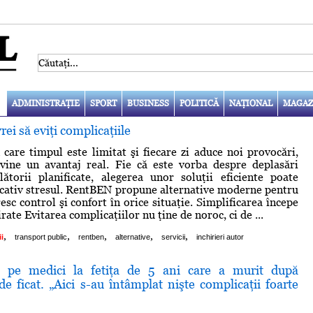
ADMINISTRAŢIE
SPORT
BUSINESS
POLITICĂ
NAŢIONAL
MAGAZ
rei să eviţi complicaţiile
 care timpul este limitat şi fiecare zi aduce noi provocări,
evine un avantaj real. Fie că este vorba despre deplasări
lătorii planificate, alegerea unor soluţii eficiente poate
cativ stresul. RentBEN propune alternative moderne pentru
resc control şi confort în orice situaţie. Simplificarea începe
irate Evitarea complicaţiilor nu ţine de noroc, ci de ...
,
,
,
,
,
i
transport public
rentben
alternative
servicii
inchirieri autor
t pe medici la fetiţa de 5 ani care a murit după
de ficat. „Aici s-au întâmplat nişte complicaţii foarte