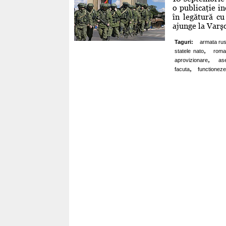
o publicaţie in
în legătură cu
ajunge la Varşo
Taguri:
armata ru
,
statele nato
roma
,
aprovizionare
as
,
facuta
functioneze