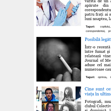
vârstă de un 
apărute din 
corespondentul
patru fraţi ai s
luni noaptea, l
,
Taguri:
copilului
,
corespondentul
pr
Posibilă legăt
Într-o recentă
între fumat şi
relatează vin
Journal of Med
aduse cel mai
numeroase cauze
,
Taguri:
oprirea
Cine sunt cei
viaţa în ultim
Fotografi, muz
clubul Colecti
şi duminică, 