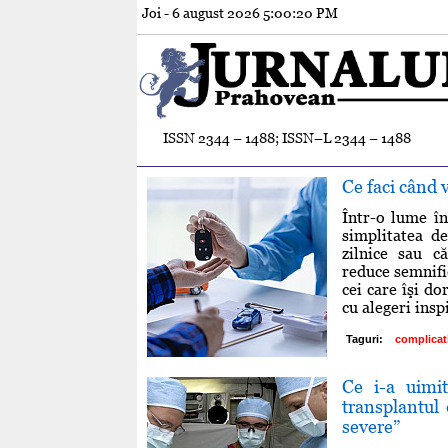
Joi - 6 august 2026
5:00:21 PM
ISSN 2344 – 1488; ISSN–L 2344 – 1488
Ce faci când v
Într-o lume în
simplitatea d
zilnice sau că
reduce semnifi
cei care îşi do
cu alegeri insp
Taguri:
complicati
Ce i-a uimi
transplantul 
severe”