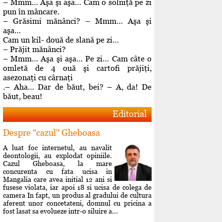
– Mmm… Aşa şi aşa… Cam o solniţă pe zi
pun în mâncare.
– Grăsimi mănânci? – Mmm… Aşa şi
aşa…
Cam un kil- două de slană pe zi…
– Prăjit mănânci?
– Mmm… Aşa şi aşa… Pe zi… Cam câte o
omletă de 4 ouă şi cartofi prăjiţi,
asezonaţi cu cârnaţi
.– Aha… Dar de băut, bei? – A, da! De
băut, beau!
Editorial
Despre "cazul" Gheboasa
A luat foc internetul, au navalit
deontologii, au explodat opiniile.
Cazul Gheboasa, la mare
concurenta cu fata ucisa in
Mangalia care avea initial 12 ani si
fusese violata, iar apoi 18 si ucisa de colega de
camera In fapt, un produs al gradului de cultura
aferent unor concetateni, domnul cu pricina a
fost lasat sa evolueze intr-o siluire a...