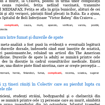
an a murit, la Craiova, posibil în urma unor complicaţii
cauza rujeolei, fetiţa nefiind vaccinată, transmite
 MEDIAFAX. Fetiţa se afla în grija bunicilor, alături de cei
ăi şi alţi verişori, părinţii fiind plecaţi în Italia. Ea a ajuns,
a Spitalul de Boli Infecţioase "Victor Babeş” din Craiova ...
,
,
,
,
,
,
,
complicatii
cauza
murit
aparute
verificari
varsta
posibil
otectia
ura între fumat şi durerile de spate
 meta-analiză a fost pusă în evidenţă o eventuală legătură
 durerile dorsale, îndeosebi când sunt însoţite de sciatică,
eri passionsante.be, reluând un articol din The American
icine. Durerile de spate la adulţi se numără printre cele
 des în discuţie în cadrul consultărilor medicale. Există
, una dintre piste fiind nicotina, care ar creşte percepţia ...
,
,
,
,
,
,
,
internarii
hernie
finlandezi
fumat
complicatii
recenta
sciatica
sugerat
 13 tineri răniţi în Colectiv care au pierdut lupta cu
ele zile
icieni, studenţi străini, bodyguardul şi o chelneriţă din
v se numără printre cele 13 persoane care au murit, sâmbătă
în urma incendiului din 30 octombrie, bilanţul tragediei