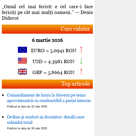
„Omul cel mai fericit e cel care-i face
fericiţi pe cât mai mulţi oameni.” — Denis
Diderot
Curs valutar
6 martie 2026
EURO = 5.0941 RON
USD = 4.3981 RON
GBP = 5.8664 RON
Top articole
Comandament de lucru la Guvern pe tema
aprovizionării cu combustibil a pieţei interne
Publicat la data de 31 iulie 2026
Ordine şi confort in dormitor: detalii care
schimbă totul
Publicat la data de 30 iulie 2026