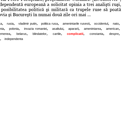
dependentă europeană a solicitat opinia a trei analişti ruşi,
 posibilitatea politică şi militară ca trupele ruse să poată
via şi Bucureşti în numai două zile ori mai ...
,
,
,
,
,
,
,
sa
rusia
vladimir putin
politica rusa
amenintarile rusesti
occidentul
nato
,
,
,
,
,
,
,
nia
polonia
invazia romaniei
asaltului
apararii
amenintarea
american
,
,
,
,
,
,
,
emenea
belarus
blindatelor
cartile
complicatii
constanta
despre
,
independenta