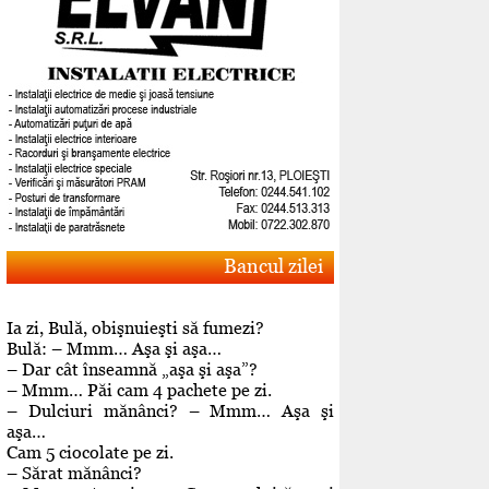
Bancul zilei
Ia zi, Bulă, obişnuieşti să fumezi?
Bulă: – Mmm… Aşa şi aşa…
– Dar cât înseamnă „aşa şi aşa”?
– Mmm… Păi cam 4 pachete pe zi.
– Dulciuri mănânci? – Mmm… Aşa şi
aşa…
Cam 5 ciocolate pe zi.
– Sărat mănânci?