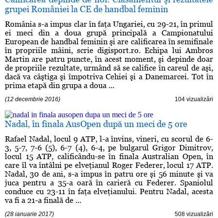
grupei României la CE de handbal feminin
România s-a impus clar în faţa Ungariei, cu 29-21, în primul
ei meci din a doua grupă principală a Campionatului
European de handbal feminin şi are calificarea în semifinale
în propriile mâini, scrie digisport.ro. Echipa lui Ambros
Martin are patru puncte, în acest moment, şi depinde doar
de propriile rezultate, urmând să se califice în careul de aşi,
dacă va câştiga şi împotriva Cehiei şi a Danemarcei. Tot în
prima etapă din grupa a doua ...
(12 decembrie 2016)
104 vizualizări
Nadal, în finala AusOpen după un meci de 5 ore
Rafael Nadal, locul 9 ATP, l-a învins, vineri, cu scorul de 6-
3, 5-7, 7-6 (5), 6-7 (4), 6-4, pe bulgarul Grigor Dimitrov,
locul 15 ATP, calificându-se în finala Australian Open, în
care îl va întâlni pe elveţianul Roger Federer, locul 17 ATP.
Nadal, 30 de ani, s-a impus în patru ore şi 56 minute şi va
juca pentru a 35-a oară în carieră cu Federer. Spaniolul
conduce cu 23-11 în faţa elveţianului. Pentru Nadal, acesta
va fi a 21-a finală de ...
(28 ianuarie 2017)
508 vizualizări