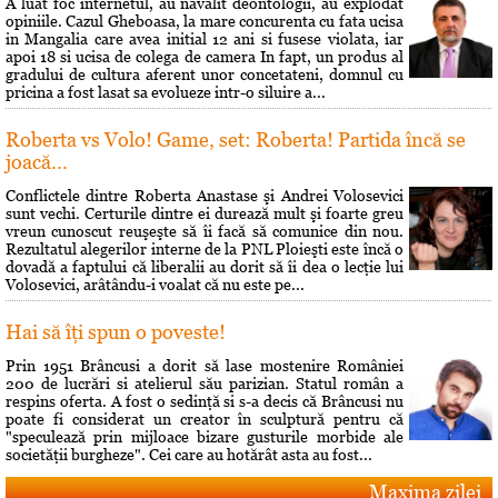
A luat foc internetul, au navalit deontologii, au explodat
opiniile. Cazul Gheboasa, la mare concurenta cu fata ucisa
in Mangalia care avea initial 12 ani si fusese violata, iar
apoi 18 si ucisa de colega de camera In fapt, un produs al
gradului de cultura aferent unor concetateni, domnul cu
pricina a fost lasat sa evolueze intr-o siluire a...
Roberta vs Volo! Game, set: Roberta! Partida încă se
joacă...
Conflictele dintre Roberta Anastase şi Andrei Volosevici
sunt vechi. Certurile dintre ei durează mult şi foarte greu
vreun cunoscut reuşeşte să îi facă să comunice din nou.
Rezultatul alegerilor interne de la PNL Ploieşti este încă o
dovadă a faptului că liberalii au dorit să îi dea o lecţie lui
Volosevici, arâtându-i voalat că nu este pe...
Hai să îţi spun o poveste!
Prin 1951 Brâncusi a dorit să lase mostenire României
200 de lucrări si atelierul său parizian. Statul român a
respins oferta. A fost o sedinţă si s-a decis că Brâncusi nu
poate fi considerat un creator în sculptură pentru că
"speculează prin mijloace bizare gusturile morbide ale
societăţii burgheze". Cei care au hotărât asta au fost...
Maxima zilei