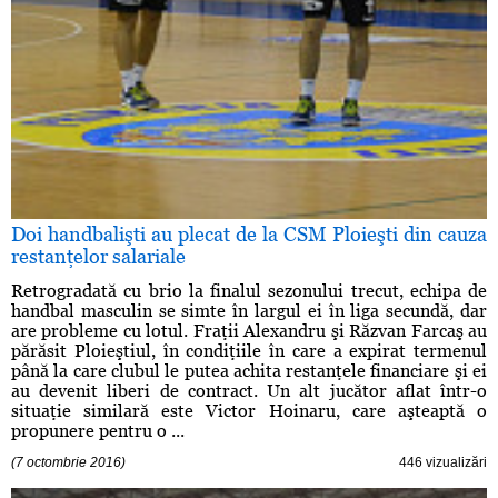
Doi handbalişti au plecat de la CSM Ploieşti din cauza
restanţelor salariale
Retrogradată cu brio la finalul sezonului trecut, echipa de
handbal masculin se simte în largul ei în liga secundă, dar
are probleme cu lotul. Fraţii Alexandru şi Răzvan Farcaş au
părăsit Ploieştiul, în condiţiile în care a expirat termenul
până la care clubul le putea achita restanţele financiare şi ei
au devenit liberi de contract. Un alt jucător aflat într-o
situaţie similară este Victor Hoinaru, care aşteaptă o
propunere pentru o ...
(7 octombrie 2016)
446 vizualizări