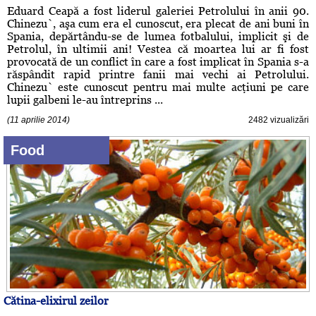
Eduard Ceapă a fost liderul galeriei Petrolului în anii 90.
Chinezu`, aşa cum era el cunoscut, era plecat de ani buni în
Spania, depărtându-se de lumea fotbalului, implicit şi de
Petrolul, în ultimii ani! Vestea că moartea lui ar fi fost
provocată de un conflict în care a fost implicat în Spania s-a
răspândit rapid printre fanii mai vechi ai Petrolului.
Chinezu` este cunoscut pentru mai multe acţiuni pe care
lupii galbeni le-au întreprins ...
(11 aprilie 2014)
2482 vizualizări
Food
Cătina-elixirul zeilor