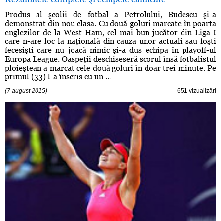
Produs al şcolii de fotbal a Petrolului, Budescu şi-a
demonstrat din nou clasa. Cu două goluri marcate în poarta
englezilor de la West Ham, cel mai bun jucător din Liga I
care n-are loc la naţională din cauza unor actuali sau foşti
fecesişti care nu joacă nimic şi-a dus echipa în playoff-ul
Europa League. Oaspeţii deschiseseră scorul însă fotbalistul
ploieştean a marcat cele două goluri în doar trei minute. Pe
primul (33) l-a înscris cu un ...
(7 august 2015)
651 vizualizări