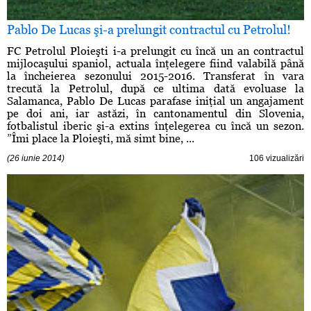
Pablo De Lucas şi-a prelungit contractul cu Petrolul!
FC Petrolul Ploieşti i-a prelungit cu încă un an contractul
mijlocaşului spaniol, actuala înţelegere fiind valabilă până
la încheierea sezonului 2015-2016. Transferat în vara
trecută la Petrolul, după ce ultima dată evoluase la
Salamanca, Pablo De Lucas parafase iniţial un angajament
pe doi ani, iar astăzi, în cantonamentul din Slovenia,
fotbalistul iberic şi-a extins înţelegerea cu încă un sezon.
”Îmi place la Ploieşti, mă simt bine, ...
(26 iunie 2014)
106 vizualizări