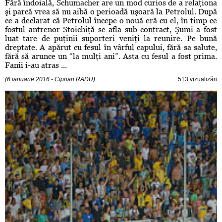
Fără îndoială, Schumacher are un mod curios de a relaţiona
şi parcă vrea să nu aibă o perioadă uşoară la Petrolul. După
ce a declarat că Petrolul începe o nouă eră cu el, în timp ce
fostul antrenor Stoichiţă se afla sub contract, Şumi a fost
luat tare de puţinii suporteri veniţi la reunire. Pe bună
dreptate. A apărut cu fesul în vârful capului, fără sa salute,
fără să arunce un “la mulţi ani”. Asta cu fesul a fost prima.
Fanii i-au atras ...
(6 ianuarie 2016 - Ciprian RADU)
513 vizualizări