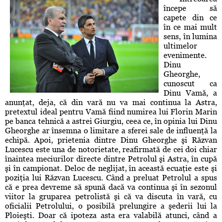
începe să
capete din ce
în ce mai mult
sens, în lumina
ultimelor
evenimente.
Dinu
Gheorghe,
cunoscut ca
Dinu Vamă, a
anunţat, deja, că din vară nu va mai continua la Astra,
pretextul ideal pentru Vamă fiind numirea lui Florin Marin
pe banca tehnică a astrei Giurgiu, ceea ce, în opinia lui Dinu
Gheorghe ar însemna o limitare a sferei sale de influenţă la
echipă. Apoi, prietenia dintre Dinu Gheorghe şi Răzvan
Lucescu este una de notorietate, reafirmată de cei doi chiar
înaintea meciurilor directe dintre Petrolul şi Astra, în cupă
şi în campionat. Deloc de neglijat, în această ecuaţie este şi
poziţia lui Răzvan Lucescu. Când a preluat Petrolul a spus
că e prea devreme să spună dacă va continua şi în sezonul
viitor la gruparea petrolistă şi că va discuta în vară, cu
oficialii Petrolului, o posibilă prelungire a şederii lui la
Ploieşti. Doar că ipoteza asta era valabilă atunci, când a