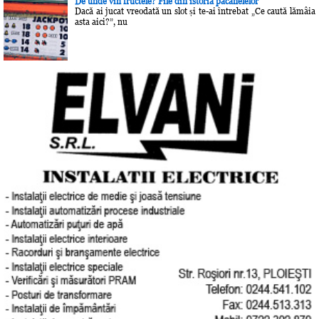
De unde vin fructele? File din istoria păcănelelor
Dacă ai jucat vreodată un slot și te-ai întrebat „Ce caută lămâia
asta aici?”, nu