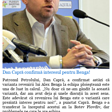
Dan Capră confirmă interesul pentru Benga!
Patronul Petrolului, Dan Capră, a confirmat astăzi că
varianta revenirii lui Alex Benga la echipa ploieşteană este
una de luat în calcul. „Nu doar că ne-am gândit la această
variantă, dar am avut deja şi unele discuţii în acest sens.
Este adevărat că revenirea lui Benga este o variantă care
prezintă interes pentru noi!”, a punctat Capră. Benga s-a
transferat la începutul acestui an la Botev Plovdiv, dar
problemele pe care le are echipa ...