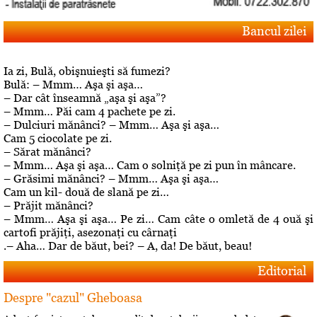
Bancul zilei
Ia zi, Bulă, obişnuieşti să fumezi?
Bulă: – Mmm… Aşa şi aşa…
– Dar cât înseamnă „aşa şi aşa”?
– Mmm… Păi cam 4 pachete pe zi.
– Dulciuri mănânci? – Mmm… Aşa şi aşa…
Cam 5 ciocolate pe zi.
– Sărat mănânci?
– Mmm… Aşa şi aşa… Cam o solniţă pe zi pun în mâncare.
– Grăsimi mănânci? – Mmm… Aşa şi aşa…
Cam un kil- două de slană pe zi…
– Prăjit mănânci?
– Mmm… Aşa şi aşa… Pe zi… Cam câte o omletă de 4 ouă şi
cartofi prăjiţi, asezonaţi cu cârnaţi
.– Aha… Dar de băut, bei? – A, da! De băut, beau!
Editorial
Despre "cazul" Gheboasa