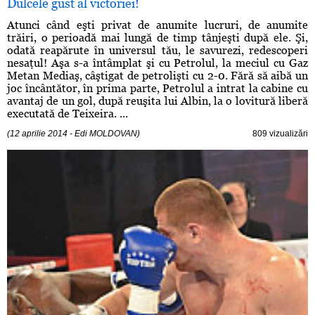
Dulcele gust al victoriei!
Atunci când eşti privat de anumite lucruri, de anumite
trăiri, o perioadă mai lungă de timp tânjeşti după ele. Şi,
odată reapărute în universul tău, le savurezi, redescoperi
nesaţul! Aşa s-a întâmplat şi cu Petrolul, la meciul cu Gaz
Metan Mediaş, câştigat de petrolişti cu 2-0. Fără să aibă un
joc încântător, în prima parte, Petrolul a intrat la cabine cu
avantaj de un gol, după reuşita lui Albin, la o lovitură liberă
executată de Teixeira. ...
(12 aprilie 2014 - Edi MOLDOVAN)
809 vizualizări