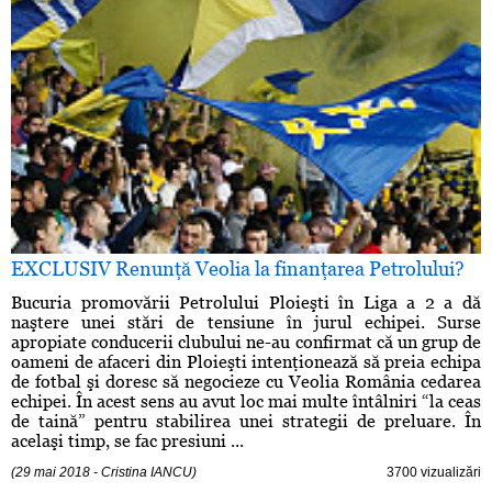
EXCLUSIV Renunţă Veolia la finanţarea Petrolului?
Bucuria promovării Petrolului Ploieşti în Liga a 2 a dă
naştere unei stări de tensiune în jurul echipei. Surse
apropiate conducerii clubului ne-au confirmat că un grup de
oameni de afaceri din Ploieşti intenţionează să preia echipa
de fotbal şi doresc să negocieze cu Veolia România cedarea
echipei. În acest sens au avut loc mai multe întâlniri “la ceas
de taină” pentru stabilirea unei strategii de preluare. În
acelaşi timp, se fac presiuni ...
(29 mai 2018 - Cristina IANCU)
3700 vizualizări