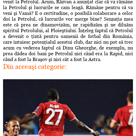
venit la Petrolul. Acum, Răzvan a anunţat clar că va rămâne
la Petrolul şi lucrurile se cam leagă. Rămâne pentru că va
veni şi Vamă? E o certitudine, o posibilă colaborare a celor
doi la Petrolul, că lucrurile vor merge bine? Senzaţia mea
este că prea ne dinamovizăm, ne rapidizăm şi ne diluăm
spiritul Petrolului, al Ploieştiului. Înţeleg faptul că Petrolul
a devenit o ţintă pentru oamenii de fotbal din România,
care intuiesc potenţialul acestui club, dar nici nu pot să trec
acum cu vederea faptul că Dinu Gheorghe, de exemplu, nu
prea dădea doi bani pe Petrolul nici când era la Rapid, nici
când a fost la Braşov şi nici cât a fost la Astra.
Din aceeaşi categorie: