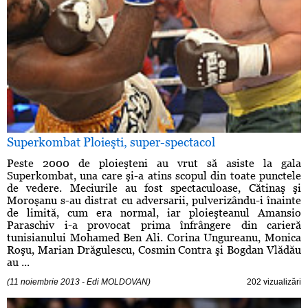
Superkombat Ploieşti, super-spectacol
Peste 2000 de ploieşteni au vrut să asiste la gala
Superkombat, una care şi-a atins scopul din toate punctele
de vedere. Meciurile au fost spectaculoase, Cătinaş şi
Moroşanu s-au distrat cu adversarii, pulverizându-i înainte
de limită, cum era normal, iar ploieşteanul Amansio
Paraschiv i-a provocat prima înfrângere din carieră
tunisianului Mohamed Ben Ali. Corina Ungureanu, Monica
Roşu, Marian Drăgulescu, Cosmin Contra şi Bogdan Vlădău
au ...
(11 noiembrie 2013 - Edi MOLDOVAN)
202 vizualizări