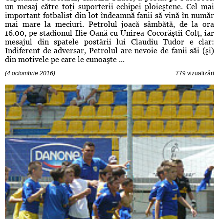
un mesaj către toţi suporterii echipei ploieştene. Cel mai
important fotbalist din lot îndeamnă fanii să vină în număr
mai mare la meciuri. Petrolul joacă sâmbătă, de la ora
16.00, pe stadionul Ilie Oană cu Unirea Cocorăştii Colţ, iar
mesajul din spatele postării lui Claudiu Tudor e clar:
Indiferent de adversar, Petrolul are nevoie de fanii săi (şi)
din motivele pe care le cunoaşte ...
(4 octombrie 2016)
779 vizualizări