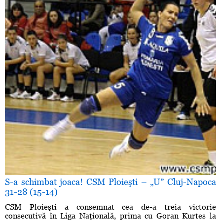
S-a schimbat joaca! CSM Ploieşti – „U” Cluj-Napoca
31-28 (15-14)
CSM Ploieşti a consemnat cea de-a treia victorie
consecutivă în Liga Naţională, prima cu Goran Kurtes la