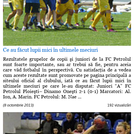
Ce au făcut lupii mici în ultimele meciuri
Rezultatele grupelor de copii şi juniori de la FC Petrolul
sunt foarte importante, sau ar trebui să fie, pentru aceia
care văd fotbalul în perspectivă. Cu satisfacţia de a vedea
cum aceste rezultate sunt promovate pe pagina principală a
siteului oficial al clubului, iată ce au făcut lupii mici în
ultimele meciuri pe care le-au disputat: Juniori “A” FC
Petrolul Ploieşti– Dinamo Oneşti 2-1 (0-1) Marcatori: Al.
Ion, A. Marin. FC Petrolul: M. Nae ...
(8 octombrie 2013)
192 vizualizări