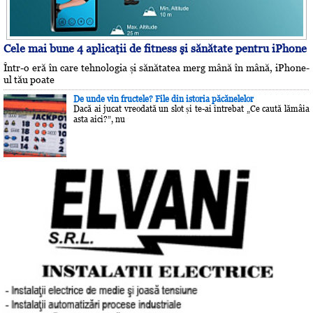
Cele mai bune 4 aplicaţii de fitness şi sănătate pentru iPhone
Într-o eră în care tehnologia și sănătatea merg mână în mână, iPhone-
ul tău poate
De unde vin fructele? File din istoria păcănelelor
Dacă ai jucat vreodată un slot și te-ai întrebat „Ce caută lămâia
asta aici?”, nu