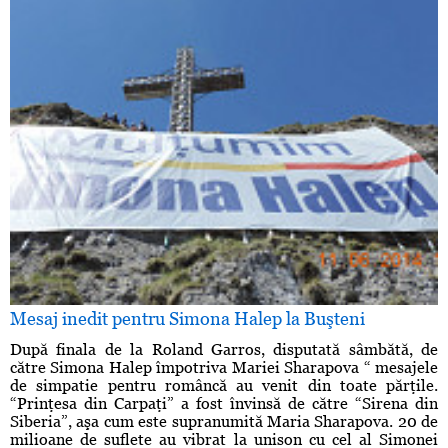
Mesaj inedit pentru Simona Halep la Buşteni
După finala de la Roland Garros, disputată sâmbătă, de
către Simona Halep împotriva Mariei Sharapova “ mesajele
de simpatie pentru româncă au venit din toate părţile.
“Prinţesa din Carpaţi” a fost învinsă de către “Sirena din
Siberia”, aşa cum este supranumită Maria Sharapova. 20 de
milioane de suflete au vibrat la unison cu cel al Simonei