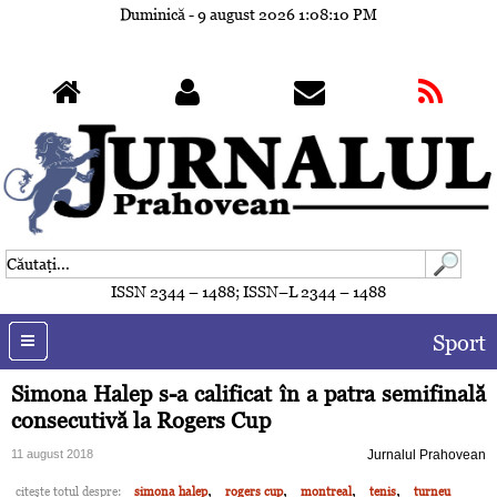
Duminică - 9 august 2026
1:08:13 PM
ISSN 2344 – 1488; ISSN–L 2344 – 1488
Sport
Simona Halep s-a calificat în a patra semifinală
consecutivă la Rogers Cup
11 august 2018
Jurnalul Prahovean
,
,
,
,
citeşte totul despre:
simona halep
rogers cup
montreal
tenis
turneu