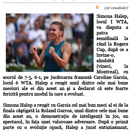
(36 vizualizări)
Simona Halep,
locul I WTA,
va disputa a
patra
semifinală la
rând la Rogers
Cup, după ce a
învins-o,
sâmbătă
(vineri, la
Montreal), cu
scorul de 7-5, 6-1, pe jucătoarea franceză Caroline Garcia,
locul 6 WTA. Halep a reuşit unul dintre cele mai bune
meciuri ale ei din acest an şi a declarat că este foarte
fericită pentru modul în care a evoluat.
Simona Halep a reuşit cu Garcia cel mai bun meci al ei de la
finala câştigată la Roland Garros, unul dintre cele mai bune
din acest an, o demonstraţie de inteligenţă în joc, un
spectacol, în faţa unei valoroase adversare. După o primă
parte cu o evoluţie opacă, Halep a jucat entuziasmant,