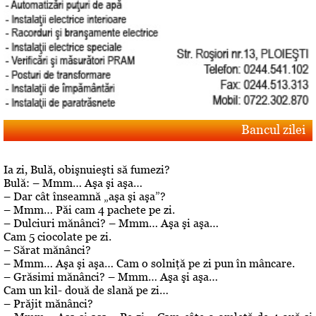
Bancul zilei
Ia zi, Bulă, obişnuieşti să fumezi?
Bulă: – Mmm… Aşa şi aşa…
– Dar cât înseamnă „aşa şi aşa”?
– Mmm… Păi cam 4 pachete pe zi.
– Dulciuri mănânci? – Mmm… Aşa şi aşa…
Cam 5 ciocolate pe zi.
– Sărat mănânci?
– Mmm… Aşa şi aşa… Cam o solniţă pe zi pun în mâncare.
– Grăsimi mănânci? – Mmm… Aşa şi aşa…
Cam un kil- două de slană pe zi…
– Prăjit mănânci?