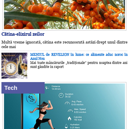
Cătina-elixirul zeilor
Multă vreme ignorată, cătina este recunoscută astăzi drept unul dintre
cele mai
MENIUL de REVELION în lume: ce alimente aduc noroc în
Anul Nou
Mai toate mâncărurile „tradiţionale” pentru noaptea dintre ani
sunt gândite în raport
Tech