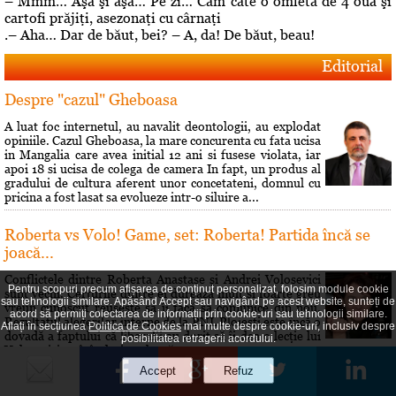
– Mmm… Aşa şi aşa… Pe zi… Cam câte o omletă de 4 ouă şi
cartofi prăjiţi, asezonaţi cu cârnaţi
.– Aha… Dar de băut, bei? – A, da! De băut, beau!
Editorial
Despre "cazul" Gheboasa
A luat foc internetul, au navalit deontologii, au explodat
opiniile. Cazul Gheboasa, la mare concurenta cu fata ucisa
in Mangalia care avea initial 12 ani si fusese violata, iar
apoi 18 si ucisa de colega de camera In fapt, un produs al
gradului de cultura aferent unor concetateni, domnul cu
pricina a fost lasat sa evolueze intr-o siluire a...
Roberta vs Volo! Game, set: Roberta! Partida încă se
joacă...
Conflictele dintre Roberta Anastase şi Andrei Volosevici
Pentru scopuri precum afișarea de conținut personalizat, folosim module cookie
sunt vechi. Certurile dintre ei durează mult şi foarte greu
sau tehnologii similare. Apăsând Accept sau navigând pe acest website, sunteți de
vreun cunoscut reuşeşte să îi facă să comunice din nou.
acord să permiți colectarea de informații prin cookie-uri sau tehnologii similare.
Rezultatul alegerilor interne de la PNL Ploieşti este încă o
Aflați în secțiunea
Politica de Cookies
mai multe despre cookie-uri, inclusiv despre
dovadă a faptului că liberalii au dorit să îi dea o lecţie lui
posibilitatea retragerii acordului.
Volosevici, arâtându-i voalat că nu este pe...
Hai să îţi spun o poveste!