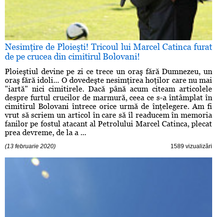
Nesimţire de Ploieşti! Tricoul lui Marcel Catinca furat
de pe crucea din cimitirul Bolovani!
Ploieştiul devine pe zi ce trece un oraş fără Dumnezeu, un
oraş fără idoli... O dovedeşte nesimţirea hoţilor care nu mai
"iartă" nici cimitirele. Dacă până acum citeam articolele
despre furtul crucilor de marmură, ceea ce s-a întâmplat în
cimitirul Bolovani întrece orice urmă de înţelegere. Am fi
vrut să scriem un articol în care să îl readucem în memoria
fanilor pe fostul atacant al Petrolului Marcel Catinca, plecat
prea devreme, de la a ...
(13 februarie 2020)
1589 vizualizări