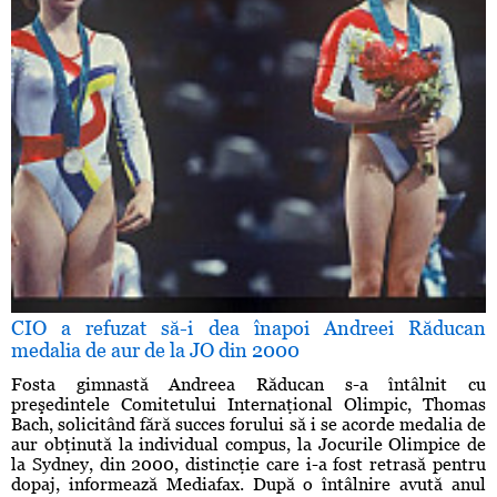
CIO a refuzat să-i dea înapoi Andreei Răducan
medalia de aur de la JO din 2000
Fosta gimnastă Andreea Răducan s-a întâlnit cu
preşedintele Comitetului Internaţional Olimpic, Thomas
Bach, solicitând fără succes forului să i se acorde medalia de
aur obţinută la individual compus, la Jocurile Olimpice de
la Sydney, din 2000, distincţie care i-a fost retrasă pentru
dopaj, informează Mediafax. După o întâlnire avută anul