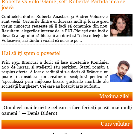
Roberta vs Volo! Game, set: Roberta! Partida încă se
joacă...
Conflictele dintre Roberta Anastase şi Andrei Volosevici
sunt vechi. Certurile dintre ei durează mult şi foarte greu
vreun cunoscut reuşeşte să îi facă să comunice din nou.
Rezultatul alegerilor interne de la PNL Ploieşti este încă o
dovadă a faptului că liberalii au dorit să îi dea o lecţie lui
Volosevici, arâtându-i voalat că nu este pe...
Hai să îţi spun o poveste!
Prin 1951 Brâncusi a dorit să lase mostenire României
200 de lucrări si atelierul său parizian. Statul român a
respins oferta. A fost o sedinţă si s-a decis că Brâncusi nu
poate fi considerat un creator în sculptură pentru că
"speculează prin mijloace bizare gusturile morbide ale
societăţii burgheze". Cei care au hotărât asta au fost...
Maxima zilei
„Omul cel mai fericit e cel care-i face fericiţi pe cât mai mulţi
oameni.” — Denis Diderot
Curs valutar