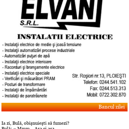
Bancul zilei
Ia zi, Bulă, obişnuieşti să fumezi?
Bulă: – Mmm… Aşa şi aşa…