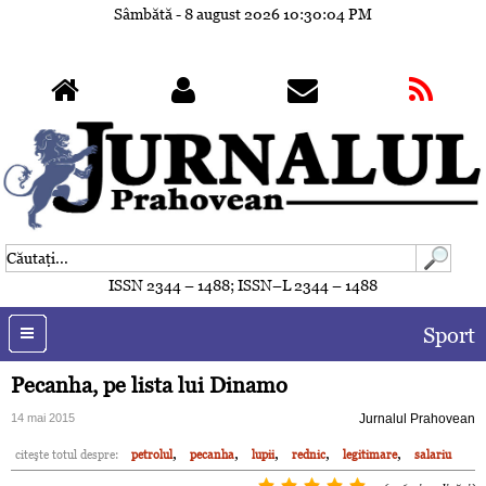
Sâmbătă - 8 august 2026
10:30:07 PM
ISSN 2344 – 1488; ISSN–L 2344 – 1488
Sport
Pecanha, pe lista lui Dinamo
14 mai 2015
Jurnalul Prahovean
,
,
,
,
,
citeşte totul despre:
petrolul
pecanha
lupii
rednic
legitimare
salariu