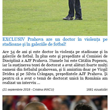
EXCLUSIV Prahova are un doctor în violenţa pe
stadioane şi în galeriile de fotbal!
Are 34 de ani şi este doctor în violenţa pe stadioane şi în
galerile de fotbal. În plus este şi preşedinte al Comisiei de
Disciplină a AJF Prahova. Numele lui este Cătălin Popescu,
iar la susţinerea tezei de doctorat a avut alături foarte mulţi
oameni din fotbalul prahovean, şi îi amintim doar pe Virgil
Dridea şi pe Silviu Crângaşu, preşedintele AJF Prahova. Şi
pentru că a avut o temă de doctorat unică în România am
realizat un interviu ...
(21 septembrie 2018 - Cristina IANCU)
1681 vizualizări