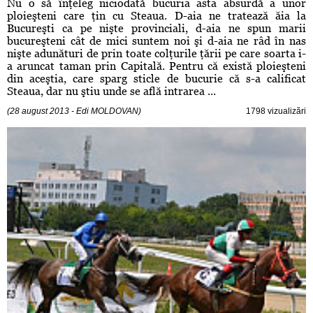
Nu o să înţeleg niciodată bucuria asta absurdă a unor
ploieşteni care ţin cu Steaua. D-aia ne tratează ăia la
Bucureşti ca pe nişte provinciali, d-aia ne spun marii
bucureşteni cât de mici suntem noi şi d-aia ne râd în nas
nişte adunături de prin toate colţurile ţării pe care soarta i-
a aruncat taman prin Capitală. Pentru că există ploieşteni
din aceştia, care sparg sticle de bucurie că s-a calificat
Steaua, dar nu ştiu unde se află intrarea ...
(28 august 2013 - Edi MOLDOVAN)
1798 vizualizări