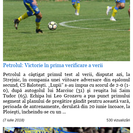
Petrolul: Victorie în prima verificare a verii
Petrolul a câştigat primul test al verii, disputat azi, la
Strejnic, în compania unei viitoare adversare din eşalonul
secund, CS Baloteşti. „Lupii” s-au impus cu scorul de 2-0 (1-
0), după autogolul lui Marciuc (31) şi reuşita lui Saim
Tudor (65). Echipa lui Leo Grozavu a pus punct primului
segment al planului de pregătire gândit pentru această vară,
perioada de antrenamente, derulată din 20 iunie încoace, la
Ploieşti, încheindu-se cu un ...
(7 iulie 2018)
530 vizualizări