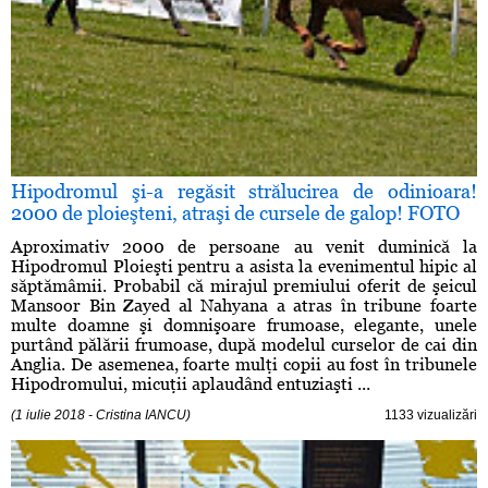
Hipodromul şi-a regăsit strălucirea de odinioara!
2000 de ploieşteni, atraşi de cursele de galop! FOTO
Aproximativ 2000 de persoane au venit duminică la
Hipodromul Ploieşti pentru a asista la evenimentul hipic al
săptămâmii. Probabil că mirajul premiului oferit de şeicul
Mansoor Bin Zayed al Nahyana a atras în tribune foarte
multe doamne şi domnişoare frumoase, elegante, unele
purtând pălării frumoase, după modelul curselor de cai din
Anglia. De asemenea, foarte mulţi copii au fost în tribunele
Hipodromului, micuţii aplaudând entuziaşti ...
(1 iulie 2018 - Cristina IANCU)
1133 vizualizări