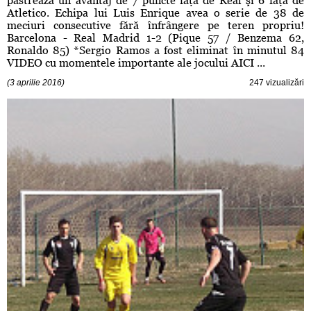
păstrează un avantaj de 7 puncte faţă de Real şi 6 faţă de
Atletico. Echipa lui Luis Enrique avea o serie de 38 de
meciuri consecutive fără înfrângere pe teren propriu!
Barcelona - Real Madrid 1-2 (Pique 57 / Benzema 62,
Ronaldo 85) *Sergio Ramos a fost eliminat în minutul 84
VIDEO cu momentele importante ale jocului AICI ...
(3 aprilie 2016)
247 vizualizări