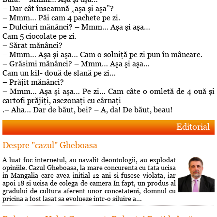
– Dar cât înseamnă „aşa şi aşa”?
– Mmm… Păi cam 4 pachete pe zi.
– Dulciuri mănânci? – Mmm… Aşa şi aşa…
Cam 5 ciocolate pe zi.
– Sărat mănânci?
– Mmm… Aşa şi aşa… Cam o solniţă pe zi pun în mâncare.
– Grăsimi mănânci? – Mmm… Aşa şi aşa…
Cam un kil- două de slană pe zi…
– Prăjit mănânci?
– Mmm… Aşa şi aşa… Pe zi… Cam câte o omletă de 4 ouă şi
cartofi prăjiţi, asezonaţi cu cârnaţi
.– Aha… Dar de băut, bei? – A, da! De băut, beau!
Editorial
Despre "cazul" Gheboasa
A luat foc internetul, au navalit deontologii, au explodat
opiniile. Cazul Gheboasa, la mare concurenta cu fata ucisa
in Mangalia care avea initial 12 ani si fusese violata, iar
apoi 18 si ucisa de colega de camera In fapt, un produs al
gradului de cultura aferent unor concetateni, domnul cu
pricina a fost lasat sa evolueze intr-o siluire a...