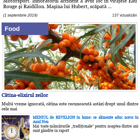
Motorsport. Înfiorătorul accident a avut loc în virajele Eau
Rouge şi Raidillon. Maşina lui Hubert, scăpată ...
(1 septembrie 2019)
137 vizualizări
Food
Cătina-elixirul zeilor
Multă vreme ignorată, cătina este recunoscută astăzi drept unul dintre
cele mai
MENIUL de REVELION în lume: ce alimente aduc noroc în
Anul Nou
Mai toate mâncărurile „tradiţionale” pentru noaptea dintre ani
sunt gândite în raport