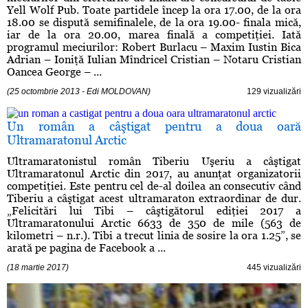
Yell Wolf Pub. Toate partidele încep la ora 17.00, de la ora
18.00 se dispută semifinalele, de la ora 19.00- finala mică,
iar de la ora 20.00, marea finală a competiţiei. Iată
programul meciurilor: Robert Burlacu – Maxim Iustin Bica
Adrian – Ioniţă Iulian Mîndricel Cristian – Notaru Cristian
Oancea George – ...
(25 octombrie 2013 - Edi MOLDOVAN)
129 vizualizări
Un român a câştigat pentru a doua oară
Ultramaratonul Arctic
Ultramaratonistul român Tiberiu Uşeriu a câştigat
Ultramaratonul Arctic din 2017, au anunţat organizatorii
competiţiei. Este pentru cel de-al doilea an consecutiv când
Tiberiu a câştigat acest ultramaraton extraordinar de dur.
„Felicitări lui Tibi – câştigătorul ediţiei 2017 a
Ultramaratonului Arctic 6633 de 350 de mile (563 de
kilometri – n.r.). Tibi a trecut linia de sosire la ora 1.25”, se
arată pe pagina de Facebook a ...
(18 martie 2017)
445 vizualizări