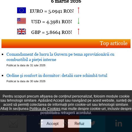
6 martie 2026
EURO = 5.0941 RON
USD = 4.3981 RON
GBP = 5.8664 RON
Top articole
Comandament de lucru la Guvern pe tema aprovizionării cu
combustibil a pieţei interne
Publicat la data de 31 iulie 2026
Ordine şi confort in dormitor: detalii care schimbă totul
Publicat la data de 30 iulie 2026
Pentru scopuri precum afișarea de conținut personalizat, folosim module cookie
sau tehnologii similare. Apăsând Accept sau navigând pe acest website, sunteți de
acord să permiți colectarea de informații prin cookie-uri sau tehnologii similare.
Aflați în secțiunea
Politica de Cookies
mai multe despre cookie-uri, inclusiv despre
posibilitatea retragerii acordului.
Copyright © 2013 - 2026
Jurnalul Prahovean
|
|
Politica de cookies
Termeni şi Condiţii
Confidenţialitatea datelor
Ultima actualizare: 8 august 2026