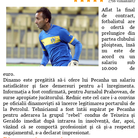
(716 vizualizări)
Aflat la final
de contract,
fotbalistul are
o ofertă de
prelungire din
partea clubului
ploiştean, însă
nu este de
acord cu un
salariu sub
10.000 de
euro.
Dinamo este pregătită să-i ofere lui Pecanha un salariu
satisfăcător şi face demersuri pentru a-l înregimenta.
Informaţia a fost confirmată, pentru Jurnalul Prahovean, de
surse apropiate jucătorului. Rednic este cel care i-a convins
pe oficialii dinamovişti să încerce legitimarea portarului de
la Petrolul. Tehnicianul a fost întâi supărat pe Pecanha
pentru aderarea la grupul “rebel” condus de Teixeira şi
Geraldo imediat după intrarea în insolvenţă, dar, apoi,
văzând că se comportă profesionist şi că şi-a respectat
angajamentul, s-a declarat impresionat.