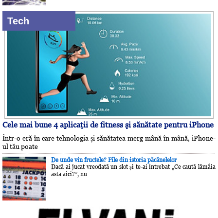
Tech
Cele mai bune 4 aplicaţii de fitness şi sănătate pentru iPhone
Într-o eră în care tehnologia și sănătatea merg mână în mână, iPhone-
ul tău poate
De unde vin fructele? File din istoria păcănelelor
Dacă ai jucat vreodată un slot și te-ai întrebat „Ce caută lămâia
asta aici?”, nu