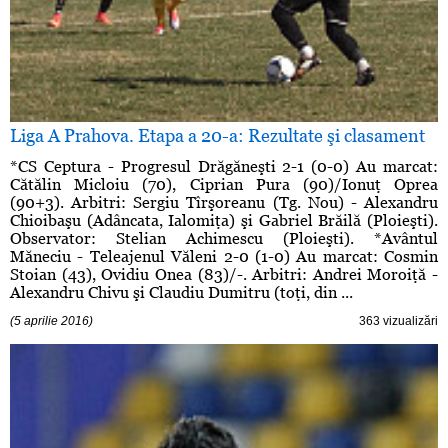
Liga A Prahova. Etapa a 20-a: Rezultate şi clasament
*CS Ceptura - Progresul Drăgăneşti 2-1 (0-0) Au marcat:
Cătălin Micloiu (70), Ciprian Pura (90)/Ionuţ Oprea
(90+3). Arbitri: Sergiu Tîrşoreanu (Tg. Nou) - Alexandru
Chioibaşu (Adâncata, Ialomiţa) şi Gabriel Brăilă (Ploieşti).
Observator: Stelian Achimescu (Ploieşti). *Avântul
Măneciu - Teleajenul Văleni 2-0 (1-0) Au marcat: Cosmin
Stoian (43), Ovidiu Onea (83)/-. Arbitri: Andrei Moroiţă -
Alexandru Chivu şi Claudiu Dumitru (toţi, din ...
(5 aprilie 2016)
363 vizualizări