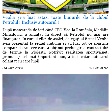
Veolia şi-a luat astăzi toate bunurile de la clubul
Petrolul ! Inclusiv autocarul !
După mascarada de ieri când CEO Veolia România, Mădălin
Mihailovici a anunţat în direct că Petrolul nu mai are
finanţator, în cursul zilei de astăzi, delegaţi ai firmei Veolia
s-au prezentat la sediul clubului şi au luat tot ce aparţine
companiei franceze care a obţinut prelungirea contractului
de termie la Ploieşti. Potrivit realitatea sportivă.net,
primul, şi cel mai important bun, a fost chiar autocarul
colantat cu care lupii ...
(14 iunie 2019)
921 vizualizări