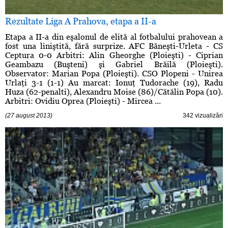
Rezultate Liga A Prahova, etapa a II-a
Etapa a II-a din eşalonul de elită al fotbalului prahovean a
fost una liniştită, fără surprize. AFC Băneşti-Urleta - CS
Ceptura 0-0 Arbitri: Alin Gheorghe (Ploieşti) - Ciprian
Geambazu (Buşteni) şi Gabriel Brăilă (Ploieşti).
Observator: Marian Popa (Ploieşti). CSO Plopeni - Unirea
Urlaţi 3-1 (1-1) Au marcat: Ionuţ Tudorache (19), Radu
Huza (62-penalti), Alexandru Moise (86)/Cătălin Popa (10).
Arbitri: Ovidiu Oprea (Ploieşti) - Mircea ...
(27 august 2013)
342 vizualizări