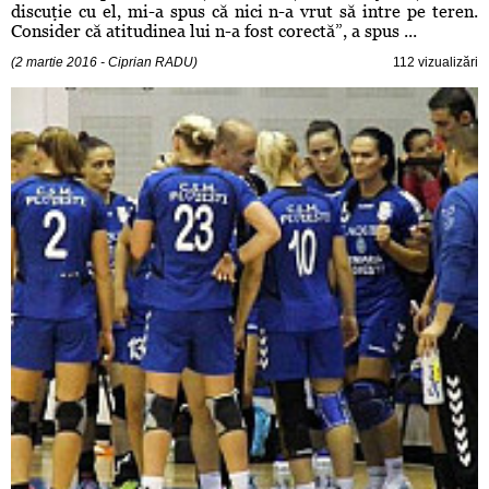
discuţie cu el, mi-a spus că nici n-a vrut să intre pe teren.
Consider că atitudinea lui n-a fost corectă”, a spus ...
(2 martie 2016 - Ciprian RADU)
112 vizualizări