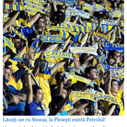
Lăsaţi-ne cu Steaua, la Ploieşti există Petrolul!