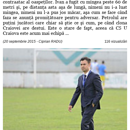
contraatac al oaspeţilor. Ivan a fugit cu mingea peste 60 de
metri şi, pe distanţa asta aşa de lungă, nimeni nu i-a luat
mingea, nimeni nu l-a pus jos măcar, aşa cum se face când
faza se anunţă promiţătoare pentru adversar. Petrolul are
puţini jucători care chiar să ştie ce şi cum, pe când clona
Craiovei are destui. Este o stare de fapt, aceea că CS U
Craiova este acum mai echipă ...
(20 septembrie 2015 - Ciprian RADU)
116 vizualizări