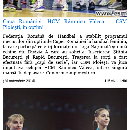
Cupa României: HCM Râmnicu Vâlcea – CSM
Ploieşti, în optimi
Federaţia Română de Handbal a stabilit programul
meciurilor din optimile Cupei României la handbal feminin,
la care participă cele 14 formaţii din Liga Naţională şi două
echipe din Divizia A care au solicitat înscrierea: Ştiinţa
Bucureşti şi Rapid Bucureşti. Tragerea la sorţi a fost
efectuată fără „capi de serie”, iar CSM Ploieşti va juca
împotriva echipei HCM Râmnicu Vâlcea, într-o singură
manşă, în deplasare. Conform csmploiesti.ro, ...
(18 noiembrie 2014)
115 vizualizări