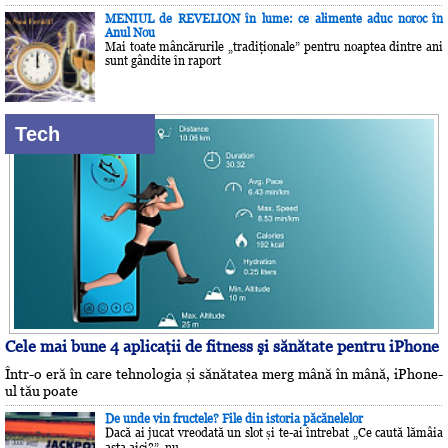
MENIUL de REVELION în lume: ce alimente aduc noroc în
Anul Nou
Mai toate mâncărurile „tradiţionale” pentru noaptea dintre ani
sunt gândite în raport
Tech
Cele mai bune 4 aplicaţii de fitness şi sănătate pentru iPhone
Într-o eră în care tehnologia și sănătatea merg mână în mână, iPhone-
ul tău poate
De unde vin fructele? File din istoria păcănelelor
Dacă ai jucat vreodată un slot și te-ai întrebat „Ce caută lămâia
asta aici?”, nu