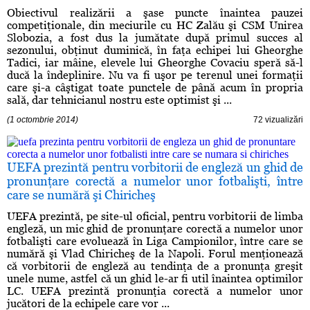
Obiectivul realizării a şase puncte înaintea pauzei
competiţionale, din meciurile cu HC Zalău şi CSM Unirea
Slobozia, a fost dus la jumătate după primul succes al
sezonului, obţinut duminică, în faţa echipei lui Gheorghe
Tadici, iar mâine, elevele lui Gheorghe Covaciu speră să-l
ducă la îndeplinire. Nu va fi uşor pe terenul unei formaţii
care şi-a câştigat toate punctele de până acum în propria
sală, dar tehnicianul nostru este optimist şi ...
(1 octombrie 2014)
72 vizualizări
UEFA prezintă pentru vorbitorii de engleză un ghid de
pronunţare corectă a numelor unor fotbalişti, între
care se numără şi Chiricheş
UEFA prezintă, pe site-ul oficial, pentru vorbitorii de limba
engleză, un mic ghid de pronunţare corectă a numelor unor
fotbalişti care evoluează în Liga Campionilor, între care se
numără şi Vlad Chiricheş de la Napoli. Forul menţionează
că vorbitorii de engleză au tendinţa de a pronunţa greşit
unele nume, astfel că un ghid le-ar fi util înaintea optimilor
LC. UEFA prezintă pronunţia corectă a numelor unor
jucători de la echipele care vor ...