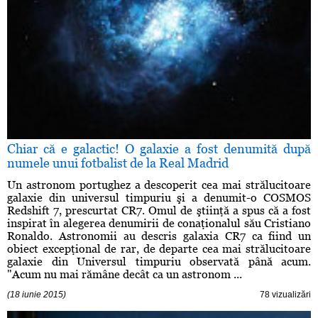
Chiar că e galactic! O galaxie a fost denumită după
numele unui fotbalist de la Real Madrid
Un astronom portughez a descoperit cea mai strălucitoare
galaxie din universul timpuriu şi a denumit-o COSMOS
Redshift 7, prescurtat CR7. Omul de ştiinţă a spus că a fost
inspirat în alegerea denumirii de conaţionalul său Cristiano
Ronaldo. Astronomii au descris galaxia CR7 ca fiind un
obiect excepţional de rar, de departe cea mai strălucitoare
galaxie din Universul timpuriu observată până acum.
"Acum nu mai rămâne decât ca un astronom ...
(18 iunie 2015)
78 vizualizări