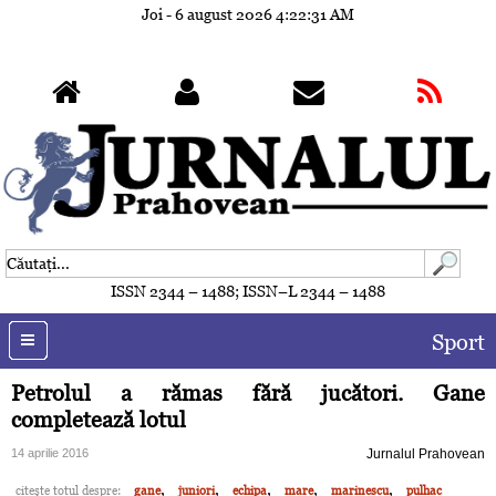
Joi - 6 august 2026
4:22:34 AM
ISSN 2344 – 1488; ISSN–L 2344 – 1488
Sport
Petrolul a rămas fără jucători. Gane
completează lotul
14 aprilie 2016
Jurnalul Prahovean
,
,
,
,
,
citeşte totul despre:
gane
juniori
echipa
mare
marinescu
pulhac