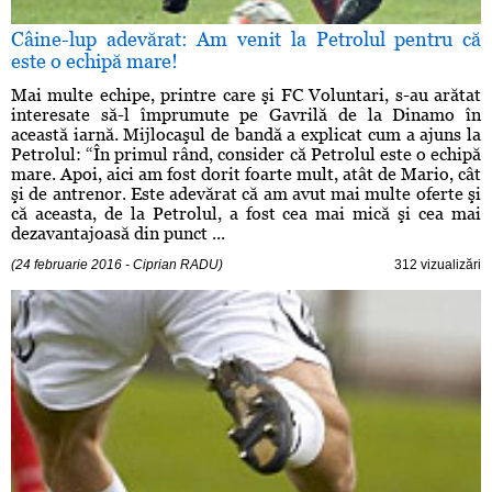
Câine-lup adevărat: Am venit la Petrolul pentru că
este o echipă mare!
Mai multe echipe, printre care şi FC Voluntari, s-au arătat
interesate să-l împrumute pe Gavrilă de la Dinamo în
această iarnă. Mijlocaşul de bandă a explicat cum a ajuns la
Petrolul: “În primul rând, consider că Petrolul este o echipă
mare. Apoi, aici am fost dorit foarte mult, atât de Mario, cât
şi de antrenor. Este adevărat că am avut mai multe oferte şi
că aceasta, de la Petrolul, a fost cea mai mică şi cea mai
dezavantajoasă din punct ...
(24 februarie 2016 - Ciprian RADU)
312 vizualizări