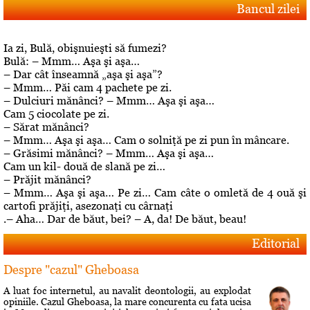
Bancul zilei
Ia zi, Bulă, obişnuieşti să fumezi?
Bulă: – Mmm… Aşa şi aşa…
– Dar cât înseamnă „aşa şi aşa”?
– Mmm… Păi cam 4 pachete pe zi.
– Dulciuri mănânci? – Mmm… Aşa şi aşa…
Cam 5 ciocolate pe zi.
– Sărat mănânci?
– Mmm… Aşa şi aşa… Cam o solniţă pe zi pun în mâncare.
– Grăsimi mănânci? – Mmm… Aşa şi aşa…
Cam un kil- două de slană pe zi…
– Prăjit mănânci?
– Mmm… Aşa şi aşa… Pe zi… Cam câte o omletă de 4 ouă şi
cartofi prăjiţi, asezonaţi cu cârnaţi
.– Aha… Dar de băut, bei? – A, da! De băut, beau!
Editorial
Despre "cazul" Gheboasa
A luat foc internetul, au navalit deontologii, au explodat
opiniile. Cazul Gheboasa, la mare concurenta cu fata ucisa