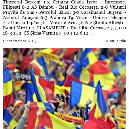
Tineretul Berceni 1-3 Cetatea Coada Izvor - Intersport
Filipeşti 8-2 AS Dâmbu - Real Rio Cocoşeşti 2-8 Vulturii
Proviţa de Sus - Petrolul Băicoi 3-2 Caraimanul Buşteni -
Avântul Tomşani 0-3 Prahova Tg. Vechi - Unirea Teleajen
2-2 Unirea Lipăneşti - Viitorul Ariceşti 6-2 Ştiinţa Albeşti -
Rapid Mizil 1-4 CLASAMENT 1. Real Rio Cocoşeşti 5 5 0 0
18-3 15 2. CS Şirna Varniţa 5 4 0 1 12-6 12 ...
(17 septembrie 2015)
370 vizualizări