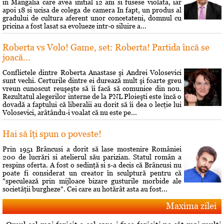
in Mangalia care avea initial 12 ani si fusese violata, iar
apoi 18 si ucisa de colega de camera In fapt, un produs al
gradului de cultura aferent unor concetateni, domnul cu
pricina a fost lasat sa evolueze intr-o siluire a...
Roberta vs Volo! Game, set: Roberta! Partida încă se
joacă...
Conflictele dintre Roberta Anastase şi Andrei Volosevici
sunt vechi. Certurile dintre ei durează mult şi foarte greu
vreun cunoscut reuşeşte să îi facă să comunice din nou.
Rezultatul alegerilor interne de la PNL Ploieşti este încă o
dovadă a faptului că liberalii au dorit să îi dea o lecţie lui
Volosevici, arâtându-i voalat că nu este pe...
Hai să îţi spun o poveste!
Prin 1951 Brâncusi a dorit să lase mostenire României
200 de lucrări si atelierul său parizian. Statul român a
respins oferta. A fost o sedinţă si s-a decis că Brâncusi nu
poate fi considerat un creator în sculptură pentru că
"speculează prin mijloace bizare gusturile morbide ale
societăţii burgheze". Cei care au hotărât asta au fost...
Maxima zilei