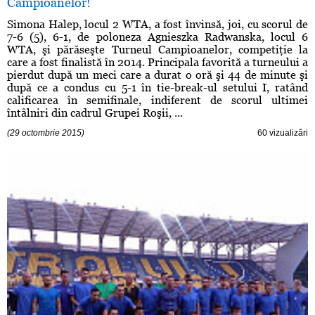
Campioanelor!
Simona Halep, locul 2 WTA, a fost învinsă, joi, cu scorul de
7-6 (5), 6-1, de poloneza Agnieszka Radwanska, locul 6
WTA, şi părăseşte Turneul Campioanelor, competiţie la
care a fost finalistă în 2014. Principala favorită a turneului a
pierdut după un meci care a durat o oră şi 44 de minute şi
după ce a condus cu 5-1 în tie-break-ul setului I, ratând
calificarea în semifinale, indiferent de scorul ultimei
întâlniri din cadrul Grupei Roşii, ...
(29 octombrie 2015)
60 vizualizări