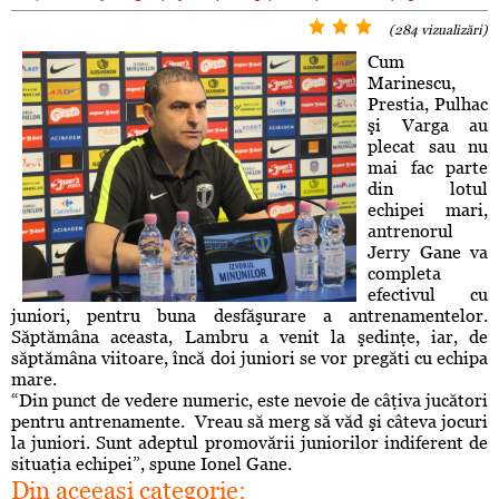
(284 vizualizări)
Cum
Marinescu,
Prestia, Pulhac
şi Varga au
plecat sau nu
mai fac parte
din lotul
echipei mari,
antrenorul
Jerry Gane va
completa
efectivul cu
juniori, pentru buna desfăşurare a antrenamentelor.
Săptămâna aceasta, Lambru a venit la şedinţe, iar, de
săptămâna viitoare, încă doi juniori se vor pregăti cu echipa
mare.
“Din punct de vedere numeric, este nevoie de câţiva jucători
pentru antrenamente. Vreau să merg să văd şi câteva jocuri
la juniori. Sunt adeptul promovării juniorilor indiferent de
situaţia echipei”, spune Ionel Gane.
Din aceeaşi categorie: