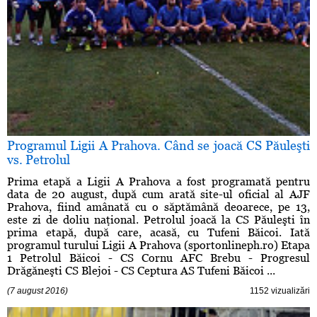
Programul Ligii A Prahova. Când se joacă CS Păuleşti
vs. Petrolul
Prima etapă a Ligii A Prahova a fost programată pentru
data de 20 august, după cum arată site-ul oficial al AJF
Prahova, fiind amânată cu o săptămână deoarece, pe 13,
este zi de doliu naţional. Petrolul joacă la CS Păuleşti în
prima etapă, după care, acasă, cu Tufeni Băicoi. Iată
programul turului Ligii A Prahova (sportonlineph.ro) Etapa
1 Petrolul Băicoi - CS Cornu AFC Brebu - Progresul
Drăgăneşti CS Blejoi - CS Ceptura AS Tufeni Băicoi ...
(7 august 2016)
1152 vizualizări