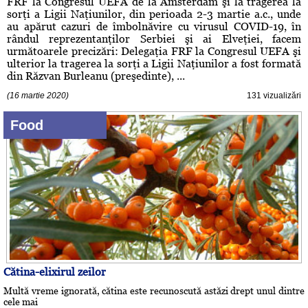
FRF la Congresul UEFA de la Amsterdam şi la tragerea la
sorţi a Ligii Naţiunilor, din perioada 2-3 martie a.c., unde
au apărut cazuri de îmbolnăvire cu virusul COVID-19, în
rândul reprezentanţilor Serbiei şi ai Elveţiei, facem
următoarele precizări: Delegaţia FRF la Congresul UEFA şi
ulterior la tragerea la sorţi a Ligii Naţiunilor a fost formată
din Răzvan Burleanu (preşedinte), ...
(16 martie 2020)
131 vizualizări
Food
Cătina-elixirul zeilor
Multă vreme ignorată, cătina este recunoscută astăzi drept unul dintre
cele mai