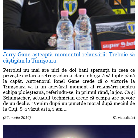
Jerry Gane aşteaptă momentul relansării: Trebuie să
câştigăm la Timişoara!
Petrolul nu mai are nici de doi bani speranţă în ceea ce
priveşte evitarea retrogradarea, dar e obligată să lupte până
la capăt. Antrenorul Ionel Gane crede că o victorie la
Timişoara va fi un adevărat moment al relansării pentru
echipa ploieşteană, referindu-se, în primul rând, la joc. Ca şi
Schumacher, actualul technician crede că echipa are nevoie
de un declic. “Venim după un punctde moral după meciul de
la Cluj. S-a văzut asta, i-am ...
(26 martie 2016)
81 vizualizări