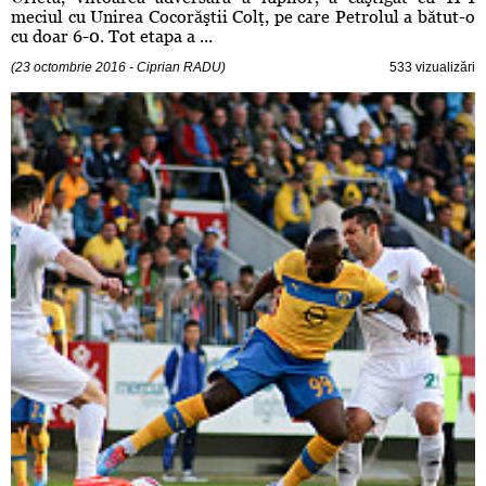
meciul cu Unirea Cocorăştii Colţ, pe care Petrolul a bătut-o
cu doar 6-0. Tot etapa a ...
(23 octombrie 2016 - Ciprian RADU)
533 vizualizări