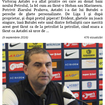
Victoraş Astafei s-a aflat printre cei care au donat bani
noului Petrolul, la fel cum au făcut-o Hoban sau Marinescu.
Potrivit Ziarului Prahova, Astafei i-a dat lui Butufei o
pereche de ghete personalizate. De Liga I şi după
proprietar, şi după preţul piperat! Evident, ghetele nu joacă
singure, însă Butufei este unul dintre fotbaliştii care merită
acest gest făcut ca de la petrolist la petrolist, când soara a
făcut ca Astafei să urce de ...
(9 septembrie 2016)
476 vizualizări