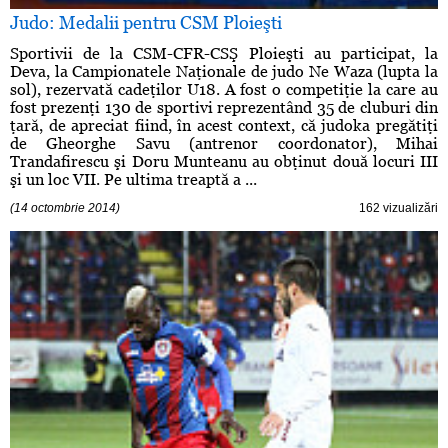
Judo: Medalii pentru CSM Ploieşti
Sportivii de la CSM-CFR-CSŞ Ploieşti au participat, la
Deva, la Campionatele Naţionale de judo Ne Waza (lupta la
sol), rezervată cadeţilor U18. A fost o competiţie la care au
fost prezenţi 130 de sportivi reprezentând 35 de cluburi din
ţară, de apreciat fiind, în acest context, că judoka pregătiţi
de Gheorghe Savu (antrenor coordonator), Mihai
Trandafirescu şi Doru Munteanu au obţinut două locuri III
şi un loc VII. Pe ultima treaptă a ...
(14 octombrie 2014)
162 vizualizări