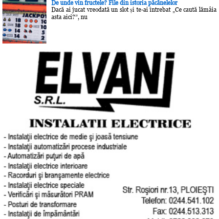
De unde vin fructele? File din istoria păcănelelor
Dacă ai jucat vreodată un slot și te-ai întrebat „Ce caută lămâia
asta aici?”, nu