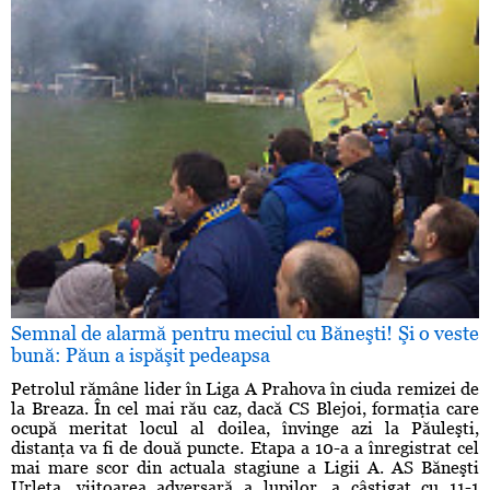
Semnal de alarmă pentru meciul cu Băneşti! Şi o veste
bună: Păun a ispăşit pedeapsa
Petrolul rămâne lider în Liga A Prahova în ciuda remizei de
la Breaza. În cel mai rău caz, dacă CS Blejoi, formaţia care
ocupă meritat locul al doilea, învinge azi la Păuleşti,
distanţa va fi de două puncte. Etapa a 10-a a înregistrat cel
mai mare scor din actuala stagiune a Ligii A. AS Băneşti
Urleta, viitoarea adversară a lupilor, a câştigat cu 11-1