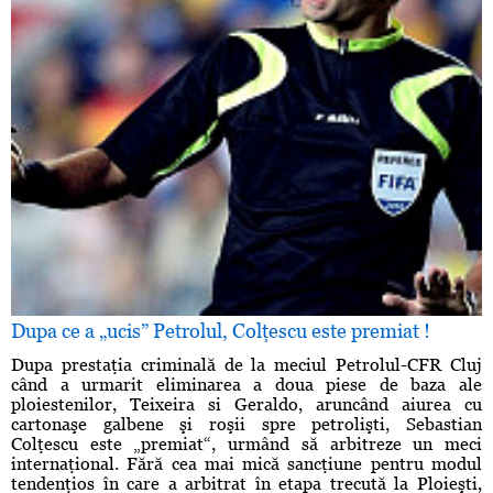
Dupa ce a „ucis” Petrolul, Colţescu este premiat !
Dupa prestaţia criminală de la meciul Petrolul-CFR Cluj
când a urmarit eliminarea a doua piese de baza ale
ploiestenilor, Teixeira si Geraldo, aruncând aiurea cu
cartonaşe galbene şi roşii spre petrolişti, Sebastian
Colţescu este „premiat“, urmând să arbitreze un meci
internaţional. Fără cea mai mică sancţiune pentru modul
tendenţios în care a arbitrat în etapa trecută la Ploieşti,