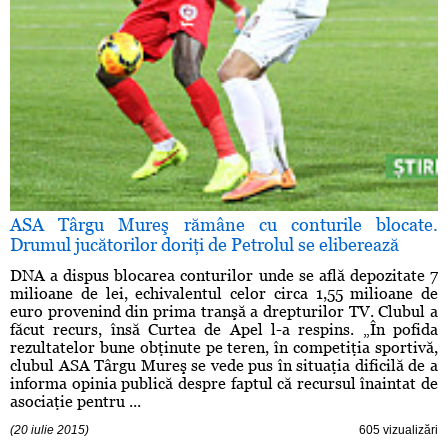
ASA Târgu Mureş rămâne cu conturile blocate.
Drumul jucătorilor doriţi de Petrolul se eliberează
DNA a dispus blocarea conturilor unde se află depozitate 7
milioane de lei, echivalentul celor circa 1,55 milioane de
euro provenind din prima tranşă a drepturilor TV. Clubul a
făcut recurs, însă Curtea de Apel l-a respins. „În pofida
rezultatelor bune obţinute pe teren, în competiţia sportivă,
clubul ASA Târgu Mureş se vede pus în situaţia dificilă de a
informa opinia publică despre faptul că recursul înaintat de
asociaţie pentru ...
(20 iulie 2015)
605 vizualizări