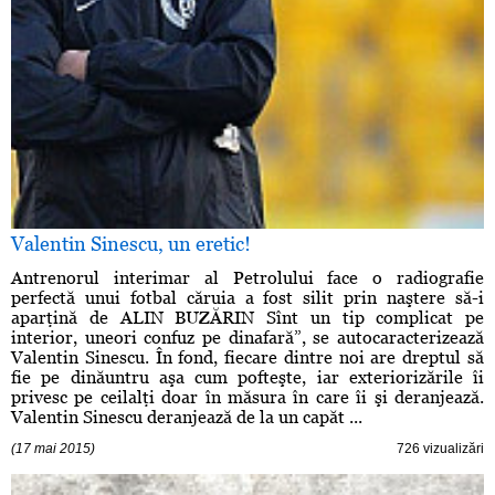
Valentin Sinescu, un eretic!
Antrenorul interimar al Petrolului face o radiografie
perfectă unui fotbal căruia a fost silit prin naştere să-i
aparţină de ALIN BUZĂRIN Sînt un tip complicat pe
interior, uneori confuz pe dinafară”, se autocaracterizează
Valentin Sinescu. În fond, fiecare dintre noi are dreptul să
fie pe dinăuntru aşa cum pofteşte, iar exteriorizările îi
privesc pe ceilalţi doar în măsura în care îi şi deranjează.
Valentin Sinescu deranjează de la un capăt ...
(17 mai 2015)
726 vizualizări