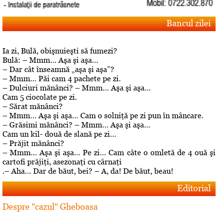
Bancul zilei
Ia zi, Bulă, obişnuieşti să fumezi?
Bulă: – Mmm… Aşa şi aşa…
– Dar cât înseamnă „aşa şi aşa”?
– Mmm… Păi cam 4 pachete pe zi.
– Dulciuri mănânci? – Mmm… Aşa şi aşa…
Cam 5 ciocolate pe zi.
– Sărat mănânci?
– Mmm… Aşa şi aşa… Cam o solniţă pe zi pun în mâncare.
– Grăsimi mănânci? – Mmm… Aşa şi aşa…
Cam un kil- două de slană pe zi…
– Prăjit mănânci?
– Mmm… Aşa şi aşa… Pe zi… Cam câte o omletă de 4 ouă şi
cartofi prăjiţi, asezonaţi cu cârnaţi
.– Aha… Dar de băut, bei? – A, da! De băut, beau!
Editorial
Despre "cazul" Gheboasa