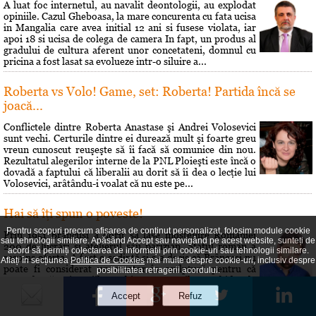
A luat foc internetul, au navalit deontologii, au explodat
opiniile. Cazul Gheboasa, la mare concurenta cu fata ucisa
in Mangalia care avea initial 12 ani si fusese violata, iar
apoi 18 si ucisa de colega de camera In fapt, un produs al
gradului de cultura aferent unor concetateni, domnul cu
pricina a fost lasat sa evolueze intr-o siluire a...
Roberta vs Volo! Game, set: Roberta! Partida încă se
joacă...
Conflictele dintre Roberta Anastase şi Andrei Volosevici
sunt vechi. Certurile dintre ei durează mult şi foarte greu
vreun cunoscut reuşeşte să îi facă să comunice din nou.
Rezultatul alegerilor interne de la PNL Ploieşti este încă o
dovadă a faptului că liberalii au dorit să îi dea o lecţie lui
Volosevici, arâtându-i voalat că nu este pe...
Hai să îţi spun o poveste!
Pentru scopuri precum afișarea de conținut personalizat, folosim module cookie
Prin 1951 Brâncusi a dorit să lase mostenire României
sau tehnologii similare. Apăsând Accept sau navigând pe acest website, sunteți de
200 de lucrări si atelierul său parizian. Statul român a
acord să permiți colectarea de informații prin cookie-uri sau tehnologii similare.
respins oferta. A fost o sedinţă si s-a decis că Brâncusi nu
Aflați în secțiunea
Politica de Cookies
mai multe despre cookie-uri, inclusiv despre
poate fi considerat un creator în sculptură pentru că
posibilitatea retragerii acordului.
"speculează prin mijloace bizare gusturile morbide ale
societăţii burgheze". Cei care au hotărât asta au fost...
Maxima zilei