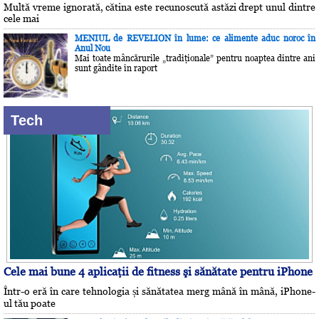
Multă vreme ignorată, cătina este recunoscută astăzi drept unul dintre
cele mai
MENIUL de REVELION în lume: ce alimente aduc noroc în
Anul Nou
Mai toate mâncărurile „tradiţionale” pentru noaptea dintre ani
sunt gândite în raport
Tech
Cele mai bune 4 aplicaţii de fitness şi sănătate pentru iPhone
Într-o eră în care tehnologia și sănătatea merg mână în mână, iPhone-
ul tău poate