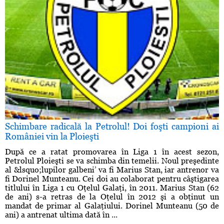
Schimbare radicală la Petrolul! Doi foşti campioni ai
României vin la Ploieşti
După ce a ratat promovarea în Liga 1 în acest sezon,
Petrolul Ploieşti se va schimba din temelii. Noul preşedinte
al &lsquo;lupilor galbeni’ va fi Marius Stan, iar antrenor va
fi Dorinel Munteanu. Cei doi au colaborat pentru câştigarea
titlului în Liga 1 cu Oţelul Galaţi, în 2011. Marius Stan (62
de ani) s-a retras de la Oţelul în 2012 şi a obţinut un
mandat de primar al Galaţiului. Dorinel Munteanu (50 de
ani) a antrenat ultima dată în ...