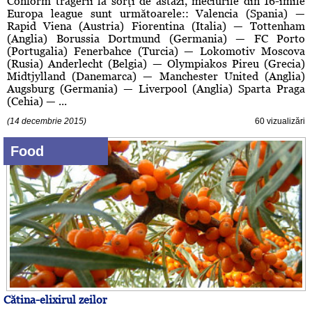
Conform tragerii la sorţi de astăzi, meciurile din 16-imile
Europa league sunt următoarele:: Valencia (Spania) —
Rapid Viena (Austria) Fiorentina (Italia) — Tottenham
(Anglia) Borussia Dortmund (Germania) — FC Porto
(Portugalia) Fenerbahce (Turcia) — Lokomotiv Moscova
(Rusia) Anderlecht (Belgia) — Olympiakos Pireu (Grecia)
Midtjylland (Danemarca) — Manchester United (Anglia)
Augsburg (Germania) — Liverpool (Anglia) Sparta Praga
(Cehia) — ...
(14 decembrie 2015)
60 vizualizări
Food
Cătina-elixirul zeilor