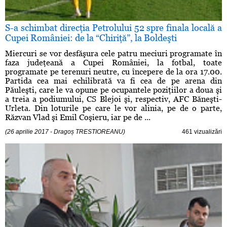
S-a schimbat direcţia Petrolului 52 spre finala locală a
Cupei României: de la “Chiriţă”, la Boldeşti
Miercuri se vor desfăşura cele patru meciuri programate în
faza judeţeană a Cupei României, la fotbal, toate
programate pe terenuri neutre, cu începere de la ora 17.00.
Partida cea mai echilibrată va fi cea de pe arena din
Păuleşti, care le va opune pe ocupantele poziţiilor a doua şi
a treia a podiumului, CS Blejoi şi, respectiv, AFC Băneşti-
Urleta. Din loturile pe care le vor alinia, pe de o parte,
Răzvan Vlad şi Emil Coşieru, iar pe de ...
(26 aprilie 2017 - Dragoș TRESTIOREANU)
461 vizualizări