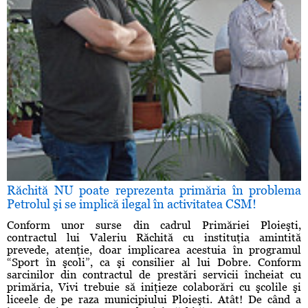
Răchită NU poate reprezenta primăria în problema
Petrolul şi se implică ilegal în activitatea CSM!
Conform unor surse din cadrul Primăriei Ploieşti,
contractul lui Valeriu Răchită cu instituţia amintită
prevede, atenţie, doar implicarea acestuia în programul
“Sport în şcoli”, ca şi consilier al lui Dobre. Conform
sarcinilor din contractul de prestări servicii încheiat cu
primăria, Vivi trebuie să iniţieze colaborări cu şcolile şi
liceele de pe raza municipiului Ploieşti. Atât! De când a