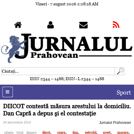
Vineri - 7 august 2026
2:28:21 AM
ISSN 2344 – 1488; ISSN–L 2344 – 1488
Sport
DIICOT contestă măsura arestului la domiciliu.
Dan Capră a depus şi el contestaţie
24 decembrie 2014
Jurnalul Prahovean
,
,
,
,
,
,
citeşte totul despre:
diicot
capra
dan
petrolul
arest
masura