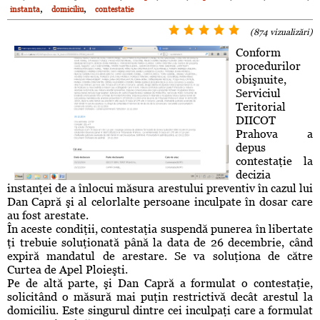
,
,
instanta
domiciliu
contestatie
(874 vizualizări)
Conform
procedurilor
obişnuite,
Serviciul
Teritorial
DIICOT
Prahova a
depus
contestaţie la
decizia
instanţei de a înlocui măsura arestului preventiv în cazul lui
Dan Capră şi al celorlalte persoane inculpate în dosar care
au fost arestate.
În aceste condiţii, contestaţia suspendă punerea în libertate
ţi trebuie soluţionată până la data de 26 decembrie, când
expiră mandatul de arestare. Se va soluţiona de către
Curtea de Apel Ploieşti.
Pe de altă parte, şi Dan Capră a formulat o contestaţie,
solicitând o măsură mai puţin restrictivă decât arestul la
domiciliu. Este singurul dintre cei inculpaţi care a formulat