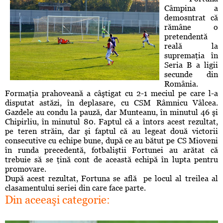
Câmpina a
demosntrat că
rămâne o
pretendentă
reală la
supremaţia în
Seria B a ligii
secunde din
România.
Formaţia prahoveană a câştigat cu 2-1 meciul pe care l-a
disputat astăzi, în deplasare, cu CSM Râmnicu Vâlcea.
Gazdele au condu la pauză, dar Munteanu, în minutul 46 şi
Chipirliu, în minutul 80. Faptul că a întors acest rezultat,
pe teren străin, dar şi faptul că au legeat două victorii
consecutive cu echipe bune, după ce au bătut pe CS Mioveni
în runda precedentă, fotbaliştii Fortunei au arătat că
trebuie să se ţină cont de această echipă în lupta pentru
promovare.
După acest rezultat, Fortuna se află pe locul al treilea al
clasamentului seriei din care face parte.
Din aceeaşi categorie: