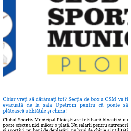
Chiar vreţi să dărâmaţi tot? Secţia de box a CSM va fi
evacuată de la sala Upetrom pentru că poate să
plătească utilităţile şi chiria!
Clubul Sportiv Municipal Ploieşti are toţi banii blocaţi şi nu
poate efectua nici măcar o plată. Nu salarii pentru antrenori
şi sportivi, nu bani de deplasări, nu bani de chirie şi utilităţi