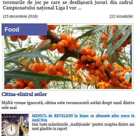
terenurile de joc pe care se desfăşoară jocuri din cadrul
Campionatului naţional Liga I vor ...
(15 decembrie 2018)
112 vizualizări
Food
Cătina-elixirul zeilor
Multă vreme ignorată, cătina este recunoscută astăzi drept unul dintre
cele mai
MENIUL de REVELION în lume: ce alimente aduc noroc în
Anul Nou
Mai toate mâncărurile „tradiţionale” pentru noaptea dintre ani
sunt gândite în raport