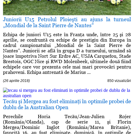
Juniorii U15 Petrolul Ploieşti au ajuns la turneul
„Mondial de la Saint Pierre de Nantes”
Echipa de juniori U15 este în Franţa unde, între 25 şi 28
aprilie, se confruntă cu echipe de prestigiu din Europa în
cadrul campionatului „Mondial de la Saint Pierre de
Nantes”. Juniorii se află în grupa D a turneului, urmând să
joace împotriva Nort Sur Erdre AC, USJA Carquefou, Stade
Brestois, OGC Nice şi RWD Molenbeek, ultimele două fiind
echipele care vor prezenta cele mai mari provocări pentru
prahoveni. Echipa antrenată de Marius ...
(26 aprilie 2018)
850 vizualizări
Tecău şi Mergea au fost eliminaţi în optimile probei de
dublu de la Australian Open
Perechile Horia Tecău/Jean-Julien Rojer
(România/Olanda), cap de serie 11, şi Florin
Mergea/Dominic Inglot (România/Marea Britanie),
favorită 16, au fost eliminate, duminică, în optimile de