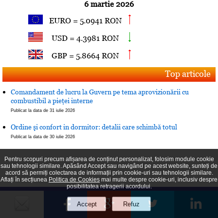
6 martie 2026
EURO = 5.0941 RON
USD = 4.3981 RON
GBP = 5.8664 RON
Top articole
Comandament de lucru la Guvern pe tema aprovizionării cu
combustibil a pieţei interne
Publicat la data de 31 iulie 2026
Ordine şi confort in dormitor: detalii care schimbă totul
Publicat la data de 30 iulie 2026
Pentru scopuri precum afișarea de conținut personalizat, folosim module cookie
sau tehnologii similare. Apăsând Accept sau navigând pe acest website, sunteți de
acord să permiți colectarea de informații prin cookie-uri sau tehnologii similare.
Aflați în secțiunea
Politica de Cookies
mai multe despre cookie-uri, inclusiv despre
posibilitatea retragerii acordului.
Copyright © 2013 - 2026
Jurnalul Prahovean
|
|
Politica de cookies
Termeni şi Condiţii
Confidenţialitatea datelor
Ultima actualizare: 9 august 2026