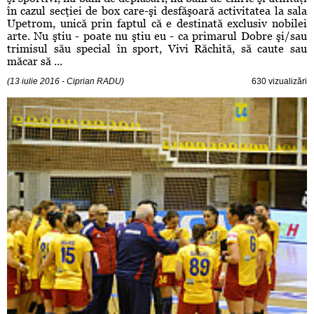
în cazul secţiei de box care-şi desfăşoară activitatea la sala
Upetrom, unică prin faptul că e destinată exclusiv nobilei
arte. Nu ştiu - poate nu ştiu eu - ca primarul Dobre şi/sau
trimisul său special în sport, Vivi Răchită, să caute sau
măcar să ...
(13 iulie 2016 - Ciprian RADU)
630 vizualizări