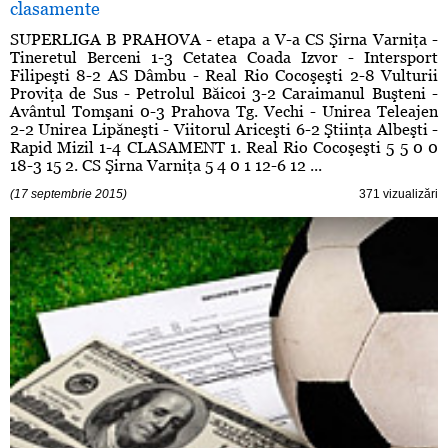
clasamente
SUPERLIGA B PRAHOVA - etapa a V-a CS Şirna Varniţa -
Tineretul Berceni 1-3 Cetatea Coada Izvor - Intersport
Filipeşti 8-2 AS Dâmbu - Real Rio Cocoşeşti 2-8 Vulturii
Proviţa de Sus - Petrolul Băicoi 3-2 Caraimanul Buşteni -
Avântul Tomşani 0-3 Prahova Tg. Vechi - Unirea Teleajen
2-2 Unirea Lipăneşti - Viitorul Ariceşti 6-2 Ştiinţa Albeşti -
Rapid Mizil 1-4 CLASAMENT 1. Real Rio Cocoşeşti 5 5 0 0
18-3 15 2. CS Şirna Varniţa 5 4 0 1 12-6 12 ...
(17 septembrie 2015)
371 vizualizări