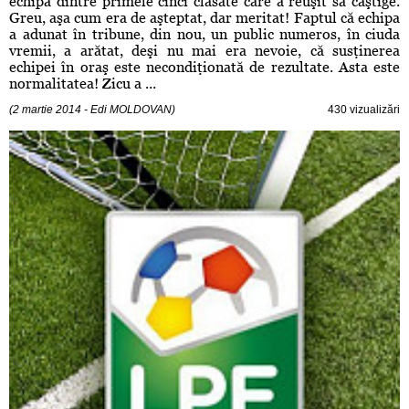
echipă dintre primele cinci clasate care a reuşit să câştige.
Greu, aşa cum era de aşteptat, dar meritat! Faptul că echipa
a adunat în tribune, din nou, un public numeros, în ciuda
vremii, a arătat, deşi nu mai era nevoie, că susţinerea
echipei în oraş este necondiţionată de rezultate. Asta este
normalitatea! Zicu a ...
(2 martie 2014 - Edi MOLDOVAN)
430 vizualizări