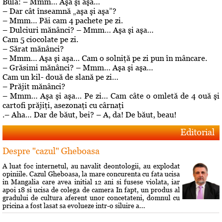
Bulă: – Mmm… Aşa şi aşa…
– Dar cât înseamnă „aşa şi aşa”?
– Mmm… Păi cam 4 pachete pe zi.
– Dulciuri mănânci? – Mmm… Aşa şi aşa…
Cam 5 ciocolate pe zi.
– Sărat mănânci?
– Mmm… Aşa şi aşa… Cam o solniţă pe zi pun în mâncare.
– Grăsimi mănânci? – Mmm… Aşa şi aşa…
Cam un kil- două de slană pe zi…
– Prăjit mănânci?
– Mmm… Aşa şi aşa… Pe zi… Cam câte o omletă de 4 ouă şi
cartofi prăjiţi, asezonaţi cu cârnaţi
.– Aha… Dar de băut, bei? – A, da! De băut, beau!
Editorial
Despre "cazul" Gheboasa
A luat foc internetul, au navalit deontologii, au explodat
opiniile. Cazul Gheboasa, la mare concurenta cu fata ucisa
in Mangalia care avea initial 12 ani si fusese violata, iar
apoi 18 si ucisa de colega de camera In fapt, un produs al
gradului de cultura aferent unor concetateni, domnul cu
pricina a fost lasat sa evolueze intr-o siluire a...