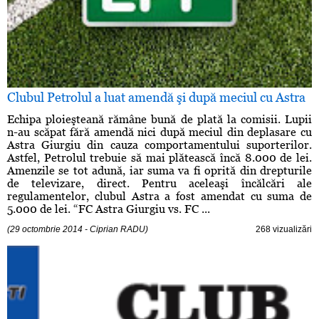
Clubul Petrolul a luat amendă şi după meciul cu Astra
Echipa ploieşteană rămâne bună de plată la comisii. Lupii
n-au scăpat fără amendă nici după meciul din deplasare cu
Astra Giurgiu din cauza comportamentului suporterilor.
Astfel, Petrolul trebuie să mai plătească încă 8.000 de lei.
Amenzile se tot adună, iar suma va fi oprită din drepturile
de televizare, direct. Pentru aceleaşi încălcări ale
regulamentelor, clubul Astra a fost amendat cu suma de
5.000 de lei. “FC Astra Giurgiu vs. FC ...
(29 octombrie 2014 - Ciprian RADU)
268 vizualizări