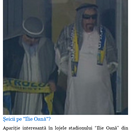
Şeicii pe "Ilie Oană"?
Apariţie interesantă în lojele stadionului “Ilie Oană” din