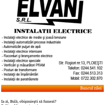
Bancul zilei
Ia zi, Bulă, obişnuieşti să fumezi?