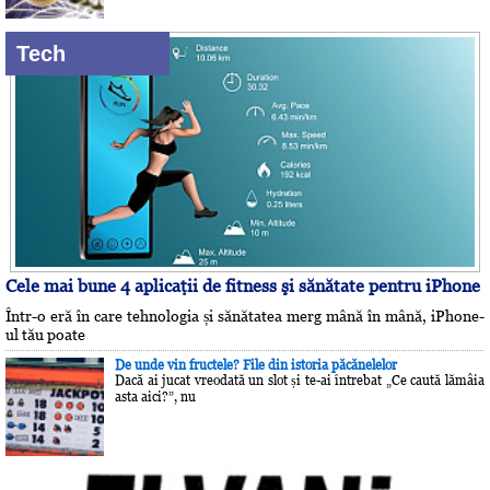
Tech
Cele mai bune 4 aplicaţii de fitness şi sănătate pentru iPhone
Într-o eră în care tehnologia și sănătatea merg mână în mână, iPhone-
ul tău poate
De unde vin fructele? File din istoria păcănelelor
Dacă ai jucat vreodată un slot și te-ai întrebat „Ce caută lămâia
asta aici?”, nu