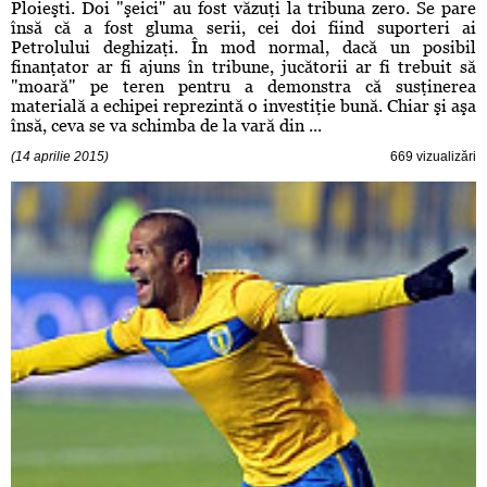
Ploieşti. Doi "şeici" au fost văzuţi la tribuna zero. Se pare
însă că a fost gluma serii, cei doi fiind suporteri ai
Petrolului deghizaţi. În mod normal, dacă un posibil
finanţator ar fi ajuns în tribune, jucătorii ar fi trebuit să
"moară" pe teren pentru a demonstra că susţinerea
materială a echipei reprezintă o investiţie bună. Chiar şi aşa
însă, ceva se va schimba de la vară din ...
(14 aprilie 2015)
669 vizualizări