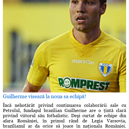
Guilherme visează la noua sa echipă!
Încă nehotărât privind continuarea colaborării sale cu
Petrolul, fundaşul brazilian Guilherme are o ţintă clară
privind viitorul său fotbalistic. Deşi curtat de echipe din
afara României, în primul rând de Legia Varsovia,
brazilianul ar da orice să joace în naţionala României.