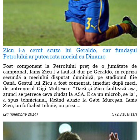
Zicu i-a cerut scuze lui Geraldo, dar fundaşul
Petrolului ar putea rata meciul cu Dinamo
Fost component la Petrolului preţ de o jumătate de
campionat, Ianis Zicu l-a faultat dur pe Geraldo, în repriza
secundă a meciului disputat duminică, pe stadionul Ilie
Oană. Gestul lui Zicu a fost comentat, imediat după meci,
de antrenorul Gigi Mulţescu: “Dacă şi Zicu faultează aşa,
atunci se petrece ceva ciudat la ASA. E ca un microb, se ia”,
a spus tehnicianul, făcând aluzie la Gabi Mureşan. Ianis
Zicu, un fotbalist tehnic, nu prea ...
(24 noiembrie 2014)
572 vizualizări