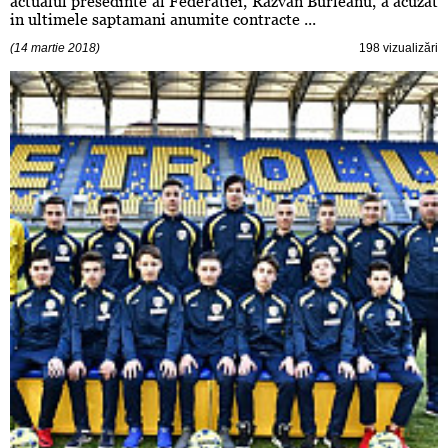
actualul presedinte al Federatiei, Razvan Burleanu, a acuzat
in ultimele saptamani anumite contracte ...
(14 martie 2018)
198 vizualizări