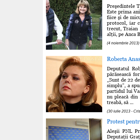
Preşedintele T
Este prima aniv
fiice şi de mic
protocol, iar 
trecut, Traian 
alţii, pe Anca 
(4 noiembrie 2013)
Roberta Anas
Deputatul Rob
părăsească for
„Sunt de 22 de
simplu”, a spu
partidul lui V
nu pleacă din 
treabă, să ...
(30 iulie 2013 - Cr
Protest pentr
Aleşii PNL Pr
Deputaţii Graţ