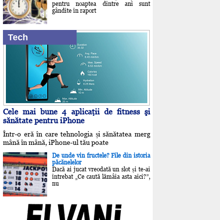
pentru noaptea dintre ani sunt
gândite în raport
Tech
Cele mai bune 4 aplicaţii de fitness şi
sănătate pentru iPhone
Într-o eră în care tehnologia și sănătatea merg
mână în mână, iPhone-ul tău poate
De unde vin fructele? File din istoria
păcănelelor
Dacă ai jucat vreodată un slot și te-ai
întrebat „Ce caută lămâia asta aici?”,
nu