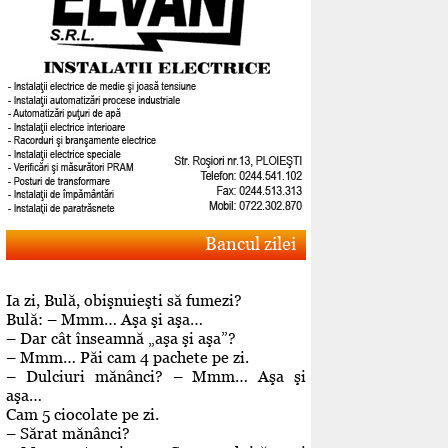
Bancul zilei
Ia zi, Bulă, obişnuieşti să fumezi?
Bulă: – Mmm… Aşa şi aşa…
– Dar cât înseamnă „aşa şi aşa”?
– Mmm… Păi cam 4 pachete pe zi.
– Dulciuri mănânci? – Mmm… Aşa şi
aşa…
Cam 5 ciocolate pe zi.
– Sărat mănânci?