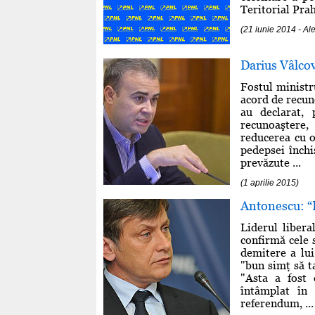
Teritorial Prah
(21 iunie 2014 - A
Darius Vâlcov
Fostul ministr
acord de recuno
au declarat, 
recunoaştere,
reducerea cu o
pedepsei închi
prevăzute ...
(1 aprilie 2015)
Antonescu: “B
Liderul libera
confirmă cele 
demitere a lui
"bun simţ să t
"Asta a fost d
întâmplat în 
referendum, ...