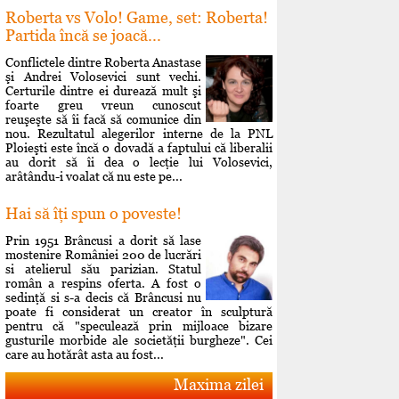
Roberta vs Volo! Game, set: Roberta!
Partida încă se joacă...
Conflictele dintre Roberta Anastase
şi Andrei Volosevici sunt vechi.
Certurile dintre ei durează mult şi
foarte greu vreun cunoscut
reuşeşte să îi facă să comunice din
nou. Rezultatul alegerilor interne de la PNL
Ploieşti este încă o dovadă a faptului că liberalii
au dorit să îi dea o lecţie lui Volosevici,
arâtându-i voalat că nu este pe...
Hai să îţi spun o poveste!
Prin 1951 Brâncusi a dorit să lase
mostenire României 200 de lucrări
si atelierul său parizian. Statul
român a respins oferta. A fost o
sedinţă si s-a decis că Brâncusi nu
poate fi considerat un creator în sculptură
pentru că "speculează prin mijloace bizare
gusturile morbide ale societăţii burgheze". Cei
care au hotărât asta au fost...
Maxima zilei