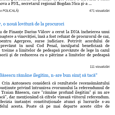
ova a PNL, secretarul regional Bogdan Nica şi-a ...
lex POLICALĂ)
471 vizualizări
, o nouă lovitură de la procurori
u de Finanţe Darius Vâlcov a cerut la DNA încheierea unui
aştere a vinovăţiei, însă a fost refuzat de procurorul de caz,
pentru Agerpres, surse judiciare. Potrivit acordului de
 prevăzut în noul Cod Penal, inculpatul beneficiază de
 treime a limitelor de pedeapsă prevăzute de lege în cazul
sorii şi de reducerea cu o pătrime a limitelor de pedeapsă
111 vizualizări
ăsescu rămâne ilegitim, n-are bun simţ să tacă"
l Crin Antonescu consideră că rezultatele recensământului
susţinute privind întrunirea cvorumului la referendumul de
 Traian Băsescu, care "rămâne profund ilegitim" şi nu are
acă", dar menţionând că cifrele vizează viitorul referendum.
ecizia instanţei constituţionale atunci şi lucrurile s-au
felul acesta. Poate că pe mai departe aceste cifre de