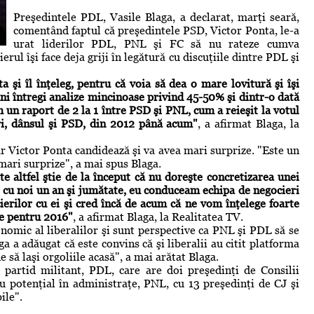
Preşedintele PDL, Vasile Blaga, a declarat, marţi seară,
comentând faptul că preşedintele PSD, Victor Ponta, le-a
urat liderilor PDL, PNL şi FC să nu rateze cumva
erul îşi face deja griji în legătură cu discuţiile dintre PDL şi
a şi îl înţeleg, pentru că voia să dea o mare lovitură şi îşi
uni întregi analize mincinoase privind 45-50% şi dintr-o dată
n raport de 2 la 1 între PSD şi PNL, cum a reieşit la votul
i, dânsul şi PSD, din 2012 până acum"
, a afirmat Blaga, la
ar Victor Ponta candidează şi va avea mari surprize. "Este un
mari surprize", a mai spus Blaga.
te altfel ştie de la început că nu doreşte concretizarea unei
at cu noi un an şi jumătate, eu conduceam echipa de negocieri
erilor cu ei şi cred încă de acum că ne vom înţelege foarte
e pentru 2016"
, a afirmat Blaga, la Realitatea TV.
nomic al liberalilor şi sunt perspective ca PNL şi PDL să se
a a adăugat că este convins că şi liberalii au citit platforma
e să laşi orgoliile acasă", a mai arătat Blaga.
n partid militant, PDL, care are doi preşedinţi de Consilii
u potenţial în administraţe, PNL, cu 13 preşedinţi de CJ şi
ile".