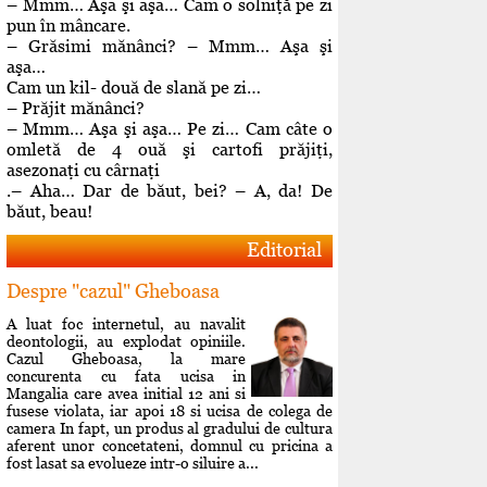
– Mmm… Aşa şi aşa… Cam o solniţă pe zi
pun în mâncare.
– Grăsimi mănânci? – Mmm… Aşa şi
aşa…
Cam un kil- două de slană pe zi…
– Prăjit mănânci?
– Mmm… Aşa şi aşa… Pe zi… Cam câte o
omletă de 4 ouă şi cartofi prăjiţi,
asezonaţi cu cârnaţi
.– Aha… Dar de băut, bei? – A, da! De
băut, beau!
Editorial
Despre "cazul" Gheboasa
A luat foc internetul, au navalit
deontologii, au explodat opiniile.
Cazul Gheboasa, la mare
concurenta cu fata ucisa in
Mangalia care avea initial 12 ani si
fusese violata, iar apoi 18 si ucisa de colega de
camera In fapt, un produs al gradului de cultura
aferent unor concetateni, domnul cu pricina a
fost lasat sa evolueze intr-o siluire a...