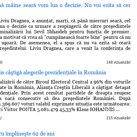
ă mâine seară vom lua o decizie. Nu voi ezita să cer
iviu Dragnea, a anunţat, marţi, că până miercuri seară, cel
 lua o decizie ca urmare a respingerii de către preşedintele
minalizării lui Sevil Shhaideh pentru funcţia de premier.
a motivat că vrea să "cumpănească foarte bine" pentru că nu
e uşoară. De asemenea, el a spus că nu va ezita să ceară
eşedintelui. Liviu Dragnea, care a venit la conferinţa de
6)
148 vizualizări
s câştigă alegerile prezidenţiale în România
lizării de către Biroul Electoral Central a 96% din voturile
ate în România, Alianţa Creştin Liberală a câştigat detaşat
idenţiale. Prin acest rezultat partidele de dreapta reuşesc
ia oară consecutiv să dea preşedintele României. După
.369.607 voturi valabil exprimate situaţia este următoarea:
ri Victor PONTA 5.081.479 45,33% Klaus IOHANNIS ...
)
215 vizualizări
u împlineşte 62 de ani