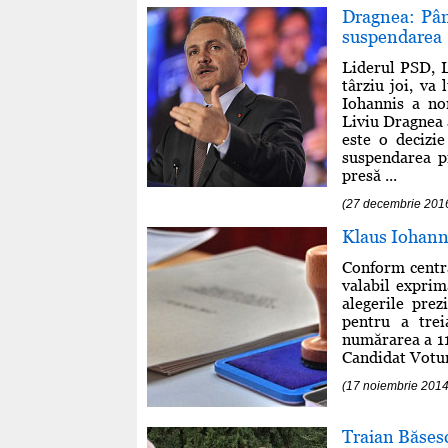
Dragnea: Pân
suspendarea
Liderul PSD, L
târziu joi, va
Iohannis a no
Liviu Dragnea 
este o decizi
suspendarea pr
presă ...
(27 decembrie 201
Klaus Iohanni
Conform centra
valabil exprim
alegerile prez
pentru a tre
numărarea a 11
Candidat Votu
(17 noiembrie 2014
Traian Băsesc