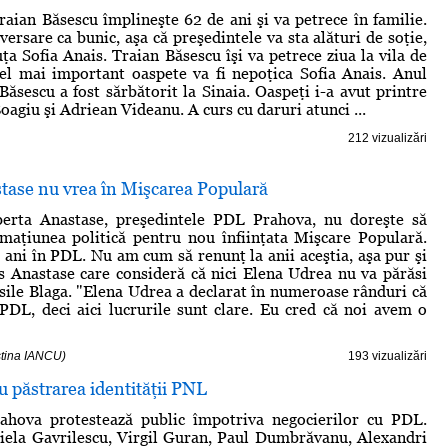
raian Băsescu împlineşte 62 de ani şi va petrece în familie.
ersare ca bunic, aşa că preşedintele va sta alături de soţie,
uţa Sofia Anais. Traian Băsescu îşi va petrece ziua la vila de
cel mai important oaspete va fi nepoţica Sofia Anais. Anul
Băsescu a fost sărbătorit la Sinaia. Oaspeţi i-a avut printre
Boagiu şi Adriean Videanu. A curs cu daruri atunci ...
212 vizualizări
tase nu vrea în Mişcarea Populară
erta Anastase, preşedintele PDL Prahova, nu doreşte să
maţiunea politică pentru nou înfiinţata Mişcare Populară.
 ani în PDL. Nu am cum să renunţ la anii aceştia, aşa pur şi
s Anastase care consideră că nici Elena Udrea nu va părăsi
asile Blaga. "Elena Udrea a declarat în numeroase rânduri că
PDL, deci aici lucrurile sunt clare. Eu cred că noi avem o
istina IANCU)
193 vizualizări
u păstrarea identităţii PNL
ahova protestează public împotriva negocierilor cu PDL.
iela Gavrilescu, Virgil Guran, Paul Dumbrăvanu, Alexandri