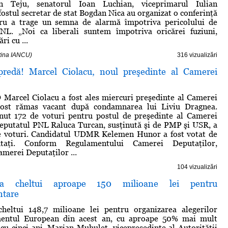
in Teju, senatorul Ioan Luchian, viceprimarul Iulian
fostul secretar de stat Bogdan Nica au organizat o conferinţă
ru a trage un semna de alarmă împotriva pericolului de
PNL. „Noi ca liberali suntem împotriva oricărei fuziuni,
ri cu ...
stina IANCU)
316 vizualizări
redă! Marcel Ciolacu, noul preşedinte al Camerei
Marcel Ciolacu a fost ales miercuri preşedinte al Camerei
post rămas vacant după condamnarea lui Liviu Dragnea.
inut 172 de voturi pentru postul de preşedinte al Camerei
eputatul PNL Raluca Turcan, susţinută şi de PMP şi USR, a
e voturi. Candidatul UDMR Kelemen Hunor a fost votat de
aţi. Conform Regulamentului Camerei Deputaţilor,
amerei Deputaţilor ...
104 vizualizări
a cheltui aproape 150 milioane lei pentru
ntare
heltui 148,7 milioane lei pentru organizarea alegerilor
mentul European din acest an, cu aproape 50% mai mult
cu cinci ani. Marian Muhuleţ, vicepreşedinte al Autorităţii