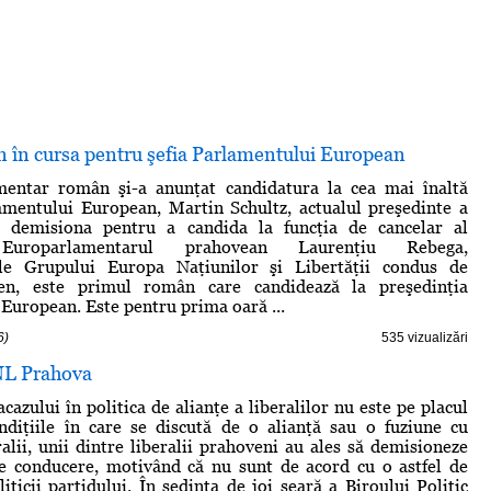
 în cursa pentru şefia Parlamentului European
entar român şi-a anunţat candidatura la cea mai înaltă
amentului European, Martin Schultz, actualul preşedinte a
 demisiona pentru a candida la funcţia de cancelar al
Europarlamentarul prahovean Laurenţiu Rebega,
ele Grupului Europa Naţiunilor şi Libertăţii condus de
n, este primul român care candidează la preşedinţia
European. Este pentru prima oară ...
6)
535 vizualizări
NL Prahova
azului în politica de alianţe a liberalilor nu este pe placul
ndiţiile în care se discută de o alianţă sau o fuziune cu
alii, unii dintre liberalii prahoveni au ales să demisioneze
de conducere, motivând că nu sunt de acord cu o astfel de
iticii partidului. În şedinţa de joi seară a Biroului Politic