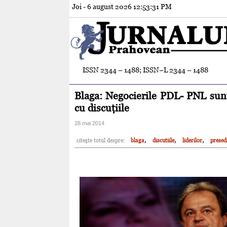
Joi - 6 august 2026
12:53:33 PM
ISSN 2344 – 1488; ISSN–L 2344 – 1488
Blaga: Negocierile PDL- PNL sunt î
cu discuţiile
28 mai 2014
,
,
,
citeşte totul despre:
blaga
discutiile
liderilor
presed