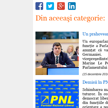
Din aceeaşi categorie:
Un prahovean
Un europarlam
funcţie a Parl
anunţat că va
Germaniei. 
vicepreşedint
Marine Le Pe
Parlamentului 
(15 decembrie 201
Demisii în P
Schimbarea mac
tuturor. În co
democrat liber
din funcţiile 
orientare a pol