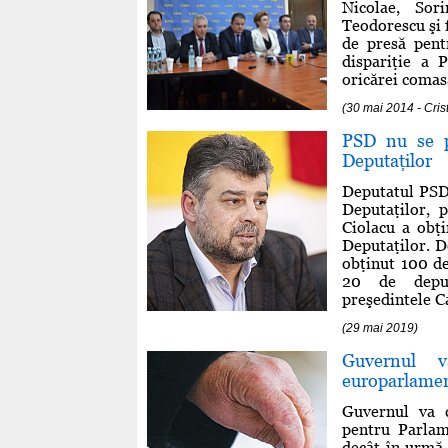
Nicolae, Sor
Teodorescu şi 
de presă pent
dispariţie a 
oricărei comasă
(30 mai 2014 - Cri
PSD nu se p
Deputaţilor
Deputatul PSD 
Deputaţilor, 
Ciolacu a obţ
Deputaţilor. D
obţinut 100 d
20 de deput
preşedintele C
(29 mai 2019)
Guvernul v
europarlame
Guvernul va c
pentru Parla
decât în urmă 