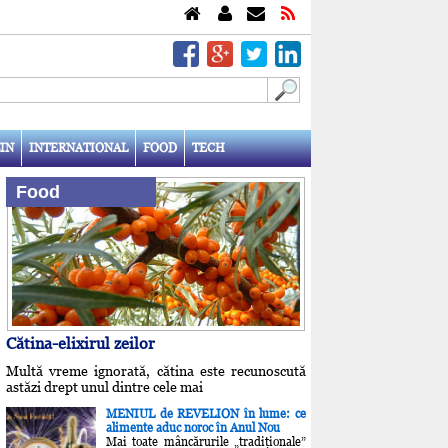
IN
INTERNATIONAL
FOOD
TECH
Food
Cătina-elixirul zeilor
Multă vreme ignorată, cătina este recunoscută
astăzi drept unul dintre cele mai
MENIUL de REVELION în lume: ce
alimente aduc noroc în Anul Nou
Mai toate mâncărurile „tradiţionale”