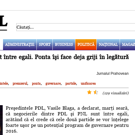
ADMINISTRAŢIE
SPORT
BUSINESS
POLITICĂ
NAŢIONAL
MAGAZ
ntre egali. Ponta îşi face deja griji în legătură
Jurnalul Prahovean
,
,
,
,
,
intele
premierul
ponta
guvernare
partide
unificarea
(129 vizualizări)
Preşedintele PDL, Vasile Blaga, a declarat, marţi seară,
că negocierile dintre PDL şi PNL sunt între egali,
arătând că el crede că cele două partide se vor înţelege
foarte uşor pe un potenţial program de guvernare pentru
2016.