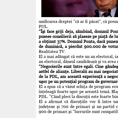
unificarea dreptei "că ar fi păcat", că premi
PNL.
"Îşi face griji deja, zâmbind, domnul Pont
pusese consilierii să plaseze pe piaţă de l
a obţinut 37%. Domnul Ponta, dacă punem u
de duminică, a pierdut 900.000 de votur
Realitatea TV.
El a mai adăugat că este un an electoral, i
an electoral, dânsul candidează şi va avea 
"Negocierile sunt între egali. Cine gândeş
astfel de alianţe. Liberalii au mai negoci
de la PDL, am această experienţă a negoci
uşor pe un potenţial program de guvernar
El a spus că a văzut schiţa de program eco
înţeleagă foarte uşor pe această temă. Blag
PDL. "Când pleci la discuţii este foarte bin
El a afirmat că discuţiile vor fi între u
judeţene şi 700 de primari şi un partid c
900 de primari şi "lucrurile sunt compatib