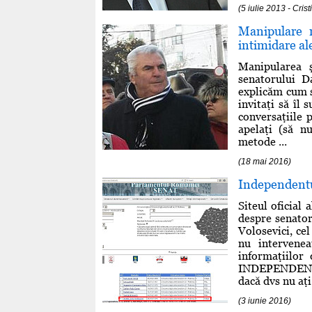
(5 iulie 2013 - Cri
Manipulare 
intimidare al
Manipularea 
senatorului D
explicăm cum s-
invitaţi să îl 
conversaţiile p
apelaţi (să n
metode ...
(18 mai 2016)
Independentu
Siteul oficial
despre senator
Volosevici, cel
nu intervene
informaţiilor 
INDEPENDENT!
dacă dvs nu aţi 
(3 iunie 2016)