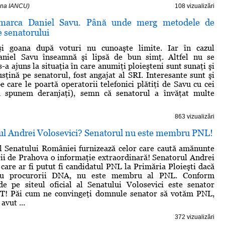
stina IANCU)
108 vizualizări
marca Daniel Savu. Până unde merg metodele de
e senatorului
şi goana după voturi nu cunoaşte limite. Iar în cazul
aniel Savu înseamnă şi lipsă de bun simţ. Altfel nu se
a ajuns la situaţia în care anumiţi ploieşteni sunt sunaţi şi
susţină pe senatorul, fost angajat al SRI. Interesante sunt şi
e care le poartă operatorii telefonici plătiţi de Savu cu cei
u spunem deranjaţi), semn că senatorul a învăţat multe
863 vizualizări
l Andrei Volosevici? Senatorul nu este membru PNL!
 al Senatului României furnizează celor care caută amănunte
ii de Prahova o informaţie extraordinară! Senatorul Andrei
 care ar fi putut fi candidatul PNL la Primăria Ploieşti dacă
au procurorii DNA, nu este membru al PNL. Conform
de pe siteul oficial al Senatului Volosevici este senator
 Păi cum ne convingeţi domnule senator să votăm PNL,
avut ...
372 vizualizări