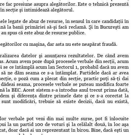
are fac presiune asupra alegătorilor. Este o tehnică prezentă
în secţie şi intimidează alegătorul.
e legate de abuz de resurse, în sensul în care candidaţii în
nă la banii primăriei să-şi facă reclamă. Şi în Bucureşti am
e au spus că este abuz de resurse publice.
egătorilor cu maşina, dar asta nu este neapărat fraudă.
ralizarea datelor şi anunţarea rezultatelor. De când avem
s. Acum avem poze după procesele verbale din secţii, acum
Şi se ce întâmplă acum lan Sectorul 1, probabil dacă nu avem
eu să ne dăm seama ce s-a întâmplat. Partidele dacă ar avea
ecţie, o poză cum a plecat din secţie, practic poţi să-ţi dai
 dădeai seama, procesele verbale se puteau modifica foarte
nă la BEC. Acest sistem s-a introdus anul trecut prima dată,
m şi diferenţa dintre primele date şi ce s-a corectat la
sunt modificări, trebuie să existe decizii, dacă nu există,
or verbale pot veni din mai multe surse, pot fi înlocuite
 pui la un partid 100 de voturi şi la celălalt două, în loc aşa
cat, doar dacă ai un reprezentant în birou. Bine, dacă eşti un