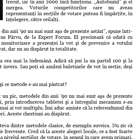
trecut, iar în anii 2000 încă funcţiona. „Autobuzul” şi el
mergea. Voturile competitorilor care nu aveau
reprezentanţi în secţiile de votare puteau fi împărţite, în
înţelegere, către ceilalţi.
in anii '90 nu mai sunt aşa de prezente astăzi”, spune într-
ius Pârvu, de la Expert Forum. El precizează că odată cu
monitorizare a prezenţei la vot şi de prevenire a votului
t, dar nu au dispărut în totalitate.
a cea mai la îndemână. Adică să pui la un partid 100 şi la
st invers. Sau poţi să anulezi buletinele de vot în secţie, deşi
 şi ce metode s-au mai păstrat?
un pic, metodele din anii '90 nu mai sunt aşa de prezente
i, prin introducerea tabletei şi a întregului mecanism s-au
 mai ai vot multiplu. Îmi aduc aminte că la referendumul din
ri. Aceste chestiuni au dispărut.
âteva dintre metodele clasice, de exemplu suveica. Nu zic că
frecvente. Cred că la aceste alegeri locale, ce a fost foarte
la nivelul secţiilor de votare, în sensul în care avem primari,