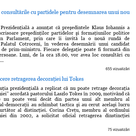
 consultările cu partidele pentru desemnarea unui nou
 Prezidenţială a anunţat că preşedintele Klaus Iohannis a
scrisoare preşedinţilor partidelor şi formaţiunilor politice
 în Parlament, prin care îi invită la o nouă rundă de
a Palatul Cotroceni, în vederea desemnării unui candidat
 de prim-ministru. Fiecare delegaţie poate fi formată din
soane. Luni, de la ora 18.00, vor avea loc consultări cu
..
655 vizualizări
cere retragerea decoraţiei lui Tokes
uţia prezidenţială a replicat că nu poate retrage decoraţia
ei” acordată pastorului Laszlo Tokes în 2009, motivând că
re nu poate veni decât din partea unui alt membru al
ial-democraţii au schimbat tactica şi au cerut acelaşi lucru
urtător al distincţiei. Corina Creţu, membru al ordinului
ei din 2002, a solicitat oficial retragerea dinstincţiei
75 vizualizări