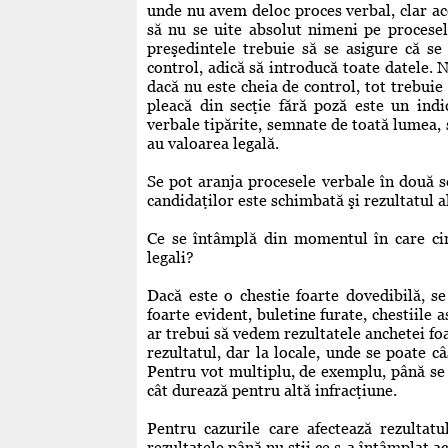
unde nu avem deloc proces verbal, clar ac
să nu se uite absolut nimeni pe procesel
preşedintele trebuie să se asigure că se
control, adică să introducă toate datele. N
dacă nu este cheia de control, tot trebuie 
pleacă din secţie fără poză este un indi
verbale tipărite, semnate de toată lumea, s
au valoarea legală.
Se pot aranja procesele verbale în două se
candidaţilor este schimbată şi rezultatul a
Ce se întâmplă din momentul în care cine
legali?
Dacă este o chestie foarte dovedibilă, s
foarte evident, buletine furate, chestiile 
ar trebui să vedem rezultatele anchetei fo
rezultatul, dar la locale, unde se poate câ
Pentru vot multiplu, de exemplu, până se f
cât durează pentru altă infracţiune.
Pentru cazurile care afectează rezultat
rezultatele până nu ştii ce s-a întâmplat ac