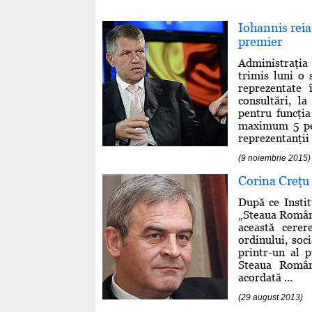
Iohannis reia
premier
Administraţia
trimis luni o 
reprezentate
consultări, l
pentru funcţia
maximum 5 per
reprezentanţii .
(9 noiembrie 2015)
Corina Creţu 
După ce Instit
„Steaua Români
această cere
ordinului, soc
printr-un al p
Steaua Români
acordată ...
(29 august 2013)