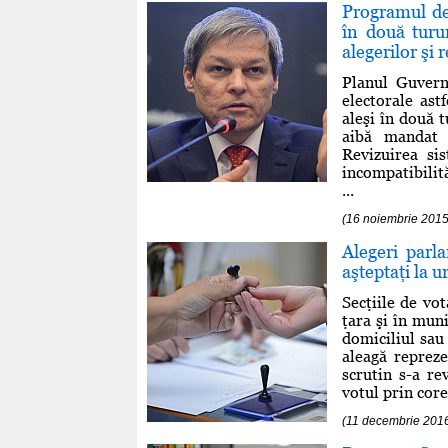
Programul de
în două turu
alegerilor şi 
Planul Guvern
electorale ast
aleşi în două t
aibă mandat 
Revizuirea si
incompatibilit
...
(16 noiembrie 2015
Alegeri parl
aşteptaţi la u
Secţiile de vo
ţara şi în mun
domiciliul sau 
aleagă repreze
scrutin s-a re
votul prin cor
(11 decembrie 201