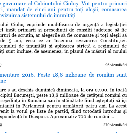
 guvernare al Cabinetului Cioloş: Vot pentru primari
ri, mandat de cinci ani pentru toţi aleşii, comasarea
revizuirea sistemului de imunităţi
ului Cioloş cuprinde modificarea de urgenţă a legislaţiei
fel încât primarii şi preşedinţii de consilii judeţene să fie
ururi de scrutin, ar alegerile să fie comasate şi toţi aleşii să
de 5 ani, ceea ce ar însemna revizuirea Constituţiei.
stemului de imunităţi şi aplicarea strictă a regimului de
ăţi sunt incluse, de asemenea, în planul de măsuri al noului
)
96 vizualizări
amentare 2016. Peste 18,8 milioane de români sunt
rne
tare s-au deschis duminică dimineaţa, la ora 07.00, în toată
icipiul Bucureşti, peste 18,8 milioane de cetăţeni români cu
reşedinţa în România sau în stăinătate fiind aşteptaţi să îşi
ntanţii în Parlament pentru următorii patru ani. La acest
venit la votul pe liste de partid, fiind totodată introdus şi
espondenţă în Diaspora. Aproximativ 700 de români ...
6)
270 vizualizări