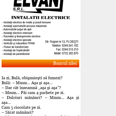
Bancul zilei
Ia zi, Bulă, obişnuieşti să fumezi?
Bulă: – Mmm… Aşa şi aşa…
– Dar cât înseamnă „aşa şi aşa”?
– Mmm… Păi cam 4 pachete pe zi.
– Dulciuri mănânci? – Mmm… Aşa şi
aşa…
Cam 5 ciocolate pe zi.
– Sărat mănânci?