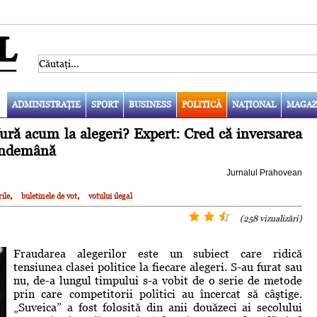
ADMINISTRAŢIE
SPORT
BUSINESS
POLITICĂ
NAŢIONAL
MAGAZ
ură acum la alegeri? Expert: Cred că inversarea
 îndemână
Jurnalul Prahovean
,
,
rile
buletinele de vot
votului ilegal
(258 vizualizări)
Fraudarea alegerilor este un subiect care ridică
tensiunea clasei politice la fiecare alegeri. S-au furat sau
nu, de-a lungul timpului s-a vobit de o serie de metode
prin care competitorii politici au încercat să câştige.
„Suveica” a fost folosită din anii douăzeci ai secolului