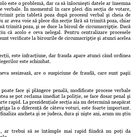
olo este o problemă, dar ca să înlocuieşti datele ar însemna
e verbale. În momentul în care pleci din secţia de votare,
 trimit prin tabletă poza după procesul verbal şi cheia de
u ar avea voie să plece din secţie fără să trimită poza, chiar
să trimită poza, şi se duce la biroul de circumscripţie. Dacă
ciu că acolo e ceva nelegal. Pentru centralizare procesele
unt verificate la birourile de circumscripţie şi atunci acelea
cţii, este infracţiune, dar frauda apare atunci când ordinea
legerilor este schimbat.
va sesizează, are o suspiciune de fraudă, care sunt paşii
e poate face şi plăngere penală, modificate procese verbale
astea se pot reclama imediat la poliţie, se face dosar penal şi
arte rapid. La prezidenţiale secţia aia nu determină neapărat
ştiga la o diferenţă de câteva voturi, este foarte important.
inaliza ancheta şi se judeca, dura şi nişte ani, acum nu ştiu
ul, ar trebui să se întâmple mai rapid fiindcă nu poţi da
olo.