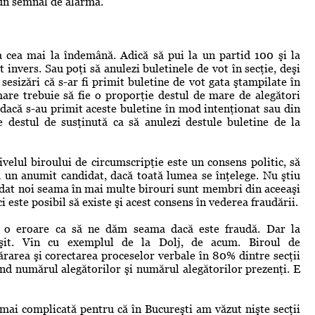
e un semnal de alarmă.
 cea mai la îndemână. Adică să pui la un partid 100 şi la
st invers. Sau poţi să anulezi buletinele de vot în secţie, deşi
sesizări că s-ar fi primit buletine de vot gata ştampilate în
mare trebuie să fie o proporţie destul de mare de alegători
iu dacă s-au primit aceste buletine în mod intenţionat sau din
e destul de susţinută ca să anulezi destule buletine de la
velul biroului de circumscripţie este un consens politic, să
u un anumit candidat, dacă toată lumea se înţelege. Nu ştiu
m dat noi seama în mai multe birouri sunt membri din aceeaşi
ci este posibil să existe şi acest consens în vederea fraudării.
 o eroare ca să ne dăm seama dacă este fraudă. Dar la
eşit. Vin cu exemplul de la Dolj, de acum. Biroul de
ărarea şi corectarea proceselor verbale în 80% dintre secţii
vind numărul alegătorilor şi numărul alegătorilor prezenţi. E
 mai complicată pentru că în Bucureşti am văzut nişte secţii