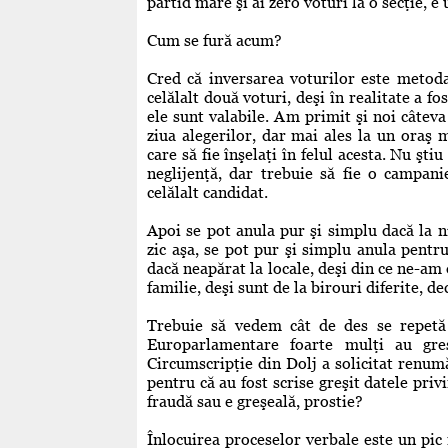
partid mare şi ai zero voturi la o secţie, 
Cum se fură acum?
Cred că inversarea voturilor este metoda
celălalt două voturi, deşi în realitate a fo
ele sunt valabile. Am primit şi noi câteva 
ziua alegerilor, dar mai ales la un oraş 
care să fie înşelaţi în felul acesta. Nu şt
neglijenţă, dar trebuie să fie o campani
celălalt candidat.
Apoi se pot anula pur şi simplu dacă la ni
zic aşa, se pot pur şi simplu anula pentr
dacă neapărat la locale, deşi din ce ne-a
familie, deşi sunt de la birouri diferite, de
Trebuie să vedem cât de des se repetă
Europarlamentare foarte mulţi au gr
Circumscripţie din Dolj a solicitat renum
pentru că au fost scrise greşit datele pri
fraudă sau e greşeală, prostie?
Înlocuirea proceselor verbale este un pic