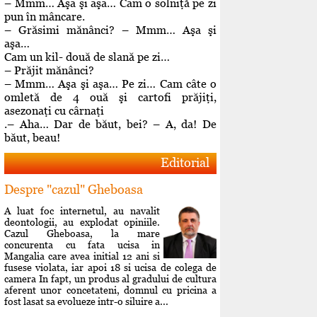
– Mmm… Aşa şi aşa… Cam o solniţă pe zi
pun în mâncare.
– Grăsimi mănânci? – Mmm… Aşa şi
aşa…
Cam un kil- două de slană pe zi…
– Prăjit mănânci?
– Mmm… Aşa şi aşa… Pe zi… Cam câte o
omletă de 4 ouă şi cartofi prăjiţi,
asezonaţi cu cârnaţi
.– Aha… Dar de băut, bei? – A, da! De
băut, beau!
Editorial
Despre "cazul" Gheboasa
A luat foc internetul, au navalit
deontologii, au explodat opiniile.
Cazul Gheboasa, la mare
concurenta cu fata ucisa in
Mangalia care avea initial 12 ani si
fusese violata, iar apoi 18 si ucisa de colega de
camera In fapt, un produs al gradului de cultura
aferent unor concetateni, domnul cu pricina a
fost lasat sa evolueze intr-o siluire a...