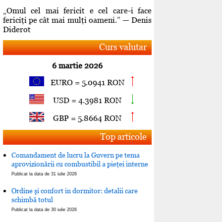
„Omul cel mai fericit e cel care-i face
fericiţi pe cât mai mulţi oameni.” — Denis
Diderot
Curs valutar
6 martie 2026
EURO = 5.0941 RON
USD = 4.3981 RON
GBP = 5.8664 RON
Top articole
Comandament de lucru la Guvern pe tema
aprovizionării cu combustibil a pieţei interne
Publicat la data de 31 iulie 2026
Ordine şi confort in dormitor: detalii care
schimbă totul
Publicat la data de 30 iulie 2026