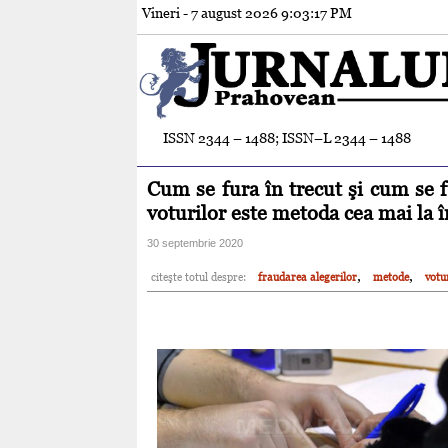
Vineri - 7 august 2026
9:03:18 PM
ISSN 2344 – 1488; ISSN–L 2344 – 1488
Cum se fura în trecut şi cum se f
voturilor este metoda cea mai la
30 septembrie 2020
,
,
citeşte totul despre:
fraudarea alegerilor
metode
votu