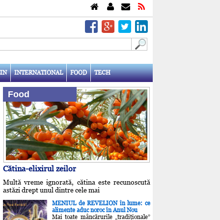
IN
INTERNATIONAL
FOOD
TECH
Food
Cătina-elixirul zeilor
Multă vreme ignorată, cătina este recunoscută
astăzi drept unul dintre cele mai
MENIUL de REVELION în lume: ce
alimente aduc noroc în Anul Nou
Mai toate mâncărurile „tradiţionale”