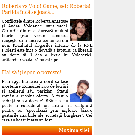
Roberta vs Volo! Game, set: Roberta!
Partida încă se joacă...
Conflictele dintre Roberta Anastase
şi Andrei Volosevici sunt vechi.
Certurile dintre ei durează mult şi
foarte greu vreun cunoscut
reuşeşte să îi facă să comunice din
nou. Rezultatul alegerilor interne de la PNL
Ploieşti este încă o dovadă a faptului că liberalii
au dorit să îi dea o lecţie lui Volosevici,
arâtându-i voalat că nu este pe...
Hai să îţi spun o poveste!
Prin 1951 Brâncusi a dorit să lase
mostenire României 200 de lucrări
si atelierul său parizian. Statul
român a respins oferta. A fost o
sedinţă si s-a decis că Brâncusi nu
poate fi considerat un creator în sculptură
pentru că "speculează prin mijloace bizare
gusturile morbide ale societăţii burgheze". Cei
care au hotărât asta au fost...
Maxima zilei