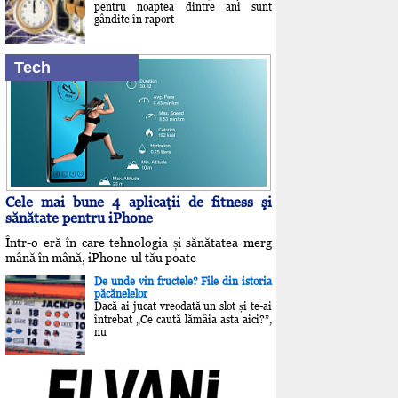
pentru noaptea dintre ani sunt
gândite în raport
Tech
Cele mai bune 4 aplicaţii de fitness şi
sănătate pentru iPhone
Într-o eră în care tehnologia și sănătatea merg
mână în mână, iPhone-ul tău poate
De unde vin fructele? File din istoria
păcănelelor
Dacă ai jucat vreodată un slot și te-ai
întrebat „Ce caută lămâia asta aici?”,
nu