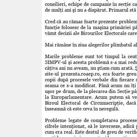
consilieri, echipe de campanie în secţie c
de mulţi ani şi nu a dispărut. Primarul stă 
Cred că au rămas foarte prezente problemel
funcţie folosesc de la maşina primăriei pâ
văzut decizii ale Birourilor Electorale car
Mai rămâne în ziua alegerilor plimbatul al
Marile probleme sunt tot timpul la cent
SIMPV-ul şi acesta problemă s-a mai redu
câţiva ani nu aveam, nu ştiam cum arată. 
site-ul prezenta.roaep.ro, era foarte gr
copii după procesele verbale din fiecare s
seama ce s-a modificat. Până acum nu îţi
uşor pe drum, de la plecarea din Secţie pâ
la Europarlamentare. Acum putem să vede
Biroul Electoral de Circumscripţie, dacă 
înseamnă că este ceva în neregulă.
Probleme legate de completarea procesel
cifrele intenţionat, să le inverseze, adică
cum era real. Este destul de greu de verifi