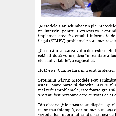
„Metodele s-au schimbat un pic. Metodele d
un interviu, pentru HotNews.ro, Septim
implementarea Sistemului informatic de 
ilegal (SIMPV) problemele s-au mai rezolva
„Cred că inversarea voturilor este metod
celălalt două voturi, deşi în realitate a fo
ele sunt valabile”, a explicat el.
HotNews: Cum se fura în trecut la alegeri
Septimius Pârvu: Metodele s-au schimbat 
astăzi. Mare parte şi datorită SIMPV-ulu
mai redus problemele, este foarte greu să
2012 au fost persoane care au votat de 11 o
Din observaţiile noastre au dispărut şi c
nu se mai întâmplă, dar nu mai sunt aşa de 
vizibil a fost în primul rând presiunea de 