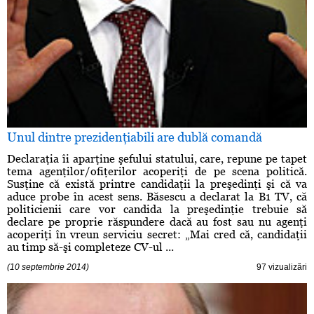
Unul dintre prezidenţiabili are dublă comandă
Declaraţia îi aparţine şefului statului, care, repune pe tapet
tema agenţilor/ofiţerilor acoperiţi de pe scena politică.
Susţine că există printre candidaţii la preşedinţi şi că va
aduce probe în acest sens. Băsescu a declarat la B1 TV, că
politicienii care vor candida la preşedinţie trebuie să
declare pe proprie răspundere dacă au fost sau nu agenţi
acoperiţi în vreun serviciu secret: „Mai cred că, candidaţii
au timp să-şi completeze CV-ul ...
(10 septembrie 2014)
97 vizualizări