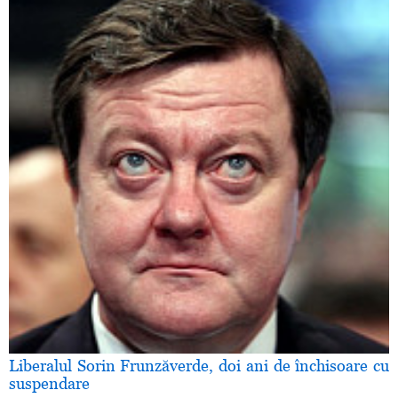
Liberalul Sorin Frunzăverde, doi ani de închisoare cu
suspendare