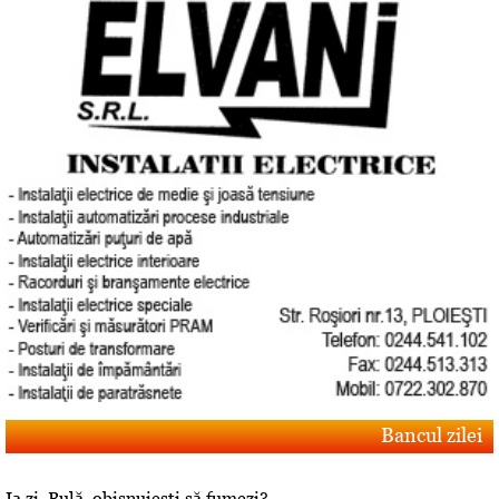
Bancul zilei
Ia zi, Bulă, obişnuieşti să fumezi?