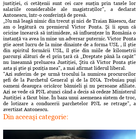
justiţiei, ci cetăţenii sunt cei care susţin prin taxele lor
salariile considerabile ale magistraţilor", a declarat
Antonescu, într-o conferinţă de presă.
„Nu mă leagă nimic din trecut şi nici de Traian Băsescu, dar
am o legătură cu premierul Victor Ponta. Şi îi spun că
oricine încearcă să intimideze, să influenţeze în România o
instanţă va avea în mine un adversar puternic. Victor Ponta
ştie acest lucru de la mine dinainte de a forma USL , îl ştie
din spiritul formării USL, îl ştie din miile de kilometrii
parcurşi alături de el prin ţară că „Dreptate până la capăt”
nu înseamnă preluarea Justiţiei, Ştiu că Victor Ponta ştie
asta şi ştie şi poziţia mea", a mai afirmat liderul liberal.
"Azi suferim de pe urmă trocului la numirea procurorilor
şefi de la Parchetul General şi de la DNA. Trebuiau puşi
oameni deasupra oricăror bănuieli şi nu persoane afiliate.
Azi se vede că PNL atunci când a decis să cedeze Ministerul
Justiţiei a făcut bine. În baza unui asemenea sistem de troc,
de lotizare a conducerii parchetelor PNL se retrage", a
avertizat Antonescu.
Din aceeaşi categorie: