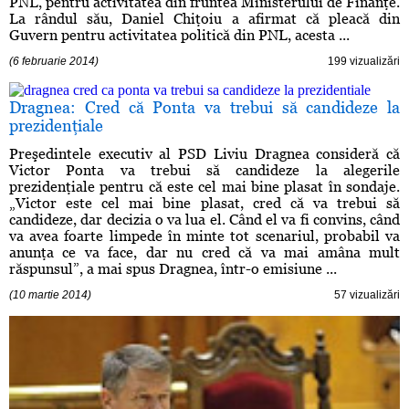
PNL, pentru activitatea din fruntea Ministerului de Finanţe.
La rândul său, Daniel Chiţoiu a afirmat că pleacă din
Guvern pentru activitatea politică din PNL, acesta ...
(6 februarie 2014)
199 vizualizări
Dragnea: Cred că Ponta va trebui să candideze la
prezidenţiale
Preşedintele executiv al PSD Liviu Dragnea consideră că
Victor Ponta va trebui să candideze la alegerile
prezidenţiale pentru că este cel mai bine plasat în sondaje.
„Victor este cel mai bine plasat, cred că va trebui să
candideze, dar decizia o va lua el. Când el va fi convins, când
va avea foarte limpede în minte tot scenariul, probabil va
anunţa ce va face, dar nu cred că va mai amâna mult
răspunsul”, a mai spus Dragnea, într-o emisiune ...
(10 martie 2014)
57 vizualizări