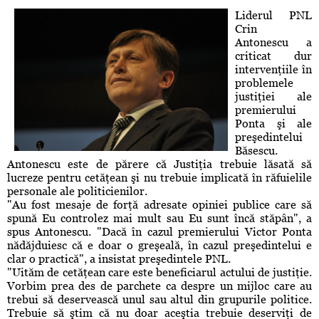
Liderul PNL
Crin
Antonescu a
criticat dur
intervenţiile în
problemele
justiţiei ale
premierului
Ponta şi ale
preşedintelui
Băsescu.
Antonescu este de părere că Justiţia trebuie lăsată să
lucreze pentru cetăţean şi nu trebuie implicată în răfuielile
personale ale politicienilor.
"Au fost mesaje de forţă adresate opiniei publice care să
spună Eu controlez mai mult sau Eu sunt încă stăpân", a
spus Antonescu. "Dacă în cazul premierului Victor Ponta
nădăjduiesc că e doar o greşeală, în cazul preşedintelui e
clar o practică", a insistat preşedintele PNL.
"Uităm de cetăţean care este beneficiarul actului de justiţie.
Vorbim prea des de parchete ca despre un mijloc care au
trebui să deservească unul sau altul din grupurile politice.
Trebuie să ştim că nu doar aceştia trebuie deserviţi de