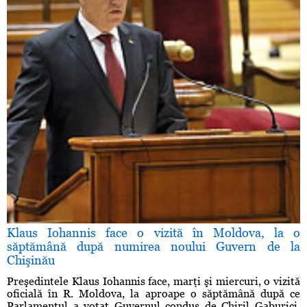
Klaus Iohannis face o vizită în Moldova, la o
săptămână după numirea noului Guvern de la
Chişinău
Preşedintele Klaus Iohannis face, marţi şi miercuri, o vizită
oficială în R. Moldova, la aproape o săptămână după ce
Parlamentul a votat Guvernul condus de Chiril Gaburici,