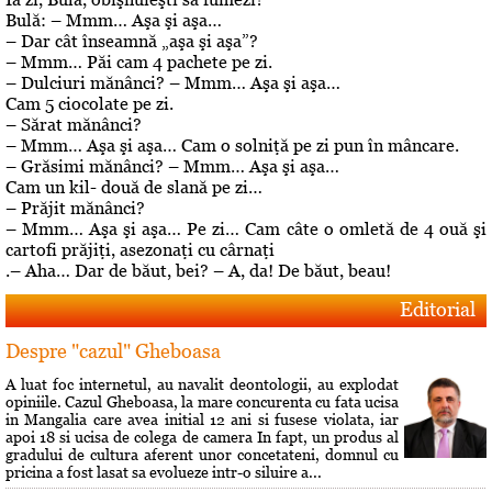
Bulă: – Mmm… Aşa şi aşa…
– Dar cât înseamnă „aşa şi aşa”?
– Mmm… Păi cam 4 pachete pe zi.
– Dulciuri mănânci? – Mmm… Aşa şi aşa…
Cam 5 ciocolate pe zi.
– Sărat mănânci?
– Mmm… Aşa şi aşa… Cam o solniţă pe zi pun în mâncare.
– Grăsimi mănânci? – Mmm… Aşa şi aşa…
Cam un kil- două de slană pe zi…
– Prăjit mănânci?
– Mmm… Aşa şi aşa… Pe zi… Cam câte o omletă de 4 ouă şi
cartofi prăjiţi, asezonaţi cu cârnaţi
.– Aha… Dar de băut, bei? – A, da! De băut, beau!
Editorial
Despre "cazul" Gheboasa
A luat foc internetul, au navalit deontologii, au explodat
opiniile. Cazul Gheboasa, la mare concurenta cu fata ucisa
in Mangalia care avea initial 12 ani si fusese violata, iar
apoi 18 si ucisa de colega de camera In fapt, un produs al
gradului de cultura aferent unor concetateni, domnul cu
pricina a fost lasat sa evolueze intr-o siluire a...