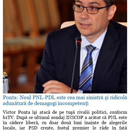
Ponta: Noul PNL-PDL este cea mai sinistră şi ridicolă
adunătură de demagogi incompetenţi
Victor Ponta îşi atacă de pe tuşă rivalii politici, conform
b1TV. După ce ultimul sondaj INSCOP a arătat că PNL este
în cădere liberă, cu doar două luni înainte de alegerile
locale, iar PSD creşte, fostul premier le râde în faţă