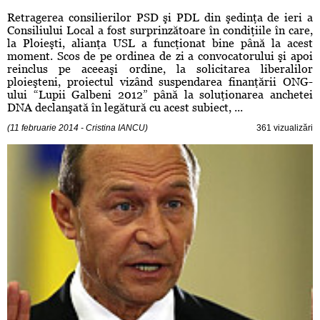
Retragerea consilierilor PSD şi PDL din şedinţa de ieri a
Consiliului Local a fost surprinzătoare în condiţiile în care,
la Ploieşti, alianţa USL a funcţionat bine până la acest
moment. Scos de pe ordinea de zi a convocatorului şi apoi
reinclus pe aceeaşi ordine, la solicitarea liberalilor
ploieşteni, proiectul vizând suspendarea finanţării ONG-
ului “Lupii Galbeni 2012” până la soluţionarea anchetei
DNA declanşată în legătură cu acest subiect, ...
(11 februarie 2014 - Cristina IANCU)
361 vizualizări