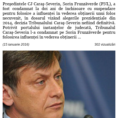
Preşedintele CJ Caraş-Severin, Sorin Frunzăverde (PNL), a
fost condamnat la doi ani de închisoare cu suspendare
pentru folosire a influenţei în vederea obţinerii unui folos
necuvenit, în dosarul vizând alegerile prezidenţiale din
2014, decizia Tribunalului Caraş-Severin nefiind definitivă.
Potrivit portalului instanţelor de judecată, Tribunalul
Caraş-Severin l-a condamnat pe Sorin Frunzăverde pentru
folosirea influenţei în vederea obţinerii ...
(15 ianuarie 2016)
302 vizualizări