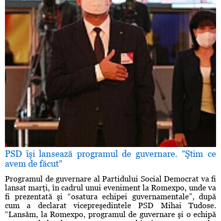
PSD îşi lansează programul de guvernare. ”Ştim ce
avem de făcut”
Programul de guvernare al Partidului Social Democrat va fi
lansat marţi, în cadrul unui eveniment la Romexpo, unde va
fi prezentată şi “osatura echipei guvernamentale”, după
cum a declarat vicepreşedintele PSD Mihai Tudose.
“Lansăm, la Romexpo, programul de guvernare şi o echipă