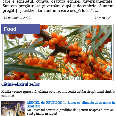
care e scheletul, cumva, osatura echipei guvernamentale.
Suntem pregătiţi să guvernăm după 7 decembrie. Suntem
pregătiţi şi astăzi, dar sunt unii care ocupă locul”, ...
(10 noiembrie 2020)
78 vizualizări
Food
Cătina-elixirul zeilor
Multă vreme ignorată, cătina este recunoscută astăzi drept unul dintre
cele mai
MENIUL de REVELION în lume: ce alimente aduc noroc în
Anul Nou
Mai toate mâncărurile „tradiţionale” pentru noaptea dintre ani
sunt gândite în raport