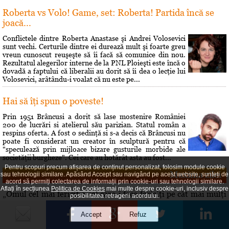
Roberta vs Volo! Game, set: Roberta! Partida încă se
joacă...
Conflictele dintre Roberta Anastase şi Andrei Volosevici
sunt vechi. Certurile dintre ei durează mult şi foarte greu
vreun cunoscut reuşeşte să îi facă să comunice din nou.
Rezultatul alegerilor interne de la PNL Ploieşti este încă o
dovadă a faptului că liberalii au dorit să îi dea o lecţie lui
Volosevici, arâtându-i voalat că nu este pe...
Hai să îţi spun o poveste!
Prin 1951 Brâncusi a dorit să lase mostenire României
200 de lucrări si atelierul său parizian. Statul român a
respins oferta. A fost o sedinţă si s-a decis că Brâncusi nu
poate fi considerat un creator în sculptură pentru că
"speculează prin mijloace bizare gusturile morbide ale
societăţii burgheze". Cei care au hotărât asta au fost...
Pentru scopuri precum afișarea de conținut personalizat, folosim module cookie
Maxima zilei
sau tehnologii similare. Apăsând Accept sau navigând pe acest website, sunteți de
acord să permiți colectarea de informații prin cookie-uri sau tehnologii similare.
Aflați în secțiunea
Politica de Cookies
mai multe despre cookie-uri, inclusiv despre
„Omul cel mai fericit e cel care-i face fericiţi pe cât mai mulţi
posibilitatea retragerii acordului.
oameni.” — Denis Diderot
Curs valutar