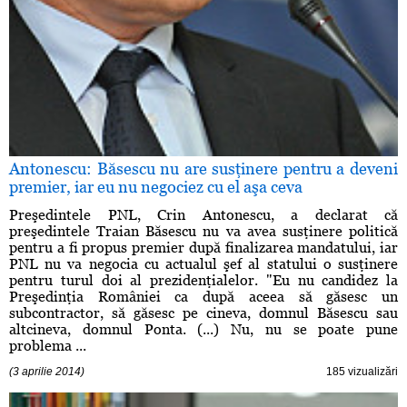
Antonescu: Băsescu nu are susţinere pentru a deveni
premier, iar eu nu negociez cu el aşa ceva
Preşedintele PNL, Crin Antonescu, a declarat că
preşedintele Traian Băsescu nu va avea susţinere politică
pentru a fi propus premier după finalizarea mandatului, iar
PNL nu va negocia cu actualul şef al statului o susţinere
pentru turul doi al prezidenţialelor. "Eu nu candidez la
Preşedinţia României ca după aceea să găsesc un
subcontractor, să găsesc pe cineva, domnul Băsescu sau
altcineva, domnul Ponta. (...) Nu, nu se poate pune
problema ...
(3 aprilie 2014)
185 vizualizări