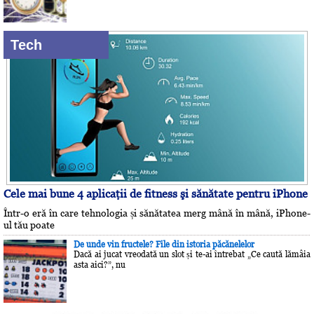
Tech
Cele mai bune 4 aplicaţii de fitness şi sănătate pentru iPhone
Într-o eră în care tehnologia și sănătatea merg mână în mână, iPhone-
ul tău poate
De unde vin fructele? File din istoria păcănelelor
Dacă ai jucat vreodată un slot și te-ai întrebat „Ce caută lămâia
asta aici?”, nu