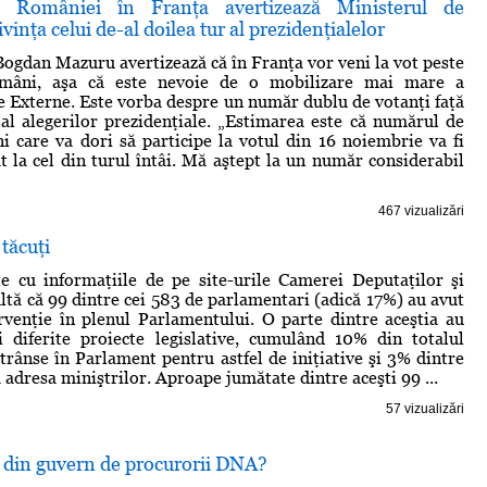
 României în Franţa avertizează Ministerul de
vinţa celui de-al doilea tur al prezidenţialelor
gdan Mazuru avertizează că în Franţa vor veni la vot peste
mâni, aşa că este nevoie de o mobilizare mai mare a
e Externe. Este vorba despre un număr dublu de votanţi faţă
al alegerilor prezidenţiale. „Estimarea este că numărul de
i care va dori să participe la votul din 16 noiembrie va fi
 la cel din turul întâi. Mă aştept la un număr considerabil
467 vizualizări
tăcuţi
e cu informaţiile de pe site-urile Camerei Deputaţilor şi
ultă că 99 dintre cei 583 de parlamentari (adică 17%) au avut
rvenţie în plenul Parlamentului. O parte dintre aceştia au
i diferite proiecte legislative, cumulând 10% din totalul
trânse în Parlament pentru astfel de iniţiative şi 3% dintre
a adresa miniştrilor. Aproape jumătate dintre aceşti 99 ...
57 vizualizări
 din guvern de procurorii DNA?