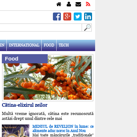
IN
INTERNATIONAL
FOOD
TECH
Food
Cătina-elixirul zeilor
Multă vreme ignorată, cătina este recunoscută
astăzi drept unul dintre cele mai
MENIUL de REVELION în lume: ce
alimente aduc noroc în Anul Nou
Mai toate mâncărurile „tradiţionale”