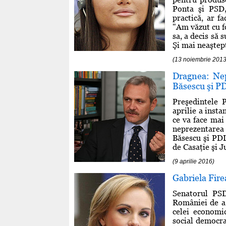
Ponta şi PSD,
practică, ar f
"Am văzut cu f
sa, a decis să 
Şi mai neaştept
(13 noiembrie 2013
Dragnea: Nep
Băsescu şi PD
Preşedintele 
aprilie a insta
ce va face mai
neprezentarea 
Băsescu şi PDL 
de Casaţie şi Ju
(9 aprilie 2016)
Gabriela Fire
Senatorul PSD
României de a 
celei economi
social democraţ