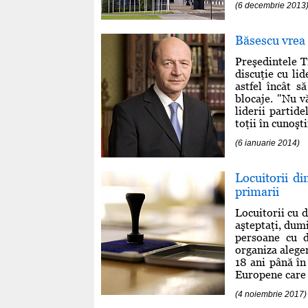
(6 decembrie 2013
Băsescu vrea d
Preşedintele T
discuţie cu lid
astfel încât s
blocaje. "Nu v
liderii partid
toţii în cunoşti
(6 ianuarie 2014)
Locuitorii di
primarii
Locuitorii cu d
aşteptaţi, dumi
persoane cu d
organiza aleger
18 ani până în
Europene care l
(4 noiembrie 2017)