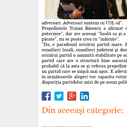
adversari. Adversari suntem cu USL-ul".
Preşedintele Traian Băsescu a afirmat 
puternice", dar are aceeaşi "boală ca şi a
păcate", nu se poate crea cu "măicuţe".
"Da, e paradoxul oricărui partid mare. P
consilieri locali, consilieri judeţeni şi d
oricărui partid o anumită stabilitate pe sc
partid care are o structură bine ancorat
probabil că la asta se şi referea preşedin
un partid care se mişcă mai uşor. E adevăr
în următoarele alegeri vor capacita voturi
dispariţia partidelor mici de pe scena pol
Din aceeaşi categorie: