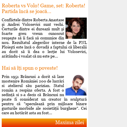
Roberta vs Volo! Game, set: Roberta!
Partida încă se joacă...
Conflictele dintre Roberta Anastase
şi Andrei Volosevici sunt vechi.
Certurile dintre ei durează mult şi
foarte greu vreun cunoscut
reuşeşte să îi facă să comunice din
nou. Rezultatul alegerilor interne de la PNL
Ploieşti este încă o dovadă a faptului că liberalii
au dorit să îi dea o lecţie lui Volosevici,
arâtându-i voalat că nu este pe...
Hai să îţi spun o poveste!
Prin 1951 Brâncusi a dorit să lase
mostenire României 200 de lucrări
si atelierul său parizian. Statul
român a respins oferta. A fost o
sedinţă si s-a decis că Brâncusi nu
poate fi considerat un creator în sculptură
pentru că "speculează prin mijloace bizare
gusturile morbide ale societăţii burgheze". Cei
care au hotărât asta au fost...
Maxima zilei