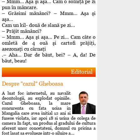
– Mmm… Aşa şi aşa… Cam o solniţă pe zi
pun în mâncare.
– Grăsimi mănânci? – Mmm… Aşa şi
aşa…
Cam un kil- două de slană pe zi…
– Prăjit mănânci?
– Mmm… Aşa şi aşa… Pe zi… Cam câte o
omletă de 4 ouă şi cartofi prăjiţi,
asezonaţi cu cârnaţi
.– Aha… Dar de băut, bei? – A, da! De
băut, beau!
Editorial
Despre "cazul" Gheboasa
A luat foc internetul, au navalit
deontologii, au explodat opiniile.
Cazul Gheboasa, la mare
concurenta cu fata ucisa in
Mangalia care avea initial 12 ani si
fusese violata, iar apoi 18 si ucisa de colega de
camera In fapt, un produs al gradului de cultura
aferent unor concetateni, domnul cu pricina a
fost lasat sa evolueze intr-o siluire a...