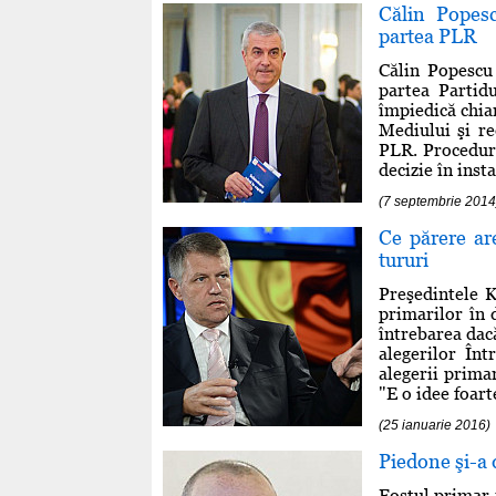
Călin Popesc
partea PLR
Călin Popescu 
partea Partid
împiedică chia
Mediului şi re
PLR. Procedura
decizie în inst
(7 septembrie 2014
Ce părere ar
tururi
Preşedintele K
primarilor în 
întrebarea dac
alegerilor Înt
alegerii prima
"E o idee foart
(25 ianuarie 2016)
Piedone şi-a 
Fostul primar 