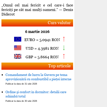
„Omul cel mai fericit e cel care-i face
fericiţi pe cât mai mulţi oameni.” — Denis
Diderot
Curs valutar
6 martie 2026
EURO = 5.0941 RON
USD = 4.3981 RON
GBP = 5.8664 RON
Top articole
Comandament de lucru la Guvern pe tema
aprovizionării cu combustibil a pieţei interne
Publicat la data de 31 iulie 2026
Ordine şi confort in dormitor: detalii care
schimbă totul
Publicat la data de 30 iulie 2026