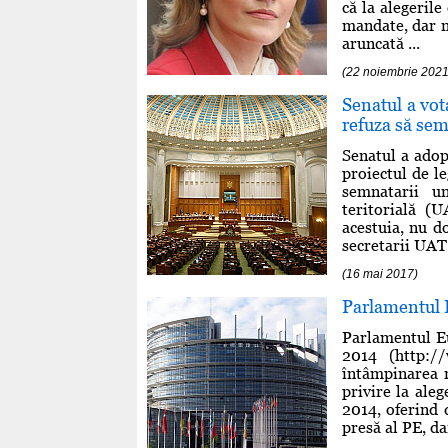
că la alegeril
mandate, dar n
aruncată ...
(22 noiembrie 2021
Senatul a vota
refuza să sem
Senatul a adopt
proiectul de le
semnatarii u
teritorială (U
acestuia, nu d
secretarii UAT 
(16 mai 2017)
Parlamentul E
Parlamentul Eu
2014 (http:/
întâmpinarea 
privire la ale
2014, oferind 
presă al PE, da