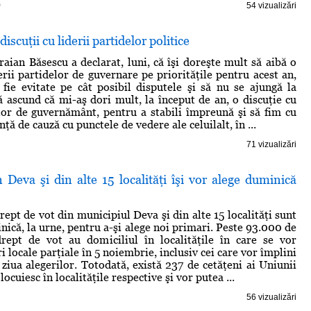
)
54 vizualizări
iscuţii cu liderii partidelor politice
raian Băsescu a declarat, luni, că îşi doreşte mult să aibă o
erii partidelor de guvernare pe priorităţile pentru acest an,
ă fie evitate pe cât posibil disputele şi să nu se ajungă la
ă ascund că mi-aş dori mult, la început de an, o discuţie cu
elor de guvernământ, pentru a stabili împreună şi să fim cu
nţă de cauză cu punctele de vedere ale celuilalt, în ...
71 vizualizări
n Deva şi din alte 15 localităţi îşi vor alege duminică
rept de vot din municipiul Deva şi din alte 15 localităţi sunt
nică, la urne, pentru a-şi alege noi primari. Peste 93.000 de
rept de vot au domiciliul în localităţile în care se vor
i locale parţiale în 5 noiembrie, inclusiv cei care vor împlini
 ziua alegerilor. Totodată, există 237 de cetăţeni ai Uniunii
ocuiesc în localităţile respective şi vor putea ...
56 vizualizări