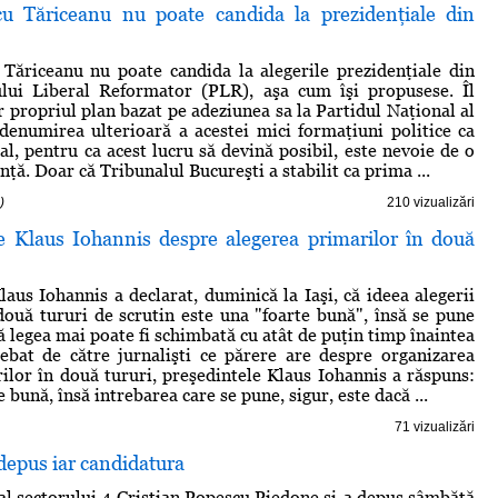
u Tăriceanu nu poate candida la prezidenţiale din
Tăriceanu nu poate candida la alegerile prezidenţiale din
ului Liberal Reformator (PLR), aşa cum îşi propusese. Îl
r propriul plan bazat pe adeziunea sa la Partidul Naţional al
denumirea ulterioară a acestei mici formaţiuni politice ca
l, pentru ca acest lucru să devină posibil, este nevoie de o
anţă. Doar că Tribunalul Bucureşti a stabilit ca prima ...
)
210 vizualizări
e Klaus Iohannis despre alegerea primarilor în două
laus Iohannis a declarat, duminică la Iaşi, că ideea alegerii
două tururi de scrutin este una "foarte bună", însă se pune
ă legea mai poate fi schimbată cu atât de puţin timp înaintea
rebat de către jurnalişti ce părere are despre organizarea
rilor în două tururi, preşedintele Klaus Iohannis a răspuns:
e bună, însă intrebarea care se pune, sigur, este dacă ...
71 vizualizări
depus iar candidatura
al sectorului 4 Cristian Popescu Piedone şi-a depus sâmbătă