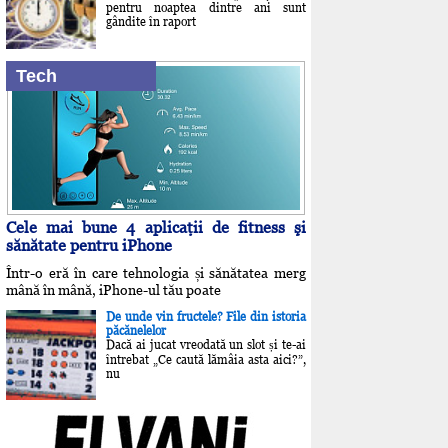
pentru noaptea dintre ani sunt
gândite în raport
Tech
Cele mai bune 4 aplicaţii de fitness şi
sănătate pentru iPhone
Într-o eră în care tehnologia și sănătatea merg
mână în mână, iPhone-ul tău poate
De unde vin fructele? File din istoria
păcănelelor
Dacă ai jucat vreodată un slot și te-ai
întrebat „Ce caută lămâia asta aici?”,
nu