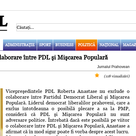
ADMINISTRAŢIE
SPORT
BUSINESS
POLITICĂ
NAŢIONAL
MAGAZ
laborare între PDL şi Mişcarea Populară
Jurnalul Prahovean
(118 vizualizări)
Vicepreşedintele PDL Roberta Anastase nu exclude o
colaborare între Partidul Democrat Liberal şi Mişcarea
Populară. Liderul democrat liberalilor prahoveni, care a
exclus întotdeauna o posibilă plecare a sa la PMP,
consideră că PDL şi Mişcarea Populară nu sunt
adversare politice. Întrebată dacă este posibilă pe viitor
o colaborare între PDL şi Mişcarea Populară, Anastase a
afirmat că în mod sigur poate fi vorba despre acest lucru.