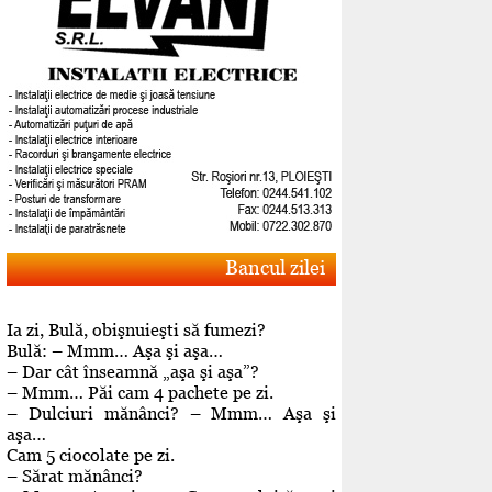
Bancul zilei
Ia zi, Bulă, obişnuieşti să fumezi?
Bulă: – Mmm… Aşa şi aşa…
– Dar cât înseamnă „aşa şi aşa”?
– Mmm… Păi cam 4 pachete pe zi.
– Dulciuri mănânci? – Mmm… Aşa şi
aşa…
Cam 5 ciocolate pe zi.
– Sărat mănânci?