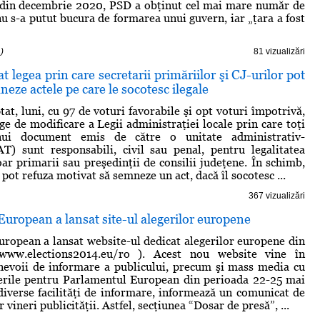
e din decembrie 2020, PSD a obţinut cel mai mare număr de
u s-a putut bucura de formarea unui guvern, iar „ţara a fost
)
81 vizualizări
t legea prin care secretarii primăriilor şi CJ-urilor pot
neze actele pe care le socotesc ilegale
at, luni, cu 97 de voturi favorabile şi opt voturi împotrivă,
ge de modificare a Legii administraţiei locale prin care toţi
nui document emis de către o unitate administrativ-
AT) sunt responsabili, civil sau penal, pentru legalitatea
oar primarii sau preşedinţii de consilii judeţene. În schimb,
pot refuza motivat să semneze un act, dacă îl socotesc ...
367 vizualizări
uropean a lansat site-ul alegerilor europene
ropean a lansat website-ul dedicat alegerilor europene din
/www.elections2014.eu/ro ). Acest nou website vine în
nevoii de informare a publicului, precum şi mass media cu
gerile pentru Parlamentul European din perioada 22-25 mai
diverse facilităţi de informare, informează un comunicat de
r vineri publicităţii. Astfel, secţiunea “Dosar de presă”, ...