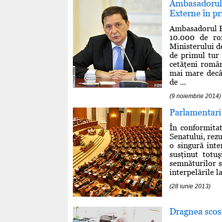
Ambasadorul
Externe în pri
Ambasadorul Bo
10.000 de ro
Ministerului d
de primul tur 
cetăţeni român
mai mare decât
de ...
(9 noiembrie 2014)
Parlamentari 
În conformitat
Senatului, rez
o singură inte
susţinut totuş
semnăturilor s
interpelările l
(28 iunie 2013)
Dragnea scos