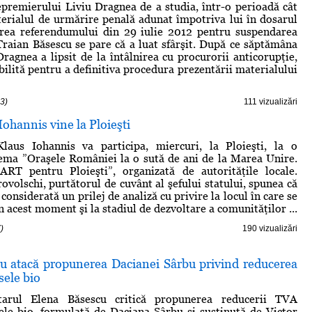
epremierului Liviu Dragnea de a studia, într-o perioadă cât
erialul de urmărire penală adunat împotriva lui în dosarul
area referendumului din 29 iulie 2012 pentru suspendarea
Traian Băsescu se pare că a luat sfârşit. După ce săptămâna
Dragnea a lipsit de la întâlnirea cu procurorii anticorupţie,
bilită pentru a definitiva procedura prezentării materialului
3)
111 vizualizări
Iohannis vine la Ploieşti
Klaus Iohannis va participa, miercuri, la Ploieşti, la o
ema ”Oraşele României la o sută de ani de la Marea Unire.
RT pentru Ploieşti”, organizată de autorităţile locale.
volschi, purtătorul de cuvânt al şefului statului, spunea că
considerată un prilej de analiză cu privire la locul în care se
 acest moment şi la stadiul de dezvoltare a comunităţilor ...
)
190 vizualizări
u atacă propunerea Dacianei Sârbu privind reducerea
sele bio
tarul Elena Băsescu critică propunerea reducerii TVA
le bio, formulată de Daciana Sârbu şi susţinută de Victor