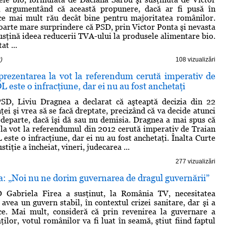
 argumentând că această propunere, dacă ar fi pusă în
ace mai mult rău decât bine pentru majoritatea românilor.
oarte mare surprindere că PSD, prin Victor Ponta şi nevasta
susţină ideea reducerii TVA-ului la produsele alimentare bio.
at ...
)
108 vizualizări
rezentarea la vot la referendum cerută imperativ de
L este o infracţiune, dar ei nu au fost anchetaţi
PSD, Liviu Dragnea a declarat că aşteaptă decizia din 22
nţei şi vrea să se facă dreptate, precizând că va decide atunci
 departe, dacă îşi dă sau nu demisia. Dragnea a mai spus că
la vot la referendumul din 2012 cerută imperativ de Traian
este o infracţiune, dar ei nu au fost anchetaţi. Înalta Curte
stiţie a încheiat, vineri, judecarea ...
277 vizualizări
a: „Noi nu ne dorim guvernarea de dragul guvernării”
 Gabriela Firea a susţinut, la România TV, necesitatea
avea un guvern stabil, în contextul crizei sanitare, dar şi a
ce. Mai mult, consideră că prin revenirea la guvernare a
ilor, votul românilor va fi luat în seamă, ştiut fiind faptul