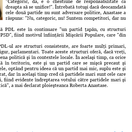
"Categoric, da, e o chestiune de responsabilitate ca
dreapta să se unifice!". Întrebată totuşi dacă deocamdată
cele două partide nu sunt adversare politice, Anastase a
răspuns: "Nu, categoric, nu! Suntem competitori, dar nu
că PDL este în continuare "un partid ţapăn, cu structuri
 PSD", fiind motivul înfiinţării Mişcării Populare, care "din
DL-ul are structuri consistente, are foarte mulţi primari,
esigur, parlamentari. Toate aceste structuri oferă, dacă vreţi,
ena politică şi în contextele locale. În acelaşi timp, ca orice
ă în teritoriu, este şi un partid care se mişcă precaut şi
tele, optând pentru ideea că un partid mai mic, suplu este şi
at, dar în acelaşi timp cred că partidele mari sunt cele care
, fiind evidente îndreptarea votului către partidele mari şi
itică", a mai declarat ploieşteanca Roberta Anastase.