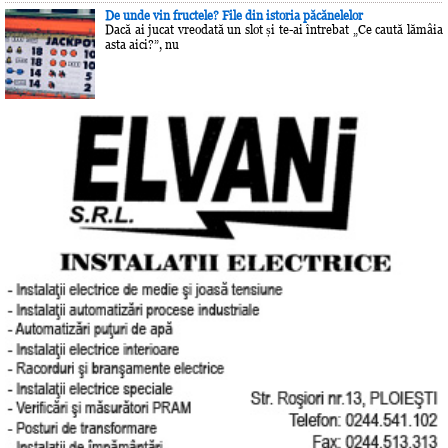
De unde vin fructele? File din istoria păcănelelor
Dacă ai jucat vreodată un slot și te-ai întrebat „Ce caută lămâia
asta aici?”, nu