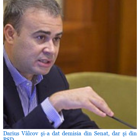
Darius Vâlcov şi-a dat demisia din Senat, dar şi din
PSD