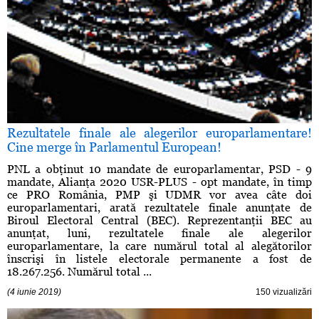
Rezultatele finale ale alegerilor europarlamentare!
Cine merge în Parlamentul European!
PNL a obţinut 10 mandate de europarlamentar, PSD - 9
mandate, Alianţa 2020 USR-PLUS - opt mandate, în timp
ce PRO România, PMP şi UDMR vor avea câte doi
europarlamentari, arată rezultatele finale anunţate de
Biroul Electoral Central (BEC). Reprezentanţii BEC au
anunţat, luni, rezultatele finale ale alegerilor
europarlamentare, la care numărul total al alegătorilor
înscrişi în listele electorale permanente a fost de
18.267.256. Numărul total ...
(4 iunie 2019)
150 vizualizări