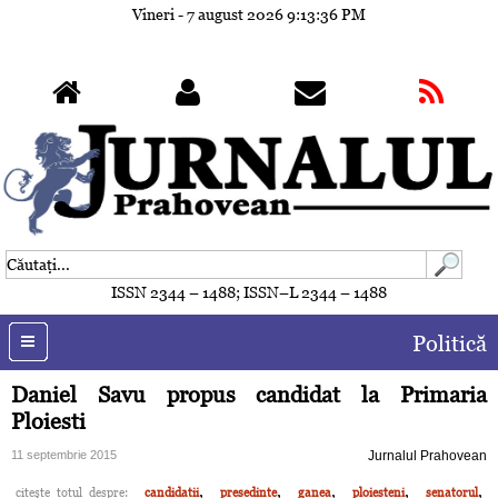
Vineri - 7 august 2026
9:13:39 PM
ISSN 2344 – 1488; ISSN–L 2344 – 1488
Politică
Daniel Savu propus candidat la Primaria
Ploiesti
11 septembrie 2015
Jurnalul Prahovean
,
,
,
,
,
citeşte totul despre:
candidatii
presedinte
ganea
ploiesteni
senatorul