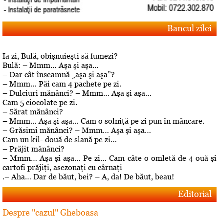
Bancul zilei
Ia zi, Bulă, obişnuieşti să fumezi?
Bulă: – Mmm… Aşa şi aşa…
– Dar cât înseamnă „aşa şi aşa”?
– Mmm… Păi cam 4 pachete pe zi.
– Dulciuri mănânci? – Mmm… Aşa şi aşa…
Cam 5 ciocolate pe zi.
– Sărat mănânci?
– Mmm… Aşa şi aşa… Cam o solniţă pe zi pun în mâncare.
– Grăsimi mănânci? – Mmm… Aşa şi aşa…
Cam un kil- două de slană pe zi…
– Prăjit mănânci?
– Mmm… Aşa şi aşa… Pe zi… Cam câte o omletă de 4 ouă şi
cartofi prăjiţi, asezonaţi cu cârnaţi
.– Aha… Dar de băut, bei? – A, da! De băut, beau!
Editorial
Despre "cazul" Gheboasa