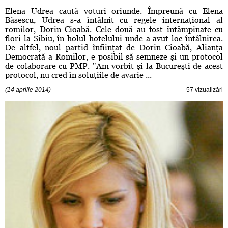
Elena Udrea caută voturi oriunde. Împreună cu Elena
Băsescu, Udrea s-a întâlnit cu regele internaţional al
romilor, Dorin Cioabă. Cele două au fost întâmpinate cu
flori la Sibiu, în holul hotelului unde a avut loc întâlnirea.
De altfel, noul partid înfiinţat de Dorin Cioabă, Alianţa
Democrată a Romilor, e posibil să semneze şi un protocol
de colaborare cu PMP. "Am vorbit şi la Bucureşti de acest
protocol, nu cred în soluţiile de avarie ...
(14 aprilie 2014)
57 vizualizări