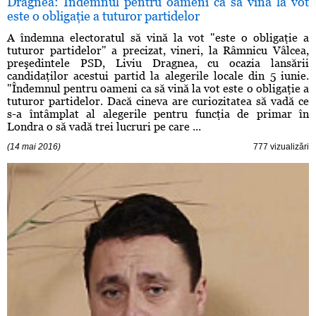
Dragnea: Îndemnul pentru oameni ca să vină la vot
este o obligaţie a tuturor partidelor
A îndemna electoratul să vină la vot "este o obligaţie a
tuturor partidelor" a precizat, vineri, la Râmnicu Vâlcea,
preşedintele PSD, Liviu Dragnea, cu ocazia lansării
candidaţilor acestui partid la alegerile locale din 5 iunie.
"Îndemnul pentru oameni ca să vină la vot este o obligaţie a
tuturor partidelor. Dacă cineva are curiozitatea să vadă ce
s-a întâmplat al alegerile pentru funcţia de primar în
Londra o să vadă trei lucruri pe care ...
(14 mai 2016)
777 vizualizări