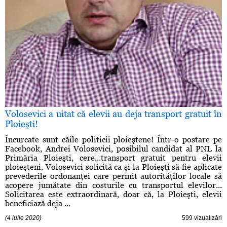
Volosevici a uitat că elevii au deja transport gratuit în
Ploieşti!
Încurcate sunt căile politicii ploieştene! Într-o postare pe
Facebook, Andrei Volosevici, posibilul candidat al PNL la
Primăria Ploieşti, cere...transport gratuit pentru elevii
ploieşteni. Volosevici solicită ca şi la Ploieşti să fie aplicate
prevederile ordonanţei care permit autorităţilor locale să
acopere jumătate din costurile cu transportul elevilor...
Solicitarea este extraordinară, doar că, la Ploieşti, elevii
beneficiază deja ...
(4 iulie 2020)
599 vizualizări