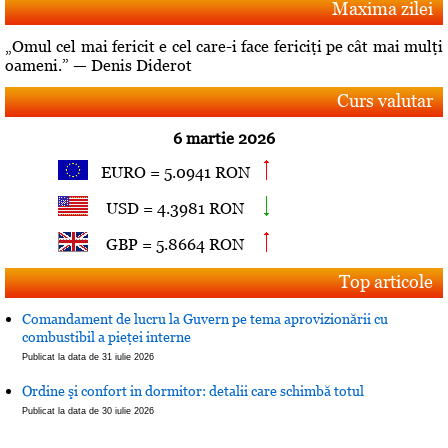
Maxima zilei
„Omul cel mai fericit e cel care-i face fericiţi pe cât mai mulţi
oameni.” — Denis Diderot
Curs valutar
6 martie 2026
EURO = 5.0941 RON
USD = 4.3981 RON
GBP = 5.8664 RON
Top articole
Comandament de lucru la Guvern pe tema aprovizionării cu
combustibil a pieţei interne
Publicat la data de 31 iulie 2026
Ordine şi confort in dormitor: detalii care schimbă totul
Publicat la data de 30 iulie 2026