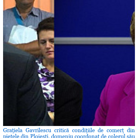
Graţiela Gavrilescu critică condiţiile de comerţ din
pieţele din Ploieşti, domeniu coordonat de colegul său