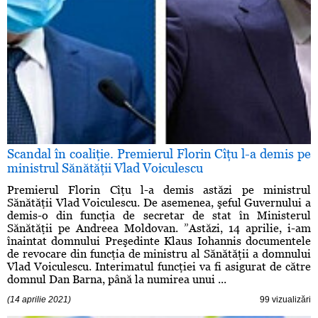
Scandal în coaliţie. Premierul Florin Cîţu l-a demis pe
ministrul Sănătăţii Vlad Voiculescu
Premierul Florin Cîţu l-a demis astăzi pe ministrul
Sănătăţii Vlad Voiculescu. De asemenea, şeful Guvernului a
demis-o din funcţia de secretar de stat în Ministerul
Sănătăţii pe Andreea Moldovan. ”Astăzi, 14 aprilie, i-am
înaintat domnului Preşedinte Klaus Iohannis documentele
de revocare din funcţia de ministru al Sănătăţii a domnului
Vlad Voiculescu. Interimatul funcţiei va fi asigurat de către
domnul Dan Barna, până la numirea unui ...
(14 aprilie 2021)
99 vizualizări