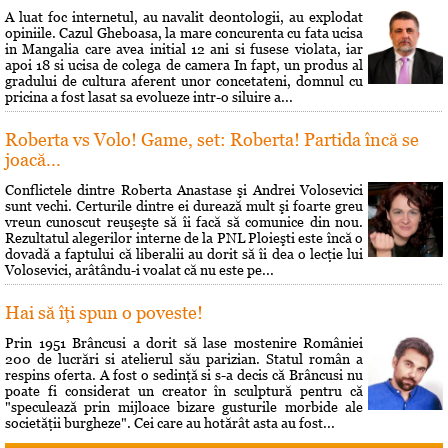
A luat foc internetul, au navalit deontologii, au explodat
opiniile. Cazul Gheboasa, la mare concurenta cu fata ucisa
in Mangalia care avea initial 12 ani si fusese violata, iar
apoi 18 si ucisa de colega de camera In fapt, un produs al
gradului de cultura aferent unor concetateni, domnul cu
pricina a fost lasat sa evolueze intr-o siluire a...
Roberta vs Volo! Game, set: Roberta! Partida încă se
joacă...
Conflictele dintre Roberta Anastase şi Andrei Volosevici
sunt vechi. Certurile dintre ei durează mult şi foarte greu
vreun cunoscut reuşeşte să îi facă să comunice din nou.
Rezultatul alegerilor interne de la PNL Ploieşti este încă o
dovadă a faptului că liberalii au dorit să îi dea o lecţie lui
Volosevici, arâtându-i voalat că nu este pe...
Hai să îţi spun o poveste!
Prin 1951 Brâncusi a dorit să lase mostenire României
200 de lucrări si atelierul său parizian. Statul român a
respins oferta. A fost o sedinţă si s-a decis că Brâncusi nu
poate fi considerat un creator în sculptură pentru că
"speculează prin mijloace bizare gusturile morbide ale
societăţii burgheze". Cei care au hotărât asta au fost...