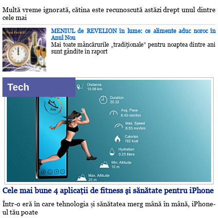
Multă vreme ignorată, cătina este recunoscută astăzi drept unul dintre
cele mai
MENIUL de REVELION în lume: ce alimente aduc noroc în
Anul Nou
Mai toate mâncărurile „tradiţionale” pentru noaptea dintre ani
sunt gândite în raport
Tech
Cele mai bune 4 aplicaţii de fitness şi sănătate pentru iPhone
Într-o eră în care tehnologia și sănătatea merg mână în mână, iPhone-
ul tău poate