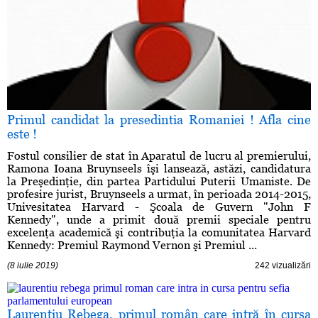
Primul candidat la presedintia Romaniei ! Afla cine
este !
Fostul consilier de stat în Aparatul de lucru al premierului,
Ramona Ioana Bruynseels îşi lansează, astăzi, candidatura
la Preşedinţie, din partea Partidului Puterii Umaniste. De
profesire jurist, Bruynseels a urmat, în perioada 2014-2015,
Univesitatea Harvard - Şcoala de Guvern "John F
Kennedy", unde a primit două premii speciale pentru
excelenţa academică şi contribuţia la comunitatea Harvard
Kennedy: Premiul Raymond Vernon şi Premiul ...
(8 iulie 2019)
242 vizualizări
Laurenţiu Rebega, primul român care intră în cursa