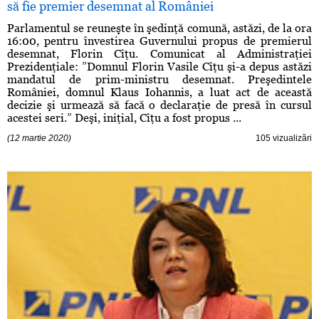
să fie premier desemnat al României
Parlamentul se reuneşte în şedinţă comună, astăzi, de la ora
16:00, pentru învestirea Guvernului propus de premierul
desemnat, Florin Cîţu. Comunicat al Administraţiei
Prezidenţiale: ”Domnul Florin Vasile Cîţu şi-a depus astăzi
mandatul de prim-ministru desemnat. Preşedintele
României, domnul Klaus Iohannis, a luat act de această
decizie şi urmează să facă o declaraţie de presă în cursul
acestei seri.” Deşi, iniţial, Cîţu a fost propus ...
(12 martie 2020)
105 vizualizări