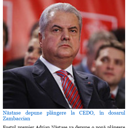
Năstase depune plângere la CEDO, în dosarul
Zambaccian
Fostul premier Adrian Năstase va depune o nouă plângere