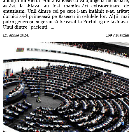
anunţul lui Victor Ponta că Băsescu va ajunge la închisoare,
astăzi, la Jilava, au fost manifestări extraordinare de
entuziasm. Unii dintre cei pe care i-am întâlnit s-au arătat
dornici să-l primească pe Băsescu în celulele lor. Alţii, mai
puţin generoşi, sugerau să fie cazat la Fortul 13 de la Jilava.
Unul dintre “pacienţi” ...
(15 aprilie 2014)
169 vizualizări