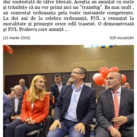
dur contestată de către liberali. Aceştia au anunţat cu surle
şi trâmbiţe că nu vor primi nici un "transfug". Ba mai mult ,
au contestat ordonanţa pela toate instanţele competente.
La doi ani de la celebra ordonanţă, PNL a renunţat la
moralitate şi primeşte orice edil traseist. O demonstrează
şi PNL Prahova care anunţă ...
(11 martie 2016)
626 vizualizări