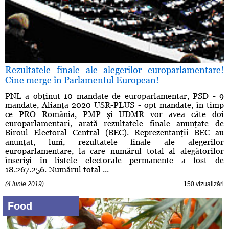
Rezultatele finale ale alegerilor europarlamentare!
Cine merge în Parlamentul European!
PNL a obţinut 10 mandate de europarlamentar, PSD - 9
mandate, Alianţa 2020 USR-PLUS - opt mandate, în timp
ce PRO România, PMP şi UDMR vor avea câte doi
europarlamentari, arată rezultatele finale anunţate de
Biroul Electoral Central (BEC). Reprezentanţii BEC au
anunţat, luni, rezultatele finale ale alegerilor
europarlamentare, la care numărul total al alegătorilor
înscrişi în listele electorale permanente a fost de
18.267.256. Numărul total ...
(4 iunie 2019)
150 vizualizări
Food