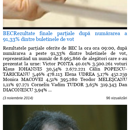
BECRezultate finale parţiale după numărarea a
91,33% dintre buletinele de vot
Rezultatele parţiale oferite de BEC la ora ora 09:00, după
numărarea a peste 91,33% dintre buletinele de vot,
reprezentând un număr de 8.965.866 de alegători care s-au
prezentat la urne: Victor PONTA 40.01% 3.500.261 voturi
Klaus IOHANNIS 30,54% 2.672.221 Călin POPESCU-
TĂRICEANU 5,46% 478.113 Elena UDREA 5,17% 452.259
Monica MACOVEI 4,51% 395.280 Teodor MELEŞCANU
1,11% 97.271 Corneliu Vadim TUDOR 3,65% 319.343 Dan
DIACONESCU 3,94% ...
(3 noiembrie 2014)
96 vizualizări