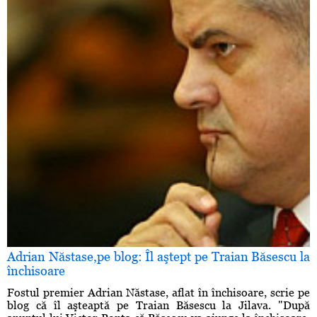
Adrian Năstase,pe blog: Îl aştept pe Traian Băsescu la
închisoare
Fostul premier Adrian Năstase, aflat în închisoare, scrie pe
blog că îl aşteaptă pe Traian Băsescu la Jilava. "După