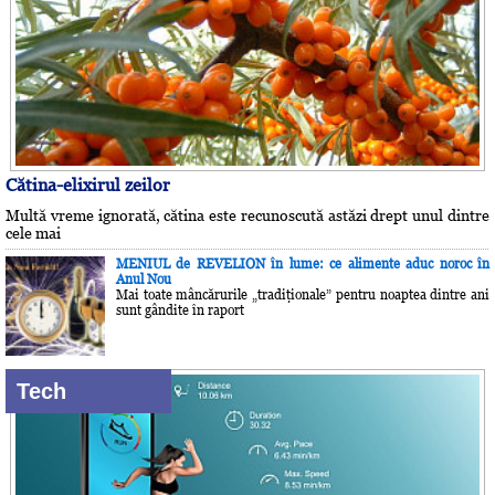
Cătina-elixirul zeilor
Multă vreme ignorată, cătina este recunoscută astăzi drept unul dintre
cele mai
MENIUL de REVELION în lume: ce alimente aduc noroc în
Anul Nou
Mai toate mâncărurile „tradiţionale” pentru noaptea dintre ani
sunt gândite în raport
Tech