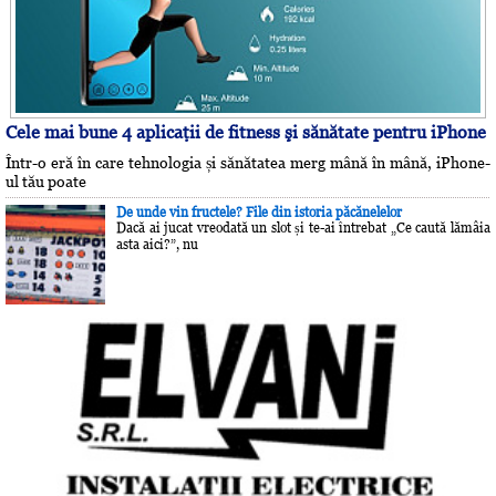
Cele mai bune 4 aplicaţii de fitness şi sănătate pentru iPhone
Într-o eră în care tehnologia și sănătatea merg mână în mână, iPhone-
ul tău poate
De unde vin fructele? File din istoria păcănelelor
Dacă ai jucat vreodată un slot și te-ai întrebat „Ce caută lămâia
asta aici?”, nu