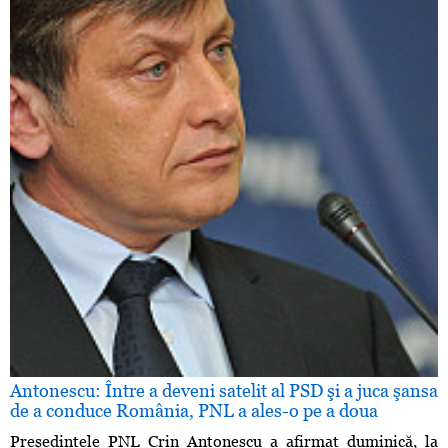
Antonescu: Între a deveni satelit al PSD şi a juca şansa
de a conduce România, PNL a ales-o pe a doua
Preşedintele PNL Crin Antonescu a afirmat duminică, la