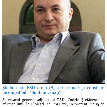
Ştefănescu: PSD are 1.185 de primari şi consilieri
incompatibili: "Suntem vânaţi"
Secretarul general adjunct al PSD, Codrin Ştefănescu, a
afirmat luni, la Ploieşti, că PSD are, în prezent, 1.185 de