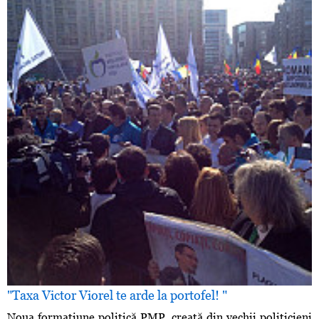
"Taxa Victor Viorel te arde la portofel! "
Noua formaţiune politică PMP, creată din vechii politicieni