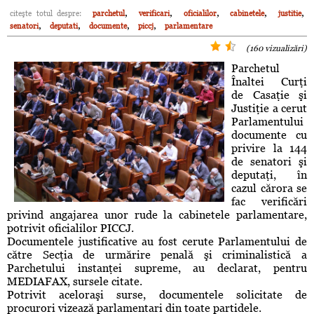
,
,
,
,
,
citeşte totul despre:
parchetul
verificari
oficialilor
cabinetele
justitie
,
,
,
,
senatori
deputati
documente
piccj
parlamentare
(160 vizualizări)
Parchetul
Înaltei Curţi
de Casaţie şi
Justiţie a cerut
Parlamentului
documente cu
privire la 144
de senatori şi
deputaţi, în
cazul cărora se
fac verificări
privind angajarea unor rude la cabinetele parlamentare,
potrivit oficialilor PICCJ.
Documentele justificative au fost cerute Parlamentului de
către Secţia de urmărire penală şi criminalistică a
Parchetului instanţei supreme, au declarat, pentru
MEDIAFAX, sursele citate.
Potrivit aceloraşi surse, documentele solicitate de
procurori vizează parlamentari din toate partidele.