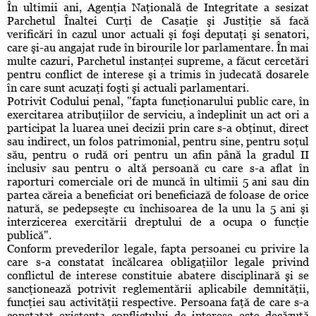
În ultimii ani, Agenţia Naţională de Integritate a sesizat
Parchetul Înaltei Curţi de Casaţie şi Justiţie să facă
verificări în cazul unor actuali şi foşi deputaţi şi senatori,
care şi-au angajat rude în birourile lor parlamentare. În mai
multe cazuri, Parchetul instanţei supreme, a făcut cercetări
pentru conflict de interese şi a trimis în judecată dosarele
în care sunt acuzaţi foşti şi actuali parlamentari.
Potrivit Codului penal, "fapta funcţionarului public care, în
exercitarea atribuţiilor de serviciu, a îndeplinit un act ori a
participat la luarea unei decizii prin care s-a obţinut, direct
sau indirect, un folos patrimonial, pentru sine, pentru soţul
său, pentru o rudă ori pentru un afin până la gradul II
inclusiv sau pentru o altă persoană cu care s-a aflat în
raporturi comerciale ori de muncă în ultimii 5 ani sau din
partea căreia a beneficiat ori beneficiază de foloase de orice
natură, se pedepseşte cu închisoarea de la unu la 5 ani şi
interzicerea exercitării dreptului de a ocupa o funcţie
publică".
Conform prevederilor legale, fapta persoanei cu privire la
care s-a constatat încălcarea obligaţiilor legale privind
conflictul de interese constituie abatere disciplinară şi se
sancţionează potrivit reglementării aplicabile demnităţii,
funcţiei sau activităţii respective. Persoana faţă de care s-a
constatat existenţa conflictului de interese este decăzută