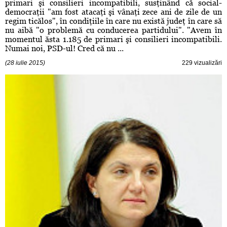
primari şi consilieri incompatibili, susţinând că social-
democraţii "am fost atacaţi şi vânaţi zece ani de zile de un
regim ticălos", în condiţiile în care nu există judeţ în care să
nu aibă "o problemă cu conducerea partidului". "Avem în
momentul ăsta 1.185 de primari şi consilieri incompatibili.
Numai noi, PSD-ul! Cred că nu ...
(28 iulie 2015)
229 vizualizări