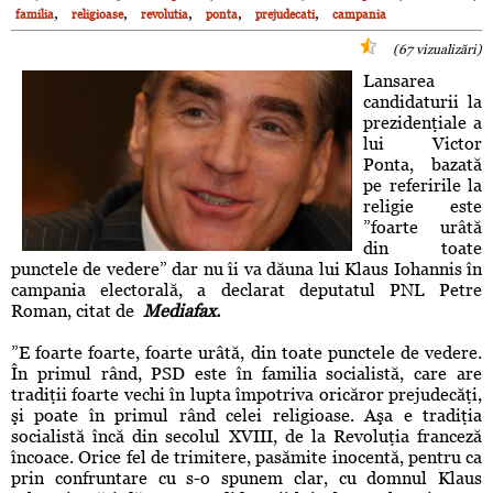
,
,
,
,
,
familia
religioase
revolutia
ponta
prejudecati
campania
(67 vizualizări)
Lansarea
candidaturii la
prezidenţiale a
lui Victor
Ponta, bazată
pe referirile la
religie este
”foarte urâtă
din toate
punctele de vedere” dar nu îi va dăuna lui Klaus Iohannis în
campania electorală, a declarat deputatul PNL Petre
Roman, citat de
Mediafax.
”E foarte foarte, foarte urâtă, din toate punctele de vedere.
În primul rând, PSD este în familia socialistă, care are
tradiţii foarte vechi în lupta împotriva oricăror prejudecăţi,
şi poate în primul rând celei religioase. Aşa e tradiţia
socialistă încă din secolul XVIII, de la Revoluţia franceză
încoace. Orice fel de trimitere, pasămite inocentă, pentru ca
prin confruntare cu s-o spunem clar, cu domnul Klaus