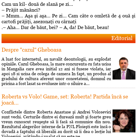
Cam un kil- două de slană pe zi…
– Prăjit mănânci?
– Mmm… Aşa şi aşa… Pe zi… Cam câte o omletă de 4 ouă şi
cartofi prăjiţi, asezonaţi cu cârnaţi
.– Aha… Dar de băut, bei? – A, da! De băut, beau!
Editorial
Despre "cazul" Gheboasa
A luat foc internetul, au navalit deontologii, au explodat
opiniile. Cazul Gheboasa, la mare concurenta cu fata ucisa
in Mangalia care avea initial 12 ani si fusese violata, iar
apoi 18 si ucisa de colega de camera In fapt, un produs al
gradului de cultura aferent unor concetateni, domnul cu
pricina a fost lasat sa evolueze intr-o siluire a...
Roberta vs Volo! Game, set: Roberta! Partida încă se
joacă...
Conflictele dintre Roberta Anastase şi Andrei Volosevici
sunt vechi. Certurile dintre ei durează mult şi foarte greu
vreun cunoscut reuşeşte să îi facă să comunice din nou.
Rezultatul alegerilor interne de la PNL Ploieşti este încă o
dovadă a faptului că liberalii au dorit să îi dea o lecţie lui
Volosevici, arâtându-i voalat că nu este pe...