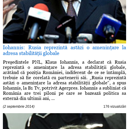
Iohannis: Rusia reprezintă astăzi o ameninţare la
adresa stabilităţii globale
Preşedintele PNL, Klaus Iohannis, a declarat că Rusia
reprezintă o ameninţare la adresa stabilităţii globale,
arătând că poziţia României, indiferent de ce se întâmplă,
trebuie să fie corelată cu partenerii săi. „Rusia reprezintă
astăzi o ameninţare la adresa stabilităţii globale“, a spus
Iohannis, la B1 Tv, potrivit Agerpres. Iohannis a subliniat că
România are trei piloni pe care se bazează politica sa
externă din ultimii ani, ...
(2 septembrie 2014)
176 vizualizări