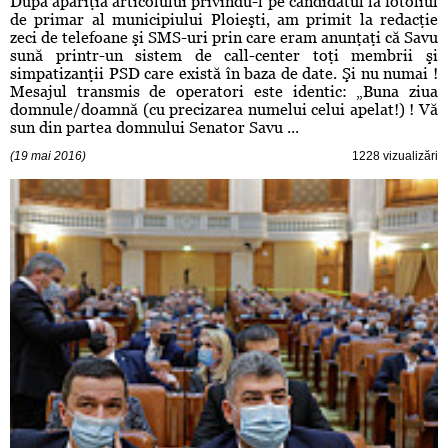
După apariţia articolului privindu-l pe candidatul la fotoliul
de primar al municipiului Ploieşti, am primit la redacţie
zeci de telefoane şi SMS-uri prin care eram anunţaţi că Savu
sună printr-un sistem de call-center toţi membrii şi
simpatizanţii PSD care există în baza de date. Şi nu numai !
Mesajul transmis de operatori este identic: „Buna ziua
domnule/doamnă (cu precizarea numelui celui apelat!) ! Vă
sun din partea domnului Senator Savu ...
(19 mai 2016)
1228 vizualizări