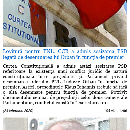
Lovitură pentru PNL. CCR a admis sesizarea PSD
legată de desemnarea lui Orban în funcţia de premier
Curtea Constituţională a admis astăzi sesizarea PSD
referitoare la existenţa unui conflict juridic de natură
constituţională între preşedinte şi Parlament privind
desemnarea liderului PNL Ludovic Orban în funcţia de
premier. Astfel, preşedintele Klaus Iohannis trebuie să facă
o altă desemnare pentru funcţia de premier. Potrivit
documentului semnat de preşedinţii celor două camere ale
Parlamentului, conflictul constă în “exercitarea în ...
(24 februarie 2020)
194 vizualizări