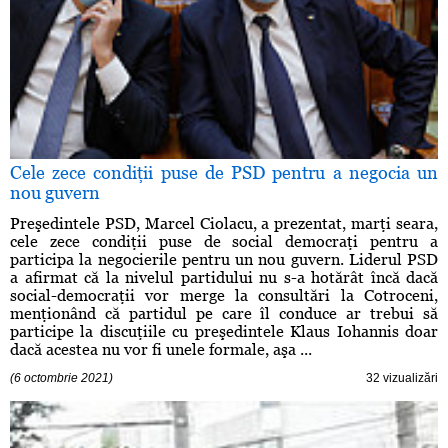
Cele zece condiţii puse de PSD pentru a negocia un
nou guvern
Preşedintele PSD, Marcel Ciolacu, a prezentat, marţi seara,
cele zece condiţii puse de social democraţi pentru a
participa la negocierile pentru un nou guvern. Liderul PSD
a afirmat că la nivelul partidului nu s-a hotărât încă dacă
social-democraţii vor merge la consultări la Cotroceni,
menţionând că partidul pe care îl conduce ar trebui să
participe la discuţiile cu preşedintele Klaus Iohannis doar
dacă acestea nu vor fi unele formale, aşa ...
(6 octombrie 2021)
32 vizualizări