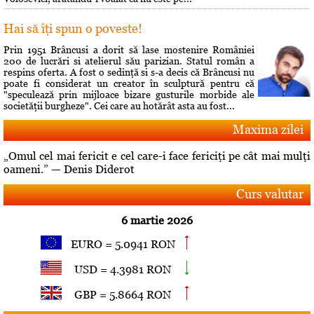
Hai să îţi spun o poveste!
Prin 1951 Brâncusi a dorit să lase mostenire României
200 de lucrări si atelierul său parizian. Statul român a
respins oferta. A fost o sedinţă si s-a decis că Brâncusi nu
poate fi considerat un creator în sculptură pentru că
"speculează prin mijloace bizare gusturile morbide ale
societăţii burgheze". Cei care au hotărât asta au fost...
Maxima zilei
„Omul cel mai fericit e cel care-i face fericiţi pe cât mai mulţi
oameni.” — Denis Diderot
Curs valutar
6 martie 2026
EURO = 5.0941 RON
USD = 4.3981 RON
GBP = 5.8664 RON