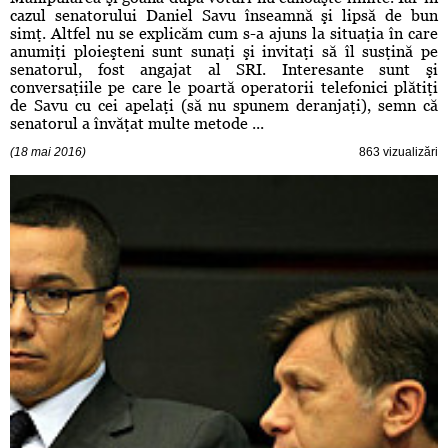
cazul senatorului Daniel Savu înseamnă şi lipsă de bun
simţ. Altfel nu se explicăm cum s-a ajuns la situaţia în care
anumiţi ploieşteni sunt sunaţi şi invitaţi să îl susţină pe
senatorul, fost angajat al SRI. Interesante sunt şi
conversaţiile pe care le poartă operatorii telefonici plătiţi
de Savu cu cei apelaţi (să nu spunem deranjaţi), semn că
senatorul a învăţat multe metode ...
(18 mai 2016)
863 vizualizări