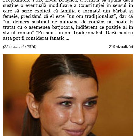
susţine o eventuală modificare a Constituţiei în sensul în
care să scrie explicit că familia e formată din bărbat şi
femeie, precizând că el este ”un om tradiţionalist”, dar că
”un demers susţinut de milioane de români nu poate fi
tratat cu o asemenea batjocoră, indiferent ce poziţie ai în
statul roman” ”Eu sunt un om tradiţionalist. Dacă pentru
asta pot fi considerat fanatic ...
(22 octombrie 2016)
219 vizualizări