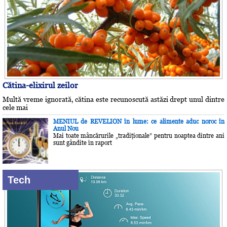
Cătina-elixirul zeilor
Multă vreme ignorată, cătina este recunoscută astăzi drept unul dintre
cele mai
MENIUL de REVELION în lume: ce alimente aduc noroc în
Anul Nou
Mai toate mâncărurile „tradiţionale” pentru noaptea dintre ani
sunt gândite în raport
Tech