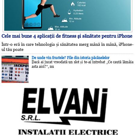
Cele mai bune 4 aplicaţii de fitness şi sănătate pentru iPhone
Într-o eră în care tehnologia și sănătatea merg mână în mână, iPhone-
ul tău poate
De unde vin fructele? File din istoria păcănelelor
Dacă ai jucat vreodată un slot și te-ai întrebat „Ce caută lămâia
asta aici?”, nu