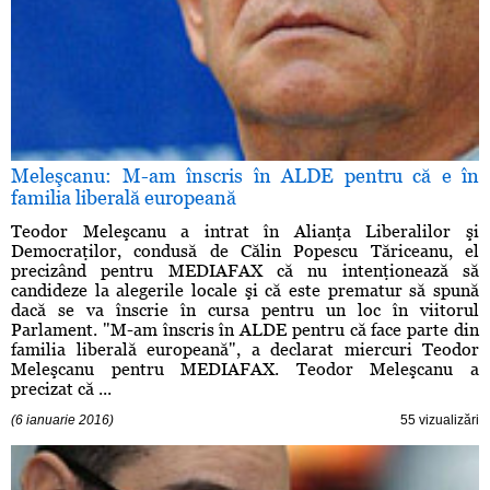
Meleşcanu: M-am înscris în ALDE pentru că e în
familia liberală europeană
Teodor Meleşcanu a intrat în Alianţa Liberalilor şi
Democraţilor, condusă de Călin Popescu Tăriceanu, el
precizând pentru MEDIAFAX că nu intenţionează să
candideze la alegerile locale şi că este prematur să spună
dacă se va înscrie în cursa pentru un loc în viitorul
Parlament. "M-am înscris în ALDE pentru că face parte din
familia liberală europeană", a declarat miercuri Teodor
Meleşcanu pentru MEDIAFAX. Teodor Meleşcanu a
precizat că ...
(6 ianuarie 2016)
55 vizualizări