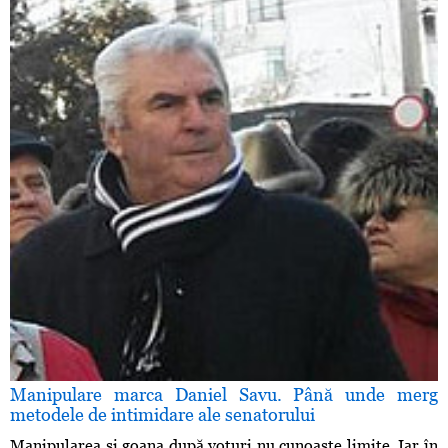
Manipulare marca Daniel Savu. Până unde merg
metodele de intimidare ale senatorului
Manipularea şi goana după voturi nu cunoaşte limite. Iar în