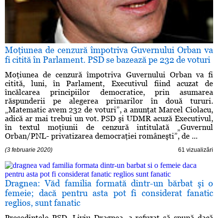
Moţiunea de cenzură împotriva Guvernului Orban va
fi citită în Parlament. PSD se bazează pe 232 de voturi
Moţiunea de cenzură împotriva Guvernului Orban va fi
citită, luni, în Parlament, Executivul fiind acuzat de
încălcarea principiilor democratice, prin asumarea
răspunderii pe alegerea primarilor în două tururi.
„Matematic avem 232 de voturi”, a anunţat Marcel Ciolacu,
adică ar mai trebui un vot. PSD şi UDMR acuză Executivul,
în textul moţiunii de cenzură intitulată „Guvernul
Orban/PNL- privatizarea democraţiei româneşti”, de ...
(3 februarie 2020)
61 vizualizări
Dragnea: Văd familia formată dintr-un bărbat şi o
femeie; dacă pentru asta pot fi considerat fanatic
reglios, sunt fanatic
Preşedintele PSD, Liviu Dragnea, a refuzat să spună dacă