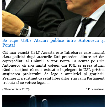
Se rupe USL? Atacuri publice între Antonescu şi
Ponta!
Cât mai rezistă USL? Aceasta este întrebarea care macină
clasa politică după atacurile fără precedent dintre cei doi
copreşedinţi ai Uniunii. Victor Ponta l-a acuzat pe Crin
Antonescu că şi-a minţit colegii din PNL şi presa atunci
când a susţinut că nu a existat o înţelegere în USL privind
susţinerea proiectului de lege a amnistiei şi graţierii.
Premierul a susţinut că şeful liberalilor ştia că în Parlament
trebuia să se voteze legea ...
(16 decembrie 2013)
111 vizualizări