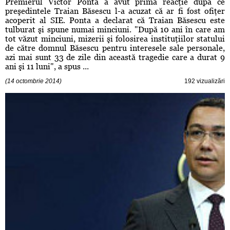
Premierul Victor Ponta a avut prima reacţie după ce
preşedintele Traian Băsescu l-a acuzat că ar fi fost ofiţer
acoperit al SIE. Ponta a declarat că Traian Băsescu este
tulburat şi spune numai minciuni. "După 10 ani în care am
tot văzut minciuni, mizerii şi folosirea instituţiilor statului
de către domnul Băsescu pentru interesele sale personale,
azi mai sunt 33 de zile din această tragedie care a durat 9
ani şi 11 luni", a spus ...
(14 octombrie 2014)
192 vizualizări