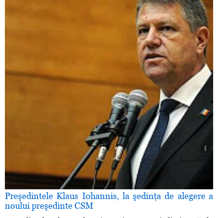
Preşedintele Klaus Iohannis, la şedinţa de alegere a
noului preşedinte CSM