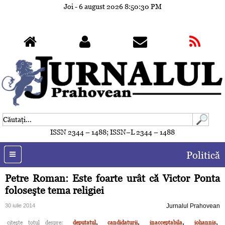
Joi - 6 august 2026
8:50:33 PM
ISSN 2344 – 1488; ISSN–L 2344 – 1488
Politică
Petre Roman: Este foarte urât că Victor Ponta
foloseşte tema religiei
30 iulie 2014
Jurnalul Prahovean
,
,
,
,
citeşte totul despre:
deputatul
candidaturii
inacceptabila
iohannis