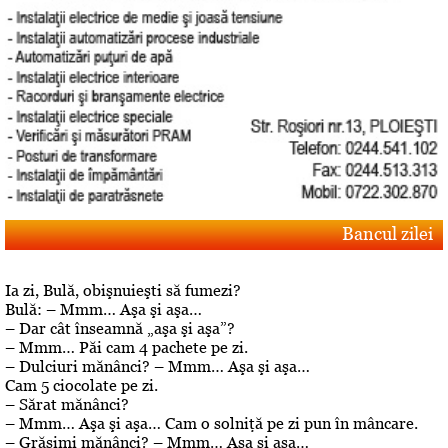
Bancul zilei
Ia zi, Bulă, obişnuieşti să fumezi?
Bulă: – Mmm… Aşa şi aşa…
– Dar cât înseamnă „aşa şi aşa”?
– Mmm… Păi cam 4 pachete pe zi.
– Dulciuri mănânci? – Mmm… Aşa şi aşa…
Cam 5 ciocolate pe zi.
– Sărat mănânci?
– Mmm… Aşa şi aşa… Cam o solniţă pe zi pun în mâncare.
– Grăsimi mănânci? – Mmm… Aşa şi aşa…