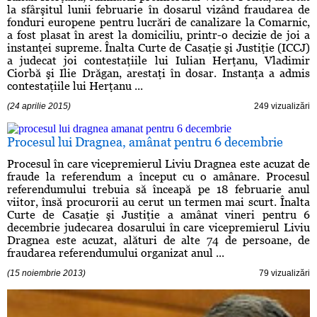
la sfârşitul lunii februarie în dosarul vizând fraudarea de
fonduri europene pentru lucrări de canalizare la Comarnic,
a fost plasat în arest la domiciliu, printr-o decizie de joi a
instanţei supreme. Înalta Curte de Casaţie şi Justiţie (ICCJ)
a judecat joi contestaţiile lui Iulian Herţanu, Vladimir
Ciorbă şi Ilie Drăgan, arestaţi în dosar. Instanţa a admis
contestaţiile lui Herţanu ...
(24 aprilie 2015)
249 vizualizări
Procesul lui Dragnea, amânat pentru 6 decembrie
Procesul în care vicepremierul Liviu Dragnea este acuzat de
fraude la referendum a început cu o amânare. Procesul
referendumului trebuia să înceapă pe 18 februarie anul
viitor, însă procurorii au cerut un termen mai scurt. Înalta
Curte de Casaţie şi Justiţie a amânat vineri pentru 6
decembrie judecarea dosarului în care vicepremierul Liviu
Dragnea este acuzat, alături de alte 74 de persoane, de
fraudarea referendumului organizat anul ...
(15 noiembrie 2013)
79 vizualizări