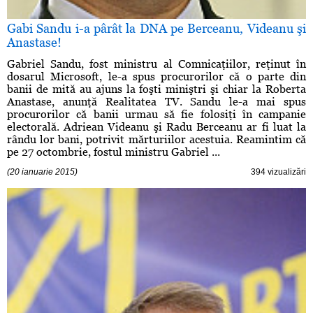
Gabi Sandu i-a pârât la DNA pe Berceanu, Videanu şi
Anastase!
Gabriel Sandu, fost ministru al Comnicaţiilor, reţinut în
dosarul Microsoft, le-a spus procurorilor că o parte din
banii de mită au ajuns la foşti miniştri şi chiar la Roberta
Anastase, anunţă Realitatea TV. Sandu le-a mai spus
procurorilor că banii urmau să fie folosiţi în campanie
electorală. Adriean Videanu şi Radu Berceanu ar fi luat la
rându lor bani, potrivit mărturiilor acestuia. Reamintim că
pe 27 octombrie, fostul ministru Gabriel ...
(20 ianuarie 2015)
394 vizualizări