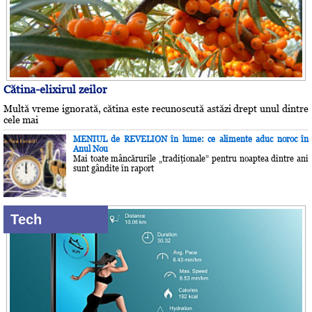
Cătina-elixirul zeilor
Multă vreme ignorată, cătina este recunoscută astăzi drept unul dintre
cele mai
MENIUL de REVELION în lume: ce alimente aduc noroc în
Anul Nou
Mai toate mâncărurile „tradiţionale” pentru noaptea dintre ani
sunt gândite în raport
Tech