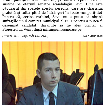
susţine pe eternul senator scandalagiu Savu. Cine este
păpuşarul din spatele acestui personaj care are charisma
prafuită şi tolba plină de înfrângeri în toate competiţiile?
Pentru că, serios vorbind, Savu nu a putut să obţină
sufragiile unui comitet municipal al PSD pentru a putea fi
desemnat candidat, darămite să fie ales primar al
Ploieştiului. Venit după înfrangeri rusinoase pe ...
(19 mai 2016 - Virgil MĂGUREANU)
1447 vizualizări