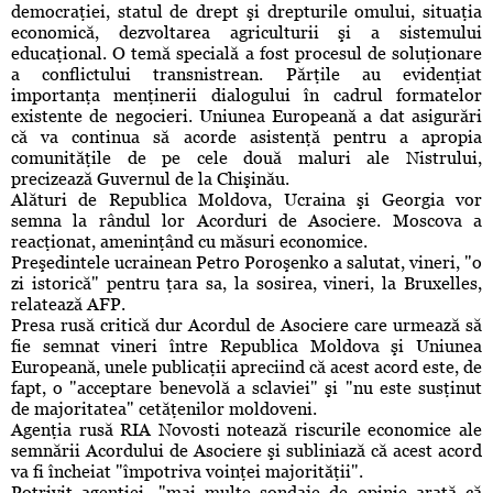
democraţiei, statul de drept şi drepturile omului, situaţia
economică, dezvoltarea agriculturii şi a sistemului
educaţional. O temă specială a fost procesul de soluţionare
a conflictului transnistrean. Părţile au evidenţiat
importanţa menţinerii dialogului în cadrul formatelor
existente de negocieri. Uniunea Europeană a dat asigurări
că va continua să acorde asistenţă pentru a apropia
comunităţile de pe cele două maluri ale Nistrului,
precizează Guvernul de la Chişinău.
Alături de Republica Moldova, Ucraina şi Georgia vor
semna la rândul lor Acorduri de Asociere. Moscova a
reacţionat, ameninţând cu măsuri economice.
Preşedintele ucrainean Petro Poroşenko a salutat, vineri, "o
zi istorică" pentru ţara sa, la sosirea, vineri, la Bruxelles,
relatează AFP.
Presa rusă critică dur Acordul de Asociere care urmează să
fie semnat vineri între Republica Moldova şi Uniunea
Europeană, unele publicaţii apreciind că acest acord este, de
fapt, o "acceptare benevolă a sclaviei" şi "nu este susţinut
de majoritatea" cetăţenilor moldoveni.
Agenţia rusă RIA Novosti notează riscurile economice ale
semnării Acordului de Asociere şi subliniază că acest acord
va fi încheiat "împotriva voinţei majorităţii".
Potrivit agenţiei, "mai multe sondaje de opinie arată că