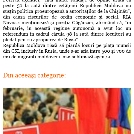
peste 50 la sută dintre cetăţenii Republicii Moldova nu
susţin politica proeuropeană a autorităţilor de la Chişinău",
din cauza riscurilor de ordin economic şi social. RIA
Novosti menţionează şi poziţia Găgăuziei, afirmând că, "în
februarie, în această regiune autonomă a avut loc un
referendum în cadrul căruia 98 la sută dintre locuitori au
pledat pentru apropierea de Rusia".
Republica Moldova riscă să piardă locuri pe piaţa muncii
din CSI, inclusiv în Rusia, unde s-ar afla între 500 şi 700 de
mii de migranţi moldoveni, mai subliniază agenţia.
Din aceeaşi categorie: