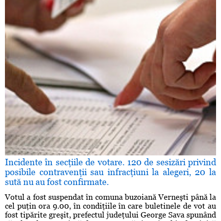
Incidente în secţiile de votare. 120 de sesizări privind
posibile contravenţii sau infracţiuni la alegeri, 20 la
sută nu au fost confirmate.
Votul a fost suspendat în comuna buzoiană Verneşti până la
cel puţin ora 9.00, în condiţiile în care buletinele de vot au
fost tipărite greşit, prefectul judeţului George Sava spunând