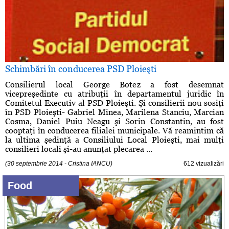
Schimbări în conducerea PSD Ploieşti
Consilierul local George Botez a fost desemnat
vicepreşedinte cu atribuţii în departamentul juridic în
Comitetul Executiv al PSD Ploieşti. Şi consilierii nou sosiţi
în PSD Ploieşti- Gabriel Minea, Marilena Stanciu, Marcian
Cosma, Daniel Puiu Neagu şi Sorin Constantin, au fost
cooptaţi în conducerea filialei municipale. Vă reamintim că
la ultima şedinţă a Consiliului Local Ploieşti, mai mulţi
consilieri locali şi-au anunţat plecarea ...
(30 septembrie 2014 - Cristina IANCU)
612 vizualizări
Food