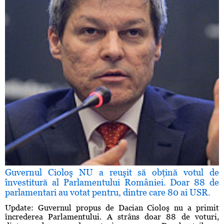
Guvernul Cioloş NU a reuşit să obţină votul de
învestitură al Parlamentului României. Doar 88 de
parlamentari au votat pentru, dintre care 80 ai USR.
Update: Guvernul propus de Dacian Cioloş nu a primit
încrederea Parlamentului. A strâns doar 88 de voturi,