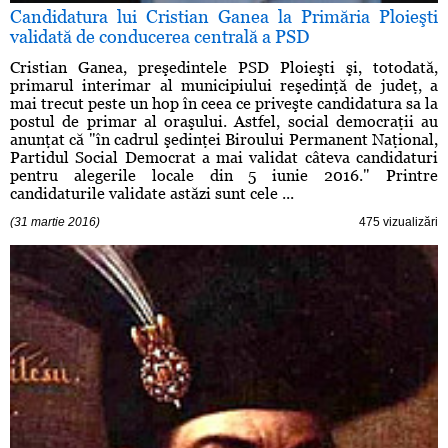
Candidatura lui Cristian Ganea la Primăria Ploieşti
validată de conducerea centrală a PSD
Cristian Ganea, preşedintele PSD Ploieşti şi, totodată,
primarul interimar al municipiului reşedinţă de judeţ, a
mai trecut peste un hop în ceea ce priveşte candidatura sa la
postul de primar al oraşului. Astfel, social democraţii au
anunţat că "în cadrul şedinţei Biroului Permanent Naţional,
Partidul Social Democrat a mai validat câteva candidaturi
pentru alegerile locale din 5 iunie 2016." Printre
candidaturile validate astăzi sunt cele ...
(31 martie 2016)
475 vizualizări