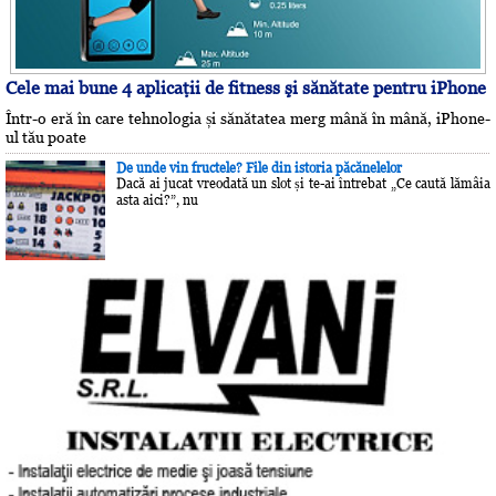
Cele mai bune 4 aplicaţii de fitness şi sănătate pentru iPhone
Într-o eră în care tehnologia și sănătatea merg mână în mână, iPhone-
ul tău poate
De unde vin fructele? File din istoria păcănelelor
Dacă ai jucat vreodată un slot și te-ai întrebat „Ce caută lămâia
asta aici?”, nu