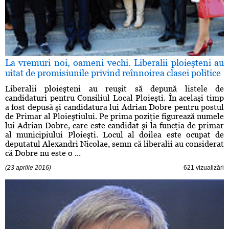
La vremuri noi, oameni vechi. Liberalii ploieşteni au
uitat de promisiunile privind reînnoirea clasei politice
Liberalii ploieşteni au reuşit să depună listele de
candidaturi pentru Consiliul Local Ploieşti. În acelaşi timp
a fost depusă şi candidatura lui Adrian Dobre pentru postul
de Primar al Ploieştiului. Pe prima poziţie figurează numele
lui Adrian Dobre, care este candidat şi la funcţia de primar
al municipiului Ploieşti. Locul al doilea este ocupat de
deputatul Alexandri Nicolae, semn că liberalii au considerat
că Dobre nu este o ...
(23 aprilie 2016)
621 vizualizări