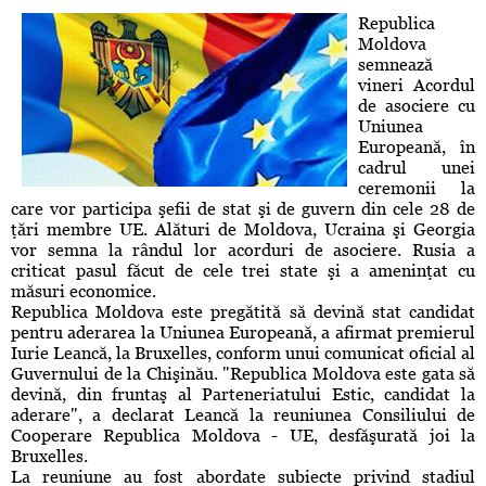
Republica
Moldova
semnează
vineri Acordul
de asociere cu
Uniunea
Europeană, în
cadrul unei
ceremonii la
care vor participa şefii de stat şi de guvern din cele 28 de
ţări membre UE. Alături de Moldova, Ucraina şi Georgia
vor semna la rândul lor acorduri de asociere. Rusia a
criticat pasul făcut de cele trei state şi a ameninţat cu
măsuri economice.
Republica Moldova este pregătită să devină stat candidat
pentru aderarea la Uniunea Europeană, a afirmat premierul
Iurie Leancă, la Bruxelles, conform unui comunicat oficial al
Guvernului de la Chişinău. "Republica Moldova este gata să
devină, din fruntaş al Parteneriatului Estic, candidat la
aderare", a declarat Leancă la reuniunea Consiliului de
Cooperare Republica Moldova - UE, desfăşurată joi la
Bruxelles.
La reuniune au fost abordate subiecte privind stadiul