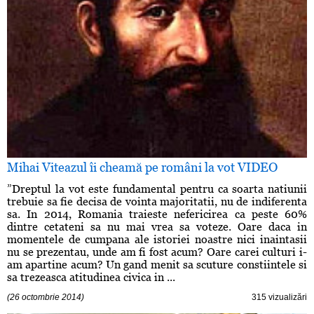
Mihai Viteazul îi cheamă pe români la vot VIDEO
”Dreptul la vot este fundamental pentru ca soarta natiunii
trebuie sa fie decisa de vointa majoritatii, nu de indiferenta
sa. In 2014, Romania traieste nefericirea ca peste 60%
dintre cetateni sa nu mai vrea sa voteze. Oare daca in
momentele de cumpana ale istoriei noastre nici inaintasii
nu se prezentau, unde am fi fost acum? Oare carei culturi i-
am apartine acum? Un gand menit sa scuture constiintele si
sa trezeasca atitudinea civica in ...
(26 octombrie 2014)
315 vizualizări