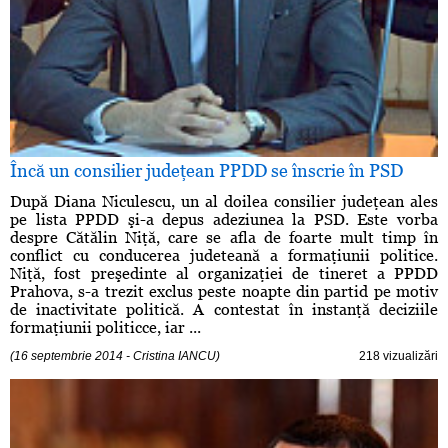
Încă un consilier judeţean PPDD se înscrie în PSD
După Diana Niculescu, un al doilea consilier judeţean ales
pe lista PPDD şi-a depus adeziunea la PSD. Este vorba
despre Cătălin Niţă, care se afla de foarte mult timp în
conflict cu conducerea judeteană a formaţiunii politice.
Niţă, fost preşedinte al organizaţiei de tineret a PPDD
Prahova, s-a trezit exclus peste noapte din partid pe motiv
de inactivitate politică. A contestat în instanţă deciziile
formaţiunii politicce, iar ...
(16 septembrie 2014 - Cristina IANCU)
218 vizualizări