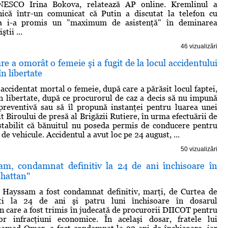
UNESCO Irina Bokova, relatează AP online. Kremlinul a
ică într-un comunicat că Putin a discutat la telefon cu
ia i-a promis un "maximum de asistenţă" în deminarea
ştii ...
46 vizualizări
are a omorât o femeie şi a fugit de la locul accidentului
în libertate
accidentat mortal o femeie, după care a părăsit locul faptei,
 în libertate, după ce procurorul de caz a decis să nu impună
preventivă sau să îl propună instanţei pentru luarea unei
t Biroului de presă al Brigăzii Rutiere, în urma efectuării de
a stabilit că bănuitul nu poseda permis de conducere pentru
 de vehicule. Accidentul a avut loc pe 24 august, ...
50 vizualizări
m, condamnat definitiv la 24 de ani închisoare în
hattan"
 Hayssam a fost condamnat definitiv, marţi, de Curtea de
ti la 24 de ani şi patru luni închisoare în dosarul
n care a fost trimis în judecată de procurorii DIICOT pentru
or infracţiuni economice. În acelaşi dosar, fratele lui