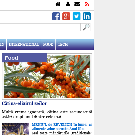
IN
INTERNATIONAL
FOOD
TECH
Food
Cătina-elixirul zeilor
Multă vreme ignorată, cătina este recunoscută
astăzi drept unul dintre cele mai
MENIUL de REVELION în lume: ce
alimente aduc noroc în Anul Nou
Mai toate mâncărurile „tradiţionale”