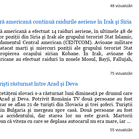
48 vizualizări
ră americană continuă raidurile aeriene în Irak şi Siria
ră americană a efectuat 14 raiduri aeriene, în ultimele 48 de
r poziţii din Siria şi Irak ale grupului terorist Stat Islamic,
damentul Central american (CENTCOM). Avioane militare
tacat marţi şi miercuri poziţii ale grupului terorist Stat
propierea oraşului sirian Kobane. În Irak, avioane de
icane au efectuat raiduri în zonele Mosul, Bayji, Fallujah,
75 vizualizări
rişti răsturnat între Arad şi Deva
cetăţeni slovaci s-a răsturnat luni dimineaţă pe drumul care
 Arad şi Deva. Potrivit România TV două persoane au fost
car se aflau 21 de turişti din Slovacia şi trei şoferi. Turiştii
din Bulgaria şi mergeau spre casă. Două persoane au fost
a accidentului, dar starea lor nu este gravă. Martorii
un că viteza cu care se deplasa autocarul nu era mare, iar ...
55 vizualizări