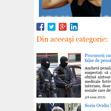
Din aceeaşi categorie:
Procurorii cu
false de pens
Anchetă penală 
suspectaţi că 
obţină ajutoar
medicale fictiv
internau, doar
sociale care de
(24 iunie 2015)
Sorin Ovidiu 