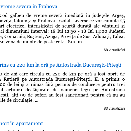
e vreme severa in Prahova
od galben de vreme severă imediată în judeţele Argeş,
oviţa, Ialomiţa şi Prahova - izolat - averse ce vor cumula 25
ri electrice, intensificări de scurtă durată ale vântului şi
ci dimensiuni Interval: 18 Iul 12:50 - 18 Iul 14:00 Judeţul
a, Comarnic, Buşteni, Azuga, Proviţa de Sus, Adunaţi, Talea;
a: zona de munte de peste cota 1800 m. ...
68 vizualizări
ins cu 220 km la oră pe Autostrada Bucureşti-Piteşti
0 de ani care circula cu 220 de km pe oră a fost oprit de
la Rutieră pe Autostrada Bucureşti-Piteşti. El a primit o
00 de lei şi a rămas fără permis de conducere pentru trei
ul acţiunii desfăşurate de oamenii legii pe Autostrada
teşti, alţi 90 de şoferi au fost sancţionaţi pentru că nu au
le de circulaţie. ...
83 vizualizări
 mort în apartament