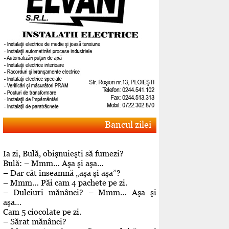
Bancul zilei
Ia zi, Bulă, obişnuieşti să fumezi?
Bulă: – Mmm… Aşa şi aşa…
– Dar cât înseamnă „aşa şi aşa”?
– Mmm… Păi cam 4 pachete pe zi.
– Dulciuri mănânci? – Mmm… Aşa şi
aşa…
Cam 5 ciocolate pe zi.
– Sărat mănânci?