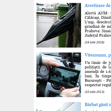
Avertizare d
Alertă ANM: C
Călăraşi, Dâmb
l/mp, descărcă
grindină de mi
Prahova: Sinai
Judeţul Prahov
(18 iulie 2018)
Vitezoman, pr
Un tânăr de 3
poliţiştii de 
amendă de 1.6
luni. În timp
Bucureşti - Pi
respectat reguli
(10 iulie 2013)
Bărbat găsit