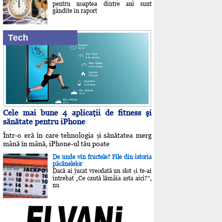
pentru noaptea dintre ani sunt
gândite în raport
Tech
Cele mai bune 4 aplicaţii de fitness şi
sănătate pentru iPhone
Într-o eră în care tehnologia și sănătatea merg
mână în mână, iPhone-ul tău poate
De unde vin fructele? File din istoria
păcănelelor
Dacă ai jucat vreodată un slot și te-ai
întrebat „Ce caută lămâia asta aici?”,
nu