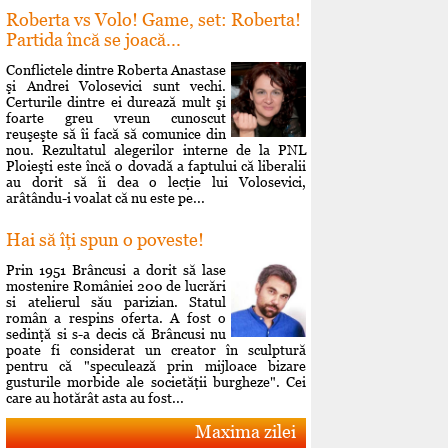
Roberta vs Volo! Game, set: Roberta!
Partida încă se joacă...
Conflictele dintre Roberta Anastase
şi Andrei Volosevici sunt vechi.
Certurile dintre ei durează mult şi
foarte greu vreun cunoscut
reuşeşte să îi facă să comunice din
nou. Rezultatul alegerilor interne de la PNL
Ploieşti este încă o dovadă a faptului că liberalii
au dorit să îi dea o lecţie lui Volosevici,
arâtându-i voalat că nu este pe...
Hai să îţi spun o poveste!
Prin 1951 Brâncusi a dorit să lase
mostenire României 200 de lucrări
si atelierul său parizian. Statul
român a respins oferta. A fost o
sedinţă si s-a decis că Brâncusi nu
poate fi considerat un creator în sculptură
pentru că "speculează prin mijloace bizare
gusturile morbide ale societăţii burgheze". Cei
care au hotărât asta au fost...
Maxima zilei