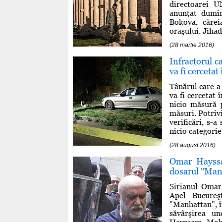
directoarei 
anunţat dumin
Bokova, căre
oraşului. Jihadi
(28 martie 2016)
Infractorul c
va fi cercetat 
Tânărul care a 
va fi cercetat
nicio măsură 
măsuri. Potrivi
verificări, s-
nicio categorie
(28 august 2016)
Omar Hayssa
dosarul "Man
Sirianul Omar
Apel Bucureş
"Manhattan", î
săvârşirea un