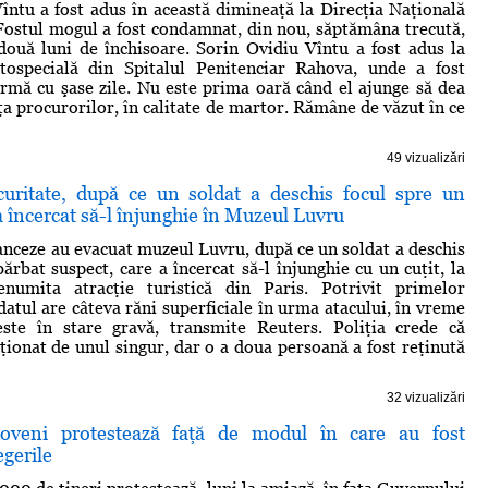
întu a fost adus în această dimineaţă la Direcţia Naţională
Fostul mogul a fost condamnat, din nou, săptămâna trecută,
 două luni de închisoare. Sorin Ovidiu Vîntu a fost adus la
specială din Spitalul Penitenciar Rahova, unde a fost
urmă cu şase zile. Nu este prima oară când el ajunge să dea
aţa procurorilor, în calitate de martor. Rămâne de văzut în ce
49 vizualizări
curitate, după ce un soldat a deschis focul spre un
a încercat să-l înjunghie în Muzeul Luvru
ranceze au evacuat muzeul Luvru, după ce un soldat a deschis
ărbat suspect, care a încercat să-l înjunghie cu un cuţit, la
enumita atracţie turistică din Paris. Potrivit primelor
datul are câteva răni superficiale în urma atacului, în vreme
este în stare gravă, transmite Reuters. Poliţia crede că
cţionat de unul singur, dar o a doua persoană a fost reţinută
32 vizualizări
doveni protestează faţă de modul în care au fost
egerile