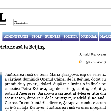
ADMINISTRAŢIE
SPORT
BUSINESS
POLITICĂ
NAŢIONAL
MAGAZ
ictorioasă la Beijing
Jurnalul Prahovean
(52 vizualizări)
Jucătoarea rusă de tenis Maria Şarapova, cap de serie 4,
a câştigat duminică Openul Chinei de la Beijing, dotat cu
premii de 5.427.105 dolari, după ce a învins-o în finală pe
cehoaica Petra Kvitova, cap de serie 3, cu 6-4, 2-6, 6-3,
potrivit Agerpres. Şarapova a câştigat al 4-lea ei titlu din
acest sezon, după cele de la Stuttgart, Madrid şi Roland-
Garros. În confruntările directe, Şarapova conduce acum
cu 6-2 în faţa Kvitovei. Jucătoarea rusă va urca începând