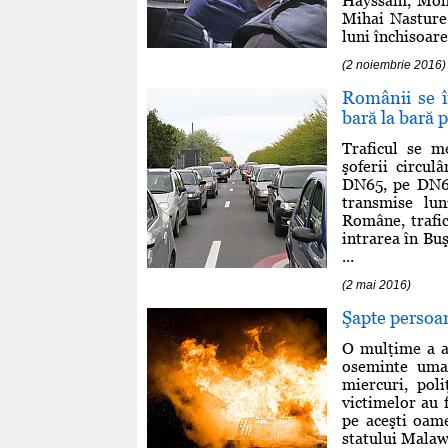
Hayssam, Moha
Mihai Nasture
luni închisoare 
(2 noiembrie 2016)
Românii se î
bară la bară 
Traficul se m
şoferii circu
DN65, pe DN6 s
transmise lun
Române, trafic
intrarea în Buş
...
(2 mai 2016)
Şapte persoan
O mulţime a ar
oseminte umane
miercuri, poli
victimelor au 
pe aceşti oame
statului Malawi