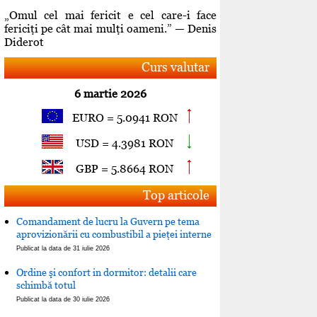
„Omul cel mai fericit e cel care-i face
fericiţi pe cât mai mulţi oameni.” — Denis
Diderot
Curs valutar
6 martie 2026
EURO = 5.0941 RON
USD = 4.3981 RON
GBP = 5.8664 RON
Top articole
Comandament de lucru la Guvern pe tema
aprovizionării cu combustibil a pieţei interne
Publicat la data de 31 iulie 2026
Ordine şi confort in dormitor: detalii care
schimbă totul
Publicat la data de 30 iulie 2026