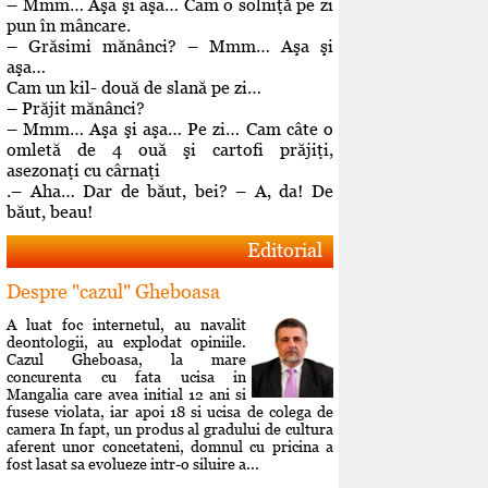
– Mmm… Aşa şi aşa… Cam o solniţă pe zi
pun în mâncare.
– Grăsimi mănânci? – Mmm… Aşa şi
aşa…
Cam un kil- două de slană pe zi…
– Prăjit mănânci?
– Mmm… Aşa şi aşa… Pe zi… Cam câte o
omletă de 4 ouă şi cartofi prăjiţi,
asezonaţi cu cârnaţi
.– Aha… Dar de băut, bei? – A, da! De
băut, beau!
Editorial
Despre "cazul" Gheboasa
A luat foc internetul, au navalit
deontologii, au explodat opiniile.
Cazul Gheboasa, la mare
concurenta cu fata ucisa in
Mangalia care avea initial 12 ani si
fusese violata, iar apoi 18 si ucisa de colega de
camera In fapt, un produs al gradului de cultura
aferent unor concetateni, domnul cu pricina a
fost lasat sa evolueze intr-o siluire a...