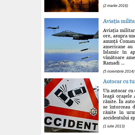
(2 martie 2016)
Aviaţia milita
Aviaţia milita
ore, asupra uno
anunţă Coman
americane au a
Islamic în a
vânătoare amer
Ramadi ...
(5 noiembrie 2014)
Autocar cu tu
Un autocar cu 
leagă oraşele
rănite. În auto
se întorceau 
rănite în urm
accidentului sp
(1 iulie 2013)