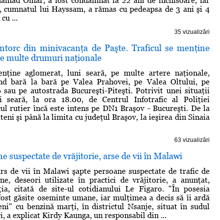
mad Omar, a fost condamnat la 22 ani de închisoare, iar
, cumnatul lui Hayssam, a rămas cu pedeapsa de 3 ani şi 4
cu ...
35 vizualizări
ntorc din minivacanţa de Paşte. Traficul se menţine
pe multe drumuri naţionale
enţine aglomerat, luni seară, pe multe artere naţionale,
lând bară la bară pe Valea Prahovei, pe Valea Oltului, pe
au pe autostrada Bucureşti-Piteşti. Potrivit unei situaţii
i seară, la ora 18.00, de Centrul Infotrafic al Poliţiei
ul rutier încă este intens pe DN1 Braşov - Bucureşti. De la
teni şi până la limita cu judeţul Braşov, la ieşirea din Sinaia
63 vizualizări
e suspectate de vrăjitorie, arse de vii în Malawi
s de vii în Malawi şapte persoane suspectate de trafic de
, deseori utilizate în practici de vrăjitorie, a anunţat,
ţia, citată de site-ul cotidianului Le Figaro. "În posesia
fost găsite oseminte umane, iar mulţimea a decis să îi ardă
ni" cu benzină marţi, în districtul Nsanje, situat în sudul
, a explicat Kirdy Kaunga, un responsabil din ...