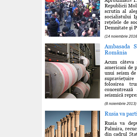
Aproximativ 1.
Republicii Mol
scrutin al ale
socialistului 
reţelele de so
Demnitate şi Pa
(14 noiembrie 2016
Ambasada SU
România
Acum câteva z
americani de p
unui seism de 
supravieţuire
folosirea tr
concentrează 
seismică reprez
(8 noiembrie 2013)
Rusia va part
Rusia va depu
Palmira, recuc
din cadrul Sta