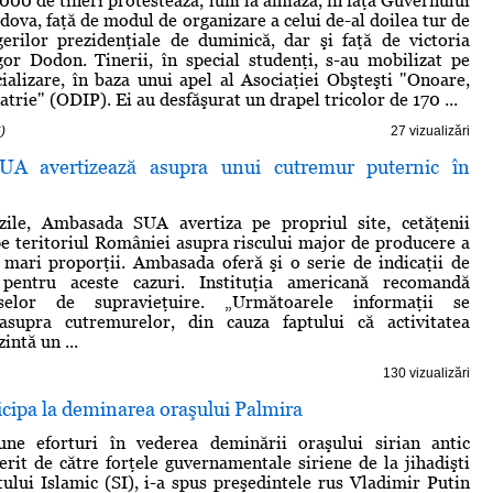
000 de tineri protestează, luni la amiază, în faţa Guvernului
dova, faţă de modul de organizare a celui de-al doilea tur de
gerilor prezidenţiale de duminică, dar şi faţă de victoria
Igor Dodon. Tinerii, în special studenţi, s-au mobilizat pe
cializare, în baza unui apel al Asociaţiei Obşteşti "Onoare,
trie" (ODIP). Ei au desfăşurat un drapel tricolor de 170 ...
)
27 vizualizări
A avertizează asupra unui cutremur puternic în
ile, Ambasada SUA avertiza pe propriul site, cetăţenii
e teritoriul României asupra riscului major de producere a
mari proporţii. Ambasada oferă şi o serie de indicaţii de
 pentru aceste cazuri. Instituţia americană recomandă
uselor de supravieţuire. „Următoarele informaţii se
asupra cutremurelor, din cauza faptului că activitatea
intă un ...
130 vizualizări
icipa la deminarea oraşului Palmira
ne eforturi în vederea deminării oraşului sirian antic
erit de către forţele guvernamentale siriene de la jihadişti
tului Islamic (SI), i-a spus preşedintele rus Vladimir Putin