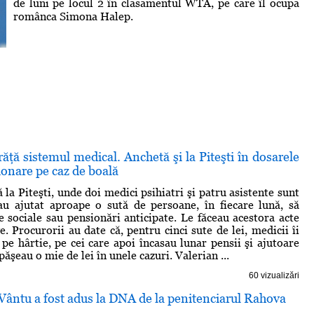
de luni pe locul 2 în clasamentul WTA, pe care îl ocupa
românca Simona Halep.
răţă sistemul medical. Anchetă şi la Piteşti în dosarele
ionare pe caz de boală
la Piteşti, unde doi medici psihiatri şi patru asistente sunt
au ajutat aproape o sută de persoane, în fiecare lună, să
e sociale sau pensionări anticipate. Le făceau acestora acte
e. Procurorii au date că, pentru cinci sute de lei, medicii îi
 pe hârtie, pe cei care apoi încasau lunar pensii şi ajutoare
păşeau o mie de lei în unele cazuri. Valerian ...
60 vizualizări
Vântu a fost adus la DNA de la penitenciarul Rahova