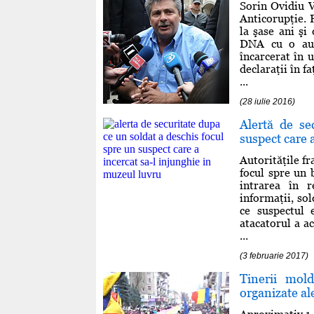
Sorin Ovidiu V
Anticorupţie. 
la şase ani şi
DNA cu o auto
încarcerat în 
declaraţii în f
...
(28 iulie 2016)
Alertă de se
suspect care 
Autorităţile f
focul spre un b
intrarea în r
informaţii, sol
ce suspectul 
atacatorul a a
...
(3 februarie 2017)
Tinerii mol
organizate al