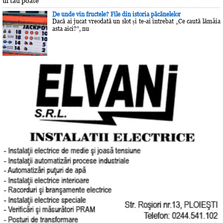
ul tău poate
De unde vin fructele? File din istoria păcănelelor
Dacă ai jucat vreodată un slot și te-ai întrebat „Ce caută lămâia
asta aici?”, nu