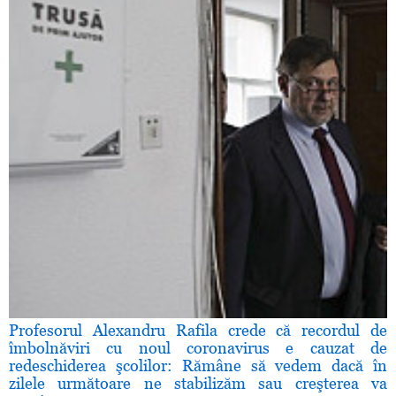
Profesorul Alexandru Rafila crede că recordul de
îmbolnăviri cu noul coronavirus e cauzat de
redeschiderea şcolilor: Rămâne să vedem dacă în
zilele următoare ne stabilizăm sau creşterea va