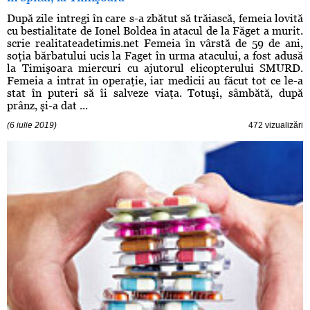
După zile intregi în care s-a zbătut să trăiască, femeia lovită
cu bestialitate de Ionel Boldea în atacul de la Făget a murit.
scrie realitateadetimis.net Femeia în vârstă de 59 de ani,
soţia bărbatului ucis la Faget în urma atacului, a fost adusă
la Timişoara miercuri cu ajutorul elicopterului SMURD.
Femeia a intrat în operaţie, iar medicii au făcut tot ce le-a
stat în puteri să îi salveze viaţa. Totuşi, sâmbătă, după
prânz, şi-a dat ...
(6 iulie 2019)
472 vizualizări