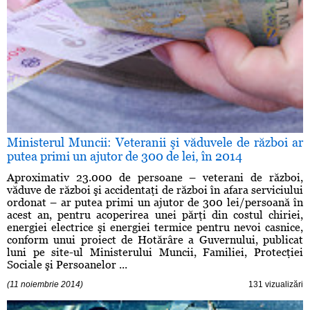
Ministerul Muncii: Veteranii şi văduvele de război ar
putea primi un ajutor de 300 de lei, în 2014
Aproximativ 23.000 de persoane – veterani de război,
văduve de război şi accidentaţi de război în afara serviciului
ordonat – ar putea primi un ajutor de 300 lei/persoană în
acest an, pentru acoperirea unei părţi din costul chiriei,
energiei electrice şi energiei termice pentru nevoi casnice,
conform unui proiect de Hotărâre a Guvernului, publicat
luni pe site-ul Ministerului Muncii, Familiei, Protecţiei
Sociale şi Persoanelor ...
(11 noiembrie 2014)
131 vizualizări