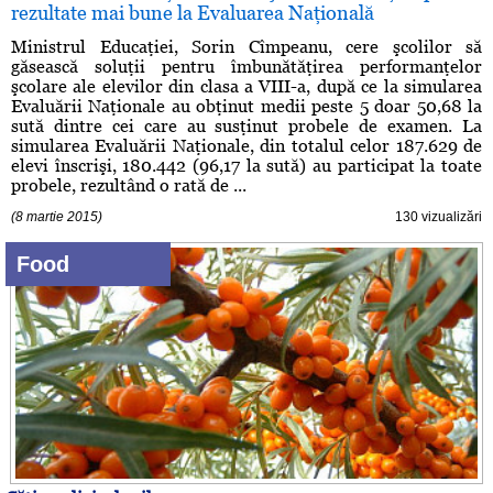
rezultate mai bune la Evaluarea Naţională
Ministrul Educaţiei, Sorin Cîmpeanu, cere şcolilor să
găsească soluţii pentru îmbunătăţirea performanţelor
şcolare ale elevilor din clasa a VIII-a, după ce la simularea
Evaluării Naţionale au obţinut medii peste 5 doar 50,68 la
sută dintre cei care au susţinut probele de examen. La
simularea Evaluării Naţionale, din totalul celor 187.629 de
elevi înscrişi, 180.442 (96,17 la sută) au participat la toate
probele, rezultând o rată de ...
(8 martie 2015)
130 vizualizări
Food