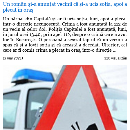
Un român şi-a anunţat vecinii că şi-a ucis soţia, apoi a
plecat în oraş
Un bărbat din Capitală şi-ar fi ucis soţia, luni, apoi a plecat
într-o direcţie necunoscută. Crima a fost anunţată la 112 de
un vecin al celor doi. Poliţia Capitalei a fost anunţată, luni,
în jurul orei 13.40, prin apel 112, despre o crimă care a avut
loc în Bucureşti. O persoană a sesizat faptul că un vecin i-a
spus că şi-a lovit soţia şi că această a decedat. Ulterior, cel
care ar fi comis crima a plecat în oraş, într-o direcţie ...
(3 mai 2021)
320 vizualizări