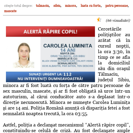
,
,
,
,
,
citeşte totul despre:
talmaciu
sibiu
minora
luata cu forta
patru persoane
mascate
(66 vizualizări)
Cercetările
poliţiştilor au
arătat că în
cursul nopţii,
la ora 3:30, în
timp ce se afla
la domiciliul
său din oraşul
Tălmaciu,
judeţul Sibiu,
minora ar fi fost luată cu forţa de către patru persoane de
sex masculin, mascate, şi ar fi fost obligată să urce într-un
autoturism, al cărui conducător auto s-a deplasat într-o
direcţie necunoscută. Minora se numeşte Carolea Luminiţa
şi are 14 ani. Poliţia Română anunţă că dispariţia fetei a fost
semnalată noaptea trecută, la ora 03:55.
Astfel, poliţia a declanşat mecanismul “Alertă răpire copil”,
constituindu-se celulă de criză. Au fost declanşate ample