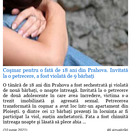
Coşmar pentru o fată de 18 ani din Prahova. Invitată
la o petrecere, a fost violată de 9 bărbaţi
O tânără de 18 ani din Prahova a fost sechestrată şi violată
de nouă bărbaţi, o noapte întreagă. Invitată la o petrecere
de două adolescente în care avea încredere, victima s-a
trezit imobilizată şi agresată sexual. Petrecerea
transformată în coşmar a avut loc într-un apartament din
Ploieşti. 9 dintre cei 12 bărbaţi prezenţi în locuinţa ar fi
participat la viol, susţin anchetatorii. Fata a fost chinuită
întreaga noapte şi lăsată să plece abia ...
(10 iunie 2021)
46 vizualizări