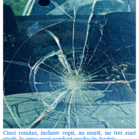
Cinci români, inclusiv copii, au murit, iar trei sunt
răniţi, în urma unui accident produs în Austria