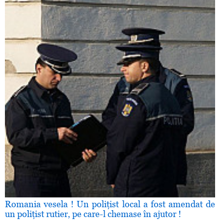
Romania vesela ! Un poliţist local a fost amendat de
un poliţist rutier, pe care-l chemase în ajutor !