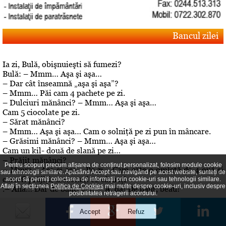
Bancul zilei
Ia zi, Bulă, obişnuieşti să fumezi?
Bulă: – Mmm… Aşa şi aşa…
– Dar cât înseamnă „aşa şi aşa”?
– Mmm… Păi cam 4 pachete pe zi.
– Dulciuri mănânci? – Mmm… Aşa şi aşa…
Cam 5 ciocolate pe zi.
– Sărat mănânci?
– Mmm… Aşa şi aşa… Cam o solniţă pe zi pun în mâncare.
– Grăsimi mănânci? – Mmm… Aşa şi aşa…
Cam un kil- două de slană pe zi…
– Prăjit mănânci?
Pentru scopuri precum afișarea de conținut personalizat, folosim module cookie
– Mmm… Aşa şi aşa… Pe zi… Cam câte o omletă de 4 ouă şi
sau tehnologii similare. Apăsând Accept sau navigând pe acest website, sunteți de
cartofi prăjiţi, asezonaţi cu cârnaţi
acord să permiți colectarea de informații prin cookie-uri sau tehnologii similare.
Aflați în secțiunea
Politica de Cookies
mai multe despre cookie-uri, inclusiv despre
.– Aha… Dar de băut, bei? – A, da! De băut, beau!
posibilitatea retragerii acordului.
Editorial
Despre "cazul" Gheboasa