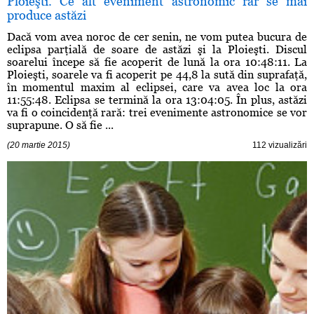
Ploieşti. Ce alt eveniment astronomic rar se mai
produce astăzi
Dacă vom avea noroc de cer senin, ne vom putea bucura de
eclipsa parţială de soare de astăzi şi la Ploieşti. Discul
soarelui începe să fie acoperit de lună la ora 10:48:11. La
Ploieşti, soarele va fi acoperit pe 44,8 la sută din suprafaţă,
în momentul maxim al eclipsei, care va avea loc la ora
11:55:48. Eclipsa se termină la ora 13:04:05. În plus, astăzi
va fi o coincidenţă rară: trei evenimente astronomice se vor
suprapune. O să fie ...
(20 martie 2015)
112 vizualizări