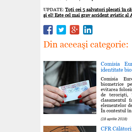
UPDATE:
Toţi cei 5 salvatori plecaţi în
şi el! Este cel mai grav accident aviatic 
Din aceeaşi categorie:
Comisia Eu
identitate bi
Comisia Euro
biometrice p
evitarea folos
de terorişti
clasamentul f
elementelor de 
În contextul în 
(18 aprilie 2018)
CFR Călători: 