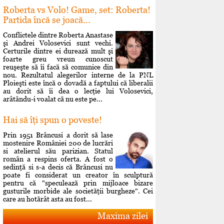
Roberta vs Volo! Game, set: Roberta!
Partida încă se joacă...
Conflictele dintre Roberta Anastase
şi Andrei Volosevici sunt vechi.
Certurile dintre ei durează mult şi
foarte greu vreun cunoscut
reuşeşte să îi facă să comunice din
nou. Rezultatul alegerilor interne de la PNL
Ploieşti este încă o dovadă a faptului că liberalii
au dorit să îi dea o lecţie lui Volosevici,
arâtându-i voalat că nu este pe...
Hai să îţi spun o poveste!
Prin 1951 Brâncusi a dorit să lase
mostenire României 200 de lucrări
si atelierul său parizian. Statul
român a respins oferta. A fost o
sedinţă si s-a decis că Brâncusi nu
poate fi considerat un creator în sculptură
pentru că "speculează prin mijloace bizare
gusturile morbide ale societăţii burgheze". Cei
care au hotărât asta au fost...
Maxima zilei