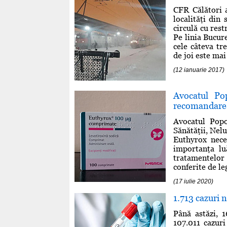
CFR Călători a
localităţi din 
circulă cu rest
Pe linia Bucure
cele câteva tr
de joi este mai 
(12 ianuarie 2017)
Avocatul Po
recomandare 
Avocatul Pop
Sănătăţii, Nel
Euthyrox neces
importanţa lu
tratamentelor 
conferite de le
(17 iulie 2020)
1.713 cazuri 
Până astăzi, 
107.011 cazur