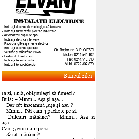
Bancul zilei
Ia zi, Bulă, obişnuieşti să fumezi?
Bulă: – Mmm… Aşa şi aşa…
– Dar cât înseamnă „aşa şi aşa”?
– Mmm… Păi cam 4 pachete pe zi.
– Dulciuri mănânci? – Mmm… Aşa şi
aşa…
Cam 5 ciocolate pe zi.
– Sărat mănânci?