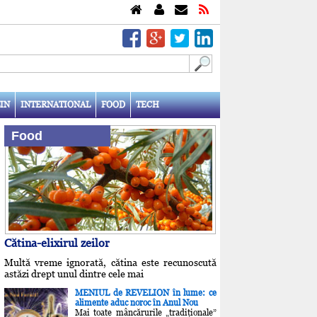
IN
INTERNATIONAL
FOOD
TECH
Food
Cătina-elixirul zeilor
Multă vreme ignorată, cătina este recunoscută
astăzi drept unul dintre cele mai
MENIUL de REVELION în lume: ce
alimente aduc noroc în Anul Nou
Mai toate mâncărurile „tradiţionale”