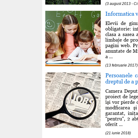
(3 august 2013 - C
Informatica v
Elevii de gim
obligatorie: in
clasa a sasea 
limbaje de pro
pagini web. Pr
anuntate de Mi
a ...
(13 februarie 2017)
Persoanele c
dreptul de a p
Camera Deputaţ
proiect de leg
îşi vor pierde
modficarea ş
garantat, ini
''pentru'', 2 a
oferit ...
(21 iunie 2018)