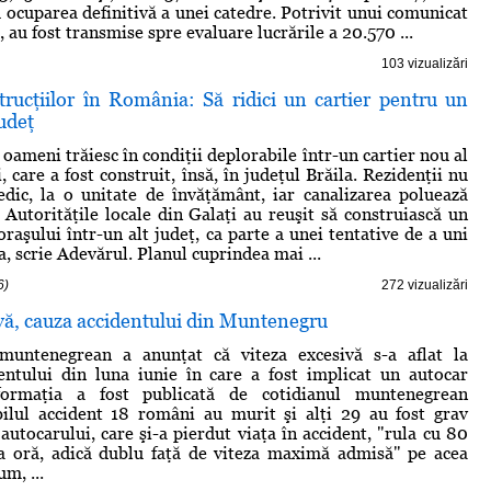
ocuparea definitivă a unei catedre. Potrivit unui comunicat
, au fost transmise spre evaluare lucrările a 20.570 ...
103 vizualizări
rucţiilor în România: Să ridici un cartier pentru un
judeţ
oameni trăiesc în condiţii deplorabile într-un cartier nou al
, care a fost construit, însă, în judeţul Brăila. Rezidenţii nu
dic, la o unitate de învăţământ, iar canalizarea poluează
. Autorităţile locale din Galaţi au reuşit să construiască un
oraşului într-un alt judeţ, ca parte a unei tentative de a uni
a, scrie Adevărul. Planul cuprindea mai ...
6)
272 vizualizări
vă, cauza accidentului din Muntenegru
untenegrean a anunţat că viteza excesivă s-a aflat la
entului din luna iunie în care a fost implicat un autocar
formaţia a fost publicată de cotidianul muntenegrean
ibilul accident 18 români au murit şi alţi 29 au fost grav
 autocarului, care şi-a pierdut viaţa în accident, "rula cu 80
la oră, adică dublu faţă de viteza maximă admisă" pe acea
m, ...