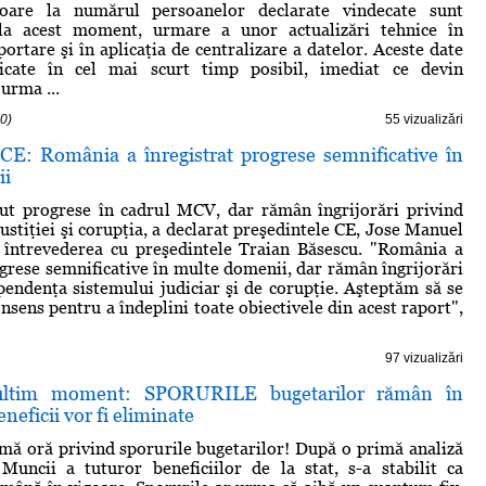
toare la numărul persoanelor declarate vindecate sunt
 la acest moment, urmare a unor actualizări tehnice în
ortare şi în aplicaţia de centralizare a datelor. Aceste date
icate în cel mai scurt timp posibil, imediat ce devin
 urma ...
0)
55 vizualizări
 CE: România a înregistrat progrese semnificative în
ii
ut progrese în cadrul MCV, dar rămân îngrijorări privind
ustiţiei şi corupţia, a declarat preşedintele CE, Jose Manuel
 întrevederea cu preşedintele Traian Băsescu. "România a
ogrese semnificative în multe domenii, dar rămân îngrijorări
pendenţa sistemului judiciar şi de corupţie. Aşteptăm să se
nsens pentru a îndeplini toate obiectivele din acest raport",
97 vizualizări
 ultim moment: SPORURILE bugetarilor rămân în
neficii vor fi eliminate
imă oră privind sporurile bugetarilor! După o primă analiză
Muncii a tuturor beneficiilor de la stat, s-a stabilit ca