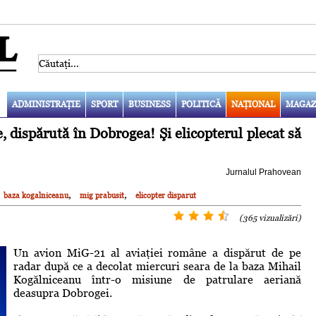
ADMINISTRAŢIE
SPORT
BUSINESS
POLITICĂ
NAŢIONAL
MAGAZ
ispărută în Dobrogea! Şi elicopterul plecat să
Jurnalul Prahovean
,
,
baza kogalniceanu
mig prabusit
elicopter disparut
(365 vizualizări)
Un avion MiG-21 al aviaţiei române a dispărut de pe
radar după ce a decolat miercuri seara de la baza Mihail
Kogălniceanu într-o misiune de patrulare aeriană
deasupra Dobrogei.