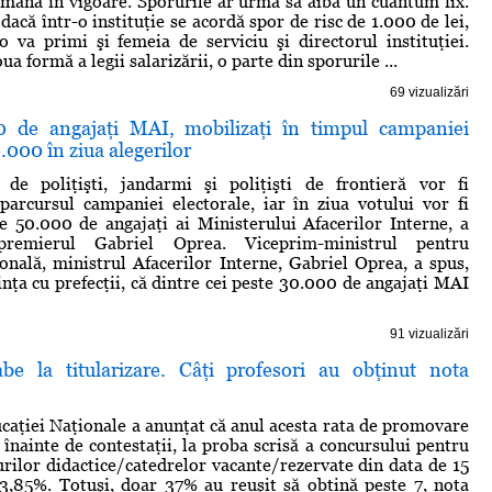
ămână în vigoare. Sporurile ar urma să aibă un cuantum fix.
acă într-o instituţie se acordă spor de risc de 1.000 de lei,
 va primi şi femeia de serviciu şi directorul instituţiei.
ua formă a legii salarizării, o parte din sporurile ...
69 vizualizări
0 de angajaţi MAI, mobilizaţi în timpul campaniei
.000 în ziua alegerilor
de poliţişti, jandarmi şi poliţişti de frontieră vor fi
parcursul campaniei electorale, iar în ziua votului vor fi
e 50.000 de angajaţi ai Ministerului Afacerilor Interne, a
epremierul Gabriel Oprea. Viceprim-ministrul pentru
ională, ministrul Afacerilor Interne, Gabriel Oprea, a spus,
inţa cu prefecţii, că dintre cei peste 30.000 de angajaţi MAI
91 vizualizări
abe la titularizare. Câţi profesori au obţinut nota
caţiei Naţionale a anunţat că anul acesta rata de promovare
 înainte de contestaţii, la proba scrisă a concursului pentru
rilor didactice/catedrelor vacante/rezervate din data de 15
73,85%. Totuşi, doar 37% au reuşit să obţină peste 7, nota