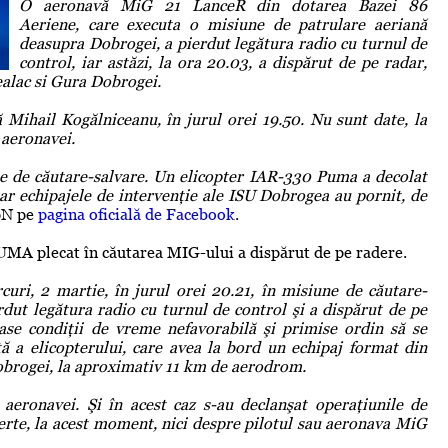
O aeronavă MiG 21 LanceR din dotarea Bazei 86
Aeriene, care executa o misiune de patrulare aeriană
deasupra Dobrogei, a pierdut legătura radio cu turnul de
control, iar astăzi, la ora 20.03, a dispărut de pe radar,
ealac si Gura Dobrogei.
Mihail Kogălniceanu, în jurul orei 19.50. Nu sunt date, la
 aeronavei.
le de căutare-salvare. Un elicopter IAR-330 Puma a decolat
iar echipajele de intervenţie ale ISU Dobrogea au pornit, de
pN pe
pagina oficială de Facebook
.
UMA plecat în căutarea MIG-ului a dispărut de pe radere.
uri, 2 martie, în jurul orei 20.21, în misiune de căutare-
dut legătura radio cu turnul de control şi a dispărut de pe
tase condiţii de vreme nefavorabilă şi primise ordin să se
tă a elicopterului, care avea la bord un echipaj format din
 Dobrogei, la aproximativ 11 km de aerodrom.
aeronavei. Şi în acest caz s-au declanşat operaţiunile de
certe, la acest moment, nici despre pilotul sau aeronava MiG