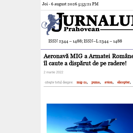
Joi - 6 august 2026
5:53:23 PM
ISSN 2344 – 1488; ISSN–L 2344 – 1488
Aeronavă MIG a Armatei Române, d
îl caute a dispărut de pe radere!
2 martie 2022
,
,
,
,
citeşte totul despre:
mig-21
puma
avion
elicopter