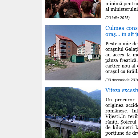
minimă pentru 
al ministerului
(20 iulie 2015)
Culmea const
oraş… în alt 
Peste o mie de 
oraşului Galaţi
au acces la me
pânza freatică
cartier nou al 
oraşul cu Brăil
(30 decembrie 201
Viteza excesi
Un procuror m
originea accid
românesc. In
Vijesti.În ter
răniţi. Şoferul
de kilometri 
porţiune de dru