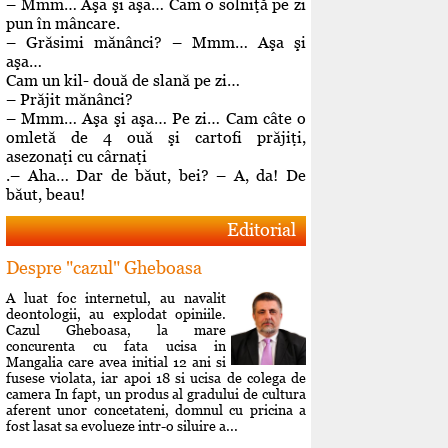
– Mmm… Aşa şi aşa… Cam o solniţă pe zi
pun în mâncare.
– Grăsimi mănânci? – Mmm… Aşa şi
aşa…
Cam un kil- două de slană pe zi…
– Prăjit mănânci?
– Mmm… Aşa şi aşa… Pe zi… Cam câte o
omletă de 4 ouă şi cartofi prăjiţi,
asezonaţi cu cârnaţi
.– Aha… Dar de băut, bei? – A, da! De
băut, beau!
Editorial
Despre "cazul" Gheboasa
A luat foc internetul, au navalit
deontologii, au explodat opiniile.
Cazul Gheboasa, la mare
concurenta cu fata ucisa in
Mangalia care avea initial 12 ani si
fusese violata, iar apoi 18 si ucisa de colega de
camera In fapt, un produs al gradului de cultura
aferent unor concetateni, domnul cu pricina a
fost lasat sa evolueze intr-o siluire a...