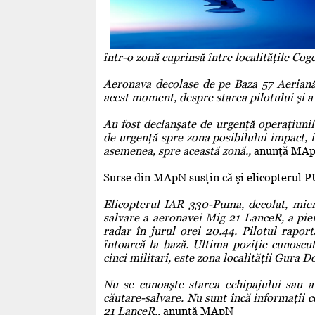
într-o zonă cuprinsă între localităţile Cog
Aeronava decolase de pe Baza 57 Aeriană 
acest moment, despre starea pilotului şi a
Au fost declanşate de urgenţă operaţiuni
de urgenţă spre zona posibilului impact, 
asemenea, spre această zonă.,
anunţă MA
Surse din MApN susţin că şi elicopterul P
Elicopterul IAR 330-Puma, decolat, mierc
salvare a aeronavei Mig 21 LanceR, a pier
radar în jurul orei 20.44. Pilotul rapor
întoarcă la bază. Ultima poziţie cunoscu
cinci militari, este zona localităţii Gura
Nu se cunoaşte starea echipajului sau a 
căutare-salvare. Nu sunt încă informaţii 
21 LanceR.,
anunţă MApN