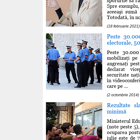
sporurile să r
Spre exemplu, d
aceeaşi sumă o
Totodată, în no
(18 februarie 2021)
Peste 30.00
electorale, 50
Peste 30.000 
mobilizaţi pe 
angrenaţi pest
declarat vic
securitate naţ
în videoconfer
care pe ...
(2 octombrie 2014)
Rezultate sl
minimă
Ministerul Edu
(note peste 5),
ocuparea postu
iulie este de 