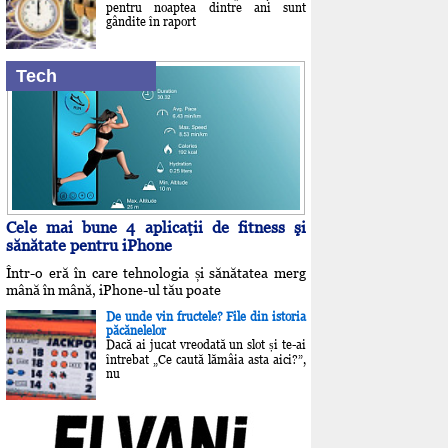
pentru noaptea dintre ani sunt
gândite în raport
Tech
Cele mai bune 4 aplicaţii de fitness şi
sănătate pentru iPhone
Într-o eră în care tehnologia și sănătatea merg
mână în mână, iPhone-ul tău poate
De unde vin fructele? File din istoria
păcănelelor
Dacă ai jucat vreodată un slot și te-ai
întrebat „Ce caută lămâia asta aici?”,
nu