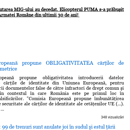
 căutarea MIG-ului au decedat. Elicopterul PUMA s-a prăbuşit
al Armatei Române din ultimii 30 de ani!
ropeană propune OBLIGATIVITATEA cărţilor de
ometrice
peană propune obligativitatea introducerii datelor
e cărţile de identitate din Uniunea Europeană, pentru
irii documentelor false de către infractori de drept comun şi
, în contextul în care România este pe primul loc în
alsificărilor. "Comisia Europeană propune îmbunătăţirea
securitate ale cărţilor de identitate ale cetăţenilor UE (...).
...
348 vizualizări
99 de trenuri sunt anulate joi în sudul şi estul ţării