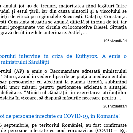
 anulat joi 99 de trenuri, majoritatea fiind legături între
sudul şi estul ţării, iar din cauza ninsorii şi a viscolului se
ricţii de viteză pe regionalele Bucureşti, Galaţi şi Constanţa.
şti-Constanţa situaţia se anunţă dificilă şi în ziua de joi, iar
enuri programate vor circula cu locomotive Diesel. Situaţia
gravă decât în zilele anterioare. Astfel, ...
195 vizualizări
porului intervine în criza de Euthyrox. A emis o
ministrului Sănătăţii
orului (AP) a emis o Recomandare adresată ministrului
u Tătaru, având în vedere lipsa de pe piaţă a medicamentului
ar persoanelor cu afecţiuni la glanda tiroidă, subliniind
ării unor măsuri pentru gestionarea eficientă a situaţiei
deficitare. “Ministrul Sănătăţii, în exercitarea atribuţiilor
gislaţia în vigoare, să dispună măsurile necesare pentru ...
201 vizualizări
noi de persoane infectate cu COVID-19, in Romania!
16 septembrie, pe teritoriul României, au fost confirmate
i de persoane infectate cu noul coronavirus (COVID – 19).