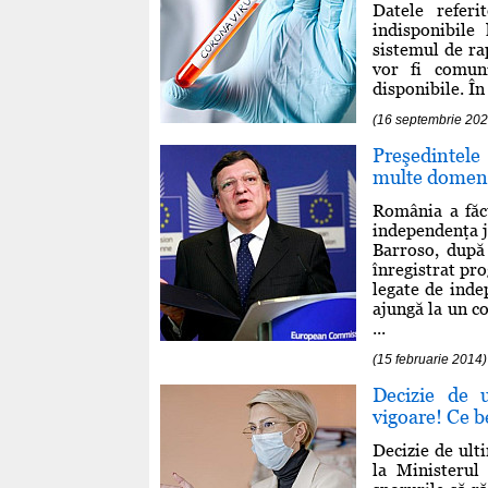
Datele referi
indisponibile
sistemul de rap
vor fi comun
disponibile. În
(16 septembrie 202
Preşedintele
multe domen
România a făc
independenţa j
Barroso, după
înregistrat pr
legate de inde
ajungă la un co
...
(15 februarie 2014)
Decizie de
vigoare! Ce be
Decizie de ult
la Ministerul 