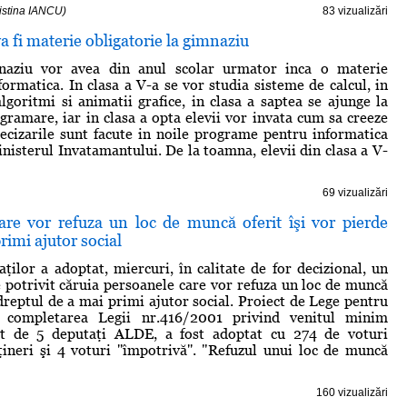
ristina IANCU)
83 vizualizări
a fi materie obligatorie la gimnaziu
naziu vor avea din anul scolar urmator inca o materie
formatica. In clasa a V-a se vor studia sisteme de calcul, in
algoritmi si animatii grafice, in clasa a saptea se ajunge la
gramare, iar in clasa a opta elevii vor invata cum sa creeze
ecizarile sunt facute in noile programe pentru informatica
nisterul Invatamantului. De la toamna, elevii din clasa a V-
69 vizualizări
are vor refuza un loc de muncă oferit îşi vor pierde
rimi ajutor social
ilor a adoptat, miercuri, în calitate de for decizional, un
e potrivit căruia persoanele care vor refuza un loc de muncă
 dreptul de a mai primi ajutor social. Proiect de Lege pentru
i completarea Legii nr.416/2001 privind venitul minim
ţat de 5 deputaţi ALDE, a fost adoptat cu 274 de voturi
bţineri şi 4 voturi ''împotrivă''. "Refuzul unui loc de muncă
160 vizualizări