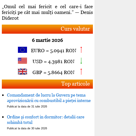
„Omul cel mai fericit e cel care-i face
fericiţi pe cât mai mulţi oameni.” — Denis
Diderot
Curs valutar
6 martie 2026
EURO = 5.0941 RON
USD = 4.3981 RON
GBP = 5.8664 RON
Top articole
Comandament de lucru la Guvern pe tema
aprovizionării cu combustibil a pieţei interne
Publicat la data de 31 iulie 2026
Ordine şi confort in dormitor: detalii care
schimbă totul
Publicat la data de 30 iulie 2026