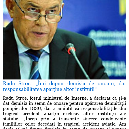
Radu Stroe: „Îmi depun demisia de onoare, dar
responsabilitatea aparţine altor instituţii“
Radu Stroe, fostul ministrul de Interne, a declarat că şi-a
dat demisia în semn de onoare pentru apărarea demnităţii
pompierilor IGSU, dar a amintit că responsabilităţile din
tragicul accident aparţin exclusiv altor instituţii ale
statului. „Încep prin a transmite sincere condoleanţe
familiilor celor decedaţi în tragicul accident aviatic. Am