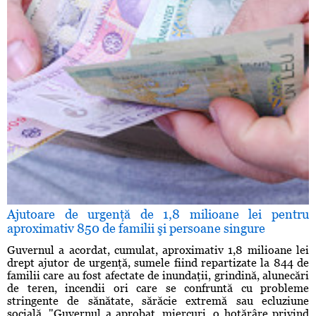
Ajutoare de urgenţă de 1,8 milioane lei pentru
aproximativ 850 de familii şi persoane singure
Guvernul a acordat, cumulat, aproximativ 1,8 milioane lei
drept ajutor de urgenţă, sumele fiind repartizate la 844 de
familii care au fost afectate de inundaţii, grindină, alunecări
de teren, incendii ori care se confruntă cu probleme
stringente de sănătate, sărăcie extremă sau ecluziune
socială. "Guvernul a aprobat, miercuri, o hotărâre privind