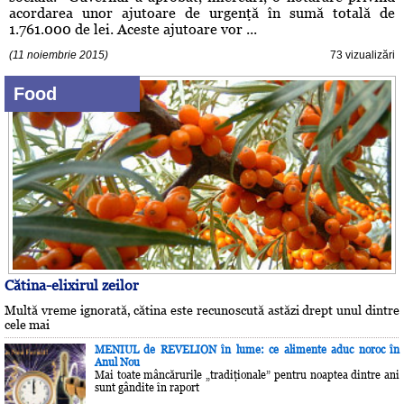
acordarea unor ajutoare de urgenţă în sumă totală de
1.761.000 de lei. Aceste ajutoare vor ...
(11 noiembrie 2015)
73 vizualizări
Food
Cătina-elixirul zeilor
Multă vreme ignorată, cătina este recunoscută astăzi drept unul dintre
cele mai
MENIUL de REVELION în lume: ce alimente aduc noroc în
Anul Nou
Mai toate mâncărurile „tradiţionale” pentru noaptea dintre ani
sunt gândite în raport