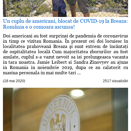
Un cuplu de americani, blocat de COVID-19 la Breaza:
România e o comoara ascunsa!
Doi americani au fost surprinsi de pandemia de coronavirus
in timp ce vizitau Romania. În prezent cei doi locuiesc în
localitatea prahoveană Breaza şi sunt extrem de încântaţi
de ospitalitatea locală Cum majoritatea zborurilor au fost
anulate, cuplul s-a vazut nevoit sa isi prelungeasca vacanta
in tara noastra. Jamie Leibert si Sandra Zinovyev au ajuns
in Romania in noiembrie 2019, dupa ce au calatorit cu
masina personala in mai multe tari ...
(18 mai 2020)
2517 vizualizări