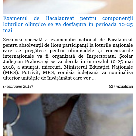
Examenul de Bacalaureat pentru componenţii
loturilor olimpice se va desfăşura în perioada 10-25
mai
Sesiunea specială a examenului naţional de Bacalaureat
pentru absolvenţii de liceu participanţi la loturile naţionale
care se pregătesc pentru olimpiadele şi concursurile
internaţionale va fi organizată de Inspectoratul Şcolar
Judeţean Prahova şi se va derula în intervalul 10-25 mai
2018, a anunţat, miercuri, Ministerul Educaţiei Naţionale
(MEN). Potrivit, MEN, comisia judeţeană va nominaliza
ulterior unităţile de învăţământ care vor ...
(7 februarie 2018)
527 vizualizări