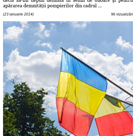
decis să-mi depun demisia în semn de onoare şi pentru
apărarea demnităţii pompierilor din cadrul ...
(23 ianuarie 2014)
96 vizualizări