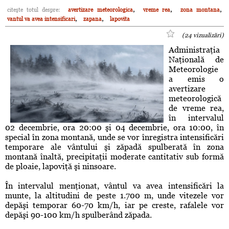
,
,
,
citeşte totul despre:
avertizare meteorologica
vreme rea
zona montana
,
,
vantul va avea intensificari
zapana
lapovita
(24 vizualizări)
Administraţia
Naţională de
Meteorologie
a emis o
avertizare
meteorologică
de vreme rea,
în intervalul
02 decembrie, ora 20:00 şi 04 decembrie, ora 10:00, în
special în zona montană, unde se vor înregistra intensificări
temporare ale vântului şi zăpadă spulberată în zona
montană înaltă, precipitaţii moderate cantitativ sub formă
de ploaie, lapoviţă şi ninsoare.
În intervalul menţionat, vântul va avea intensificări la
munte, la altitudini de peste 1.700 m, unde vitezele vor
depăşi temporar 60-70 km/h, iar pe creste, rafalele vor
depăşi 90-100 km/h spulberând zăpada.