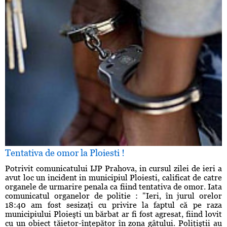
Tentativa de omor la Ploiesti !
Potrivit comunicatului IJP Prahova, in cursul zilei de ieri a
avut loc un incident in municipiul Ploiesti, calificat de catre
organele de urmarire penala ca fiind tentativa de omor. Iata
comunicatul organelor de politie : "Ieri, în jurul orelor
18:40 am fost sesizaţi cu privire la faptul că pe raza
municipiului Ploieşti un bărbat ar fi fost agresat, fiind lovit
cu un obiect tăietor-înţepător în zona gâtului. Poliţiştii au