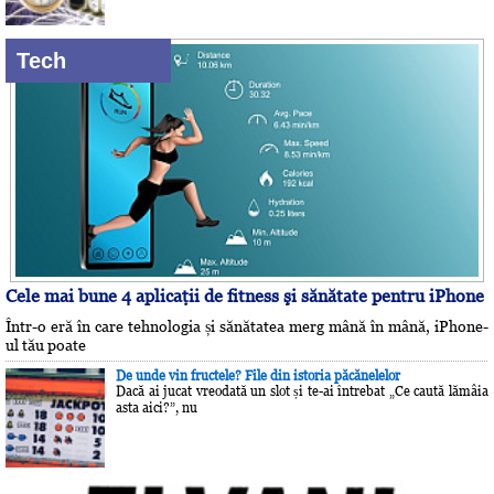
Tech
Cele mai bune 4 aplicaţii de fitness şi sănătate pentru iPhone
Într-o eră în care tehnologia și sănătatea merg mână în mână, iPhone-
ul tău poate
De unde vin fructele? File din istoria păcănelelor
Dacă ai jucat vreodată un slot și te-ai întrebat „Ce caută lămâia
asta aici?”, nu