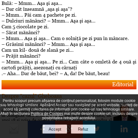
Bulă: – Mmm… Aşa şi aşa…
– Dar cât înseamnă „aşa şi aşa”?
– Mmm… Păi cam 4 pachete pe zi.
– Dulciuri mănânci? – Mmm… Aşa şi aşa…
Cam 5 ciocolate pe zi.
– Sărat mănânci?
– Mmm… Aşa şi aşa… Cam o solniţă pe zi pun în mâncare.
– Grăsimi mănânci? – Mmm… Aşa şi aşa…
Cam un kil- două de slană pe zi…
– Prăjit mănânci?
– Mmm… Aşa şi aşa… Pe zi… Cam câte o omletă de 4 ouă şi
cartofi prăjiţi, asezonaţi cu cârnaţi
.– Aha… Dar de băut, bei? – A, da! De băut, beau!
Editorial
Despre "cazul" Gheboasa
Pentru scopuri precum afișarea de conținut personalizat, folosim module cookie
A luat foc internetul, au navalit deontologii, au explodat
sau tehnologii similare. Apăsând Accept sau navigând pe acest website, sunteți de
acord să permiți colectarea de informații prin cookie-uri sau tehnologii similare.
opiniile. Cazul Gheboasa, la mare concurenta cu fata ucisa
Aflați în secțiunea
Politica de Cookies
mai multe despre cookie-uri, inclusiv despre
in Mangalia care avea initial 12 ani si fusese violata, iar
posibilitatea retragerii acordului.
apoi 18 si ucisa de colega de camera In fapt, un produs al
gradului de cultura aferent unor concetateni, domnul cu
pricina a fost lasat sa evolueze intr-o siluire a...