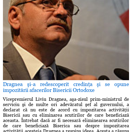
Dragnea şi-a redescoperit credinţa şi se opune
impozitării afacerilor Bisericii Ortodoxe
Vicepremierul Liviu Dragnea, aşa-zisul prim-ministrul de
serviciu şi de multe ori adevăratul şef al guvernului, a
declarat că nu este de acord cu impozitarea activităţii
Bisericii sau cu eliminarea scutirilor de care beneficiază
aceasta. Întrebat dacă ar fi necesară eliminearea scutirilor
de care beneficiază Biserica sau despre impozitarea
activităţii acesteia Dragnea a respins ideea. Acesta a răsuns