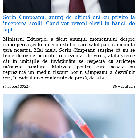
Sorin Cîmpeanu, anunţ de ultimă oră cu privire la
începerea şcolii. Când vor reveni elevii în bănci, de
fapt
Ministrul Educaţiei a făcut anunţul momentului despre
reînceperea şcolii, în contextul în care valul patru ameninţă
ţara noastră. Mai mult, Sorin Cîmpeanu susţine că nu se
teme deloc de pericolul reprezentat de virus, atâta vreme
cât în unităţile de învăţământ se respectă cu stricteţe
măsurile sanitare. Motivele pentru care şcoala nu
reprezintă un mediu riscant Sorin Cîmpeanu a dezvăluit
ieri, în cadrul unei conferinţe de presă, data la ...
(4 august 2021)
35 vizualizări