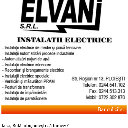
Bancul zilei
Ia zi, Bulă, obişnuieşti să fumezi?