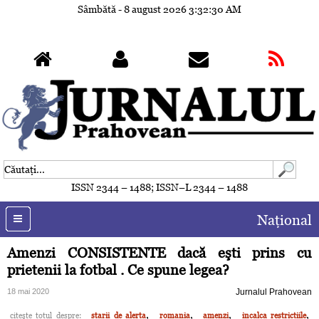
Sâmbătă - 8 august 2026
3:32:33 AM
ISSN 2344 – 1488; ISSN–L 2344 – 1488
Naţional
Amenzi CONSISTENTE dacă eşti prins cu
prietenii la fotbal . Ce spune legea?
18 mai 2020
Jurnalul Prahovean
,
,
,
,
citeşte totul despre:
starii de alerta
romania
amenzi
incalca restrictiile