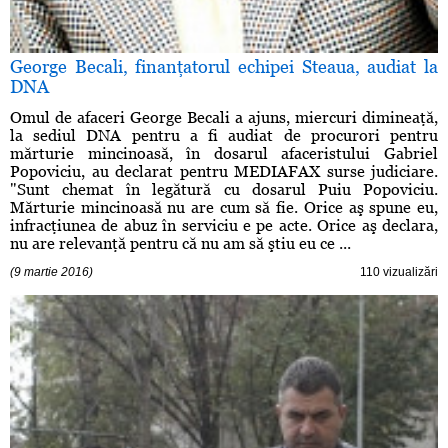
George Becali, finanţatorul echipei Steaua, audiat la
DNA
Omul de afaceri George Becali a ajuns, miercuri dimineaţă,
la sediul DNA pentru a fi audiat de procurori pentru
mărturie mincinoasă, în dosarul afaceristului Gabriel
Popoviciu, au declarat pentru MEDIAFAX surse judiciare.
"Sunt chemat în legătură cu dosarul Puiu Popoviciu.
Mărturie mincinoasă nu are cum să fie. Orice aş spune eu,
infracţiunea de abuz în serviciu e pe acte. Orice aş declara,
nu are relevanţă pentru că nu am să ştiu eu ce ...
(9 martie 2016)
110 vizualizări