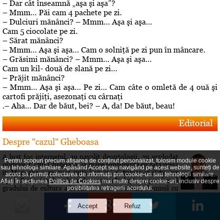
– Dar cât înseamnă „aşa şi aşa”?
– Mmm… Păi cam 4 pachete pe zi.
– Dulciuri mănânci? – Mmm… Aşa şi aşa…
Cam 5 ciocolate pe zi.
– Sărat mănânci?
– Mmm… Aşa şi aşa… Cam o solniţă pe zi pun în mâncare.
– Grăsimi mănânci? – Mmm… Aşa şi aşa…
Cam un kil- două de slană pe zi…
– Prăjit mănânci?
– Mmm… Aşa şi aşa… Pe zi… Cam câte o omletă de 4 ouă şi
cartofi prăjiţi, asezonaţi cu cârnaţi
.– Aha… Dar de băut, bei? – A, da! De băut, beau!
Editorial
Despre "cazul" Gheboasa
A luat foc internetul, au navalit deontologii, au explodat
Pentru scopuri precum afișarea de conținut personalizat, folosim module cookie
opiniile. Cazul Gheboasa, la mare concurenta cu fata ucisa
sau tehnologii similare. Apăsând Accept sau navigând pe acest website, sunteți de
in Mangalia care avea initial 12 ani si fusese violata, iar
acord să permiți colectarea de informații prin cookie-uri sau tehnologii similare.
apoi 18 si ucisa de colega de camera In fapt, un produs al
Aflați în secțiunea
Politica de Cookies
mai multe despre cookie-uri, inclusiv despre
gradului de cultura aferent unor concetateni, domnul cu
posibilitatea retragerii acordului.
pricina a fost lasat sa evolueze intr-o siluire a...
Roberta vs Volo! Game, set: Roberta! Partida încă se