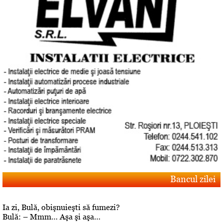
Bancul zilei
Ia zi, Bulă, obişnuieşti să fumezi?
Bulă: – Mmm… Aşa şi aşa…