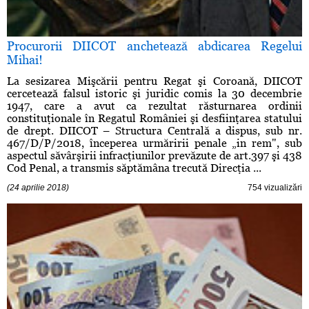
Procurorii DIICOT anchetează abdicarea Regelui
Mihai!
La sesizarea Mişcării pentru Regat şi Coroană, DIICOT
cercetează falsul istoric şi juridic comis la 30 decembrie
1947, care a avut ca rezultat răsturnarea ordinii
constituţionale în Regatul României şi desfiinţarea statului
de drept. DIICOT – Structura Centrală a dispus, sub nr.
467/D/P/2018, începerea urmăririi penale „in rem", sub
aspectul săvârşirii infracţiunilor prevăzute de art.397 şi 438
Cod Penal, a transmis săptămâna trecută Direcţia ...
(24 aprilie 2018)
754 vizualizări