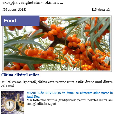
excepţia verighetelor-, blănuri, ...
(26 august 2013)
115 vizualizări
Food
Cătina-elixirul zeilor
Multă vreme ignorată, cătina este recunoscută astăzi drept unul dintre
cele mai
MENIUL de REVELION în lume: ce alimente aduc noroc în
Anul Nou
Mai toate mâncărurile „tradiţionale” pentru noaptea dintre ani
sunt gândite în raport