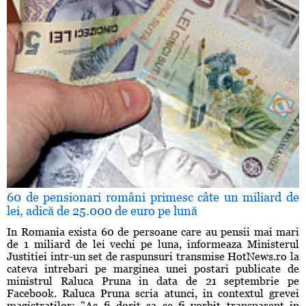
60 de pensionari români primesc câte un miliard de
lei, adică de 25.000 de euro pe lună
In Romania exista 60 de persoane care au pensii mai mari
de 1 miliard de lei vechi pe luna, informeaza Ministerul
Justitiei intr-un set de raspunsuri transmise HotNews.ro la
cateva intrebari pe marginea unei postari publicate de
ministrul Raluca Pruna in data de 21 septembrie pe
Facebook. Raluca Pruna scria atunci, in contextul grevei
magistratilor: "As fi dorit sa se fi vorbit transparent in