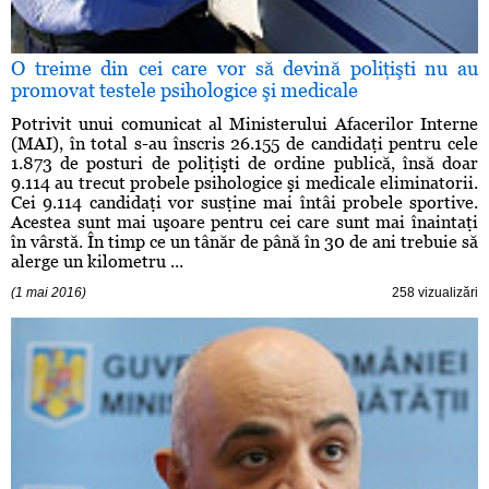
O treime din cei care vor să devină poliţişti nu au
promovat testele psihologice şi medicale
Potrivit unui comunicat al Ministerului Afacerilor Interne
(MAI), în total s-au înscris 26.155 de candidaţi pentru cele
1.873 de posturi de poliţişti de ordine publică, însă doar
9.114 au trecut probele psihologice şi medicale eliminatorii.
Cei 9.114 candidaţi vor susţine mai întâi probele sportive.
Acestea sunt mai uşoare pentru cei care sunt mai înaintaţi
în vârstă. În timp ce un tânăr de până în 30 de ani trebuie să
alerge un kilometru ...
(1 mai 2016)
258 vizualizări