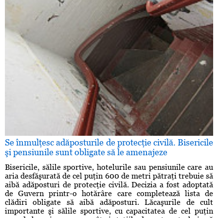
Se înmulţesc adăposturile de protecţie civilă. Bisericile
şi pensiunile sunt obligate să le amenajeze
Bisericile, sălile sportive, hotelurile sau pensiunile care au
aria desfăşurată de cel puţin 600 de metri pătraţi trebuie să
aibă adăposturi de protecţie civilă. Decizia a fost adoptată
de Guvern printr-o hotărâre care completează lista de
clădiri obligate să aibă adăposturi. Lăcaşurile de cult
importante şi sălile sportive, cu capacitatea de cel puţin