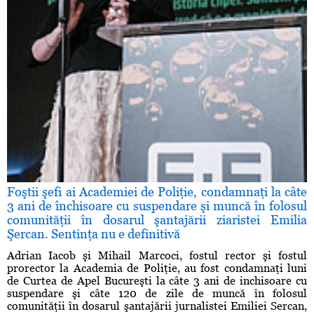
Foştii şefi ai Academiei de Poliţie, condamnaţi la câte
3 ani de închisoare cu suspendare şi muncă în folosul
comunităţii în dosarul şantajării ziaristei Emilia
Şercan. Sentinţa nu e definitivă
Adrian Iacob şi Mihail Marcoci, fostul rector şi fostul
prorector la Academia de Poliţie, au fost condamnaţi luni
de Curtea de Apel Bucureşti la câte 3 ani de inchisoare cu
suspendare şi câte 120 de zile de muncă în folosul
comunităţii în dosarul şantajării jurnalistei Emiliei Sercan,