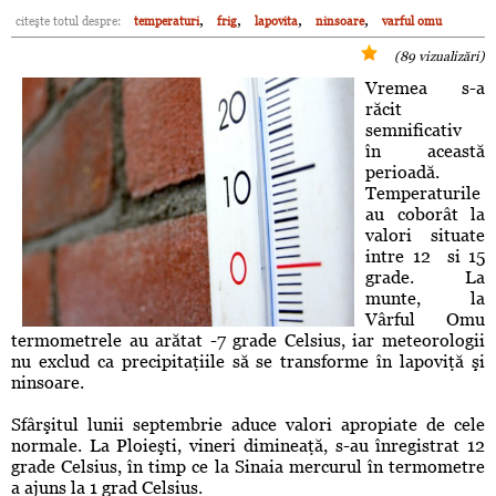
,
,
,
,
citeşte totul despre:
temperaturi
frig
lapovita
ninsoare
varful omu
(89 vizualizări)
Vremea s-a
răcit
semnificativ
în această
perioadă.
Temperaturile
au coborât la
valori situate
intre 12 si 15
grade. La
munte, la
Vârful Omu
termometrele au arătat -7 grade Celsius, iar meteorologii
nu exclud ca precipitaţiile să se transforme în lapoviţă şi
ninsoare.
Sfârşitul lunii septembrie aduce valori apropiate de cele
normale. La Ploieşti, vineri dimineaţă, s-au înregistrat 12
grade Celsius, în timp ce la Sinaia mercurul în termometre
a ajuns la 1 grad Celsius.