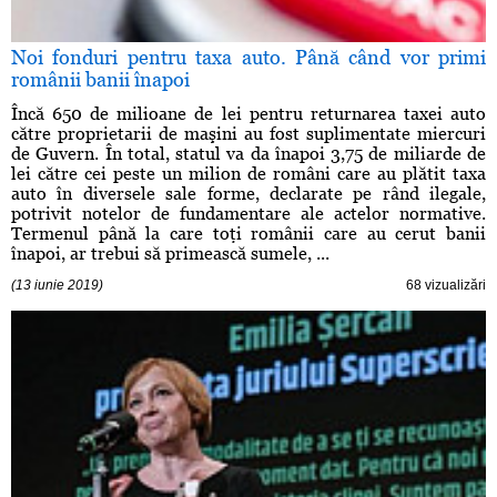
Noi fonduri pentru taxa auto. Până când vor primi
românii banii înapoi
Încă 650 de milioane de lei pentru returnarea taxei auto
către proprietarii de maşini au fost suplimentate miercuri
de Guvern. În total, statul va da înapoi 3,75 de miliarde de
lei către cei peste un milion de români care au plătit taxa
auto în diversele sale forme, declarate pe rând ilegale,
potrivit notelor de fundamentare ale actelor normative.
Termenul până la care toţi românii care au cerut banii
înapoi, ar trebui să primească sumele, ...
(13 iunie 2019)
68 vizualizări