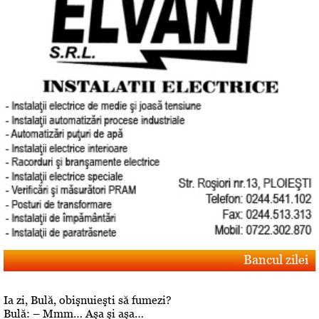
Bancul zilei
Ia zi, Bulă, obişnuieşti să fumezi?
Bulă: – Mmm… Aşa şi aşa…