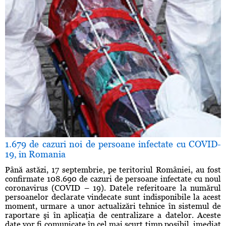
1.679 de cazuri noi de persoane infectate cu COVID-
19, in Romania
Până astăzi, 17 septembrie, pe teritoriul României, au fost
confirmate 108.690 de cazuri de persoane infectate cu noul
coronavirus (COVID – 19). Datele referitoare la numărul
persoanelor declarate vindecate sunt indisponibile la acest
moment, urmare a unor actualizări tehnice în sistemul de
raportare şi în aplicaţia de centralizare a datelor. Aceste
date vor fi comunicate în cel mai scurt timp posibil, imediat