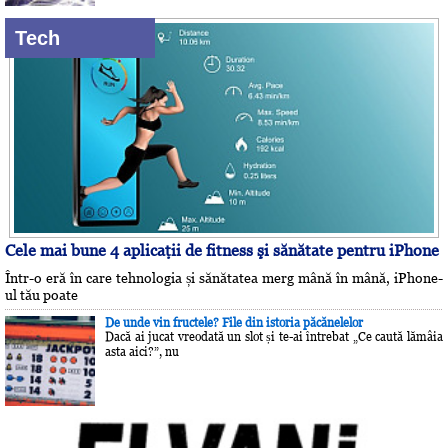
Tech
Cele mai bune 4 aplicaţii de fitness şi sănătate pentru iPhone
Într-o eră în care tehnologia și sănătatea merg mână în mână, iPhone-
ul tău poate
De unde vin fructele? File din istoria păcănelelor
Dacă ai jucat vreodată un slot și te-ai întrebat „Ce caută lămâia
asta aici?”, nu