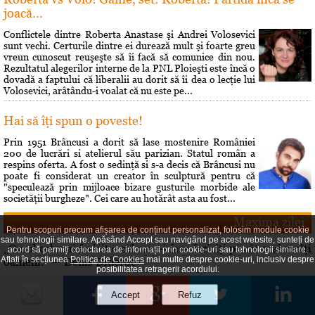
joacă...
Conflictele dintre Roberta Anastase şi Andrei Volosevici
sunt vechi. Certurile dintre ei durează mult şi foarte greu
vreun cunoscut reuşeşte să îi facă să comunice din nou.
Rezultatul alegerilor interne de la PNL Ploieşti este încă o
dovadă a faptului că liberalii au dorit să îi dea o lecţie lui
Volosevici, arâtându-i voalat că nu este pe...
Hai să îţi spun o poveste!
Prin 1951 Brâncusi a dorit să lase mostenire României
200 de lucrări si atelierul său parizian. Statul român a
respins oferta. A fost o sedinţă si s-a decis că Brâncusi nu
poate fi considerat un creator în sculptură pentru că
"speculează prin mijloace bizare gusturile morbide ale
societăţii burgheze". Cei care au hotărât asta au fost...
Maxima zilei
Pentru scopuri precum afișarea de conținut personalizat, folosim module cookie
sau tehnologii similare. Apăsând Accept sau navigând pe acest website, sunteți de
„Omul cel mai fericit e cel care-i face fericiţi pe cât mai mulţi
acord să permiți colectarea de informații prin cookie-uri sau tehnologii similare.
Aflați în secțiunea
Politica de Cookies
mai multe despre cookie-uri, inclusiv despre
oameni.” — Denis Diderot
posibilitatea retragerii acordului.
Curs valutar
6 martie 2026