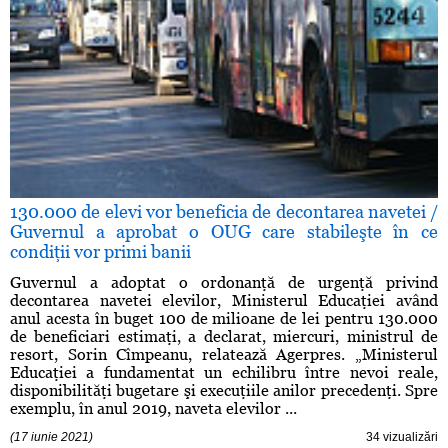
130.000 de elevi vor beneficia de decontarea navetei /
Guvernul a aprobat o OUG care stabileşte în ce
condiţii vor primi banii
Guvernul a adoptat o ordonanţă de urgenţă privind
decontarea navetei elevilor, Ministerul Educaţiei având
anul acesta în buget 100 de milioane de lei pentru 130.000
de beneficiari estimaţi, a declarat, miercuri, ministrul de
resort, Sorin Cîmpeanu, relatează Agerpres. „Ministerul
Educaţiei a fundamentat un echilibru între nevoi reale,
disponibilităţi bugetare şi execuţiile anilor precedenţi. Spre
exemplu, în anul 2019, naveta elevilor ...
(17 iunie 2021)
34 vizualizări