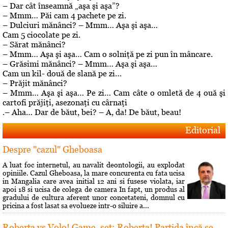
– Dar cât înseamnă „aşa şi aşa”?
– Mmm… Păi cam 4 pachete pe zi.
– Dulciuri mănânci? – Mmm… Aşa şi aşa…
Cam 5 ciocolate pe zi.
– Sărat mănânci?
– Mmm… Aşa şi aşa… Cam o solniţă pe zi pun în mâncare.
– Grăsimi mănânci? – Mmm… Aşa şi aşa…
Cam un kil- două de slană pe zi…
– Prăjit mănânci?
– Mmm… Aşa şi aşa… Pe zi… Cam câte o omletă de 4 ouă şi
cartofi prăjiţi, asezonaţi cu cârnaţi
.– Aha… Dar de băut, bei? – A, da! De băut, beau!
Editorial
Despre "cazul" Gheboasa
A luat foc internetul, au navalit deontologii, au explodat
opiniile. Cazul Gheboasa, la mare concurenta cu fata ucisa
in Mangalia care avea initial 12 ani si fusese violata, iar
apoi 18 si ucisa de colega de camera In fapt, un produs al
gradului de cultura aferent unor concetateni, domnul cu
pricina a fost lasat sa evolueze intr-o siluire a...
Roberta vs Volo! Game, set: Roberta! Partida încă se