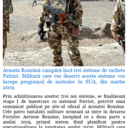
Armata Română cumpără încă trei sisteme de rachete
Patriot. Militarii care vor deservi aceste sisteme vor
începe programul de instruire în SUA, din martie
2019.
Prin achiziţionarea acestor trei noi sisteme, se finalizează
etapa I de înzestrare cu sistemul Patriot, potrivit unui
comunicat publicat pe site-ul oficial al Armatei Române.
Cele patru instalaţii militare urmează să intre în dotarea
Forţelor Aeriene Române, începând cu a doua parte a
anului 2019, primul sistem fiind planificat pentru
operaţionalizare la jumătatea anului 2020. Militarii care