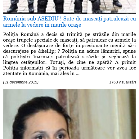
România sub ASEDIU ! Sute de mascaţi patrulează cu
armele la vedere în marile oraşe
Poliţia Română a decis să trimită pe străzile din marile
oraşe trupele speciale de mascaţi, să patruleze cu armele la
vedere. O desfăşurare de forţe impresionante menită să-i
descurajeze pe &hellip; ? Poliţia nu aduce lămuriri, spune
că poliţiştii înarmaţi patrulează străzile şi veghează la
linştea cetăţenilor. Totuşi, de cine ne apără? A primit
Poliţia informaţii că în perioada următoare vor avea loc
atentate în România, mai ales în ...
(31 decembrie 2015)
1763 vizualizări