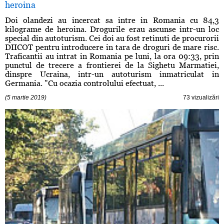
heroina
Doi olandezi au incercat sa intre in Romania cu 84,3
kilograme de heroina. Drogurile erau ascunse intr-un loc
special din autoturism. Cei doi au fost retinuti de procurorii
DIICOT pentru introducere in tara de droguri de mare risc.
Traficantii au intrat in Romania pe luni, la ora 09:33, prin
punctul de trecere a frontierei de la Sighetu Marmatiei,
dinspre Ucraina, intr-un autoturism inmatriculat in
Germania. "Cu ocazia controlului efectuat, ...
(5 martie 2019)
73 vizualizări