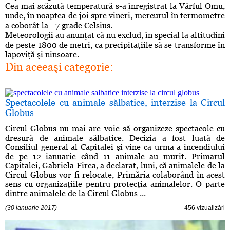
Cea mai scăzută temperatură s-a înregistrat la Vârful Omu,
unde, în noaptea de joi spre vineri, mercurul în termometre
a coborât la - 7 grade Celsius.
Meteorologii au anunţat că nu exclud, în special la altitudini
de peste 1800 de metri, ca precipitaţiile să se transforme în
lapoviţă şi ninsoare.
Din aceeaşi categorie:
Spectacolele cu animale sălbatice, interzise la Circul
Globus
Circul Globus nu mai are voie să organizeze spectacole cu
dresură de animale sălbatice. Decizia a fost luată de
Consiliul general al Capitalei şi vine ca urma a incendiului
de pe 12 ianuarie când 11 animale au murit. Primarul
Capitalei, Gabriela Firea, a declarat, luni, că animalele de la
Circul Globus vor fi relocate, Primăria colaborând în acest
sens cu organizaţiile pentru protecţia animalelor. O parte
dintre animalele de la Circul Globus ...
(30 ianuarie 2017)
456 vizualizări