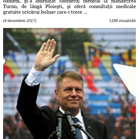
oameni, şi-a amenajat cabinetul medical la mânăstirea
Turnu, de lângă Ploieşti, şi oferă consultaţii medicale
gratuite oricărui bolnav care-i trece ...
(4 decembrie 2017)
1288 vizualizări