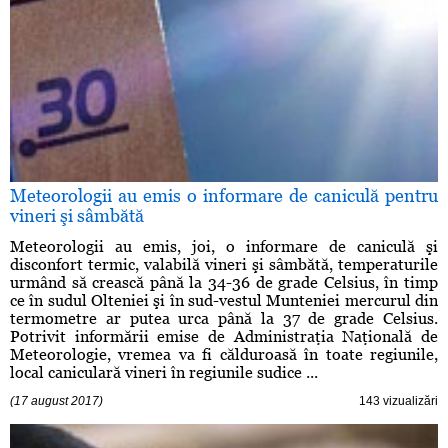
Meteorologii au emis o informare de caniculă pentru
vineri şi sâmbătă
Meteorologii au emis, joi, o informare de caniculă şi
disconfort termic, valabilă vineri şi sâmbătă, temperaturile
urmând să crească până la 34-36 de grade Celsius, în timp
ce în sudul Olteniei şi în sud-vestul Munteniei mercurul din
termometre ar putea urca până la 37 de grade Celsius.
Potrivit informării emise de Administraţia Naţională de
Meteorologie, vremea va fi călduroasă în toate regiunile,
local caniculară vineri în regiunile sudice ...
(17 august 2017)
143 vizualizări