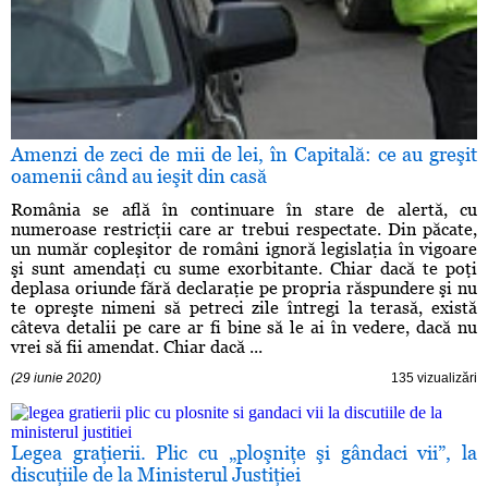
Amenzi de zeci de mii de lei, în Capitală: ce au greşit
oamenii când au ieşit din casă
România se află în continuare în stare de alertă, cu
numeroase restricţii care ar trebui respectate. Din păcate,
un număr copleşitor de români ignoră legislaţia în vigoare
şi sunt amendaţi cu sume exorbitante. Chiar dacă te poţi
deplasa oriunde fără declaraţie pe propria răspundere şi nu
te opreşte nimeni să petreci zile întregi la terasă, există
câteva detalii pe care ar fi bine să le ai în vedere, dacă nu
vrei să fii amendat. Chiar dacă ...
(29 iunie 2020)
135 vizualizări
Legea graţierii. Plic cu „ploşniţe şi gândaci vii”, la
discuţiile de la Ministerul Justiţiei