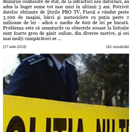
Bunurile confiscate de stat, de la infractori sau datornici, au
adus la buget sume tot mai mici în ultimii 3 ani. Potrivit
datelor obţinute de Ştirile PRO TV, Fiscul a vândut peste
3.200 de maşini, bărci şi motociclete cu puţin peste 2
milioane de lei - adică o medie de 600 de lei pe bucată.
Problema este că anunţurile cu obiectele scoase la licitaţie
sunt foarte greu de găsit online, din diverse motive, şi cei
mai mulţi cumpărători se ...
(17 iulie 2019)
181 vizualizări