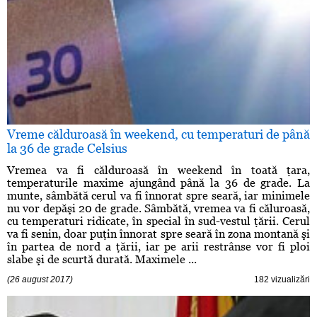
Vreme călduroasă în weekend, cu temperaturi de până
la 36 de grade Celsius
Vremea va fi călduroasă în weekend în toată ţara,
temperaturile maxime ajungând până la 36 de grade. La
munte, sâmbătă cerul va fi înnorat spre seară, iar minimele
nu vor depăşi 20 de grade. Sâmbătă, vremea va fi căluroasă,
cu temperaturi ridicate, în special în sud-vestul ţării. Cerul
va fi senin, doar puţin înnorat spre seară în zona montană şi
în partea de nord a ţării, iar pe arii restrânse vor fi ploi
slabe şi de scurtă durată. Maximele ...
(26 august 2017)
182 vizualizări