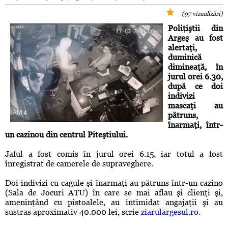
(97 vizualizări)
Poliţiştii din
Argeş au fost
alertaţi,
duminică
dimineaţă, în
jurul orei 6.30,
după ce doi
indivizi
mascaţi au
pătruns,
înarmaţi, într-
un cazinou din centrul Piteştiului.
Jaful a fost comis în jurul orei 6.15, iar totul a fost
înregistrat de camerele de supraveghere.
Doi indivizi cu cagule şi înarmaţi au pătruns într-un cazino
(Sala de Jocuri ATU) în care se mai aflau şi clienţi şi,
ameninţând cu pistoalele, au intimidat angajaţii şi au
sustras aproximativ 40.000 lei, scrie
ziarulargesul.ro.