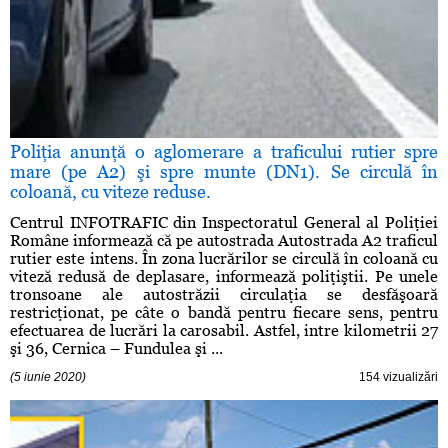
Poliţia anunţă o aglomerare a traficului rutier spre
mare (pe A2) şi spre munte (DN1). Se circulă în
coloană, cu viteze reduse.
Centrul INFOTRAFIC din Inspectoratul General al Poliţiei
Române informează că pe autostrada Autostrada A2 traficul
rutier este intens. În zona lucrărilor se circulă în coloană cu
viteză redusă de deplasare, informează poliţiştii. Pe unele
tronsoane ale autostrăzii circulaţia se desfăşoară
restricţionat, pe câte o bandă pentru fiecare sens, pentru
efectuarea de lucrări la carosabil. Astfel, intre kilometrii 27
şi 36, Cernica – Fundulea şi ...
(5 iunie 2020)
154 vizualizări