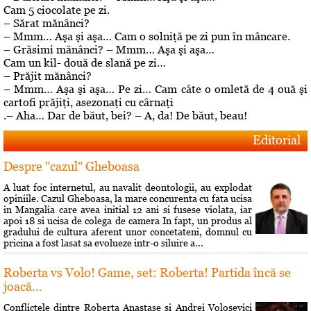
Cam 5 ciocolate pe zi.
– Sărat mănânci?
– Mmm… Aşa şi aşa… Cam o solniţă pe zi pun în mâncare.
– Grăsimi mănânci? – Mmm… Aşa şi aşa…
Cam un kil- două de slană pe zi…
– Prăjit mănânci?
– Mmm… Aşa şi aşa… Pe zi… Cam câte o omletă de 4 ouă şi
cartofi prăjiţi, asezonaţi cu cârnaţi
.– Aha… Dar de băut, bei? – A, da! De băut, beau!
Editorial
Despre "cazul" Gheboasa
A luat foc internetul, au navalit deontologii, au explodat
opiniile. Cazul Gheboasa, la mare concurenta cu fata ucisa
in Mangalia care avea initial 12 ani si fusese violata, iar
apoi 18 si ucisa de colega de camera In fapt, un produs al
gradului de cultura aferent unor concetateni, domnul cu
pricina a fost lasat sa evolueze intr-o siluire a...
Roberta vs Volo! Game, set: Roberta! Partida încă se
joacă...
Conflictele dintre Roberta Anastase şi Andrei Volosevici