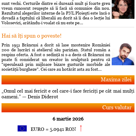
sunt vechi. Certurile dintre ei durează mult şi foarte greu
vreun cunoscut reuşeşte să îi facă să comunice din nou.
Rezultatul alegerilor interne de la PNL Ploieşti este încă o
dovadă a faptului că liberalii au dorit să îi dea o lecţie lui
Volosevici, arâtându-i voalat că nu este pe...
Hai să îţi spun o poveste!
Prin 1951 Brâncusi a dorit să lase mostenire României
200 de lucrări si atelierul său parizian. Statul român a
respins oferta. A fost o sedinţă si s-a decis că Brâncusi nu
poate fi considerat un creator în sculptură pentru că
"speculează prin mijloace bizare gusturile morbide ale
societăţii burgheze". Cei care au hotărât asta au fost...
Maxima zilei
„Omul cel mai fericit e cel care-i face fericiţi pe cât mai mulţi
oameni.” — Denis Diderot
Curs valutar
6 martie 2026
EURO = 5.0941 RON