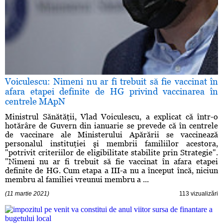
Voiculescu: Nimeni nu ar fi trebuit să fie vaccinat în
afara etapei definite de HG privind vaccinarea în
centrele MApN
Ministrul Sănătăţii, Vlad Voiculescu, a explicat că într-o
hotărâre de Guvern din ianuarie se prevede că în centrele
de vaccinare ale Ministerului Apărării se vaccinează
personalul instituţiei şi membrii familiilor acestora,
"potrivit criteriilor de eligibilitate stabilite prin Strategie".
"Nimeni nu ar fi trebuit să fie vaccinat în afara etapei
definite de HG. Cum etapa a III-a nu a început încă, niciun
membru al familiei vreunui membru a ...
(11 martie 2021)
113 vizualizări