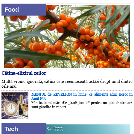
Food
Cătina-elixirul zeilor
Multă vreme ignorată, cătina este recunoscută astăzi drept unul dintre
cele mai
MENIUL de REVELION în lume: ce alimente aduc noroc în
Anul Nou
Mai toate mâncărurile „tradiţionale” pentru noaptea dintre ani
sunt gândite în raport
Tech