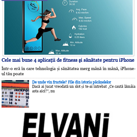
Cele mai bune 4 aplicaţii de fitness şi sănătate pentru iPhone
Într-o eră în care tehnologia și sănătatea merg mână în mână, iPhone-
ul tău poate
De unde vin fructele? File din istoria păcănelelor
Dacă ai jucat vreodată un slot și te-ai întrebat „Ce caută lămâia
asta aici?”, nu