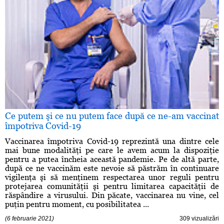
Ce putem şi ce nu putem face după ce ne-am vaccinat
împotriva Covid-19
Vaccinarea împotriva Covid-19 reprezintă una dintre cele
mai bune modalităţi pe care le avem acum la dispoziţie
pentru a putea încheia această pandemie. Pe de altă parte,
după ce ne vaccinăm este nevoie să păstrăm în continuare
vigilenţa şi să menţinem respectarea unor reguli pentru
protejarea comunităţii şi pentru limitarea capacităţii de
răspândire a virusului. Din păcate, vaccinarea nu vine, cel
puţin pentru moment, cu posibilitatea ...
(6 februarie 2021)
309 vizualizări