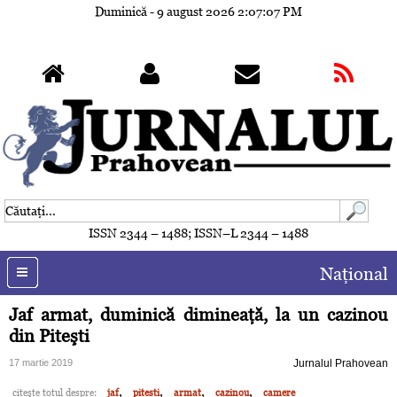
Duminică - 9 august 2026
2:07:09 PM
ISSN 2344 – 1488; ISSN–L 2344 – 1488
Naţional
Jaf armat, duminică dimineaţă, la un cazinou
din Piteşti
17 martie 2019
Jurnalul Prahovean
,
,
,
,
citeşte totul despre:
jaf
pitesti
armat
cazinou
camere