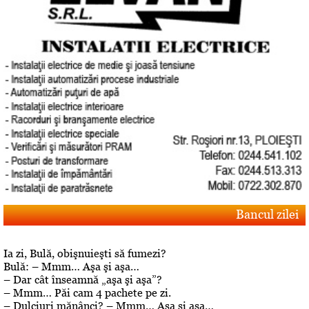
Bancul zilei
Ia zi, Bulă, obişnuieşti să fumezi?
Bulă: – Mmm… Aşa şi aşa…
– Dar cât înseamnă „aşa şi aşa”?
– Mmm… Păi cam 4 pachete pe zi.
– Dulciuri mănânci? – Mmm… Aşa şi aşa…