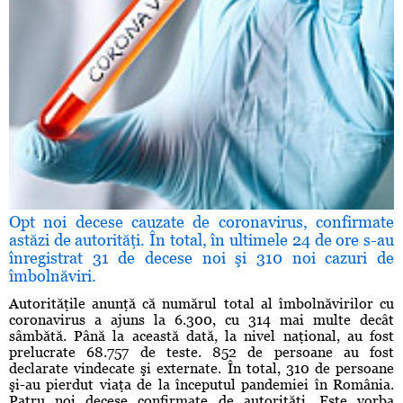
Opt noi decese cauzate de coronavirus, confirmate
astăzi de autorităţi. În total, în ultimele 24 de ore s-au
înregistrat 31 de decese noi şi 310 noi cazuri de
îmbolnăviri.
Autorităţile anunţă că numărul total al îmbolnăvirilor cu
coronavirus a ajuns la 6.300, cu 314 mai multe decât
sâmbătă. Până la această dată, la nivel naţional, au fost
prelucrate 68.757 de teste. 852 de persoane au fost
declarate vindecate şi externate. În total, 310 de persoane
şi-au pierdut viaţa de la începutul pandemiei în România.
Patru noi decese confirmate de autorităţi. Este vorba