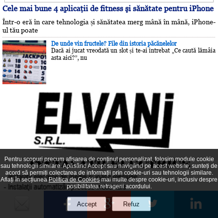
Cele mai bune 4 aplicaţii de fitness şi sănătate pentru iPhone
Într-o eră în care tehnologia și sănătatea merg mână în mână, iPhone-
ul tău poate
De unde vin fructele? File din istoria păcănelelor
Dacă ai jucat vreodată un slot și te-ai întrebat „Ce caută lămâia
asta aici?”, nu
Pentru scopuri precum afișarea de conținut personalizat, folosim module cookie
sau tehnologii similare. Apăsând Accept sau navigând pe acest website, sunteți de
acord să permiți colectarea de informații prin cookie-uri sau tehnologii similare.
Aflați în secțiunea
Politica de Cookies
mai multe despre cookie-uri, inclusiv despre
posibilitatea retragerii acordului.