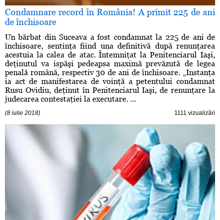
Condamnare record în România! A primit 225 de ani
de închisoare
Un bărbat din Suceava a fost condamnat la 225 de ani de
închisoare, sentinţa fiind una definitivă după renunţarea
acestuia la calea de atac. Întemniţat la Penitenciarul Iaşi,
deţinutul va ispăşi pedeapsa maximă prevăzută de legea
penală română, respectiv 30 de ani de închisoare. „Instanţa
ia act de manifestarea de voinţă a petentului condamnat
Rusu Ovidiu, deţinut în Penitenciarul Iaşi, de renunţare la
judecarea contestaţiei la executare. ...
(8 iulie 2018)
1111 vizualizări