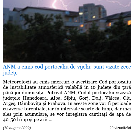
ANM a emis cod portocaliu de vijelii: sunt vizate zece
judeţe
Meteorologii au emis miercuri o avertizare Cod portocaliu
de instabilitate atmosferică valabilă în 10 judeţe din ţară
până joi dimineaţa. Potrivit ANM, Codul portocaliu vizează
judeţele Hunedoara, Alba, Sibiu, Gorj, Dolj, Vâlcea, Olt,
Argeş, Dâmboviţa şi Prahova. În aceste zone vor fi perioade
cu averse torenţiale, iar în intervale scurte de timp, dar mai
ales prin acumulare, se vor înregistra cantităţi de apă de
40-50 l/mp şi pe arii ...
(10 august 2022)
29 vizualizări