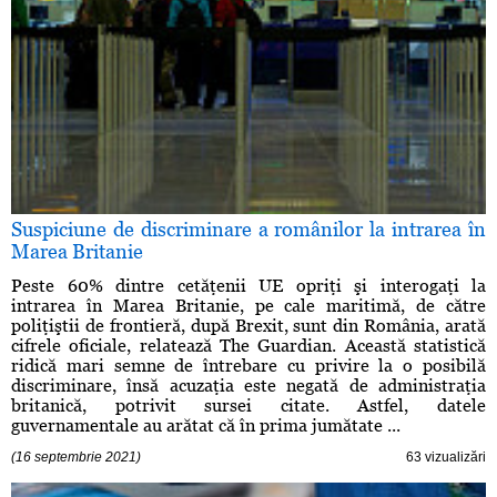
Suspiciune de discriminare a românilor la intrarea în
Marea Britanie
Peste 60% dintre cetăţenii UE opriţi şi interogaţi la
intrarea în Marea Britanie, pe cale maritimă, de către
poliţiştii de frontieră, după Brexit, sunt din România, arată
cifrele oficiale, relatează The Guardian. Această statistică
ridică mari semne de întrebare cu privire la o posibilă
discriminare, însă acuzaţia este negată de administraţia
britanică, potrivit sursei citate. Astfel, datele
guvernamentale au arătat că în prima jumătate ...
(16 septembrie 2021)
63 vizualizări