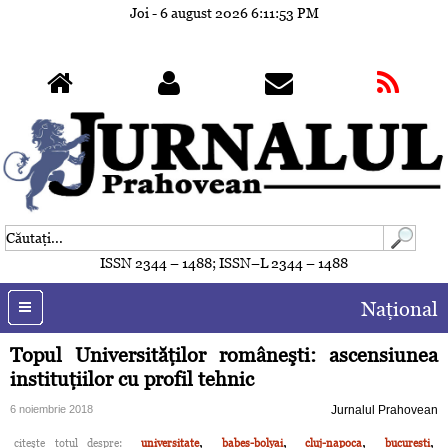
Joi - 6 august 2026
6:11:56 PM
ISSN 2344 – 1488; ISSN–L 2344 – 1488
Naţional
Topul Universităţilor româneşti: ascensiunea
instituţiilor cu profil tehnic
6 noiembrie 2018
Jurnalul Prahovean
,
,
,
,
citeşte totul despre:
universitate
babes-bolyai
cluj-napoca
bucuresti