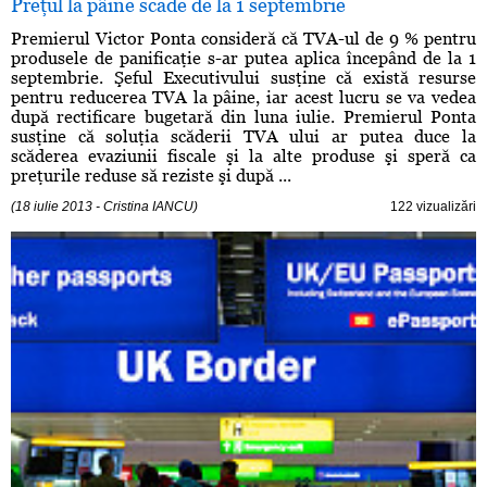
Preţul la pâine scade de la 1 septembrie
Premierul Victor Ponta consideră că TVA-ul de 9 % pentru
produsele de panificaţie s-ar putea aplica începând de la 1
septembrie. Şeful Executivului susţine că există resurse
pentru reducerea TVA la pâine, iar acest lucru se va vedea
după rectificare bugetară din luna iulie. Premierul Ponta
susţine că soluţia scăderii TVA ului ar putea duce la
scăderea evaziunii fiscale şi la alte produse şi speră ca
preţurile reduse să reziste şi după ...
(18 iulie 2013 - Cristina IANCU)
122 vizualizări