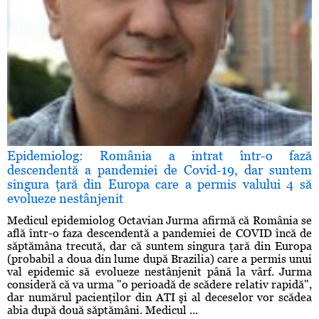
Epidemiolog: România a intrat într-o fază
descendentă a pandemiei de Covid-19, dar suntem
singura ţară din Europa care a permis valului 4 să
evolueze nestânjenit
Medicul epidemiolog Octavian Jurma afirmă că România se
află într-o faza descendentă a pandemiei de COVID încă de
săptămâna trecută, dar că suntem singura ţară din Europa
(probabil a doua din lume după Brazilia) care a permis unui
val epidemic să evolueze nestânjenit până la vârf. Jurma
consideră că va urma "o perioadă de scădere relativ rapidă",
dar numărul pacienţilor din ATI şi al deceselor vor scădea
abia după două săptămâni. Medicul ...