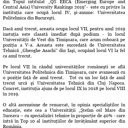
din Topul intitulat „QS EECA (Emerging Europe and
Central Asia) University Rankings 2019“- este cu privire la
instituţia care ocupă locul IV, şi-anume: Universitatea
Politehnica din Bucureşti.
Dacă anul trecut, aceasta ocupa locul VII, pentru anul 2019
instuţia este clasată imediat după podium - în locul
Universităţii de Vest din Timişoara, care acum coboară pe
poziţia a V-a. Aceasta este succedată de Universitatea
Tehnică „Gheoghe Asachi“ din Iaşi, ocupând locul VI la fel
ca anul trecut.
Pe locul VII în rândul universităţilor româneşti se află
Universitatea Politehnica din Timişoara, care avansează cu
o poziţie faţă de anul trecut. Tot cu un loc faţă de anul
trecut urcă şi Universitatea Tehnică din Cluj Napoca.
Concret, instituţia ajuns de pe locul IX în 2018 pe locul VIII
în 2019.
O altă ascensiune de remarcat, în opinia specialiştilor în
educaţie, este cea a Universităţii „Ştefan cel Mare din
Suceava – cu specializări tehnice în proporţie de 40% - care
intră în Top 10 al instituţiilor de învăţământ superior din
România.