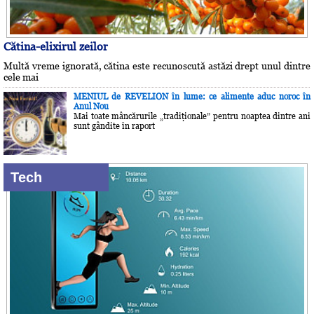
Cătina-elixirul zeilor
Multă vreme ignorată, cătina este recunoscută astăzi drept unul dintre
cele mai
MENIUL de REVELION în lume: ce alimente aduc noroc în
Anul Nou
Mai toate mâncărurile „tradiţionale” pentru noaptea dintre ani
sunt gândite în raport
Tech