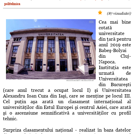
politehnica
(87 vizualizări)
Cea mai bine
cotată
universitate
din ţară pentru
anul 2019 este
Babeş-Bolyai
din Cluj-
Napoca.
Instituţia este
urmată de
Universitatea
din Bucureşti
(care anul trecut a ocupat locul I) şi Universitatea
Alexandru Ioan Cuza din Iaşi, care se menţine pe locul III.
Cel puţin aşa arată un clasament internaţional al
universităţilor din Estul Europei şi centrul Asiei, care arată
şi o ascensiune semnificativă a universităţilor cu profil
tehnic.
Surpriza clasamentului naţional - realizat în baza datelor