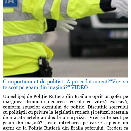
Comportament de politist! A procedat corect?"Vrei să
te scot pe geam din maşină?" VIDEO
Un echipaj de Poliţie Rutieră din Brăila a oprit un şofer pe
marginea drumului deoarece circula cu viteză excesivă,
conform spuselor agentului de poliţie. Discuţiile şoferului
cu poliţiştii cu privire la legislaţia rutieră şi refuzul acestuia
de a arăta actele au dus la o surpriză. „Vrei să te scot pe
geam din maşină?”, este întrebarea pe care i-a pus-o un
agent de la Poliţia Rutieră din Brăila şoferului. Credeti ca