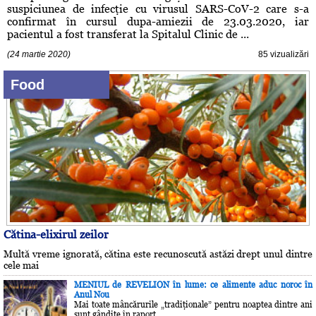
suspiciunea de infecţie cu virusul SARS-CoV-2 care s-a
confirmat în cursul dupa-amiezii de 23.03.2020, iar
pacientul a fost transferat la Spitalul Clinic de ...
(24 martie 2020)
85 vizualizări
Food
Cătina-elixirul zeilor
Multă vreme ignorată, cătina este recunoscută astăzi drept unul dintre
cele mai
MENIUL de REVELION în lume: ce alimente aduc noroc în
Anul Nou
Mai toate mâncărurile „tradiţionale” pentru noaptea dintre ani
sunt gândite în raport