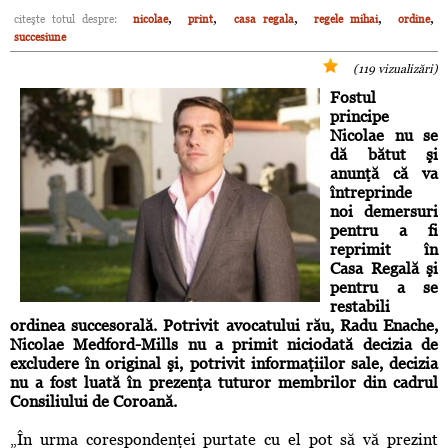
,
,
,
,
,
citeşte totul despre:
nicolae
print
casa regala
regele mihai
ordine
succesiune
(119 vizualizări)
Fostul
principe
Nicolae nu se
dă bătut şi
anunţă că va
întreprinde
noi demersuri
pentru a fi
reprimit în
Casa Regală şi
pentru a se
restabili
ordinea succesorală. Potrivit avocatului rău, Radu Enache,
Nicolae Medford-Mills nu a primit niciodată decizia de
excludere în original şi, potrivit informaţiilor sale, decizia
nu a fost luată în prezenţa tuturor membrilor din cadrul
Consiliului de Coroană.
„În urma corespondenţei purtate cu el pot să vă prezint