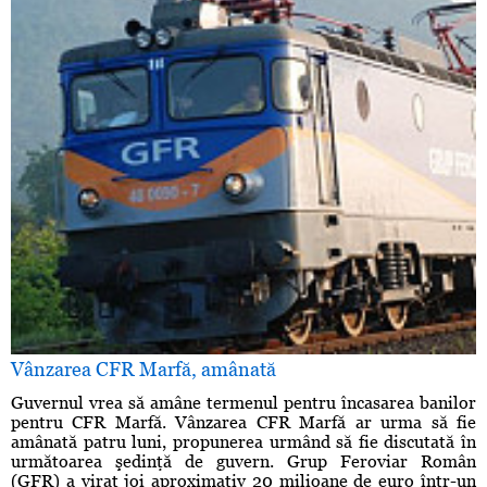
Vânzarea CFR Marfă, amânată
Guvernul vrea să amâne termenul pentru încasarea banilor
pentru CFR Marfă. Vânzarea CFR Marfă ar urma să fie
amânată patru luni, propunerea urmând să fie discutată în
următoarea şedinţă de guvern. Grup Feroviar Român
(GFR) a virat joi aproximativ 20 milioane de euro într-un