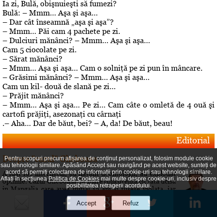
Ia zi, Bulă, obişnuieşti să fumezi?
Bulă: – Mmm… Aşa şi aşa…
– Dar cât înseamnă „aşa şi aşa”?
– Mmm… Păi cam 4 pachete pe zi.
– Dulciuri mănânci? – Mmm… Aşa şi aşa…
Cam 5 ciocolate pe zi.
– Sărat mănânci?
– Mmm… Aşa şi aşa… Cam o solniţă pe zi pun în mâncare.
– Grăsimi mănânci? – Mmm… Aşa şi aşa…
Cam un kil- două de slană pe zi…
– Prăjit mănânci?
– Mmm… Aşa şi aşa… Pe zi… Cam câte o omletă de 4 ouă şi
cartofi prăjiţi, asezonaţi cu cârnaţi
.– Aha… Dar de băut, bei? – A, da! De băut, beau!
Editorial
Despre "cazul" Gheboasa
Pentru scopuri precum afișarea de conținut personalizat, folosim module cookie
sau tehnologii similare. Apăsând Accept sau navigând pe acest website, sunteți de
acord să permiți colectarea de informații prin cookie-uri sau tehnologii similare.
A luat foc internetul, au navalit deontologii, au explodat
Aflați în secțiunea
Politica de Cookies
mai multe despre cookie-uri, inclusiv despre
opiniile. Cazul Gheboasa, la mare concurenta cu fata ucisa
posibilitatea retragerii acordului.
in Mangalia care avea initial 12 ani si fusese violata, iar
apoi 18 si ucisa de colega de camera In fapt, un produs al
gradului de cultura aferent unor concetateni, domnul cu
pricina a fost lasat sa evolueze intr-o siluire a...