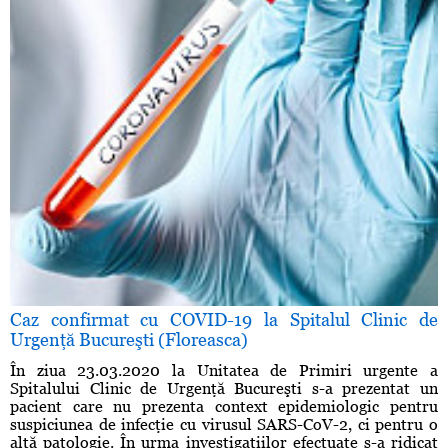
Caz confirmat cu COVID-19 la Spitalul Clinic de
Urgenţă Bucureşti (Floreasca)
În ziua 23.03.2020 la Unitatea de Primiri urgente a
Spitalului Clinic de Urgenţă Bucureşti s-a prezentat un
pacient care nu prezenta context epidemiologic pentru
suspiciunea de infecţie cu virusul SARS-CoV-2, ci pentru o
altă patologie. În urma investigaţiilor efectuate s-a ridicat