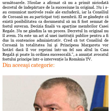
următoarele. Nicolae a afirmat că nu a primit niciodată
decretul de îndepărtare de la succesiune în original. Nu i s-
au comunicat motivele reale ale excluderii, iar la Consiliul
de Coroană nu au participat toţi membrii. El se gândeşte că
există posibilitatea ca documentul să nu fi fost semnat de
fostul suveran. Decizia finală va aparţine membrilor Casei
Regale. Nu ne gândim la un proces. Decretul în original nu
îl avem. Nu este un act al unei instituţii publice pentru a fi
dus în contencios administrativ. Cred că tot Consiliul de
Coroană în totalitatea lui şi Principesa Margareta vor
hotărî dacă îl vor reprimi într-un fel sau altul în Casa
Regală şi poate în ordinea succesorală.”, a anunţat avocatul
fostului principe într-o intervenţie la România TV.
Din aceeaşi categorie: