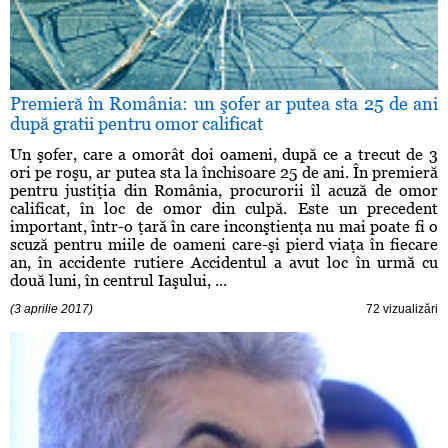
Premieră în România: un şofer ar putea sta 25 de ani
după gratii pentru omor calificat
Un şofer, care a omorât doi oameni, după ce a trecut de 3
ori pe roşu, ar putea sta la închisoare 25 de ani. În premieră
pentru justiţia din România, procurorii îl acuză de omor
calificat, în loc de omor din culpă. Este un precedent
important, într-o ţară în care inconştienţa nu mai poate fi o
scuză pentru miile de oameni care-şi pierd viaţa în fiecare
an, în accidente rutiere Accidentul a avut loc în urmă cu
două luni, în centrul Iaşului, ...
(3 aprilie 2017)
72 vizualizări