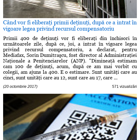
Când vor fi eliberaţi primii deţinuţi, după ce a intrat în
vigoare legea privind recursul compensatoriu
Primii 400 de deţinuţi vor fi eliberaţi din închisori în
următoarele zile, după ce, joi, a intrat în vigoare legea
privind recursul compensatoriu, a declarat, pentru
Mediafax, Sorin Dumitraşcu, fost director al Administraţiei
Naţionale a Penitenciarelor (ANP). "Dimineaţă estimam
cam 100 de deţinuţi, acum, după ce am mai vorbit cu
colegii, am ajuns la 400. E o estimare. Sunt unităţi care au
cinci, sunt unităţi care au 12, sunt care au 17, care ...
(20 octombrie 2017)
571 vizualizări