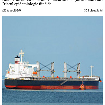
”riscul epidemiologic fiind de ...
(22 iulie 2020)
363 vizualizări