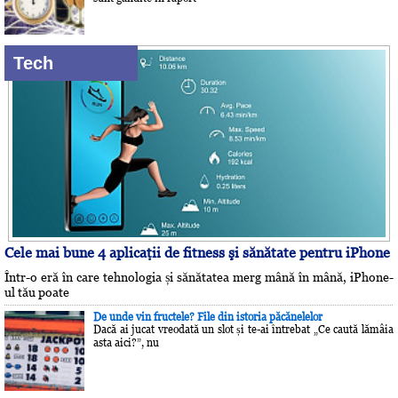
Tech
Cele mai bune 4 aplicaţii de fitness şi sănătate pentru iPhone
Într-o eră în care tehnologia și sănătatea merg mână în mână, iPhone-
ul tău poate
De unde vin fructele? File din istoria păcănelelor
Dacă ai jucat vreodată un slot și te-ai întrebat „Ce caută lămâia
asta aici?”, nu