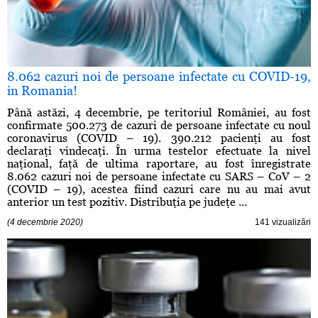
8.062 cazuri noi de persoane infectate cu COVID-19,
in Romania!
Până astăzi, 4 decembrie, pe teritoriul României, au fost
confirmate 500.273 de cazuri de persoane infectate cu noul
coronavirus (COVID – 19). 390.212 pacienţi au fost
declaraţi vindecaţi. În urma testelor efectuate la nivel
naţional, faţă de ultima raportare, au fost înregistrate
8.062 cazuri noi de persoane infectate cu SARS – CoV – 2
(COVID – 19), acestea fiind cazuri care nu au mai avut
anterior un test pozitiv. Distribuţia pe judeţe ...
(4 decembrie 2020)
141 vizualizări