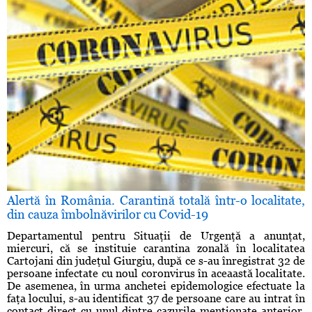
Alertă în România. Carantină totală într-o localitate,
din cauza îmbolnăvirilor cu Covid-19
Departamentul pentru Situaţii de Urgenţă a anunţat,
miercuri, că se instituie carantina zonală în localitatea
Cartojani din judeţul Giurgiu, după ce s-au înregistrat 32 de
persoane infectate cu noul coronvirus în aceaastă localitate.
De asemenea, în urma anchetei epidemologice efectuate la
faţa locului, s-au identificat 37 de persoane care au intrat în
contact direct cu unul dintre cazurile menţionate anterior,