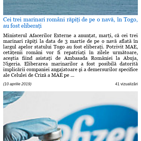
Cei trei marinari români răpiţi de pe o navă, în Togo,
au fost eliberaţi
Ministerul Afacerilor Externe a anunţat, marţi, că cei trei
marinari răpiţi la data de 3 martie de pe o navă aflată în
largul apelor statului Togo au fost eliberaţi. Potrivit MAE,
cetăţenii români vor fi repatriaţi în zilele următoare,
aceştia fiind asistaţi de Ambasada României la Abuja,
Nigeria. Eliberarea marinarilor a fost posibilă datorită
implicării companiei angajatoare şi a demersurilor specifice
ale Celulei de Criză a MAE pe ...
(10 aprilie 2019)
41 vizualizări