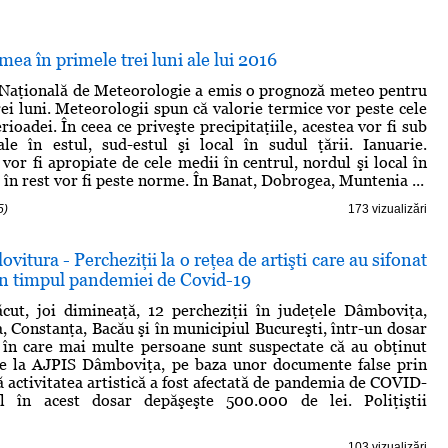
mea în primele trei luni ale lui 2016
 Naţională de Meteorologie a emis o prognoză meteo pentru
ei luni. Meteorologii spun că valorie termice vor peste cele
ioadei. În ceea ce priveşte precipitaţiile, acestea vor fi sub
le în estul, sud-estul şi local în sudul ţării. Ianuarie.
vor fi apropiate de cele medii în centrul, nordul şi local în
ar în rest vor fi peste norme. În Banat, Dobrogea, Muntenia ...
5)
173 vizualizări
 lovitura - Percheziţii la o reţea de artişti care au sifonat
în timpul pandemiei de Covid-19
făcut, joi dimineaţă, 12 percheziţii în judeţele Dâmboviţa,
, Constanţa, Bacău şi în municipiul Bucureşti, într-un dosar
 în care mai multe persoane sunt suspectate că au obţinut
de la AJPIS Dâmboviţa, pe baza unor documente false prin
ă activitatea artistică a fost afectată de pandemia de COVID-
ul în acest dosar depăşeşte 500.000 de lei. Poliţiştii
103 vizualizări