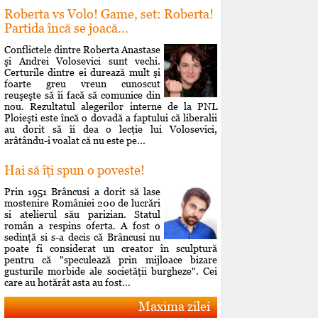
Roberta vs Volo! Game, set: Roberta!
Partida încă se joacă...
Conflictele dintre Roberta Anastase
şi Andrei Volosevici sunt vechi.
Certurile dintre ei durează mult şi
foarte greu vreun cunoscut
reuşeşte să îi facă să comunice din
nou. Rezultatul alegerilor interne de la PNL
Ploieşti este încă o dovadă a faptului că liberalii
au dorit să îi dea o lecţie lui Volosevici,
arâtându-i voalat că nu este pe...
Hai să îţi spun o poveste!
Prin 1951 Brâncusi a dorit să lase
mostenire României 200 de lucrări
si atelierul său parizian. Statul
român a respins oferta. A fost o
sedinţă si s-a decis că Brâncusi nu
poate fi considerat un creator în sculptură
pentru că "speculează prin mijloace bizare
gusturile morbide ale societăţii burgheze". Cei
care au hotărât asta au fost...
Maxima zilei