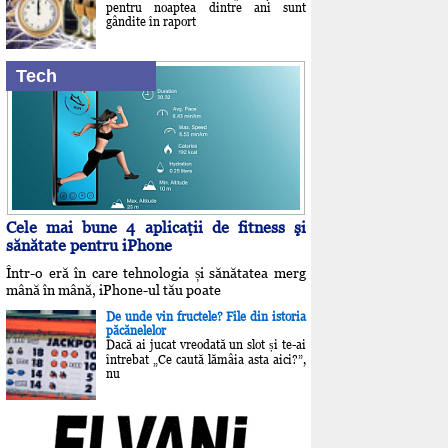
pentru noaptea dintre ani sunt
gândite în raport
Tech
Cele mai bune 4 aplicaţii de fitness şi
sănătate pentru iPhone
Într-o eră în care tehnologia și sănătatea merg
mână în mână, iPhone-ul tău poate
De unde vin fructele? File din istoria
păcănelelor
Dacă ai jucat vreodată un slot și te-ai
întrebat „Ce caută lămâia asta aici?”,
nu