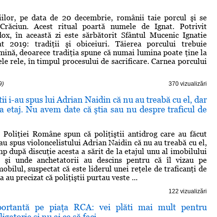
ţiilor, pe data de 20 decembrie, românii taie porcul şi se
Crăciun. Acest ritual poartă numele de Ignat. Potrivit
ox, în această zi este sărbătorit Sfântul Mucenic Ignatie
at 2019: tradiţii şi obiceiuri. Tăierea porcului trebuie
umină, deoarece tradiţia spune că numai lumina poate ţine la
ele rele, în timpul procesului de sacrificare. Carnea porcului
9)
370 vizualizări
ii i-au spus lui Adrian Naidin că nu au treabă cu el, dar
 la etaj. Nu avem date că ştia sau nu despre traficul de
 Poliţiei Române spun că poliţiştii antidrog care au făcut
-au spus violoncelistului Adrian Naidin că nu au treabă cu el,
mp după discuţie acesta a sărit de la etajul unu al imobilului
a şi unde anchetatorii au descins pentru că îl vizau pe
obilul, suspectat că este liderul unei reţele de traficanţi de
 au precizat că poliţiştii purtau veste ...
122 vizualizări
portantă pe piaţa RCA: vei plăti mai mult pentru
igatorie şi nu ai ce să faci