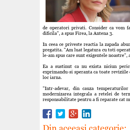
de operatori privati. Consider ca vom fa
dificila", a spus Firea, la Antena 3.
In ceea ce priveste reactia la zapada abun
pregatita. "Am luat legatura cu toti operat
le-am spus care sunt exigentele noastre", a
Ea a sustinut ca nu exista niciun peric
exprimandu-si speranta ca toate reviziile c
loc iarna.
"Intr-adevar, din cauza temperaturilor
modernizarea integrala a retelei de term
responsabilitate pentru a fi reparate cat m
Din aceeaşi categorie: