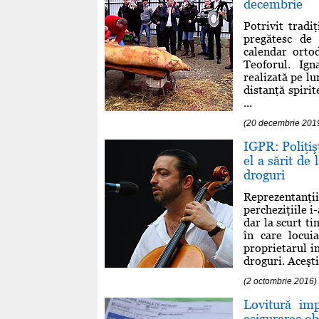
decembrie
Potrivit tradi
pregătesc de 
calendar ortod
Teoforul. Ign
realizată pe l
distanţă spirit
...
(20 decembrie 201
IGPR: Poliţişt
el a sărit de
droguri
Reprezentanţii
percheziţiile i
dar la scurt ti
în care locui
proprietarul im
droguri. Aceştia
(2 octombrie 2016)
Lovitură im
asigurarea obl