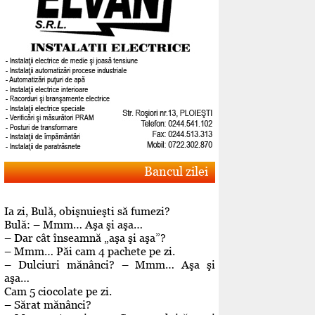
Bancul zilei
Ia zi, Bulă, obişnuieşti să fumezi?
Bulă: – Mmm… Aşa şi aşa…
– Dar cât înseamnă „aşa şi aşa”?
– Mmm… Păi cam 4 pachete pe zi.
– Dulciuri mănânci? – Mmm… Aşa şi
aşa…
Cam 5 ciocolate pe zi.
– Sărat mănânci?