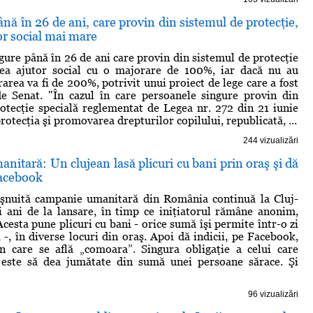
nă în 26 de ani, care provin din sistemul de protecţie,
or social mai mare
gure până în 26 de ani care provin din sistemul de protecţie
vea ajutor social cu o majorare de 100%, iar dacă nu au
area va fi de 200%, potrivit unui proiect de lege care a fost
de Senat. "În cazul în care persoanele singure provin din
otecţie specială reglementat de Legea nr. 272 din 21 iunie
otecţia şi promovarea drepturilor copilului, republicată, ...
244 vizualizări
itară: Un clujean lasă plicuri cu bani prin oraş şi dă
Facebook
şnuită campanie umanitară din România continuă la Cluj-
i ani de la lansare, în timp ce iniţiatorul rămâne anonim,
Acesta pune plicuri cu bani - orice sumă îşi permite într-o zi
 -, în diverse locuri din oraş. Apoi dă indicii, pe Facebook,
în care se află „comoara”. Singura obligaţie a celui care
l este să dea jumătate din sumă unei persoane sărace. Şi
96 vizualizări