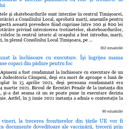
lui
tele şi skateboardurile sunt interzise în centrul Timişoarei,
otărâri a Consiliului Local, aprobată marţi, amenzile pentru
spectă această prevedere fiind cuprinse între 200 şi 800 lei
otărâre privind interzicerea trotinetelor, skateboardurilor,
 rolelor în centrul istoric al oraşului a fost introdus, marţi,
i, în plenul Consiliului Local Timişoara, pe ...
302 vizualizări
nat la închisoare cu executare. Îşi îngrijea mama
iase copaci din pădure pentru foc
Apuseni a fost condamnat la închisoare cu executare de un
a Judecătoria Câmpeni, deşi era mort de aproape o lună de
âmplat în 15 aprilie 2021, deşi persoana condamnată era
4 martie 2021. Biroul de Eecutări Penale de la instanţa din
, şi-a dat seama că nu se poate pune în executare decizia
nie. Astfel, în 3 iunie 2021 instanţa a admis o contestaţie la
90 vizualizări
vineri, la trecerea frontierelor din ţările UE vor fi
a documente doveditoare ale vaccinării, trecerii prin