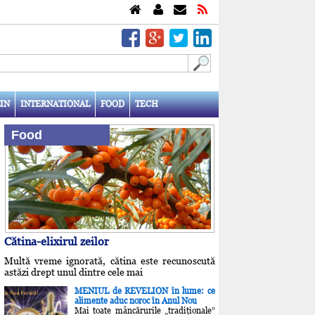
IN
INTERNATIONAL
FOOD
TECH
Food
Cătina-elixirul zeilor
Multă vreme ignorată, cătina este recunoscută
astăzi drept unul dintre cele mai
MENIUL de REVELION în lume: ce
alimente aduc noroc în Anul Nou
Mai toate mâncărurile „tradiţionale”