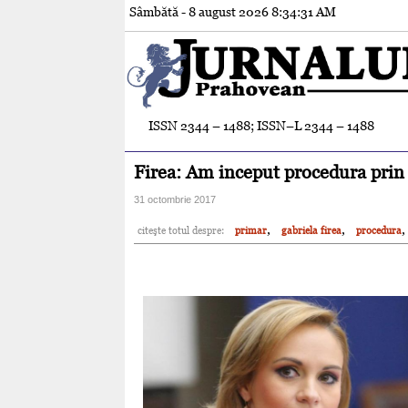
Sâmbătă - 8 august 2026
8:34:32 AM
ISSN 2344 – 1488; ISSN–L 2344 – 1488
Firea: Am inceput procedura prin 
31 octombrie 2017
,
,
,
citeşte totul despre:
primar
gabriela firea
procedura