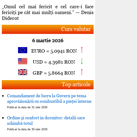
„Omul cel mai fericit e cel care-i face
fericiţi pe cât mai mulţi oameni.” — Denis
Diderot
Curs valutar
6 martie 2026
EURO = 5.0941 RON
USD = 4.3981 RON
GBP = 5.8664 RON
Top articole
Comandament de lucru la Guvern pe tema
aprovizionării cu combustibil a pieţei interne
Publicat la data de 31 iulie 2026
Ordine şi confort in dormitor: detalii care
schimbă totul
Publicat la data de 30 iulie 2026