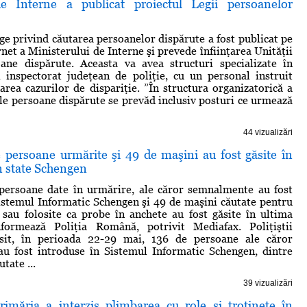
de Interne a publicat proiectul Legii persoanelor
ege privind căutarea persoanelor dispărute a fost publicat pe
net a Ministerului de Interne şi prevede înfiinţarea Unităţii
oane dispărute. Aceasta va avea structuri specializate în
i inspectorat judeţean de poliţie, cu un personal instruit
area cazurilor de dispariţie. ”În structura organizatorică a
ale persoane dispărute se prevăd inclusiv posturi ce urmează
44 vizualizări
 persoane urmărite şi 49 de maşini au fost găsite în
n state Schengen
persoane date în urmărire, ale căror semnalmente au fost
istemul Informatic Schengen şi 49 de maşini căutate pentru
e sau folosite ca probe în anchete au fost găsite în ultima
formează Poliţia Română, potrivit Mediafax. Poliţiştii
sit, în perioada 22-29 mai, 136 de persoane ale căror
u fost introduse în Sistemul Informatic Schengen, dintre
tate ...
39 vizualizări
rimăria a interzis plimbarea cu role şi trotinete în