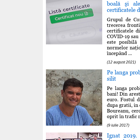
boală şi al
certificatele d
Grupul de Com
trecerea front
certificatele 
COVID-19 sau r
este posibilă 
normelor naţio
începând ...
(12 august 2021)
Pe langa prob
silit
Pe langa prob
bani! Din arest
euro. Fostul d
dupa gratii, in
Boureanu, cerc
oprit în trafic 
(9 iulie 2017)
Ignat 2019. 