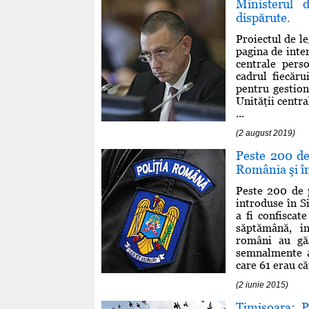
Ministerul 
dispărute.
Proiectul de l
pagina de inter
centrale pers
cadrul fiecăru
pentru gestion
Unităţii centr
...
(2 august 2019)
Peste 200 de
România şi î
Peste 200 de 
introduse în S
a fi confiscat
săptămână, in
români au gă
semnalmente a
care 61 erau cău
(2 iunie 2015)
Timişoara: P