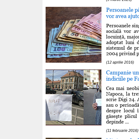
Persoanele pâ
vor avea ajut
Persoanele sin
socială vor a
locuinţă, major
adoptat luni 
sistemul de pr
2004 privind pr
(12 aprilie 2016)
Campanie uman
indiciile pe 
Cea mai neobi
Napoca, la tre
scrie Digi 24. 
sau o perioadă
despre locul 
găseşte plicu
depinde ...
(11 februarie 2016)