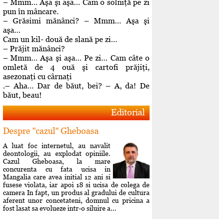
– Mmm… Aşa şi aşa… Cam o solniţă pe zi
pun în mâncare.
– Grăsimi mănânci? – Mmm… Aşa şi
aşa…
Cam un kil- două de slană pe zi…
– Prăjit mănânci?
– Mmm… Aşa şi aşa… Pe zi… Cam câte o
omletă de 4 ouă şi cartofi prăjiţi,
asezonaţi cu cârnaţi
.– Aha… Dar de băut, bei? – A, da! De
băut, beau!
Editorial
Despre "cazul" Gheboasa
A luat foc internetul, au navalit
deontologii, au explodat opiniile.
Cazul Gheboasa, la mare
concurenta cu fata ucisa in
Mangalia care avea initial 12 ani si
fusese violata, iar apoi 18 si ucisa de colega de
camera In fapt, un produs al gradului de cultura
aferent unor concetateni, domnul cu pricina a
fost lasat sa evolueze intr-o siluire a...