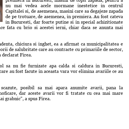
premiera in Bucuresti, masini de topit zapada, pentru a
nu mai vedea acele mormane inestetice in centrul
Capitalei si, de asemenea, masini care sa degajeze zapada
de pe trotuare, de asemenea, in premiera. Au fost cateva
in Bucuresti, dar foarte putine si in special achizitionate
ce fata cu brio si acestei ierni, chiar daca se anunta mai
denta, chiciura si inghet, ea a afirmat ca municipalitatea e
orii de salubritate care au contracte cu primariile de sector,
 declarat Firea.
ol sa nu fie furnizate apa calda si caldura in Bucuresti,
are au fost facute in aceasta vara vor elimina avariile ce au
 scazute, posibil sa mai apara anumite avarii, pana la
oficare, dar aceste avarii vor fi tratate cu cea mai mare
ai grabnic", a spus Firea.