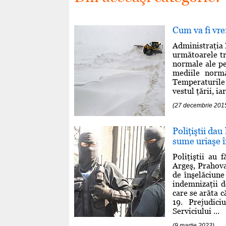
Cum va fi vre
Administraţia
următoarele tr
normale ale per
mediile norma
Temperaturile 
vestul ţării, i
(27 decembrie 201
Poliţiştii dau
sume uriaşe 
Poliţiştii au 
Argeş, Prahova
de înşelăciune
indemnizaţii 
care se arăta c
19. Prejudici
Serviciului ...
(9 martie 2023)