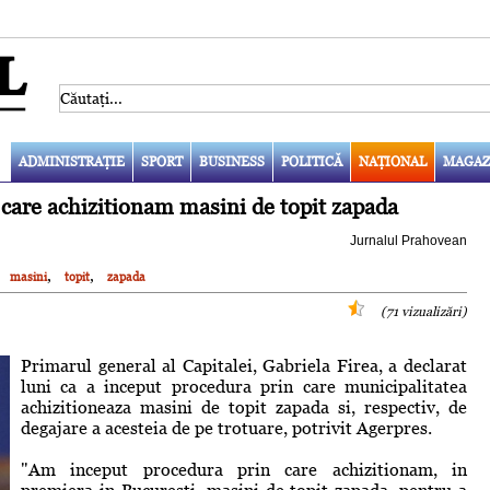
ADMINISTRAŢIE
SPORT
BUSINESS
POLITICĂ
NAŢIONAL
MAGAZ
care achizitionam masini de topit zapada
Jurnalul Prahovean
,
,
masini
topit
zapada
(71 vizualizări)
Primarul general al Capitalei, Gabriela Firea, a declarat
luni ca a inceput procedura prin care municipalitatea
achizitioneaza masini de topit zapada si, respectiv, de
degajare a acesteia de pe trotuare, potrivit Agerpres.
"Am inceput procedura prin care achizitionam, in