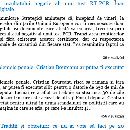
e rezultatului negativ al unui test RT-PCR doar
igitale
unicare Strategică aminteşte că, începând de vineri, la
ierelor din ţările Uniunii Europene vor fi recunoscute doar
digitale ca documente care atestă vaccinarea, trecerea prin
ezultatul negativ al unui test PCR. Tranzitarea frontierelor
şi fără existenţa acestor certificate, dar cu respectarea
nale de carantină din fiecare stat. "Vă reamintim faptul că
36 vizualizări
lemele penale, Cristian Boureanu ar putea fi executat
lemele penale, Cristian Boureanu risca sa ramana si fara
, ar putea fi executat silit pentru o datorie de 650 de mii de
eputat tocmai ce a aflat ca trebuie sa stea inca 30 de zile
 dosarul in care este acuzat de ultraj! Fostul deputat Cristian
etat pentru ultraj în urma scandalului cu poliţiştii care au
maşina în care se afla, pe care i-a insultat şi ...
456 vizualizări
Tradiţii şi obiceiuri: ce nu ai voie să faci pe 20