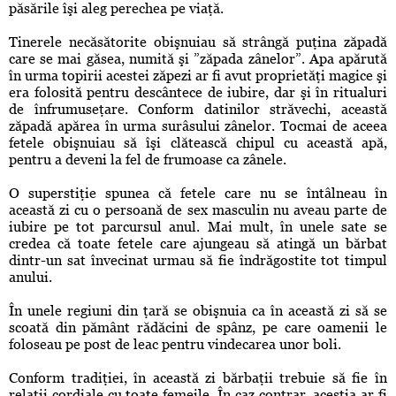
păsările îşi aleg perechea pe viaţă.
Tinerele necăsătorite obişnuiau să strângă puţina zăpadă
care se mai găsea, numită şi ”zăpada zânelor”. Apa apărută
în urma topirii acestei zăpezi ar fi avut proprietăţi magice şi
era folosită pentru descântece de iubire, dar şi în ritualuri
de înfrumuseţare. Conform datinilor străvechi, această
zăpadă apărea în urma surâsului zânelor. Tocmai de aceea
fetele obişnuiau să îşi clătească chipul cu această apă,
pentru a deveni la fel de frumoase ca zânele.
O superstiţie spunea că fetele care nu se întâlneau în
această zi cu o persoană de sex masculin nu aveau parte de
iubire pe tot parcursul anul. Mai mult, în unele sate se
credea că toate fetele care ajungeau să atingă un bărbat
dintr-un sat învecinat urmau să fie îndrăgostite tot timpul
anului.
În unele regiuni din ţară se obişnuia ca în această zi să se
scoată din pământ rădăcini de spânz, pe care oamenii le
foloseau pe post de leac pentru vindecarea unor boli.
Conform tradiţiei, în această zi bărbaţii trebuie să fie în
relaţii cordiale cu toate femeile. În caz contrar, aceştia ar fi