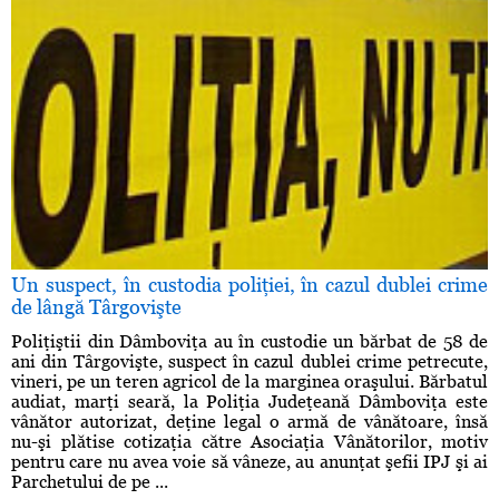
Un suspect, în custodia poliţiei, în cazul dublei crime
de lângă Târgovişte
Poliţiştii din Dâmboviţa au în custodie un bărbat de 58 de
ani din Târgovişte, suspect în cazul dublei crime petrecute,
vineri, pe un teren agricol de la marginea oraşului. Bărbatul
audiat, marţi seară, la Poliţia Judeţeană Dâmboviţa este
vânător autorizat, deţine legal o armă de vânătoare, însă
nu-şi plătise cotizaţia către Asociaţia Vânătorilor, motiv
pentru care nu avea voie să vâneze, au anunţat şefii IPJ şi ai
Parchetului de pe ...