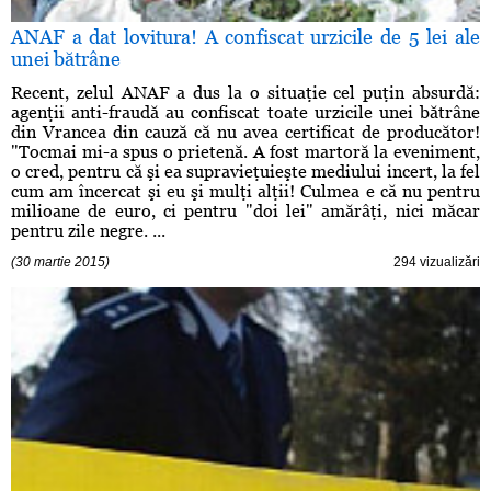
ANAF a dat lovitura! A confiscat urzicile de 5 lei ale
unei bătrâne
Recent, zelul ANAF a dus la o situaţie cel puţin absurdă:
agenţii anti-fraudă au confiscat toate urzicile unei bătrâne
din Vrancea din cauză că nu avea certificat de producător!
"Tocmai mi-a spus o prietenă. A fost martoră la eveniment,
o cred, pentru că şi ea supravieţuieşte mediului incert, la fel
cum am încercat şi eu şi mulţi alţii! Culmea e că nu pentru
milioane de euro, ci pentru "doi lei" amărâţi, nici măcar
pentru zile negre. ...
(30 martie 2015)
294 vizualizări