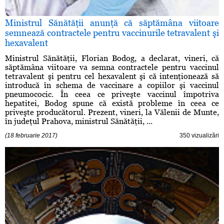
Ministrul Sănătăţii anunţă că săptămâna viitoare
semnează contractele pentru vaccinurile tetravalent şi
hexavalent
Ministrul Sănătăţii, Florian Bodog, a declarat, vineri, că
săptămâna viitoare va semna contractele pentru vaccinul
tetravalent şi pentru cel hexavalent şi că intenţionează să
introducă în schema de vaccinare a copiilor şi vaccinul
pneumococic. În ceea ce priveşte vaccinul împotriva
hepatitei, Bodog spune că există probleme în ceea ce
priveşte producătorul. Prezent, vineri, la Vălenii de Munte,
în judeţul Prahova, ministrul Sănătăţii, ...
(18 februarie 2017)
350 vizualizări