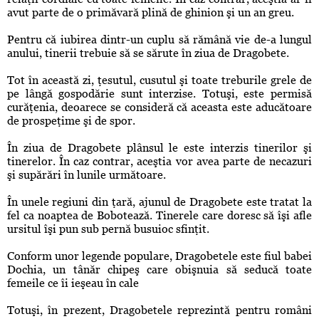
avut parte de o primăvară plină de ghinion şi un an greu.
Pentru că iubirea dintr-un cuplu să rămână vie de-a lungul
anului, tinerii trebuie să se sărute în ziua de Dragobete.
Tot în această zi, ţesutul, cusutul şi toate treburile grele de
pe lângă gospodărie sunt interzise. Totuşi, este permisă
curăţenia, deoarece se consideră că aceasta este aducătoare
de prospeţime şi de spor.
În ziua de Dragobete plânsul le este interzis tinerilor şi
tinerelor. În caz contrar, aceştia vor avea parte de necazuri
şi supărări în lunile următoare.
În unele regiuni din ţară, ajunul de Dragobete este tratat la
fel ca noaptea de Bobotează. Tinerele care doresc să îşi afle
ursitul îşi pun sub pernă busuioc sfinţit.
Conform unor legende populare, Dragobetele este fiul babei
Dochia, un tânăr chipeş care obişnuia să seducă toate
femeile ce îi ieşeau în cale
Totuşi, în prezent, Dragobetele reprezintă pentru români