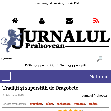
Joi - 6 august 2026
5:29:19 PM
ISSN 2344 – 1488; ISSN–L 2344 – 1488
Naţional
Tradiţii şi superstiţii de Dragobete
24 februarie 2025
Jurnalul Prahovean
,
,
,
,
citeşte totul despre:
dragobete
iubire
sarbatoare
romania
traditii