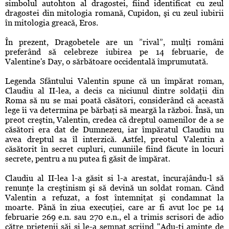
simbolul autohton al dragostei, fiind identificat cu zeul
dragostei din mitologia romană, Cupidon, şi cu zeul iubirii
în mitologia greacă, Eros.
În prezent, Dragobetele are un ”rival”, mulţi români
preferând să celebreze iubirea pe 14 februarie, de
Valentine's Day, o sărbătoare occidentală împrumutată.
Legenda Sfântului Valentin spune că un împărat roman,
Claudiu al II-lea, a decis ca niciunul dintre soldaţii din
Roma să nu se mai poată căsători, considerând că această
lege îi va determina pe bărbaţi să meargă la război. Însă, un
preot creştin, Valentin, credea că dreptul oamenilor de a se
căsători era dat de Dumnezeu, iar împăratul Claudiu nu
avea dreptul sa îl interzică. Astfel, preotul Valentin a
căsătorit în secret cupluri, cununiile fiind făcute în locuri
secrete, pentru a nu putea fi găsit de împărat.
Claudiu al II-lea l-a găsit si l-a arestat, încurajându-l să
renunţe la creştinism şi să devină un soldat roman. Când
Valentin a refuzat, a fost întemniţat şi condamnat la
moarte. Până în ziua execuţiei, care ar fi avut loc pe 14
februarie 269 e.n. sau 270 e.n., el a trimis scrisori de adio
către prietenii săi şi le-a semnat scriind "Adu-ţi aminte de