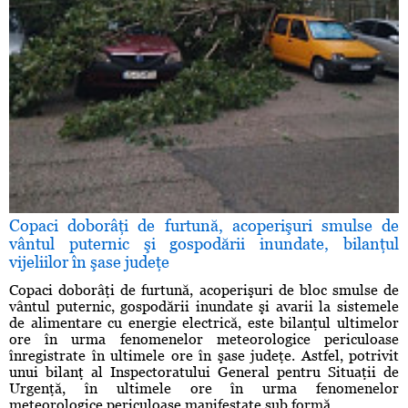
Copaci doborâţi de furtună, acoperişuri smulse de
vântul puternic şi gospodării inundate, bilanţul
vijeliilor în şase judeţe
Copaci doborâţi de furtună, acoperişuri de bloc smulse de
vântul puternic, gospodării inundate şi avarii la sistemele
de alimentare cu energie electrică, este bilanţul ultimelor
ore în urma fenomenelor meteorologice periculoase
înregistrate în ultimele ore în şase judeţe. Astfel, potrivit
unui bilanţ al Inspectoratului General pentru Situaţii de
Urgenţă, în ultimele ore în urma fenomenelor
meteorologice periculoase manifestate sub formă ...