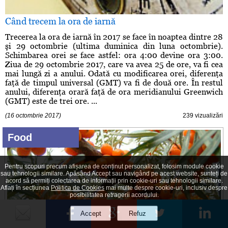
Când trecem la ora de iarnă
Trecerea la ora de iarnă în 2017 se face în noaptea dintre 28
şi 29 octombrie (ultima duminica din luna octombrie).
Schimbarea orei se face astfel: ora 4:00 devine ora 3:00.
Ziua de 29 octombrie 2017, care va avea 25 de ore, va fi cea
mai lungă zi a anului. Odată cu modificarea orei, diferenţa
faţă de timpul universal (GMT) va fi de două ore. În restul
anului, diferenţa orară faţă de ora meridianului Greenwich
(GMT) este de trei ore. ...
(16 octombrie 2017)
239 vizualizări
Food
Pentru scopuri precum afișarea de conținut personalizat, folosim module cookie
sau tehnologii similare. Apăsând Accept sau navigând pe acest website, sunteți de
acord să permiți colectarea de informații prin cookie-uri sau tehnologii similare.
Aflați în secțiunea
Politica de Cookies
mai multe despre cookie-uri, inclusiv despre
posibilitatea retragerii acordului.