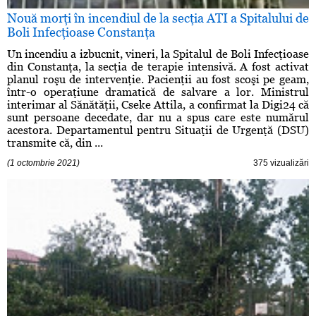
Nouă morţi în incendiul de la secţia ATI a Spitalului de
Boli Infecţioase Constanţa
Un incendiu a izbucnit, vineri, la Spitalul de Boli Infecţioase
din Constanţa, la secţia de terapie intensivă. A fost activat
planul roşu de intervenţie. Pacienţii au fost scoşi pe geam,
într-o operaţiune dramatică de salvare a lor. Ministrul
interimar al Sănătăţii, Cseke Attila, a confirmat la Digi24 că
sunt persoane decedate, dar nu a spus care este numărul
acestora. Departamentul pentru Situaţii de Urgenţă (DSU)
transmite că, din ...
(1 octombrie 2021)
375 vizualizări