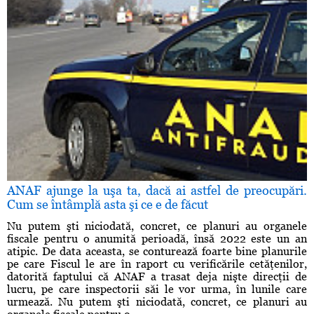
ANAF ajunge la uşa ta, dacă ai astfel de preocupări.
Cum se întâmplă asta şi ce e de făcut
Nu putem şti niciodată, concret, ce planuri au organele
fiscale pentru o anumită perioadă, însă 2022 este un an
atipic. De data aceasta, se conturează foarte bine planurile
pe care Fiscul le are în raport cu verificările cetăţenilor,
datorită faptului că ANAF a trasat deja nişte direcţii de
lucru, pe care inspectorii săi le vor urma, în lunile care
urmează. Nu putem şti niciodată, concret, ce planuri au