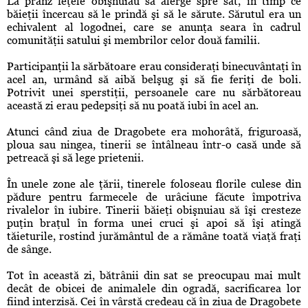
La prânz feţele obişnuiau să alerge spre sat, în timp ce
băieţii încercau să le prindă şi să le sărute. Sărutul era un
echivalent al logodnei, care se anunţa seara în cadrul
comunităţii satului şi membrilor celor două familii.
Participanţii la sărbătoare erau consideraţi binecuvântaţi în
acel an, urmând să aibă belşug şi să fie feriţi de boli.
Potrivit unei sperstiţii, persoanele care nu sărbătoreau
această zi erau pedepsiţi să nu poată iubi în acel an.
Atunci când ziua de Dragobete era mohorâtă, friguroasă,
ploua sau ningea, tinerii se întâlneau într-o casă unde să
petreacă şi să lege prietenii.
În unele zone ale ţării, tinerele foloseau florile culese din
pădure pentru farmecele de urâciune făcute împotriva
rivalelor în iubire. Tinerii băieţi obişnuiau să îşi cresteze
puţin braţul în forma unei cruci şi apoi să îşi atingă
tăieturile, rostind jurământul de a rămâne toată viaţă fraţi
de sânge.
Tot în această zi, bătrânii din sat se preocupau mai mult
decât de obicei de animalele din ogradă, sacrificarea lor
fiind interzisă. Cei în vârstă credeau că în ziua de Dragobete