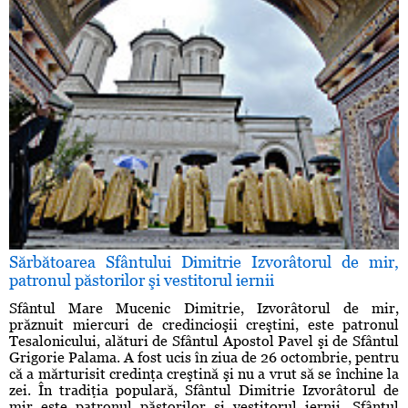
Sărbătoarea Sfântului Dimitrie Izvorâtorul de mir,
patronul păstorilor şi vestitorul iernii
Sfântul Mare Mucenic Dimitrie, Izvorâtorul de mir,
prăznuit miercuri de credincioşii creştini, este patronul
Tesalonicului, alături de Sfântul Apostol Pavel şi de Sfântul
Grigorie Palama. A fost ucis în ziua de 26 octombrie, pentru
că a mărturisit credinţa creştină şi nu a vrut să se închine la
zei. În tradiţia populară, Sfântul Dimitrie Izvorâtorul de
mir este patronul păstorilor şi vestitorul iernii. Sfântul