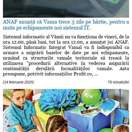
ANAF anunţă că Vama trece 3 zile pe hârtie, pentru a
muta pe echipamente noi sistemul IT.
Sistemul informatic al Vămii nu va funcţiona de vineri, de la
ora 12.00, până luni, tot la ora 12.00, a anunţat joi ANAF.
Sistemul Informatic Integrat Vamal va fi indisponibil ca
urmare a migrării bazelor de date pe noi echipamente,
urmând ca structurile vamale teritoriale să treacă la
utilizarea "procedurii alternative în vederea asigurării
continuităţii derulării formalităţilor vamale. Asta
presupune, potrivit informaţiilor Profit.ro, ...
(14 februarie 2020)
76 vizualizări