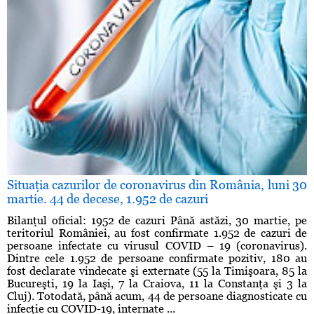
Situaţia cazurilor de coronavirus din România, luni 30
martie. 44 de decese, 1.952 de cazuri
Bilanţul oficial: 1952 de cazuri Până astăzi, 30 martie, pe
teritoriul României, au fost confirmate 1.952 de cazuri de
persoane infectate cu virusul COVID – 19 (coronavirus).
Dintre cele 1.952 de persoane confirmate pozitiv, 180 au
fost declarate vindecate şi externate (55 la Timişoara, 85 la
Bucureşti, 19 la Iaşi, 7 la Craiova, 11 la Constanţa şi 3 la
Cluj). Totodată, până acum, 44 de persoane diagnosticate cu
infecţie cu COVID-19, internate ...