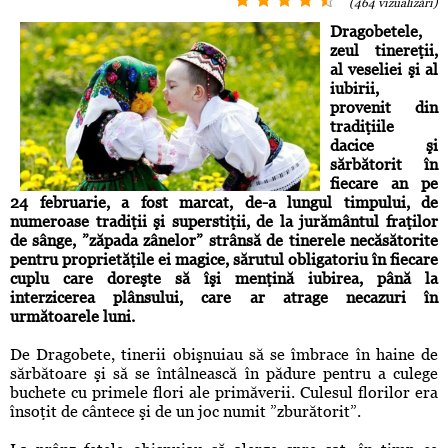
(464 vizualizări)
Dragobetele,
zeul tinereţii,
al veseliei şi al
iubirii,
provenit din
tradiţiile
dacice şi
sărbătorit în
fiecare an pe
24 februarie, a fost marcat, de-a lungul timpului, de
numeroase tradiţii şi superstiţii, de la jurământul fraţilor
de sânge, ”zăpada zânelor” strânsă de tinerele necăsătorite
pentru proprietăţile ei magice, sărutul obligatoriu în fiecare
cuplu care doreşte să îşi menţină iubirea, până la
interzicerea plânsului, care ar atrage necazuri în
următoarele luni.
De Dragobete, tinerii obişnuiau să se îmbrace în haine de
sărbătoare şi să se întâlnească în pădure pentru a culege
buchete cu primele flori ale primăverii. Culesul florilor era
însoţit de cântece şi de un joc numit ”zburătorit”.