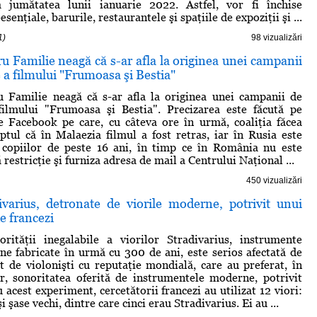
 jumătatea lunii ianuarie 2022. Astfel, vor fi închise
senţiale, barurile, restaurantele şi spaţiile de expoziţii şi ...
1)
98 vizualizări
ru Familie neagă că s-ar afla la originea unei campanii
e a filmului "Frumoasa şi Bestia"
u Familie neagă că s-ar afla la originea unei campanii de
 filmului "Frumoasa şi Bestia". Precizarea este făcută pe
e Facebook pe care, cu câteva ore în urmă, coaliţia făcea
aptul că în Malaezia filmul a fost retras, iar în Rusia este
r copiilor de peste 16 ani, în timp ce în România nu este
restricţie şi furniza adresa de mail a Centrului Naţional ...
450 vizualizări
divarius, detronate de viorile moderne, potrivit unui
de francezi
orităţii inegalabile a viorilor Stradivarius, instrumente
ene fabricate în urmă cu 300 de ani, este serios afectată de
at de violonişti cu reputaţie mondială, care au preferat, în
r, sonoritatea oferită de instrumentele moderne, potrivit
acest experiment, cercetătorii francezi au utilizat 12 viori:
 şase vechi, dintre care cinci erau Stradivarius. Ei au ...