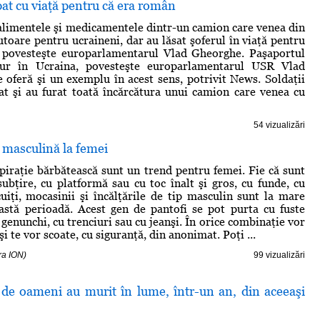
pat cu viaţă pentru că era român
 alimentele şi medicamentele dintr-un camion care venea din
toare pentru ucraineni, dar au lăsat şoferul în viaţă pentru
 povesteşte europarlamentarul Vlad Gheorghe. Paşaportul
ur în Ucraina, povesteşte europarlamentarul USR Vlad
 oferă şi un exemplu în acest sens, potrivit News. Soldaţii
at şi au furat toată încărcătura unui camion care venea cu
54 vizualizări
masculină la femei
spiraţie bărbătească sunt un trend pentru femei. Fie că sunt
subţire, cu platformă sau cu toc înalt şi gros, cu funde, cu
cuiţi, mocasinii şi încălţările de tip masculin sunt la mare
astă perioadă. Acest gen de pantofi se pot purta cu fuste
 genunchi, cu trenciuri sau cu jeanşi. În orice combinaţie vor
i te vor scoate, cu siguranţă, din anonimat. Poţi ...
ra ION)
99 vizualizări
 de oameni au murit în lume, într-un an, din aceeaşi