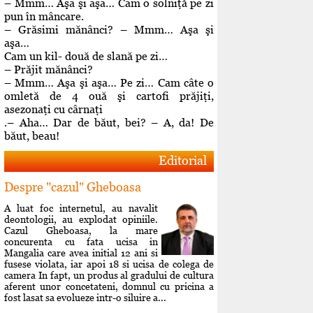
– Mmm… Aşa şi aşa… Cam o solniţă pe zi
pun în mâncare.
– Grăsimi mănânci? – Mmm… Aşa şi
aşa…
Cam un kil- două de slană pe zi…
– Prăjit mănânci?
– Mmm… Aşa şi aşa… Pe zi… Cam câte o
omletă de 4 ouă şi cartofi prăjiţi,
asezonaţi cu cârnaţi
.– Aha… Dar de băut, bei? – A, da! De
băut, beau!
Editorial
Despre "cazul" Gheboasa
A luat foc internetul, au navalit
deontologii, au explodat opiniile.
Cazul Gheboasa, la mare
concurenta cu fata ucisa in
Mangalia care avea initial 12 ani si
fusese violata, iar apoi 18 si ucisa de colega de
camera In fapt, un produs al gradului de cultura
aferent unor concetateni, domnul cu pricina a
fost lasat sa evolueze intr-o siluire a...