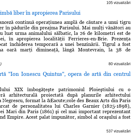
105 vizualizări
limbă liber în apropierea Parisului
ranceză continuă operaţiunea amplă de căutare a unui tigru
er în pădurile din preajma Parisului. Mai mulţi vânători au
u luat urma animalului sălbatic, la 26 de kilometri est de
ei, în apropierea localităţii Ferrieres-en-Brie. Prezenţa
ocat închiderea temporară a unei benzinării. Tigrul a fost
ma oară marţi dimineaţă, lângă Montevrain, la 38 de
)
80 vizualizări
tă "Ion Ionescu Quintus", opera de artă din centrul
colului XIX îmbogăţeşte patrimoniul Ploieştiului cu o
ră arhitecturală proiectată după planurile arhitectului
Negrescu, format la &Eacute;cole des Beaux Arts din Paris
rcat de personalitatea lui Charles Garnier (1825-1898),
ei Mari din Paris (1861) şi cel mai important reprezentant
cond Empire. Acest palat impunător, simbol al oraşului a fost
537 vizualizări