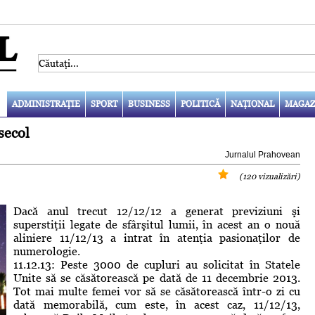
ADMINISTRAŢIE
SPORT
BUSINESS
POLITICĂ
NAŢIONAL
MAGAZ
secol
Jurnalul Prahovean
(120 vizualizări)
Dacă anul trecut 12/12/12 a generat previziuni şi
superstiţii legate de sfârşitul lumii, în acest an o nouă
aliniere 11/12/13 a intrat în atenţia pasionaţilor de
numerologie.
11.12.13: Peste 3000 de cupluri au solicitat în Statele
Unite să se căsătorească pe dată de 11 decembrie 2013.
Tot mai multe femei vor să se căsătorească într-o zi cu
dată memorabilă, cum este, în acest caz, 11/12/13,