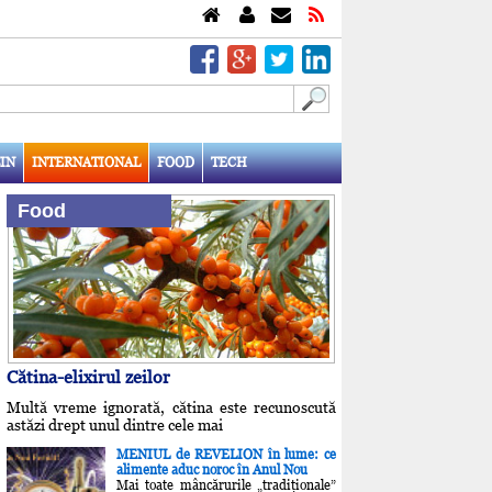
IN
INTERNATIONAL
FOOD
TECH
Food
Cătina-elixirul zeilor
Multă vreme ignorată, cătina este recunoscută
astăzi drept unul dintre cele mai
MENIUL de REVELION în lume: ce
alimente aduc noroc în Anul Nou
Mai toate mâncărurile „tradiţionale”