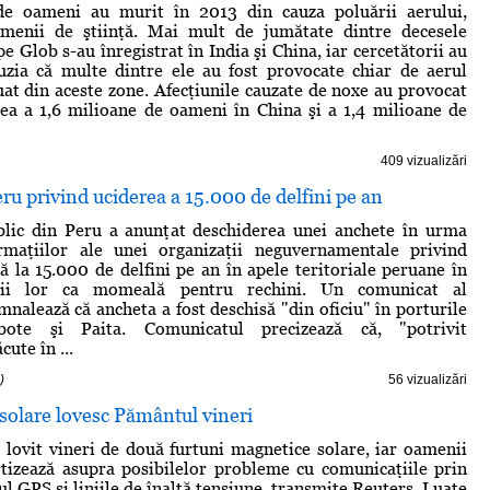
de oameni au murit în 2013 din cauza poluării aerului,
amenii de ştiinţă. Mai mult de jumătate dintre decesele
 Glob s-au înregistrat în India şi China, iar cercetătorii au
uzia că multe dintre ele au fost provocate chiar de aerul
at din aceste zone. Afecţiunile cauzate de noxe au provocat
ea a 1,6 milioane de oameni în China şi a 1,4 milioane de
409 vizualizări
ru privind uciderea a 15.000 de delfini pe an
blic din Peru a anunţat deschiderea unei anchete în urma
irmaţiilor ale unei organizaţii neguvernamentale privind
ă la 15.000 de delfini pe an în apele teritoriale peruane în
irii lor ca momeală pentru rechini. Un comunicat al
mnalează că ancheta a fost deschisă "din oficiu" în porturile
bote şi Paita. Comunicatul precizează că, "potrivit
cute în ...
)
56 vizualizări
solare lovesc Pământul vineri
 lovit vineri de două furtuni magnetice solare, iar oamenii
rtizează asupra posibilelor probleme cu comunicaţiile prin
ul GPS şi liniile de înaltă tensiune, transmite Reuters. Luate