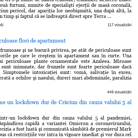
două furtuni, numite de specialişti ejecţii de masă coronală,
ciun pericol, dar apariţia lor neobişnuită, una după altă, la
n timp şi faptul că se îndreaptă direct spre Terra ...
4)
117 vizualizări
culoase flori de apartament
 frumoase şi ne bucură privirea, pe atât de periculoase sunt
lorile pe care le creştem în apartament sau în curte. Una
ai periculoase plante ornamentale este Azaleea. Miroase
e sunt minunate, dar frunzele sunt foarte periculoase dacă
. Simptomele intoxicaţiei sunt: vomă, salivaţie în exces,
rată a ochilor şi nasului, dureri mari abdominale, paralizia
449 vizualizări
e un lockdown dur de Crăciun din cauza valului 5 al
într-un lockdown dur din cauza valului 5 al pandemiei,
ăspândirea rapidă a variantei Omicron a coronavirusului,
cizia a fost luată şi comunicată sâmbătă de premierul Mark
pus că restricţiile vor intra în vigoare imediat şi vor dura cel