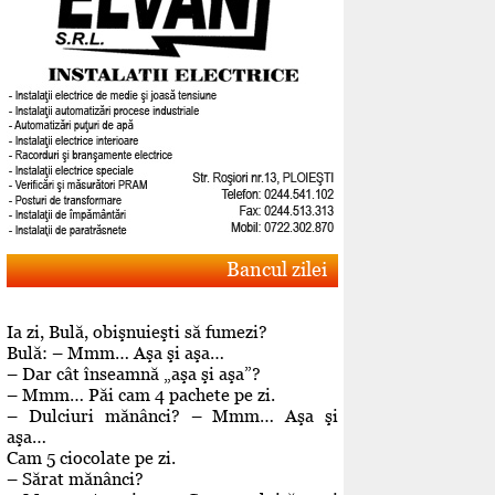
Bancul zilei
Ia zi, Bulă, obişnuieşti să fumezi?
Bulă: – Mmm… Aşa şi aşa…
– Dar cât înseamnă „aşa şi aşa”?
– Mmm… Păi cam 4 pachete pe zi.
– Dulciuri mănânci? – Mmm… Aşa şi
aşa…
Cam 5 ciocolate pe zi.
– Sărat mănânci?