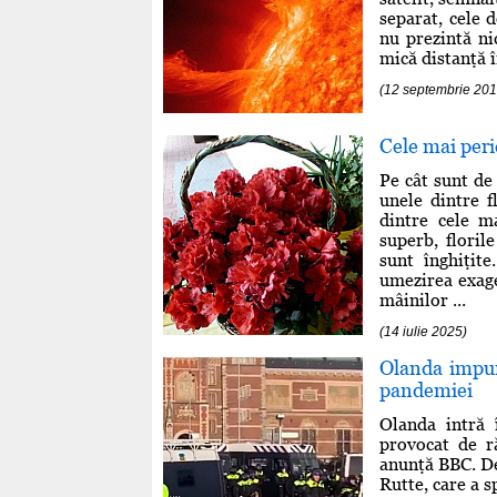
separat, cele 
nu prezintă ni
mică distanţă î
(12 septembrie 201
Cele mai peri
Pe cât sunt de
unele dintre f
dintre cele m
superb, floril
sunt înghiţite
umezirea exage
mâinilor ...
(14 iulie 2025)
Olanda impun
pandemiei
Olanda intră 
provocat de r
anunţă BBC. De
Rutte, care a s