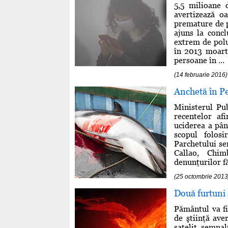
5,5 milioane 
avertizează o
premature de pe
ajuns la concl
extrem de polu
în 2013 moart
persoane în ...
(14 februarie 2016)
Anchetă în Pe
Ministerul Pu
recentelor af
uciderea a pân
scopul folos
Parchetului se
Callao, Chim
denunţurilor fă
(25 octombrie 2013
Două furtuni 
Pământul va fi
de ştiinţă ave
satelit, semnal