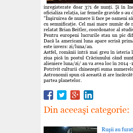
inregisterate doar 371 de nunţi. Şi în In
oficializa relaţia, iar femeile gravide s-au
"Înşiruirea de numere îi face pe oameni să
cu semnificaţie. Cel mai mare număr de n
relatat Brian Beitler, coordonator al studi
Pentru europeni lucrurile stau un pic dif
Dacă la americani luna apare scrisă prim
este invers: zi/luna/an.
Astfel, românii intră mai greu în isteria 
ziua pică în postul Crăciunului când nun
alieniere luna/zi/ an va avea loc în 2014 
Potrivit culturii chinezeşti suma numerelor
Astronomii spun că această zi are încărcăt
partea planetelor.
Din aceeaşi categorie:
Ruşii au fura