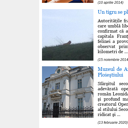
(10 aprilie 2014)
Un tigru se p
Autorităţile f
care umblă lib
confirmat că a
capitala Franţ
felinei a prov
observat pri
kilometri de ...
(15 noiembrie 2014
Muzeul de Ar
Ploieştiului
Sfârşitul se
adevărată ope
român Leonida 
şi profund ma
creatorul Oper
al stilului Se
ridicat şi ...
(13 februarie 2020)