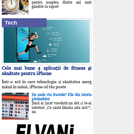
pentru noaptea dintre ani sunt
gândite în raport
Tech
Cele mai bune 4 aplicaţii de fitness şi
sănătate pentru iPhone
Într-o eră în care tehnologia și sănătatea merg
mână în mână, iPhone-ul tău poate
De unde vin fructele? File din istoria
păcănelelor
Dacă ai jucat vreodată un slot și te-ai
întrebat „Ce caută lămâia asta aici?”,
nu