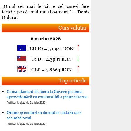
„Omul cel mai fericit e cel care-i face
fericiţi pe cât mai mulţi oameni.” — Denis
Diderot
Curs valutar
6 martie 2026
EURO = 5.0941 RON
USD = 4.3981 RON
GBP = 5.8664 RON
Top articole
Comandament de lucru la Guvern pe tema
aprovizionării cu combustibil a pieţei interne
Publicat la data de 31 iulie 2026
Ordine şi confort in dormitor: detalii care
schimbă totul
Publicat la data de 30 iulie 2026