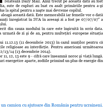
relatează Daily Mail. Anul trecut pe această dată au fost
dia, sute de cupluri au luat cu asalt primăriile pentru a-şi
 dus la spital pentru a naşte mai devreme copilul.
 aleagă această dată. Este memorabilă iar femeile vor o dată
unţi înregistrat în SUA în aceeaşi zi a fost pe 07/07/07" a
ului.
erit din cauza modului în care este înşiruită în scris data.
a urmată de zi şi de an, pentru multeţări europene situaţia
lui 11.12.13 (11 decembrie 2013) în cazul nunţilor pentru că
ţile religioase au interdicţie. Pentru americani următoarea
-12/13/14 (13 decembrie 2014).
 11, 12, 13 este 9 - cifră care înseamnă noroc şi viaţă lungă.
uri energetice aparte, zodiile primind un plus de energie din
t un camion cu ajutoare din România pentru ucraineni.