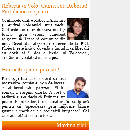
Roberta vs Volo! Game, set: Roberta!
Partida încă se joacă...
Conflictele dintre Roberta Anastase
şi Andrei Volosevici sunt vechi.
Certurile dintre ei durează mult şi
foarte greu vreun cunoscut
reuşeşte să îi facă să comunice din
nou. Rezultatul alegerilor interne de la PNL
Ploieşti este încă o dovadă a faptului că liberalii
au dorit să îi dea o lecţie lui Volosevici,
arâtându-i voalat că nu este pe...
Hai să îţi spun o poveste!
Prin 1951 Brâncusi a dorit să lase
mostenire României 200 de lucrări
si atelierul său parizian. Statul
român a respins oferta. A fost o
sedinţă si s-a decis că Brâncusi nu
poate fi considerat un creator în sculptură
pentru că "speculează prin mijloace bizare
gusturile morbide ale societăţii burgheze". Cei
care au hotărât asta au fost...
Maxima zilei