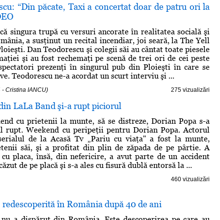
u: “Din păcate, Taxi a concertat doar de patru ori la
IDEO
că singura trupă cu versuri ancorate în realitatea socială şi
mânia, a susţinut un recital incendiar, joi seară, la The Yell
oieşti. Dan Teodorescu şi colegii săi au cântat toate piesele
maţiei şi au fost rechemaţi pe scenă de trei ori de cei peste
pectatori prezenţi în singurul pub din Ploieşti în care se
ve. Teodorescu ne-a acordat un scurt interviu şi ...
 - Cristina IANCU)
275 vizualizări
in LaLa Band şi-a rupt piciorul
end cu prietenii la munte, să se distreze, Dorian Popa s-a
ul rupt. Weekend cu peripeţii pentru Dorian Popa. Actorul
serialul de la Acasă Tv „Pariu cu viaţa" a fost la munte,
etenii săi, şi a profitat din plin de zăpada de pe pârtie. A
t cu placa, însă, din nefericire, a avut parte de un accident
căzut de pe placă şi s-a ales cu fisură dublă entorsă la ...
460 vizualizări
, redescoperită în România după 40 de ani
 nu a dispărut din România. Este descoperirea pe care au