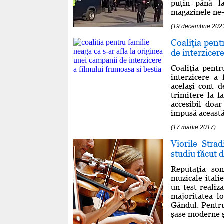
puţin până la
magazinele ne-e
(19 decembrie 202
Coaliţia pent
de interzicer
Coaliţia pentr
interzicere a
acelaşi cont d
trimitere la f
accesibil doa
impusă această 
(17 martie 2017)
Viorile Stra
studiu făcut 
Reputaţia son
muzicale itali
un test realiz
majoritatea lo
Gândul. Pentru 
şase moderne şi