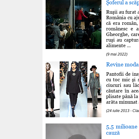
Şoferul a scă
Ruşii au furat
România cu aju
că era român,
românesc e a
Gheorghe, care
ruşi au captur
alimente ...
(9 mai 2022)
Revine moda 
Pantofii de in
cu toc mic şi 
ciucuri sau lă
căutare în ace
plisate până la
arăta minunat ş
(24 iulie 2013 - Cla
5,5 milioane
cauză