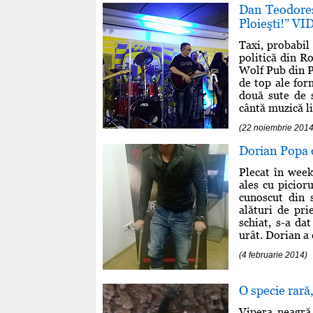
Dan Teodoresc
Ploieşti!” V
Taxi, probabil 
politică din Ro
Wolf Pub din Pl
de top ale for
două sute de s
cântă muzică li
(22 noiembrie 2014
Dorian Popa d
Plecat în week
ales cu picior
cunoscut din 
alături de pri
schiat, s-a da
urât. Dorian a 
(4 februarie 2014)
O specie rară
Vipera neagră