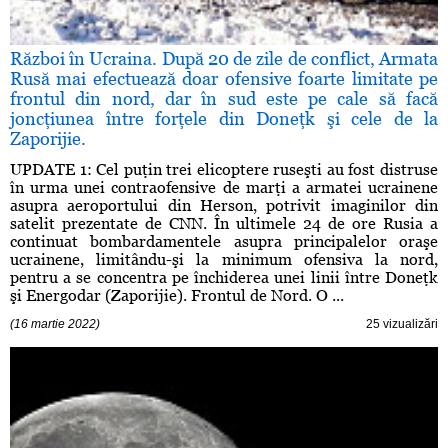
Război în Ucraina. După 20 de zile de conflict, Armata
Rusă mai efectuează doar ofensive foarte limitate pe
frontul din nord, dar în sud este pe cale să facă
joncţiunea între forţele din Doneţk şi cele de la
Zaporijie.
UPDATE 1: Cel puţin trei elicoptere ruseşti au fost distruse
în urma unei contraofensive de marţi a armatei ucrainene
asupra aeroportului din Herson, potrivit imaginilor din
satelit prezentate de CNN. În ultimele 24 de ore Rusia a
continuat bombardamentele asupra principalelor oraşe
ucrainene, limitându-şi la minimum ofensiva la nord,
pentru a se concentra pe închiderea unei linii între Doneţk
şi Energodar (Zaporijie). Frontul de Nord. O ...
(16 martie 2022)
25 vizualizări