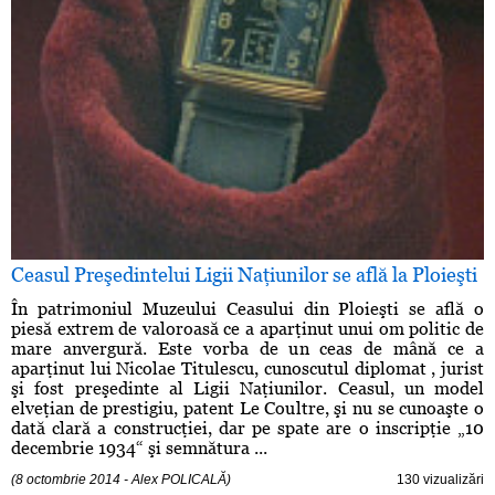
Ceasul Preşedintelui Ligii Naţiunilor se află la Ploieşti
În patrimoniul Muzeului Ceasului din Ploieşti se află o
piesă extrem de valoroasă ce a aparţinut unui om politic de
mare anvergură. Este vorba de un ceas de mână ce a
aparţinut lui Nicolae Titulescu, cunoscutul diplomat , jurist
şi fost preşedinte al Ligii Naţiunilor. Ceasul, un model
elveţian de prestigiu, patent Le Coultre, şi nu se cunoaşte o
dată clară a construcţiei, dar pe spate are o inscripţie „10
decembrie 1934“ şi semnătura ...
(8 octombrie 2014 - Alex POLICALĂ)
130 vizualizări