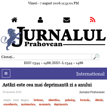
Vineri - 7 august 2026
11:51:03 PM
ISSN 2344 – 1488; ISSN–L 2344 – 1488
International
Astăzi este cea mai deprimantă zi a anului
19 ianuarie 2015
Jurnalul Prahovean
,
,
,
,
,
citeşte totul despre:
britanic
identifica
psiholog
formula
dificile
,
,
,
considerata
matematica
momente
deprimanta