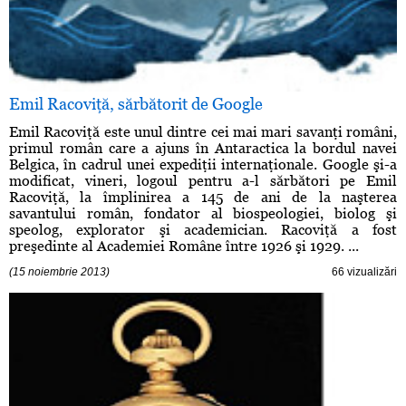
Emil Racoviţă, sărbătorit de Google
Emil Racoviţă este unul dintre cei mai mari savanţi români,
primul român care a ajuns în Antaractica la bordul navei
Belgica, în cadrul unei expediţii internaţionale. Google şi-a
modificat, vineri, logoul pentru a-l sărbători pe Emil
Racoviţă, la împlinirea a 145 de ani de la naşterea
savantului român, fondator al biospeologiei, biolog şi
speolog, explorator şi academician. Racoviţă a fost
preşedinte al Academiei Române între 1926 şi 1929. ...
(15 noiembrie 2013)
66 vizualizări