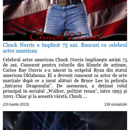
Chuck Norris a împlinit 75 ani. Bancuri cu celebrul
actor american
Celebrul actor american Chuck Norris împlineşte astăzi 75
de ani. Cunoscut pentru rolurile din filmele de acţiune,
Carlos Ray Norris s-a născut în orăşelul Ryan din statul
american Oklahoma. El a devenit cunoscut ca actor de arte
marţiale după ce a jucat alături de Bruce Lee în pelicula
„Intrarea Dragonului”. De asemenea, a deţinut rolul
principal în serialul „Walker, poliţist texan”, între 1993 şi
2001. Chiar şi la această vârstă, Chuch ...
(10 martie 2015)
138 vizualizări