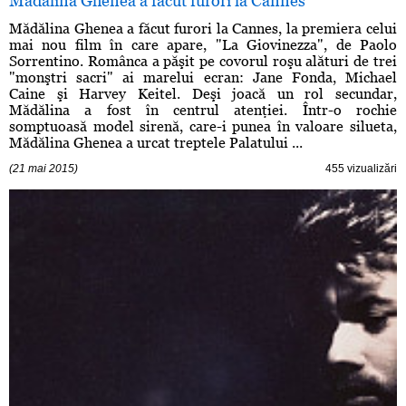
Mădălina Ghenea a făcut furori la Cannes
Mădălina Ghenea a făcut furori la Cannes, la premiera celui
mai nou film în care apare, "La Giovinezza", de Paolo
Sorrentino. Românca a păşit pe covorul roşu alături de trei
"monştri sacri" ai marelui ecran: Jane Fonda, Michael
Caine şi Harvey Keitel. Deşi joacă un rol secundar,
Mădălina a fost în centrul atenţiei. Într-o rochie
somptuoasă model sirenă, care-i punea în valoare silueta,
Mădălina Ghenea a urcat treptele Palatului ...
(21 mai 2015)
455 vizualizări