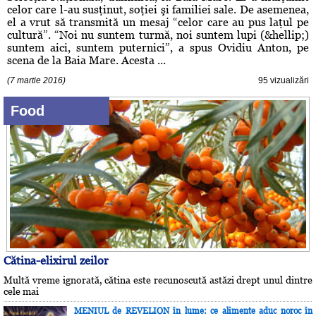
celor care l-au susţinut, soţiei şi familiei sale. De asemenea,
el a vrut să transmită un mesaj “celor care au pus laţul pe
cultură”. “Noi nu suntem turmă, noi suntem lupi (&hellip;)
suntem aici, suntem puternici”, a spus Ovidiu Anton, pe
scena de la Baia Mare. Acesta ...
(7 martie 2016)
95 vizualizări
Food
Cătina-elixirul zeilor
Multă vreme ignorată, cătina este recunoscută astăzi drept unul dintre
cele mai
MENIUL de REVELION în lume: ce alimente aduc noroc în