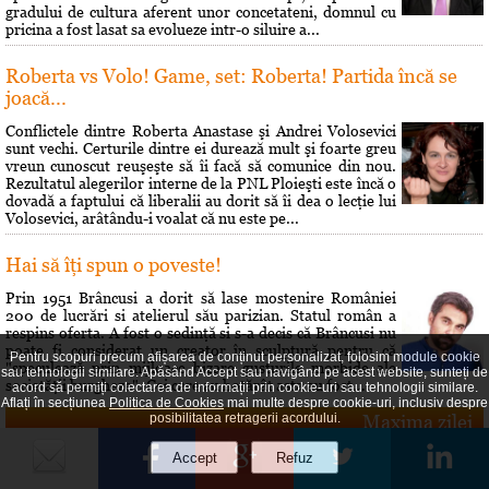
gradului de cultura aferent unor concetateni, domnul cu
pricina a fost lasat sa evolueze intr-o siluire a...
Roberta vs Volo! Game, set: Roberta! Partida încă se
joacă...
Conflictele dintre Roberta Anastase şi Andrei Volosevici
sunt vechi. Certurile dintre ei durează mult şi foarte greu
vreun cunoscut reuşeşte să îi facă să comunice din nou.
Rezultatul alegerilor interne de la PNL Ploieşti este încă o
dovadă a faptului că liberalii au dorit să îi dea o lecţie lui
Volosevici, arâtându-i voalat că nu este pe...
Hai să îţi spun o poveste!
Prin 1951 Brâncusi a dorit să lase mostenire României
200 de lucrări si atelierul său parizian. Statul român a
respins oferta. A fost o sedinţă si s-a decis că Brâncusi nu
poate fi considerat un creator în sculptură pentru că
Pentru scopuri precum afișarea de conținut personalizat, folosim module cookie
"speculează prin mijloace bizare gusturile morbide ale
sau tehnologii similare. Apăsând Accept sau navigând pe acest website, sunteți de
societăţii burgheze". Cei care au hotărât asta au fost...
acord să permiți colectarea de informații prin cookie-uri sau tehnologii similare.
Aflați în secțiunea
Politica de Cookies
mai multe despre cookie-uri, inclusiv despre
Maxima zilei
posibilitatea retragerii acordului.
„Omul cel mai fericit e cel care-i face fericiţi pe cât mai mulţi
oameni.” — Denis Diderot