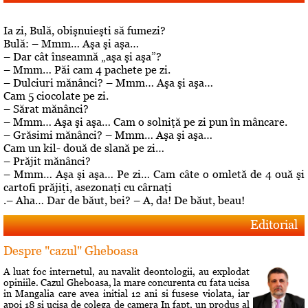
Ia zi, Bulă, obişnuieşti să fumezi?
Bulă: – Mmm… Aşa şi aşa…
– Dar cât înseamnă „aşa şi aşa”?
– Mmm… Păi cam 4 pachete pe zi.
– Dulciuri mănânci? – Mmm… Aşa şi aşa…
Cam 5 ciocolate pe zi.
– Sărat mănânci?
– Mmm… Aşa şi aşa… Cam o solniţă pe zi pun în mâncare.
– Grăsimi mănânci? – Mmm… Aşa şi aşa…
Cam un kil- două de slană pe zi…
– Prăjit mănânci?
– Mmm… Aşa şi aşa… Pe zi… Cam câte o omletă de 4 ouă şi
cartofi prăjiţi, asezonaţi cu cârnaţi
.– Aha… Dar de băut, bei? – A, da! De băut, beau!
Editorial
Despre "cazul" Gheboasa
A luat foc internetul, au navalit deontologii, au explodat
opiniile. Cazul Gheboasa, la mare concurenta cu fata ucisa
in Mangalia care avea initial 12 ani si fusese violata, iar
apoi 18 si ucisa de colega de camera In fapt, un produs al