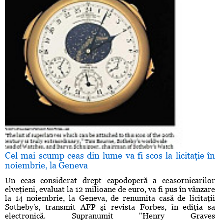
Cel mai scump ceas din lume va fi scos la licitaţie în
noiembrie, la Geneva
Un ceas considerat drept capodoperă a ceasornicarilor
elveţieni, evaluat la 12 milioane de euro, va fi pus în vânzare
la 14 noiembrie, la Geneva, de renumita casă de licitaţii
Sotheby's, transmit AFP şi revista Forbes, în ediţia sa
electronică. Supranumit "Henry Graves