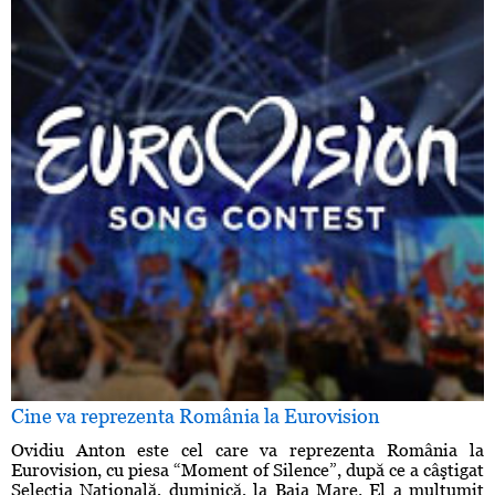
Cine va reprezenta România la Eurovision
Ovidiu Anton este cel care va reprezenta România la
Eurovision, cu piesa “Moment of Silence”, după ce a câştigat
Selecţia Naţională, duminică, la Baia Mare. El a mulţumit