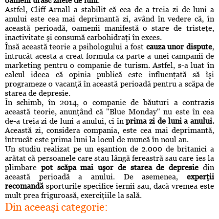
oameni urăsc zilele de luni
.
Astfel, Cliff Arnall a stabilit că cea de-a treia zi de luni a
anului este cea mai deprimantă zi, având în vedere că, în
această perioadă, oamenii manifestă o stare de tristeţe,
inactivitate şi consumă carbohidraţi în exces.
Însă această teorie a psihologului a fost
cauza unor dispute
,
întrucât acesta a creat formula ca parte a unei campanii de
marketing pentru o companie de turism. Astfel, s-a luat în
calcul ideea că opinia publică este influenţată să îşi
programeze o vacanţă în această perioadă pentru a scăpa de
starea de depresie.
În schimb, în 2014, o companie de băuturi a contrazis
această teorie, anunţând că "Blue Monday" nu este în cea
de-a treia zi de luni a anului, ci în
prima zi de luni a anului.
Această zi, considera compania, este cea mai deprimantă,
întrucât este prima luni la locul de muncă în noul an.
Un studiu realizat pe un eşantion de 2.000 de britanici a
arătat că persoanele care stau lângă fereastră sau care ies la
plimbare
pot scăpa mai uşor de starea de depresie
din
această perioadă a anului. De asemenea,
experţii
recomandă
sporturile specifice iernii sau, dacă vremea este
mult prea friguroasă, exerciţiile la sală.
Din aceeaşi categorie: