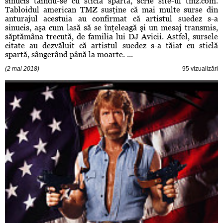
sinucis tăindu-se cu sticlă spartă, scrie site-ul tmz.com.
Tabloidul american TMZ susţine că mai multe surse din
anturajul acestuia au confirmat că artistul suedez s-a
sinucis, aşa cum lasă să se înţeleagă şi un mesaj transmis,
săptămâna trecută, de familia lui DJ Avicii. Astfel, sursele
citate au dezvăluit că artistul suedez s-a tăiat cu sticlă
spartă, sângerând până la moarte. ...
(2 mai 2018)
95 vizualizări