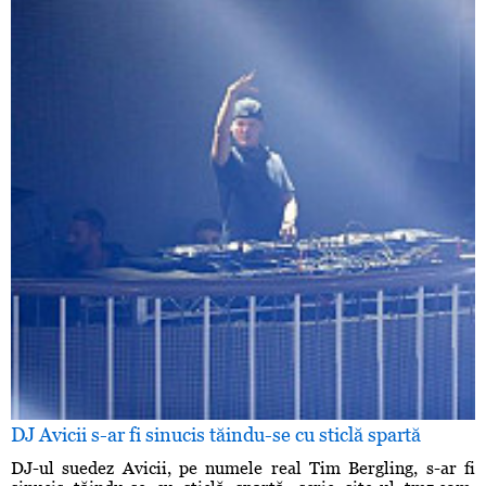
DJ Avicii s-ar fi sinucis tăindu-se cu sticlă spartă
DJ-ul suedez Avicii, pe numele real Tim Bergling, s-ar fi