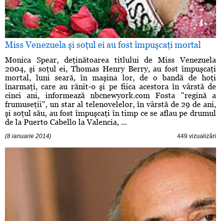
Miss Venezuela şi soţul ei au fost împuşcaţi mortal
Monica Spear, deţinătoarea titlului de Miss Venezuela
2004, şi soţul ei, Thomas Henry Berry, au fost împuşcaţi
mortal, luni seară, în maşina lor, de o bandă de hoţi
înarmaţi, care au rănit-o şi pe fiica acestora în vârstă de
cinci ani, informează nbcnewyork.com Fosta "regină a
frumuseţii", un star al telenovelelor, în vârstă de 29 de ani,
şi soţul său, au fost împuşcaţi în timp ce se aflau pe drumul
de la Puerto Cabello la Valencia, ...
(8 ianuarie 2014)
449 vizualizări