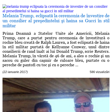
Melania Trump, eclipsată la ceremonia de învestire de
un consilier al preşedintelui şi haina sa Gucci în stil
militar
Prima Doamnă a Statelor Unite ale Americii, Melania
Trump, care a purtat pentru ceremonia de învestitură o
rochie bleu creată de Ralph Lauren, a fost eclipsată de haina
în stil militar purtată de Kellyanne Conway, unul dintre
consilierii de rand înalt ai lui Donald Trump, scrie Reuters.
Melania Trump, în vârstă de 46 de ani, a ales o rochie şi un
sacou cu guler din caşmir de culoare bleu, purtate cu o
pereche de pantofi cu toc şi cu o pereche ...
(22 ianuarie 2017)
586 vizualizări