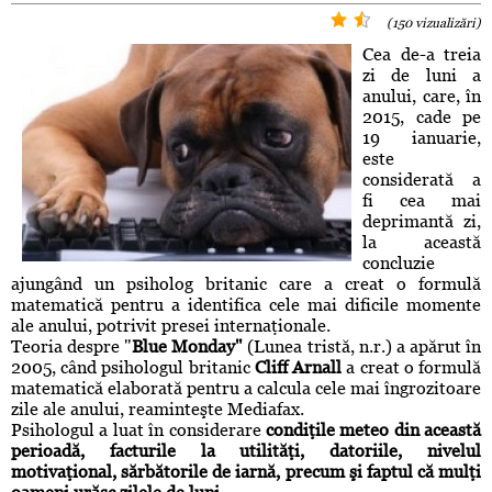
(150 vizualizări)
Cea de-a treia
zi de luni a
anului, care, în
2015, cade pe
19 ianuarie,
este
considerată a
fi cea mai
deprimantă zi,
la această
concluzie
ajungând un psiholog britanic care a creat o formulă
matematică pentru a identifica cele mai dificile momente
ale anului, potrivit presei internaţionale.
Teoria despre "
Blue Monday"
(Lunea tristă, n.r.) a apărut în
2005, când psihologul britanic
Cliff Arnall
a creat o formulă
matematică elaborată pentru a calcula cele mai îngrozitoare
zile ale anului, reaminteşte Mediafax.
Psihologul a luat în considerare
condiţile meteo din această
perioadă, facturile la utilităţi, datoriile, nivelul
motivaţional, sărbătorile de iarnă, precum şi faptul că mulţi