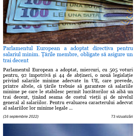
Parlamentul European a adoptat directiva pentru
salariul minim. Ţările membre, obligate să asigure un
trai decent
Parlamentul European a adoptat, miercuri, cu 505 voturi
pentru, 92 împotrivă şi 44 de abţineri, o nouă legislaţie
privind salariile minime adecvate în UE, care prevede,
printre altele, că ţările trebuie să garanteze că salariile
minime pe care le stabilesc permit lucrătorilor să aibă un
trai decent, ţinând seama de costul vieţii şi de nivelul
general al salariilor. Pentru evaluarea caracterului adecvat
al salariilor lor minime legale ...
(16 septembrie 2022)
73 vizualizări