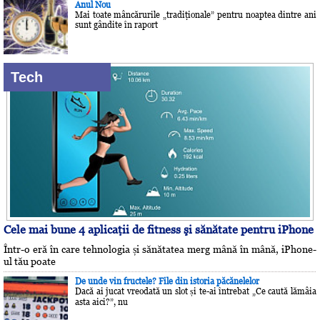
Anul Nou
Mai toate mâncărurile „tradiţionale” pentru noaptea dintre ani
sunt gândite în raport
Tech
Cele mai bune 4 aplicaţii de fitness şi sănătate pentru iPhone
Într-o eră în care tehnologia și sănătatea merg mână în mână, iPhone-
ul tău poate
De unde vin fructele? File din istoria păcănelelor
Dacă ai jucat vreodată un slot și te-ai întrebat „Ce caută lămâia
asta aici?”, nu