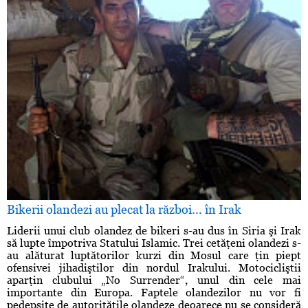
Bikerii olandezi au plecat la război... în Irak
Liderii unui club olandez de bikeri s-au dus în Siria şi Irak
să lupte împotriva Statului Islamic. Trei cetăţeni olandezi s-
au alăturat luptătorilor kurzi din Mosul care ţin piept
ofensivei jihadiştilor din nordul Irakului. Motocicliştii
aparţin clubului „No Surrender“, unul din cele mai
importante din Europa. Faptele olandezilor nu vor fi
pedepsite de autorităţile olandeze deoarece nu se consideră