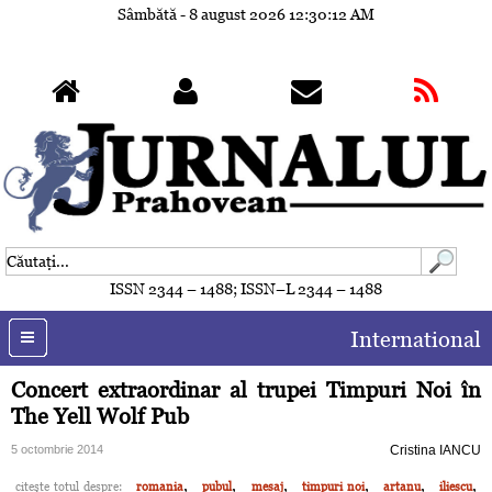
Sâmbătă - 8 august 2026
12:30:14 AM
ISSN 2344 – 1488; ISSN–L 2344 – 1488
International
Concert extraordinar al trupei Timpuri Noi în
The Yell Wolf Pub
5 octombrie 2014
Cristina IANCU
,
,
,
,
,
,
citeşte totul despre:
romania
pubul
mesaj
timpuri noi
artanu
iliescu