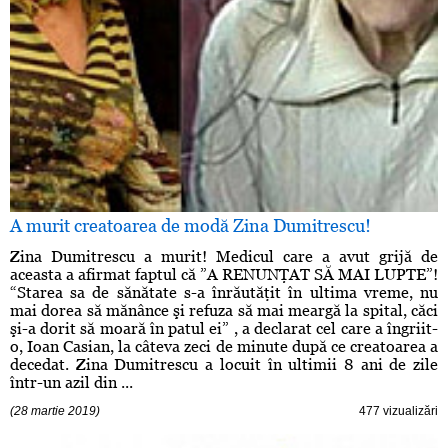
A murit creatoarea de modă Zina Dumitrescu!
Zina Dumitrescu a murit! Medicul care a avut grijă de
aceasta a afirmat faptul că ”A RENUNŢAT SĂ MAI LUPTE”!
“Starea sa de sănătate s-a înrăutăţit în ultima vreme, nu
mai dorea să mănânce şi refuza să mai meargă la spital, căci
şi-a dorit să moară în patul ei” , a declarat cel care a îngriit-
o, Ioan Casian, la câteva zeci de minute după ce creatoarea a
decedat. Zina Dumitrescu a locuit în ultimii 8 ani de zile
într-un azil din ...
(28 martie 2019)
477 vizualizări