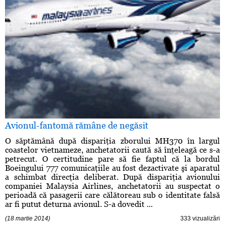
Avionul-fantomă rămâne de negăsit
O săptămână după dispariţia zborului MH370 în largul
coastelor vietnameze, anchetatorii caută să înţeleagă ce s-a
petrecut. O certitudine pare să fie faptul că la bordul
Boeingului 777 comunicaţiile au fost dezactivate şi aparatul
a schimbat direcţia deliberat. După dispariţia avionului
companiei Malaysia Airlines, anchetatorii au suspectat o
perioadă că pasagerii care călătoreau sub o identitate falsă
ar fi putut deturna avionul. S-a dovedit ...
(18 martie 2014)
333 vizualizări