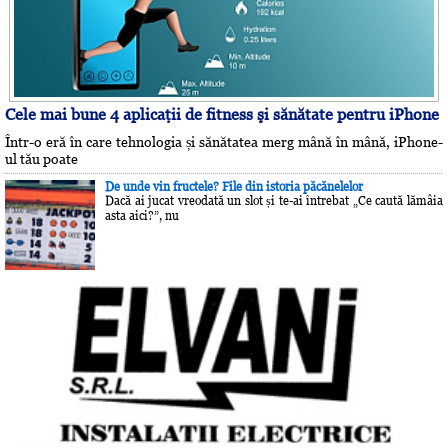
Cele mai bune 4 aplicaţii de fitness şi sănătate pentru iPhone
Într-o eră în care tehnologia și sănătatea merg mână în mână, iPhone-
ul tău poate
De unde vin fructele? File din istoria păcănelelor
Dacă ai jucat vreodată un slot și te-ai întrebat „Ce caută lămâia
asta aici?”, nu