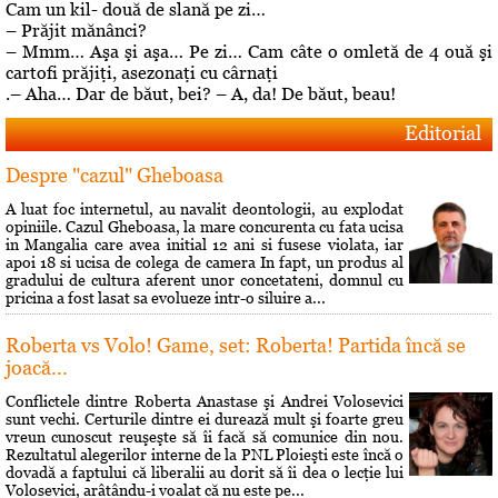
Cam un kil- două de slană pe zi…
– Prăjit mănânci?
– Mmm… Aşa şi aşa… Pe zi… Cam câte o omletă de 4 ouă şi
cartofi prăjiţi, asezonaţi cu cârnaţi
.– Aha… Dar de băut, bei? – A, da! De băut, beau!
Editorial
Despre "cazul" Gheboasa
A luat foc internetul, au navalit deontologii, au explodat
opiniile. Cazul Gheboasa, la mare concurenta cu fata ucisa
in Mangalia care avea initial 12 ani si fusese violata, iar
apoi 18 si ucisa de colega de camera In fapt, un produs al
gradului de cultura aferent unor concetateni, domnul cu
pricina a fost lasat sa evolueze intr-o siluire a...
Roberta vs Volo! Game, set: Roberta! Partida încă se
joacă...
Conflictele dintre Roberta Anastase şi Andrei Volosevici
sunt vechi. Certurile dintre ei durează mult şi foarte greu
vreun cunoscut reuşeşte să îi facă să comunice din nou.
Rezultatul alegerilor interne de la PNL Ploieşti este încă o
dovadă a faptului că liberalii au dorit să îi dea o lecţie lui
Volosevici, arâtându-i voalat că nu este pe...