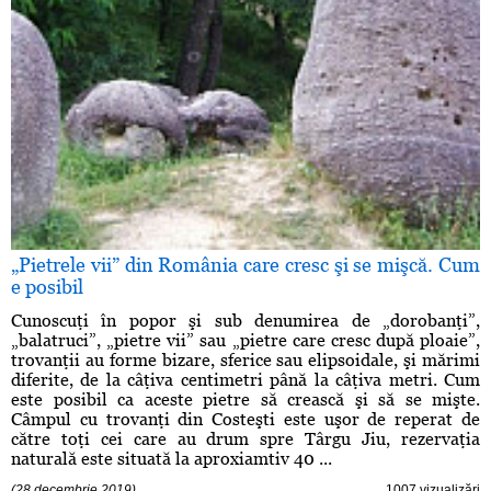
„Pietrele vii” din România care cresc şi se mişcă. Cum
e posibil
Cunoscuţi în popor şi sub denumirea de „dorobanţi”,
„balatruci”, „pietre vii” sau „pietre care cresc după ploaie”,
trovanţii au forme bizare, sferice sau elipsoidale, şi mărimi
diferite, de la câţiva centimetri până la câţiva metri. Cum
este posibil ca aceste pietre să crească şi să se mişte.
Câmpul cu trovanţi din Costeşti este uşor de reperat de
către toţi cei care au drum spre Târgu Jiu, rezervaţia
naturală este situată la aproxiamtiv 40 ...
(28 decembrie 2019)
1007 vizualizări