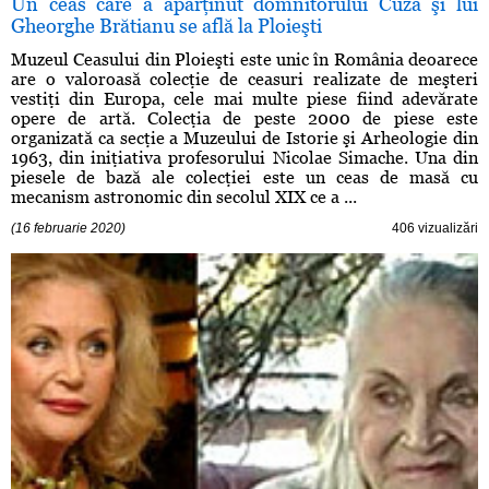
Un ceas care a aparţinut domnitorului Cuza şi lui
Gheorghe Brătianu se află la Ploieşti
Muzeul Ceasului din Ploieşti este unic în România deoarece
are o valoroasă colecţie de ceasuri realizate de meşteri
vestiţi din Europa, cele mai multe piese fiind adevărate
opere de artă. Colecţia de peste 2000 de piese este
organizată ca secţie a Muzeului de Istorie şi Arheologie din
1963, din iniţiativa profesorului Nicolae Simache. Una din
piesele de bază ale colecţiei este un ceas de masă cu
mecanism astronomic din secolul XIX ce a ...
(16 februarie 2020)
406 vizualizări