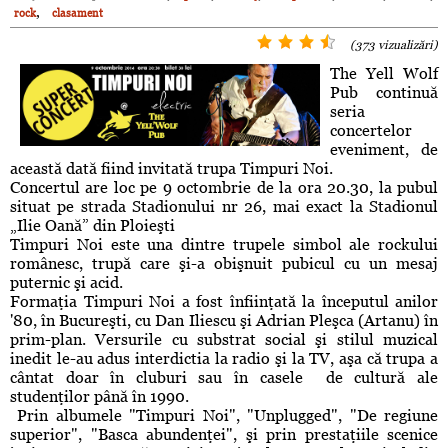
,
rock
clasament
(373 vizualizări)
The Yell Wolf
Pub continuă
seria
concertelor
eveniment, de
această dată fiind invitată trupa Timpuri Noi.
Concertul are loc pe 9 octombrie de la ora 20.30, la pubul
situat pe strada Stadionului nr 26, mai exact la Stadionul
„Ilie Oană” din Ploieşti
Timpuri Noi este una dintre trupele simbol ale rockului
românesc, trupă care şi-a obişnuit pubicul cu un mesaj
puternic şi acid.
Formaţia Timpuri Noi a fost înfiinţată la începutul anilor
'80, în Bucureşti, cu Dan Iliescu şi Adrian Pleşca (Artanu) în
prim-plan. Versurile cu substrat social şi stilul muzical
inedit le-au adus interdictia la radio şi la TV, aşa că trupa a
cântat doar în cluburi sau în casele de cultură ale
studenţilor până în 1990.
Prin albumele "Timpuri Noi", "Unplugged", "De regiune
superior", "Basca abundenţei", şi prin prestaţiile scenice