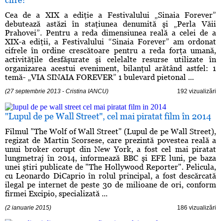
Cea de a XIX a ediţie a Festivalului „Sinaia Forever”
debutează astăzi în staţiunea denumită şi „Perla Văii
Prahovei”. Pentru a reda dimensiunea reală a celei de a
XIX-a ediţii, a Festivalului “Sinaia Forever” am ordonat
cifrele în ordine crescătoare pentru a reda forţa umană,
activităţile desfăşurate şi celelalte resurse utilizate în
organizarea acestui eveniment, bilanţul arătând astfel: 1
temă- „VIA SINAIA FOREVER” 1 bulevard pietonal ...
(27 septembrie 2013 - Cristina IANCU)
192 vizualizări
"Lupul de pe Wall Street", cel mai piratat film în 2014
Filmul "The Wolf of Wall Street" (Lupul de pe Wall Street),
regizat de Martin Scorsese, care prezintă povestea reală a
unui broker corupt din New York, a fost cel mai piratat
lungmetraj în 2014, informează BBC şi EFE luni, pe baza
unei ştiri publicate de "The Hollywood Reporter". Pelicula,
cu Leonardo DiCaprio în rolul principal, a fost descărcată
ilegal pe internet de peste 30 de milioane de ori, conform
firmei Excipio, specializată ...
(2 ianuarie 2015)
186 vizualizări