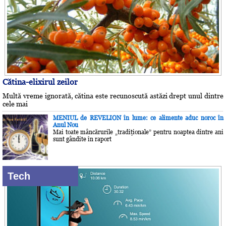
Cătina-elixirul zeilor
Multă vreme ignorată, cătina este recunoscută astăzi drept unul dintre
cele mai
MENIUL de REVELION în lume: ce alimente aduc noroc în
Anul Nou
Mai toate mâncărurile „tradiţionale” pentru noaptea dintre ani
sunt gândite în raport
Tech