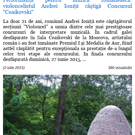
violoncelistul Andrei Ioniţă câştigă Concursul
"Ceaikovski"
La doar 21 de ani, românul Andrei Ioniţă este câştigătorul
secţiunii "Violoncel" a unuia dintre cele mai prestigioase
concursuri de interpretare muzicală. În cadrul galei
desfăşurate în Sala Ceaikovski de la Moscova, artistului
român i-au fost înmânate Premiul I şi Medalia de Aur, fiind
astfel răsplătit pentru excepţionala sa prestaţie de-a lungul
celor trei etape ale concursului. In finala concursului
desfăşurată duminică, 27 iunie 2015, ...
(2 iulie 2015)
380 vizualizări