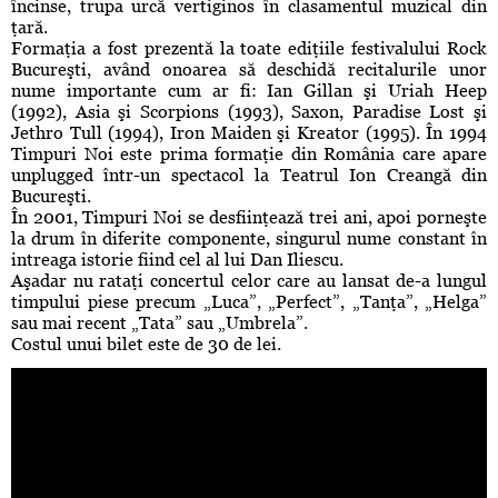
încinse, trupa urcă vertiginos în clasamentul muzical din
ţară.
Formaţia a fost prezentă la toate ediţiile festivalului Rock
Bucureşti, având onoarea să deschidă recitalurile unor
nume importante cum ar fi: Ian Gillan şi Uriah Heep
(1992), Asia şi Scorpions (1993), Saxon, Paradise Lost şi
Jethro Tull (1994), Iron Maiden şi Kreator (1995). În 1994
Timpuri Noi este prima formaţie din România care apare
unplugged într-un spectacol la Teatrul Ion Creangă din
Bucureşti.
În 2001, Timpuri Noi se desfiinţează trei ani, apoi porneşte
la drum în diferite componente, singurul nume constant în
intreaga istorie fiind cel al lui Dan Iliescu.
Aşadar nu rataţi concertul celor care au lansat de-a lungul
timpului piese precum „Luca”, „Perfect”, „Tanţa”, „Helga”
sau mai recent „Tata” sau „Umbrela”.
Costul unui bilet este de 30 de lei.