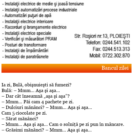
Bancul zilei
Ia zi, Bulă, obişnuieşti să fumezi?
Bulă: – Mmm… Aşa şi aşa…
– Dar cât înseamnă „aşa şi aşa”?
– Mmm… Păi cam 4 pachete pe zi.
– Dulciuri mănânci? – Mmm… Aşa şi aşa…
Cam 5 ciocolate pe zi.
– Sărat mănânci?
– Mmm… Aşa şi aşa… Cam o solniţă pe zi pun în mâncare.
– Grăsimi mănânci? – Mmm… Aşa şi aşa…