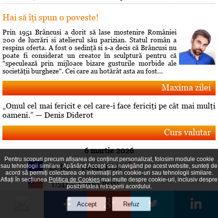
Hai să îţi spun o poveste!
Prin 1951 Brâncusi a dorit să lase mostenire României
200 de lucrări si atelierul său parizian. Statul român a
respins oferta. A fost o sedinţă si s-a decis că Brâncusi nu
poate fi considerat un creator în sculptură pentru că
"speculează prin mijloace bizare gusturile morbide ale
societăţii burgheze". Cei care au hotărât asta au fost...
Maxima zilei
„Omul cel mai fericit e cel care-i face fericiţi pe cât mai mulţi
oameni.” — Denis Diderot
Curs valutar
6 martie 2026
Pentru scopuri precum afișarea de conținut personalizat, folosim module cookie
EURO = 5.0941 RON
sau tehnologii similare. Apăsând Accept sau navigând pe acest website, sunteți de
acord să permiți colectarea de informații prin cookie-uri sau tehnologii similare.
Aflați în secțiunea
Politica de Cookies
mai multe despre cookie-uri, inclusiv despre
USD = 4.3981 RON
posibilitatea retragerii acordului.
GBP = 5.8664 RON