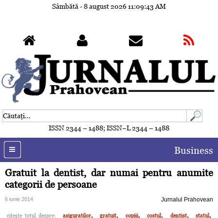
Sâmbătă - 8 august 2026
11:09:46 AM
ISSN 2344 – 1488; ISSN–L 2344 – 1488
Business
Gratuit la dentist, dar numai pentru anumite
categorii de persoane
6 iunie 2014
Jurnalul Prahovean
,
,
,
,
,
,
citeşte totul despre:
asiguratilor
gratuit
copiii
costul
dentist
statul