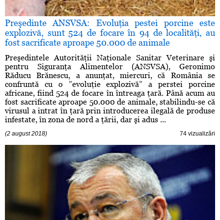
Preşedinte ANSVSA: Evoluţia pestei porcine este
explozivă, sunt 524 de focare în 94 de localităţi, au
fost sacrificate aproape 50.000 de animale
Preşedintele Autorităţii Naţionale Sanitar Veterinare şi
pentru Siguranţa Alimentelor (ANSVSA), Geronimo
Răducu Brănescu, a anunţat, miercuri, că România se
confruntă cu o ”evoluţie explozivă” a perstei porcine
africane, fiind 524 de focare în întreaga ţară. Până acum au
fost sacrificate aproape 50.000 de animale, stabilindu-se că
virusul a intrat în ţară prin introducerea ilegală de produse
infestate, în zona de nord a ţării, dar şi adus ...
(2 august 2018)
74 vizualizări