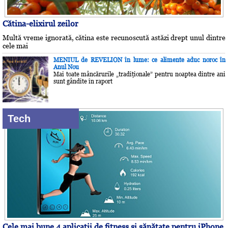
Cătina-elixirul zeilor
Multă vreme ignorată, cătina este recunoscută astăzi drept unul dintre
cele mai
MENIUL de REVELION în lume: ce alimente aduc noroc în
Anul Nou
Mai toate mâncărurile „tradiţionale” pentru noaptea dintre ani
sunt gândite în raport
Tech
Cele mai bune 4 aplicaţii de fitness şi sănătate pentru iPhone