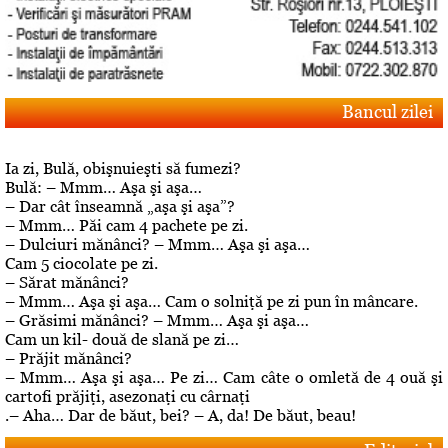
Bancul zilei
Ia zi, Bulă, obişnuieşti să fumezi?
Bulă: – Mmm… Aşa şi aşa…
– Dar cât înseamnă „aşa şi aşa”?
– Mmm… Păi cam 4 pachete pe zi.
– Dulciuri mănânci? – Mmm… Aşa şi aşa…
Cam 5 ciocolate pe zi.
– Sărat mănânci?
– Mmm… Aşa şi aşa… Cam o solniţă pe zi pun în mâncare.
– Grăsimi mănânci? – Mmm… Aşa şi aşa…
Cam un kil- două de slană pe zi…
– Prăjit mănânci?
– Mmm… Aşa şi aşa… Pe zi… Cam câte o omletă de 4 ouă şi
cartofi prăjiţi, asezonaţi cu cârnaţi
.– Aha… Dar de băut, bei? – A, da! De băut, beau!