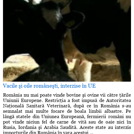
Vacile şi oile româneşti, interzise în UE
România nu mai poate vinde bovine şi ovine vii către ţările
Uniunii Europene. Restricţia a fost impusă de Autoritatea
Naţională Sanitară Veterinară, după ce în România s-au
semnalat mai multe focare de boala limbii albastre. Pe
lângă statele din Uniunea Europeană, fermierii români nu
pot vinde niciun fel de carne de vită sau de oaie nici în
Rusia, Iordania şi Arabia Saudită. Aceste state au interzis
importurile din România în vara acestui ...