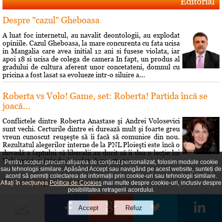
Editorial
Despre "cazul" Gheboasa
A luat foc internetul, au navalit deontologii, au explodat
opiniile. Cazul Gheboasa, la mare concurenta cu fata ucisa
in Mangalia care avea initial 12 ani si fusese violata, iar
apoi 18 si ucisa de colega de camera In fapt, un produs al
gradului de cultura aferent unor concetateni, domnul cu
pricina a fost lasat sa evolueze intr-o siluire a...
Roberta vs Volo! Game, set: Roberta! Partida încă se
joacă...
Conflictele dintre Roberta Anastase şi Andrei Volosevici
sunt vechi. Certurile dintre ei durează mult şi foarte greu
vreun cunoscut reuşeşte să îi facă să comunice din nou.
Rezultatul alegerilor interne de la PNL Ploieşti este încă o
dovadă a faptului că liberalii au dorit să îi dea o lecţie lui
Volosevici, arâtându-i voalat că nu este pe...
Pentru scopuri precum afișarea de conținut personalizat, folosim module cookie
sau tehnologii similare. Apăsând Accept sau navigând pe acest website, sunteți de
acord să permiți colectarea de informații prin cookie-uri sau tehnologii similare.
Hai să îţi spun o poveste!
Aflați în secțiunea
Politica de Cookies
mai multe despre cookie-uri, inclusiv despre
posibilitatea retragerii acordului.
Prin 1951 Brâncusi a dorit să lase mostenire României
200 de lucrări si atelierul său parizian. Statul român a
respins oferta. A fost o sedinţă si s-a decis că Brâncusi nu
poate fi considerat un creator în sculptură pentru că