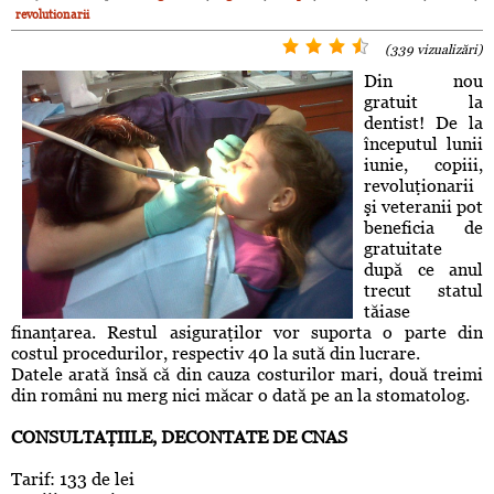
revolutionarii
(339 vizualizări)
Din nou
gratuit la
dentist! De la
începutul lunii
iunie, copiii,
revoluţionarii
şi veteranii pot
beneficia de
gratuitate
după ce anul
trecut statul
tăiase
finanţarea. Restul asiguraţilor vor suporta o parte din
costul procedurilor, respectiv 40 la sută din lucrare.
Datele arată însă că din cauza costurilor mari, două treimi
din români nu merg nici măcar o dată pe an la stomatolog.
CONSULTAŢIILE, DECONTATE DE CNAS
Tarif: 133 de lei