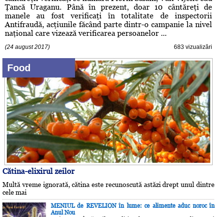
Ţancă Uraganu. Până în prezent, doar 10 cântăreţi de
manele au fost verificaţi în totalitate de inspectorii
Antifraudă, acţiunile făcând parte dintr-o campanie la nivel
naţional care vizează verificarea persoanelor ...
(24 august 2017)
683 vizualizări
Food
Cătina-elixirul zeilor
Multă vreme ignorată, cătina este recunoscută astăzi drept unul dintre
cele mai
MENIUL de REVELION în lume: ce alimente aduc noroc în
Anul Nou