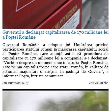
Guvernul a declanşat capitalizarea de 170 milioane lei
a Poştei Române
Guvernul României a adoptat joi Hotărârea privind
participarea statului român la majorarea capitalului social
al Poştei Române, care anunţă astfel că procedura de
capitalizare cu 170 milioane lei a companiei s-a declanşat.
”Vorbim despre un moment unic în istoria Poştei Române.
Este prima capitalizare pe care statul român, în calitate de
acţionar majoritar, o susţine în şedinţă de Guvern”, a
informat Poşta, într-un comunicat. ...
(10 februarie 2018)
266 vizualizări