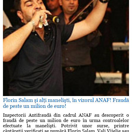
Florin Salam şi alţi manelişti, în vizorul ANAF! Fraudă
de peste un milion de euro!
Inspectorii Antifraudă din cadrul ANAF au descoperit o
fraudă de peste un milion de euro în urma controalelor
efectuate la manelişti. Potrivit unor surse, printre
cântăreţii verificaţi se numără Florin Salam, Vali Vijelie sau