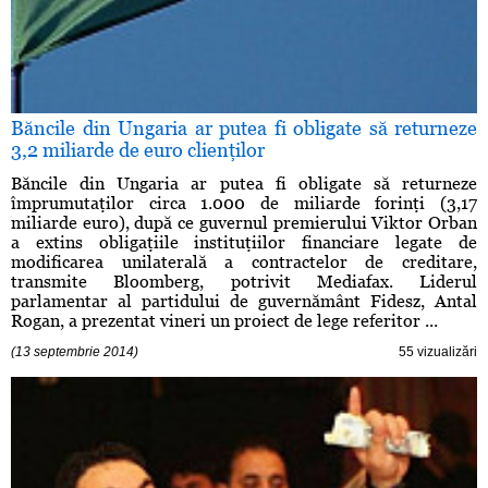
Băncile din Ungaria ar putea fi obligate să returneze
3,2 miliarde de euro clienţilor
Băncile din Ungaria ar putea fi obligate să returneze
împrumutaţilor circa 1.000 de miliarde forinţi (3,17
miliarde euro), după ce guvernul premierului Viktor Orban
a extins obligaţiile instituţiilor financiare legate de
modificarea unilaterală a contractelor de creditare,
transmite Bloomberg, potrivit Mediafax. Liderul
parlamentar al partidului de guvernământ Fidesz, Antal
Rogan, a prezentat vineri un proiect de lege referitor ...
(13 septembrie 2014)
55 vizualizări