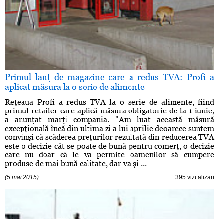
Primul lanţ de magazine care a redus TVA: Profi a
aplicat măsura la o serie de alimente
Reţeaua Profi a redus TVA la o serie de alimente, fiind
primul retailer care aplică măsura obligatorie de la 1 iunie,
a anunţat marţi compania. "Am luat această măsură
excepţională încă din ultima zi a lui aprilie deoarece suntem
convinşi că scăderea preţurilor rezultată din reducerea TVA
este o decizie cât se poate de bună pentru comerţ, o decizie
care nu doar că le va permite oamenilor să cumpere
produse de mai bună calitate, dar va şi ...
(5 mai 2015)
395 vizualizări