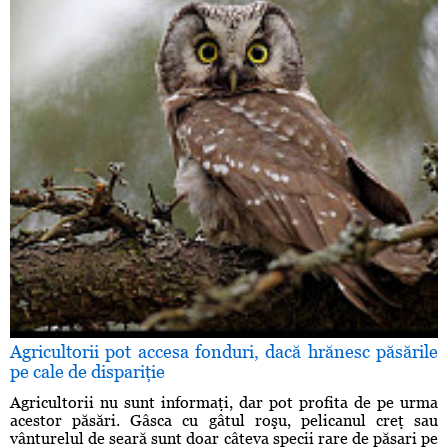
Agricultorii pot accesa fonduri, dacă hrănesc păsările
pe cale de dispariţie
Agricultorii nu sunt informaţi, dar pot profita de pe urma
acestor păsări. Gâsca cu gâtul roşu, pelicanul creţ sau
vânturelul de seară sunt doar câteva specii rare de păsari pe