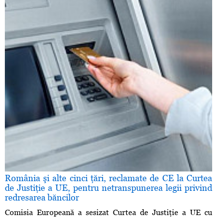
România şi alte cinci ţări, reclamate de CE la Curtea
de Justiţie a UE, pentru netranspunerea legii privind
redresarea băncilor
Comisia Europeană a sesizat Curtea de Justiţie a UE cu