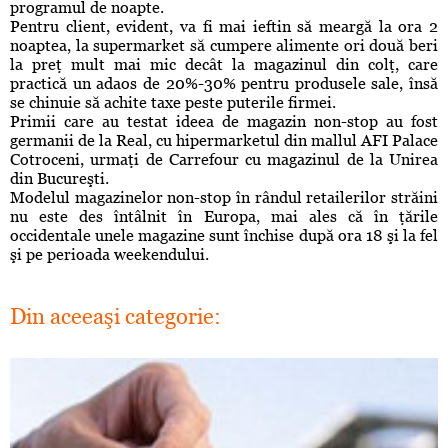
programul de noapte.
Pentru client, evident, va fi mai ieftin să meargă la ora 2
noaptea, la supermarket să cumpere alimente ori două beri
la preţ mult mai mic decât la magazinul din colţ, care
practică un adaos de 20%-30% pentru produsele sale, însă
se chinuie să achite taxe peste puterile firmei.
Primii care au testat ideea de magazin non-stop au fost
germanii de la Real, cu hipermarketul din mallul AFI Palace
Cotroceni, urmaţi de Carrefour cu magazinul de la Unirea
din Bucureşti.
Modelul magazinelor non-stop în rândul retailerilor străini
nu este des întâlnit în Europa, mai ales că în ţările
occidentale unele magazine sunt închise după ora 18 şi la fel
şi pe perioada weekendului.
Din aceeaşi categorie: