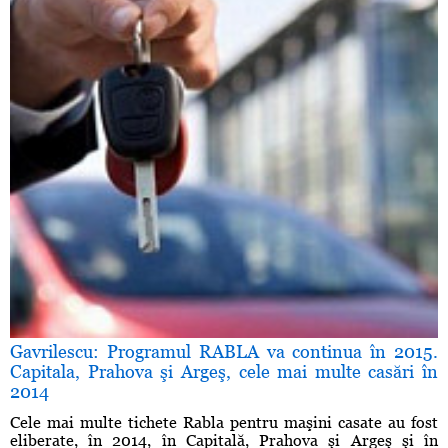
Gavrilescu: Programul RABLA va continua în 2015.
Capitala, Prahova şi Argeş, cele mai multe casări în
2014
Cele mai multe tichete Rabla pentru maşini casate au fost
eliberate, în 2014, în Capitală, Prahova şi Argeş şi în