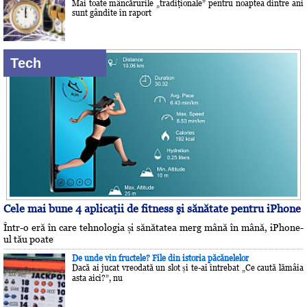
Mai toate mâncărurile „tradiţionale” pentru noaptea dintre ani
sunt gândite în raport
Tech
Cele mai bune 4 aplicaţii de fitness şi sănătate pentru iPhone
Într-o eră în care tehnologia și sănătatea merg mână în mână, iPhone-
ul tău poate
De unde vin fructele? File din istoria păcănelelor
Dacă ai jucat vreodată un slot și te-ai întrebat „Ce caută lămâia
asta aici?”, nu