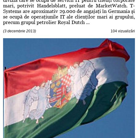
divizia care se ocupă de servicii IT pentru clienţi corporate
mari, potrivit Handelsblatt, preluat de MarketWatch. T-
Systems are aproximativ 29.000 de angajaţi în Germania şi
se ocupă de operaţiunile IT ale clienţilor mari ai grupului,
precum grupul petrolier Royal Dutch ...
(3 decembrie 2013)
104 vizualizări