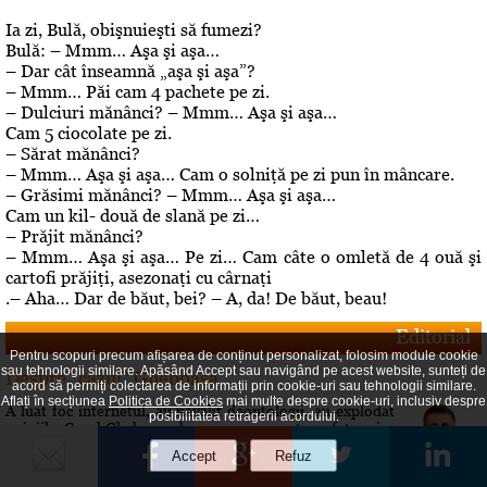
Ia zi, Bulă, obişnuieşti să fumezi?
Bulă: – Mmm… Aşa şi aşa…
– Dar cât înseamnă „aşa şi aşa”?
– Mmm… Păi cam 4 pachete pe zi.
– Dulciuri mănânci? – Mmm… Aşa şi aşa…
Cam 5 ciocolate pe zi.
– Sărat mănânci?
– Mmm… Aşa şi aşa… Cam o solniţă pe zi pun în mâncare.
– Grăsimi mănânci? – Mmm… Aşa şi aşa…
Cam un kil- două de slană pe zi…
– Prăjit mănânci?
– Mmm… Aşa şi aşa… Pe zi… Cam câte o omletă de 4 ouă şi
cartofi prăjiţi, asezonaţi cu cârnaţi
.– Aha… Dar de băut, bei? – A, da! De băut, beau!
Editorial
Pentru scopuri precum afișarea de conținut personalizat, folosim module cookie
sau tehnologii similare. Apăsând Accept sau navigând pe acest website, sunteți de
Despre "cazul" Gheboasa
acord să permiți colectarea de informații prin cookie-uri sau tehnologii similare.
Aflați în secțiunea
Politica de Cookies
mai multe despre cookie-uri, inclusiv despre
A luat foc internetul, au navalit deontologii, au explodat
posibilitatea retragerii acordului.
opiniile. Cazul Gheboasa, la mare concurenta cu fata ucisa
in Mangalia care avea initial 12 ani si fusese violata, iar
apoi 18 si ucisa de colega de camera In fapt, un produs al
gradului de cultura aferent unor concetateni, domnul cu