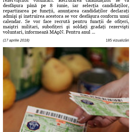
rezerviştilor voluntari. Recrutarea candidaţilor se va
desfăşura până pe 8 iunie, iar selecţia candidaţilor,
repartizarea pe funcţii, anunţarea candidaţilor declaraţi
admişi şi instruirea acestora se vor desfăşura conform unui
calendar. Se vor face recrută pentru funcţii de ofiţeri,
maiştri militari, subofiţeri şi soldaţi gradaţi rezervişti
voluntari, informează MApN. Pentru anul ...
(17 aprilie 2018)
185 vizualizări